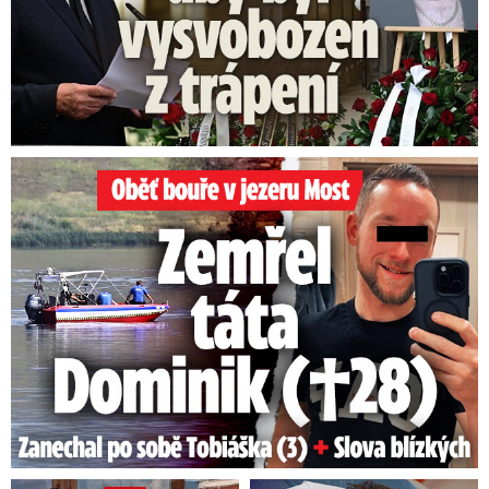
Oběť bouře v jezeru Most: Zemřel táta Dominik (†28)