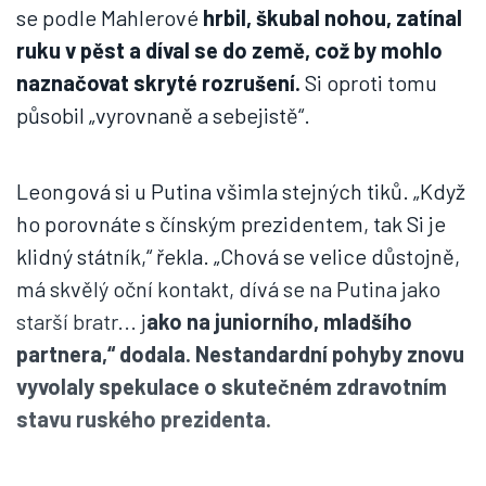
se podle Mahlerové
hrbil, škubal nohou, zatínal
ruku v pěst a díval se do země, což by mohlo
naznačovat skryté rozrušení.
Si oproti tomu
působil „vyrovnaně a sebejistě“.
Leongová si u Putina všimla stejných tiků. „Když
ho porovnáte s čínským prezidentem, tak Si je
klidný státník,“ řekla. „Chová se velice důstojně,
má skvělý oční kontakt, dívá se na Putina jako
starší bratr... j
ako na juniorního, mladšího
partnera,“ dodala. Nestandardní pohyby znovu
vyvolaly spekulace o skutečném zdravotním
stavu ruského prezidenta.