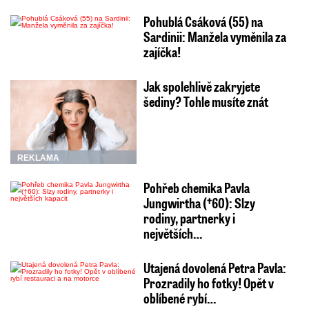
Pohublá Csáková (55) na
Sardinii: Manžela vyměnila za
zajíčka!
Jak spolehlivě zakryjete
šediny? Tohle musíte znát
REKLAMA
Pohřeb chemika Pavla
Jungwirtha (†60): Slzy
rodiny, partnerky i
největších…
Utajená dovolená Petra Pavla:
Prozradily ho fotky! Opět v
oblíbené rybí…