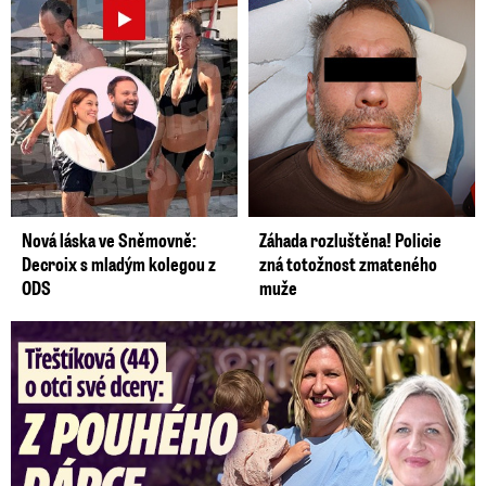
Nová láska ve Sněmovně:
Záhada rozluštěna! Policie
Decroix s mladým kolegou z
zná totožnost zmateného
ODS
muže
Třeštíková (44) o otci dcery: Z dárce spermatu pravý táta