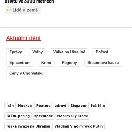
úsvitu ve 3000 metrech
Lidé a země
Aktuální dění
Zprávy
Volby
Válka na Ukrajině
Počasí
Epicentrum
Krimi
Regiony
Bitcoinová kauza
Ceny v Chorvatsku
Írán
Moskva
Reuters
zdraví
Singapur
řeč těla
Si Ťin-pching
spekulace
Moskevský Kreml
ruská invaze na Ukrajinu
Vladimir Vladimirovič Putin