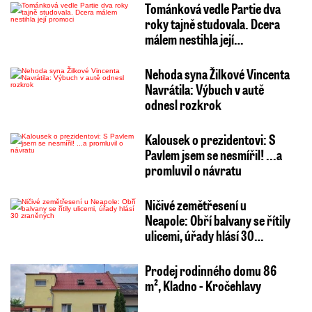
Tománková vedle Partie dva
roky tajně studovala. Dcera
málem nestihla její…
Nehoda syna Žilkové Vincenta
Navrátila: Výbuch v autě
odnesl rozkrok
Kalousek o prezidentovi: S
Pavlem jsem se nesmířil! ...a
promluvil o návratu
Ničivé zemětřesení u
Neapole: Obří balvany se řítily
ulicemi, úřady hlásí 30…
Prodej rodinného domu 86
m², Kladno - Kročehlavy