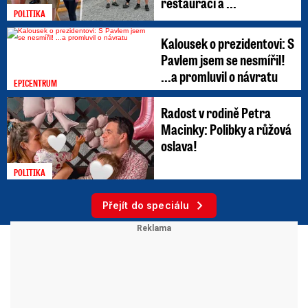
restauraci a ...
POLITIKA
Kalousek o prezidentovi: S
Pavlem jsem se nesmířil!
...a promluvil o návratu
EPICENTRUM
Radost v rodině Petra
Macinky: Polibky a růžová
oslava!
POLITIKA
Přejít do speciálu