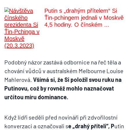
Putin s „drahým přítelem“ Si
Ťin-pchingem jednali v Moskvě
4,5 hodiny. O čínském ...
Podobný názor zastává odbornice na řeč těla a
chování vůdců v australském Melbourne Louise
Mahlerová.
Všímá si, že Si položil svou ruku na
Putinovu, což by rovněž mohlo naznačovat
určitou míru dominance.
Když lídři seděli před novináři při zdvořilostní
konverzaci a označovali s
e „drahý příteli“, P
utin