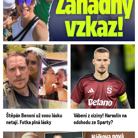
Štěpán Benoni už svou lásku
Vábení z ciziny! Haraslín na
netají. Fotka plná lásky
odchodu ze Sparty?
Tohle tělo nahradilo Belo: Nová partnerka se ukázala...