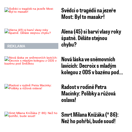
Svědci o tragédii na jezeře
Most: Byl to masakr!
Alena (45) si barví vlasy roky
špatně. Děláte stejnou
chybu?
REKLAMA
Nová láska ve sněmovních
lavicích: Decroix s mladým
kolegou z ODS v bazénu pod…
Radost v rodině Petra
Macinky: Polibky a růžová
oslava!
Smrt Milana Knížáka († 86):
Než ho pohřbí, bude soud!