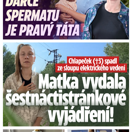
Smrtelný pád chlapce: Matka vydala vyjádření na 16 stran