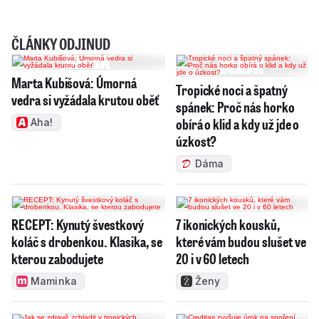
ČLÁNKY ODJINUD
Marta Kubišová: Úmorná
Tropické noci a špatný
vedra si vyžádala krutou oběť
spánek: Proč nás horko
obírá o klid a kdy už jde o
Aha!
úzkost?
Dáma
RECEPT: Kynutý švestkový
7 ikonických kousků,
koláč s drobenkou. Klasika, se
které vám budou slušet ve
kterou zabodujete
20 i v 60 letech
Maminka
Ženy