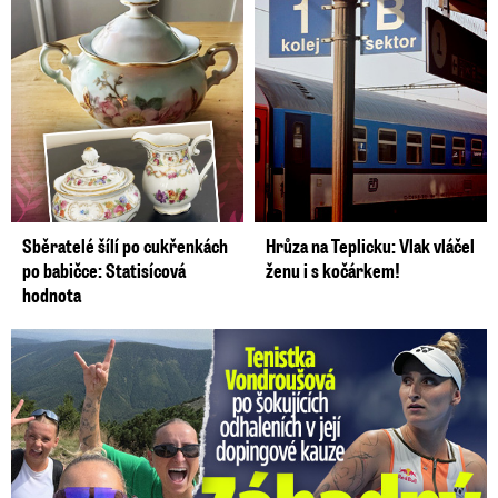
Sběratelé šílí po cukřenkách
Hrůza na Teplicku: Vlak vláčel
po babičce: Statisícová
ženu i s kočárkem!
hodnota
Vondroušová po šokujících odhaleních v kauze: Záhadný vzkaz!