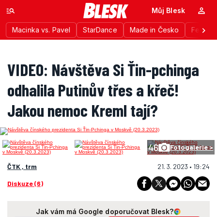
Můj Blesk
Macinka vs. Pavel
StarDance
Made in Česko
Festiva
VIDEO: Návštěva Si Ťin-pchinga
odhalila Putinův třes a křeč!
Jakou nemoc Kreml tají?
46
Fotogalerie >
ČTK , trm
21. 3. 2023 • 19:24
Diskuze (6)
Jak vám má Google doporučovat Blesk?