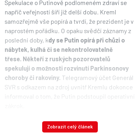
Spekulace o Putinově podlomeném zdraví se
napříč veřejností šíří již delší dobu. Kreml
samozřejmě vše popírá a tvrdí, že prezident je v
naprostém pořádku. O opaku svědčí záznamy z
poslední doby, k
dy se Putin opírá při chůzi o
nábytek, kulhá či se nekontrolovatelně
třese. Někteří z ruských pozorovatelů
spekulují o možnosti rozvinutí Parkinsonovy
choroby či rakoviny.
Telegramový účet Generál
SVR s odkazem na zdroj uvnitř Kremlu dokonce
informoval o tom, že Putin podstoupil operativní
zákrok.
Tyto zvěsti se šířily už několik let, na síle však
Zobrazit celý článek
nabraly po zahájení ruské invaze na Ukrajinu. Při