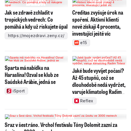
Jak se zdravě zchladit v
Creditas zvyšuje úrok na
tropických vedrech: Co
spoření. Aktivní klienti
pomáhá a kdy už riskujete úpal
nově získají 4 procenta,
investující ještě víc
https://mojezdravi.zeny.cz/
e15
Sparta má nabídku na
Jaké bude vyvíjet počasí?
Haraslína! Ozval se klub ze
Až 45 stupňů, což se
Saúdské Arábie, jedná se
dlouhodobě nedá vydržet,
varuje klimatolog Radim
iSport
Tolasz
Reflex
Sraz v šest ráno. Vrchol festivalu Tóny Dolomit zazní za