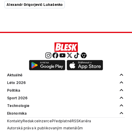
Alexandr Grigorjevič Lukašenko
Aktuálně
Léto 2026
Politika
Sport 2026
Technologie
Ekonomika
Kontakty
Redakce
Inzerce
Předplatné
RSS
Kariéra
Autorská práva k publikovaným materiálům