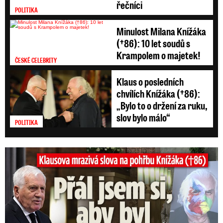
řečníci
POLITIKA
Minulost Milana Knížáka
(†86): 10 let soudů s
Krampolem o majetek!
ČESKÉ CELEBRITY
Klaus o posledních
chvílích Knížáka (†86):
„Bylo to o držení za ruku,
slov bylo málo“
POLITIKA
Klausova mrazivá slova na pohřbu Knížáka: Přál jsem si...