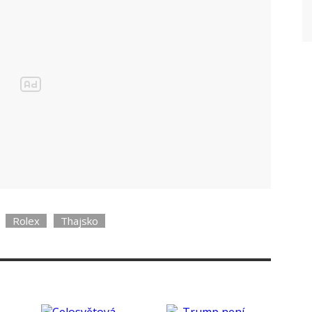
přeživší Češka (90)
Rolex
Thajsko