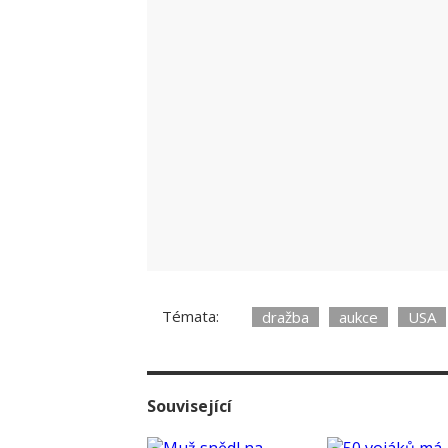
Témata:
dražba
aukce
USA
Související