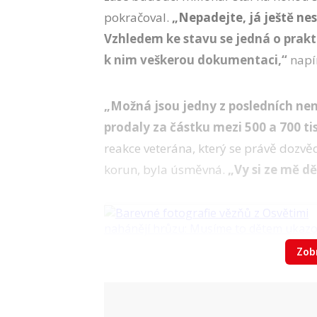
pokračoval.
„Nepadejte, já ještě ne
Vzhledem ke stavu se jedná o prak
k nim veškerou dokumentaci,“
napí
„Možná jsou jedny z posledních nen
prodaly za částku mezi 500 a 700 tis
reakce veterána, který se právě dozvě
korun, byla úsměvná.
„Vy si ze mě dě
Zobr