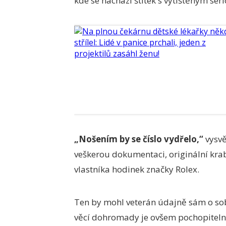
kde se nachází štítek s vytištěným sér
„Nošením by se číslo vydřelo,“
vysvě
veškerou dokumentaci, originální kra
vlastníka hodinek značky Rolex.
Ten by mohl veterán údajně sám o sobě
věcí dohromady je ovšem pochopitelně