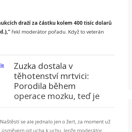
kcích draží za částku kolem 400 tisíc dolarů
d.),“
řekl moderátor pořadu. Když to veterán
Zuzka dostala v
těhotenství mrtvici:
Porodila během
operace mozku, teď je
ale ochrnutá
 Naštěstí se ale jednalo jen o žert, za moment už
 s úsměvem od ucha k uchu. Jenže moderátor