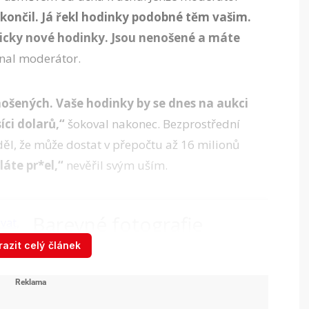
skončil. Já řekl hodinky podobné těm vašim.
ticky nové hodinky. Jsou nenošené a máte
nal moderátor.
ošených. Vaše hodinky by se dnes na aukci
íci dolarů,“
šokoval nakonec. Bezprostřední
děl, že může dostat v přepočtu až 16 milionů
láte pr*el,“
nevěřil svým uším.
Barevné fotografie
vězňů z Osvětimi
azit celý článek
nahánějí hrůzu: Musíme
to dětem ukazovat, říká