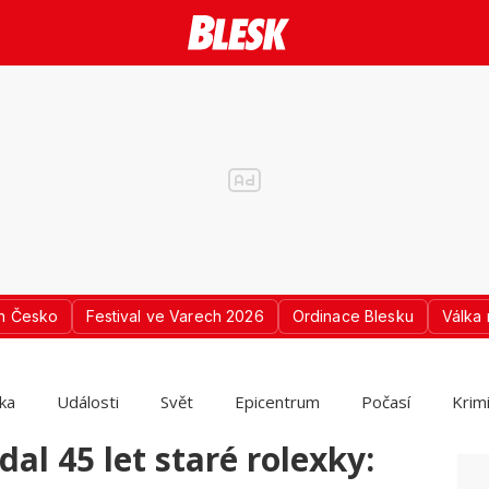
n Česko
Festival ve Varech 2026
Ordinace Blesku
Válka 
ika
Události
Svět
Epicentrum
Počasí
Krim
al 45 let staré rolexky: