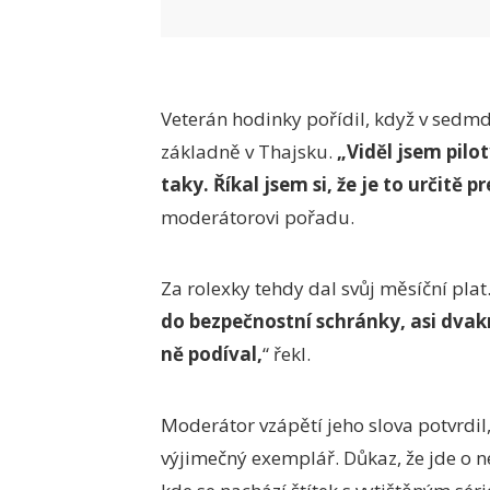
Veterán hodinky pořídil, když v sedmd
základně v Thajsku.
„Viděl jsem pilot
taky. Říkal jsem si, že je to určitě p
moderátorovi pořadu.
Za rolexky tehdy dal svůj měsíční plat
do bezpečnostní schránky, asi dvakr
ně podíval,
“ řekl.
Moderátor vzápětí jeho slova potvrdil
výjimečný exemplář. Důkaz, že jde o ne