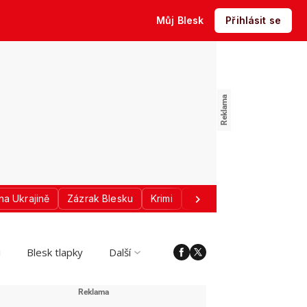
Můj Blesk
Přihlásit se
na Ukrajině
Zázrak Blesku
Krimi
Donald Trump
Sport
i
Blesk tlapky
Další