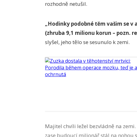
rozhodně netušil.
„Hodinky podobné těm vašim se v au
(zhruba 9,1 milionu korun – pozn. re
slyšel, jeho tělo se sesunulo k zemi.
Majitel chvíli ležel bezvládně na zemi.
zase budoucí milionář stál na nohou