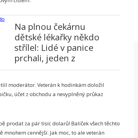
iovým číslem.
Na plnou čekárnu
dětské lékařky někdo
střílel: Lidé v panice
prchali, jeden z
projektilů zasáhl ženu!
tlil moderátor. Veterán k hodinkám doložil
bičku, účet z obchodu a nevyplněný průkaz
 prodat za pár tisíc dolarů! Balíček všech těchto
 mnohem cennější. Jak moc, to ale veterán