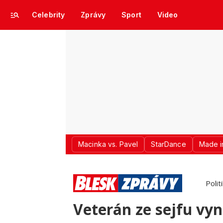
Celebrity
Zprávy
Sport
Video
Macinka vs. Pavel
StarDance
Made i
Polit
Veterán ze sejfu vynd