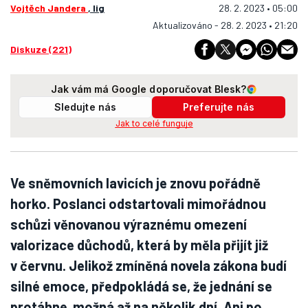
Vojtěch Jandera
, lig
28. 2. 2023 • 05:00
Aktualizováno - 28. 2. 2023 • 21:20
Diskuze (221)
Jak vám má Google doporučovat Blesk?
Sledujte nás
Preferujte nás
Jak to celé funguje
Ve sněmovních lavicích je znovu pořádně
horko. Poslanci odstartovali mimořádnou
schůzi věnovanou výraznému omezení
valorizace důchodů, která by měla přijít již
v červnu. Jelikož zmíněná novela zákona budí
silné emoce, předpokládá se, že jednání se
protáhne možná až na několik dní. Ani po