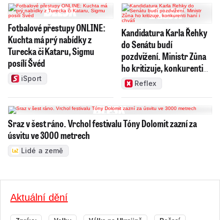
Fotbalové přestupy ONLINE:
Kandidatura Karla Řehky
Kuchta má prý nabídky z
do Senátu budí
Turecka či Kataru, Sigmu
pozdvižení. Ministr Zůna
posílí Švéd
ho kritizuje, konkurenti
haní i chválí
iSport
Reflex
Sraz v šest ráno. Vrchol festivalu Tóny Dolomit zazní za
úsvitu ve 3000 metrech
Lidé a země
Aktuální dění