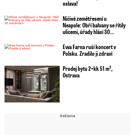
oslava!
Ničivé zemětřesení u
Neapole: Obří balvany se řítily
ulicemi, úřady hlásí 30…
Ewa Farna ruší koncert v
Polsku. Zradilo ji zdraví
Prodej bytu 2+kk 51 m²,
Ostrava