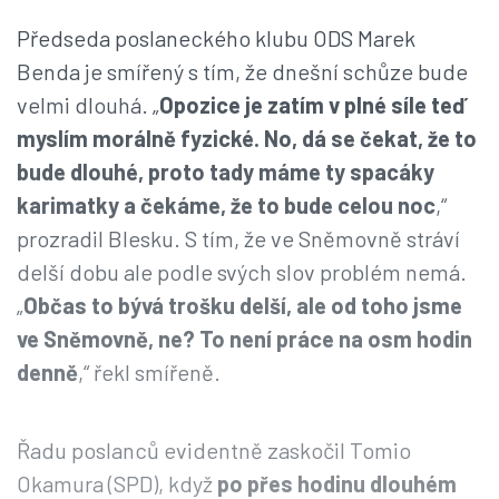
Předseda poslaneckého klubu ODS Marek
Benda je smířený s tím, že dnešní schůze bude
velmi dlouhá. „
Opozice je zatím v plné síle teď
myslím morálně fyzické. No, dá se čekat, že to
bude dlouhé, proto tady máme ty spacáky
karimatky a čekáme, že to bude celou noc
,“
prozradil Blesku. S tím, že ve Sněmovně stráví
delší dobu ale podle svých slov problém nemá.
„
Občas to bývá trošku delší, ale od toho jsme
ve Sněmovně, ne? To není práce na osm hodin
denně
,“ řekl smířeně.
Řadu poslanců evidentně zaskočil Tomio
Okamura (SPD), když
po přes hodinu dlouhém