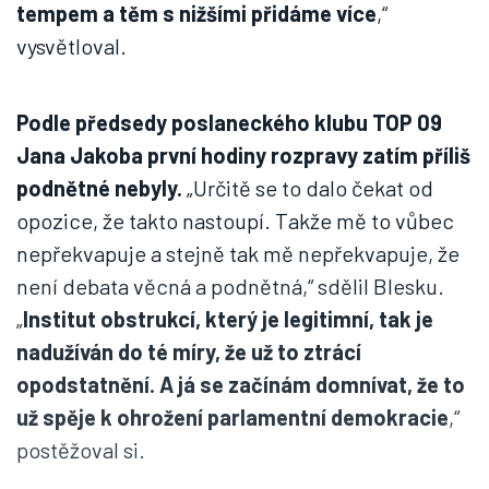
tempem a těm s nižšími přidáme více
,“
vysvětloval.
Podle předsedy poslaneckého klubu TOP 09
Jana Jakoba první hodiny rozpravy zatím příliš
podnětné nebyly.
„Určitě se to dalo čekat od
opozice, že takto nastoupí. Takže mě to vůbec
nepřekvapuje a stejně tak mě nepřekvapuje, že
není debata věcná a podnětná,“ sdělil Blesku.
„
Institut obstrukcí, který je legitimní, tak je
nadužíván do té míry, že už to ztrácí
opodstatnění. A já se začínám domnívat, že to
už spěje k ohrožení parlamentní demokracie
,“
postěžoval si.