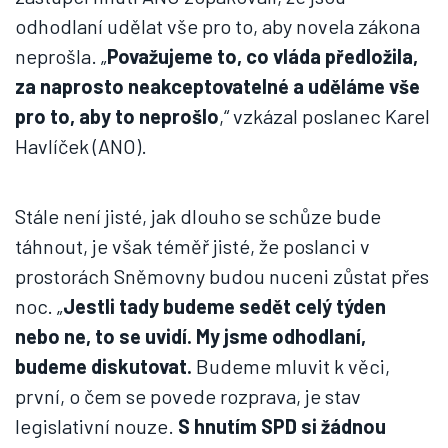
odhodlaní udělat vše pro to, aby novela zákona
neprošla. „
Považujeme to, co vláda předložila,
za naprosto neakceptovatelné a uděláme vše
pro to, aby to neprošlo
,“ vzkázal poslanec Karel
Havlíček (ANO).
Stále není jisté, jak dlouho se schůze bude
táhnout, je však téměř jisté, že poslanci v
prostorách Sněmovny budou nuceni zůstat přes
noc. „
Jestli tady budeme sedět celý týden
nebo ne, to se uvidí. My jsme odhodlaní,
budeme diskutovat.
Budeme mluvit k věci,
první, o čem se povede rozprava, je stav
legislativní nouze.
S hnutím SPD si žádnou