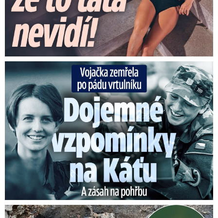
Vojačka zemřela po pádu vrtulníku: Dojemné vzpomínky na ...
Senzace na vyschlém Dunaji: Vynořily se nacistické poklady!