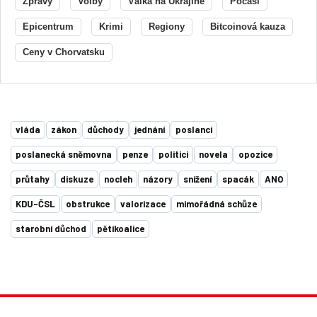
Zprávy
Volby
Válka na Ukrajině
Počasí
Epicentrum
Krimi
Regiony
Bitcoinová kauza
Ceny v Chorvatsku
vláda
zákon
důchody
jednání
poslanci
poslanecká sněmovna
penze
politici
novela
opozice
průtahy
diskuze
nocleh
názory
snížení
spacák
ANO
KDU-ČSL
obstrukce
valorizace
mimořádná schůze
starobní důchod
pětikoalice