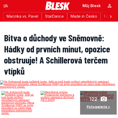
Můj Blesk
Macinka vs. Pavel
StarDance
Made in Česko
Festiva
Bitva o důchody ve Sněmovně:
Hádky od prvních minut, opozice
obstruuje! A Schillerová terčem
vtípků
122
Fotogalerie >