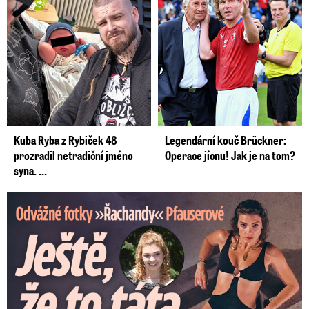
Kuba Ryba z Rybiček 48
Legendární kouč Brückner:
prozradil netradiční jméno
Operace jícnu! Jak je na tom?
syna. ...
Odvážné fotky Denisy Pfauserové: Ještě, že to táta nevidí