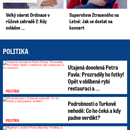
Velký návrat Ordinace v
Supershow Ztraceného na
růžové zahradě 2: Kdy
Letné: Jak se dostat na
ovládne ...
koncert
POLITIKA
Utajená dovolená Petra
Pavla: Prozradily ho fotky!
Opět v oblíbené rybí
restauraci a ...
POLITIKA
Podrobnosti o Turkově
nehodě: Co ho čeká a kdy
padne verdikt?
POLITIKA