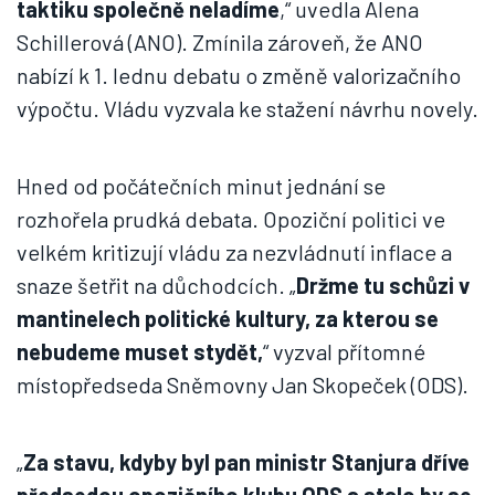
taktiku společně neladíme
,“ uvedla Alena
Schillerová (ANO). Zmínila zároveň, že ANO
nabízí k 1. lednu debatu o změně valorizačního
výpočtu. Vládu vyzvala ke stažení návrhu novely.
Hned od počátečních minut jednání se
rozhořela prudká debata. Opoziční politici ve
velkém kritizují vládu za nezvládnutí inflace a
snaze šetřit na důchodcích. „
Držme tu schůzi v
mantinelech politické kultury, za kterou se
nebudeme muset stydět,
“ vyzval přítomné
místopředseda Sněmovny Jan Skopeček (ODS).
„
Za stavu, kdyby byl pan ministr Stanjura dříve