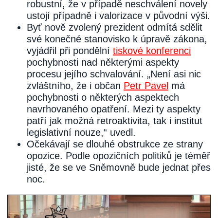
robustní, že v případě neschválení novely
ustojí případně i valorizace v původní výši.
Byť nově zvolený prezident odmítá sdělit
své konečné stanovisko k úpravě zákona,
vyjádřil při pondělní
tiskové konferenci
pochybnosti nad některými aspekty
procesu jejího schvalování. „Není asi nic
zvláštního, že i občan
Petr Pavel
má
pochybnosti o některých aspektech
navrhovaného opatření. Mezi ty aspekty
patří jak možná retroaktivita, tak i institut
legislativní nouze,“ uvedl.
Očekávají se dlouhé obstrukce ze strany
opozice. Podle opozičních politiků je téměř
jisté, že se ve Sněmovně bude jednat přes
noc.