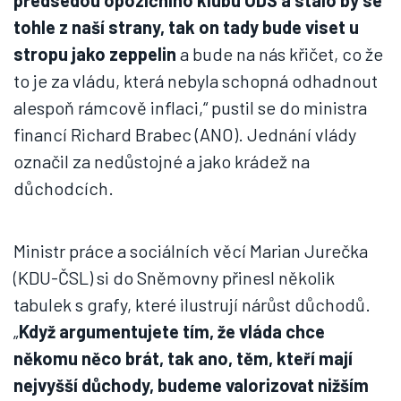
předsedou opozičního klubu ODS a stalo by se
tohle z naší strany, tak on tady bude viset u
stropu jako zeppelin
a bude na nás křičet, co že
to je za vládu, která nebyla schopná odhadnout
alespoň rámcově inflaci,“ pustil se do ministra
financí Richard Brabec (ANO). Jednání vlády
označil za nedůstojné a jako krádež na
důchodcích.
Ministr práce a sociálních věcí Marian Jurečka
(KDU-ČSL) si do Sněmovny přinesl několik
tabulek s grafy, které ilustrují nárůst důchodů.
„
Když argumentujete tím, že vláda chce
někomu něco brát, tak ano, těm, kteří mají
nejvyšší důchody, budeme valorizovat nižším