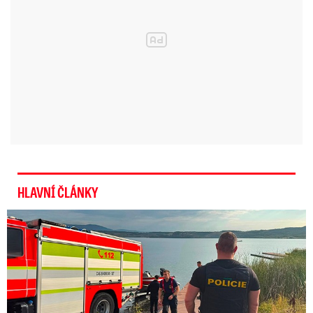
Vzkříšení z mrtvých nebylo nic
jednoduchého.
Na co Ježíš asi myslí?
pic.twitter.com/1FK9WVrgl9
— Pastoral Brothers (@Jakub0Maly)
HLAVNÍ ČLÁNKY
26. února 2023
Svědci o tragédii na jezeře Most: Byl to masakr!
„Uděláme všechno pro to, abychom zabránili
krádeži za bílého dne na důchodcích. Proto
tady budeme nocovat, abychom tomu