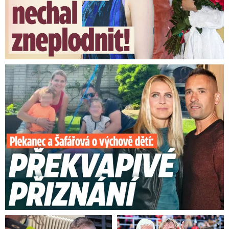
bychom omezili ta noční jednání, která jsou
podle mě trochu nedůstojná.
Bohužel s paní
předsedkyní opravdu nebyla vůbec žádná řeč.
Ona odmítla jakékoliv dohody tohoto typu
,“
dodal.
Plekanec a Šafářová o výchově dětí: Překvapivé přiznání
Video se připravuje ...
Pavel má u důchodů pochybnosti a nechce být
alibista: „Podepíšu, nebo vetuju,“ vzkázal k návrhu
vlády.
Zdroj: ČTK / Blesk Zprávy
Poslance čekají hádky o
„ožebračování“ důchodců. Jak
na různé výše penzí dopadne
...