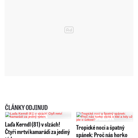
ČLÁNKY ODJINUD
Laďa Kerndl (81) v slzách!
Tropické noci a špatný
Čtyři mrtví kamarádi za jediný
spánek: Proč nás horko