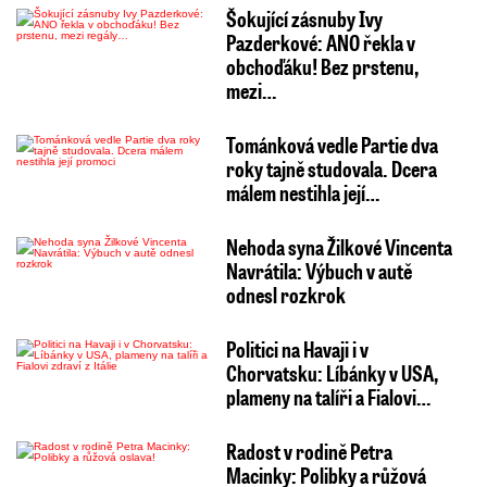
Šokující zásnuby Ivy
Pazderkové: ANO řekla v
obchoďáku! Bez prstenu,
mezi…
Tománková vedle Partie dva
roky tajně studovala. Dcera
málem nestihla její…
Nehoda syna Žilkové Vincenta
Navrátila: Výbuch v autě
odnesl rozkrok
Politici na Havaji i v
Chorvatsku: Líbánky v USA,
plameny na talíři a Fialovi…
Radost v rodině Petra
Macinky: Polibky a růžová