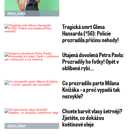
REKLAMA
Tragická smrt Glena
Hansarda (†56): Policie
prozradila příčinu nehody!
Utajená dovolená Petra Pavla:
Prozradily ho fotky! Opět v
oblíbené rybí…
Co prozradilo parte Milana
Knížáka – a proč vypadá tak
nezvykle?
Chcete barvit vlasy šetrněji?
Zjistěte, co dokážou
květinové oleje
REKLAMA