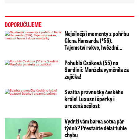
DOPORUČUJEME
Nejsilnější momenty z pohřbu
Glena Hansarda (†56):
Tajemství rakve, hvězdní…
Pohublá Csáková (55) na
Sardinii: Manžela vyměnila za
zajíčka!
Svatba pravnučky českého
krále! Luxusní šperky i
urozená sešlost
Vydrží vám barva sotva pár
týdnů? Přestaňte dělat tuhle
chybu