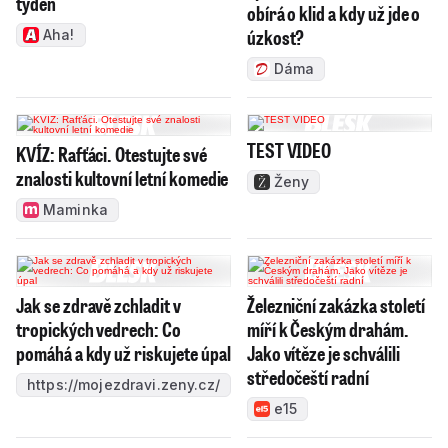
týden
obírá o klid a kdy už jde o
úzkost?
Aha!
Dáma
TEST VIDEO
KVÍZ: Rafťáci. Otestujte své
znalosti kultovní letní komedie
Ženy
Maminka
Jak se zdravě zchladit v
Železniční zakázka století
tropických vedrech: Co
míří k Českým drahám.
pomáhá a kdy už riskujete úpal
Jako vítěze je schválili
středočeští radní
https://mojezdravi.zeny.cz/
e15