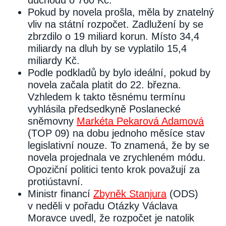
důchodu o 760 Kč.
Pokud by novela prošla, měla by znatelný
vliv na státní rozpočet. Zadlužení by se
zbrzdilo o 19 miliard korun. Místo 34,4
miliardy na dluh by se vyplatilo 15,4
miliardy Kč.
Podle podkladů by bylo ideální, pokud by
novela začala platit do 22. března.
Vzhledem k takto těsnému termínu
vyhlásila předsedkyně Poslanecké
sněmovny
Markéta Pekarová Adamová
(TOP 09) na dobu jednoho měsíce stav
legislativní nouze. To znamená, že by se
novela projednala ve zrychleném módu.
Opoziční politici tento krok považují za
protiústavní.
Ministr financí
Zbyněk Stanjura
(ODS)
v neděli v pořadu Otázky Václava
Moravce uvedl, že rozpočet je natolik