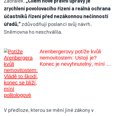
Zaorálek.
„Cílem nové právní úpravy je
zrychlení povolovacího řízení a reálná ochrana
účastníků řízení před nezákonnou nečinností
úřadů,“
zdůvodňují poslanci svůj návrh.
Sněmovna ho neschválila.
Arenbergerovy potíže kvůli
nemovitostem: Ustojí je?
Konec je nevyhnutelný, míní ...
V předloze, kterou se mění jiné zákony v