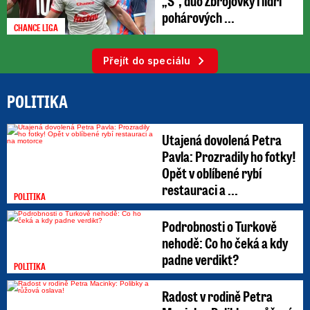
„S“, duo Zbrojovky i lídři
pohárových ...
CHANCE LIGA
Přejít do speciálu
POLITIKA
Utajená dovolená Petra
Pavla: Prozradily ho fotky!
Opět v oblíbené rybí
restauraci a ...
POLITIKA
Podrobnosti o Turkově
nehodě: Co ho čeká a kdy
padne verdikt?
POLITIKA
Radost v rodině Petra