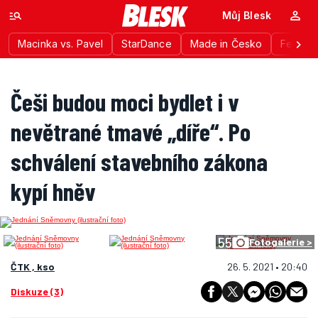
Můj Blesk
Macinka vs. Pavel
StarDance
Made in Česko
Festiva
Češi budou moci bydlet i v
nevětrané tmavé „díře“. Po
schválení stavebního zákona
kypí hněv
55
Fotogalerie >
ČTK , kso
26. 5. 2021 • 20:40
Diskuze (3)