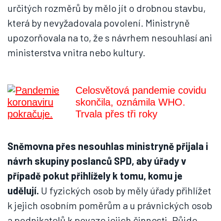
určitých rozměrů by mělo jít o drobnou stavbu,
která by nevyžadovala povolení. Ministryně
upozorňovala na to, že s návrhem nesouhlasí ani
ministerstva vnitra nebo kultury.
Celosvětová pandemie covidu
skončila, oznámila WHO.
Trvala přes tři roky
Sněmovna přes nesouhlas ministryně přijala i
návrh skupiny poslanců SPD, aby úřady v
případě pokut přihlížely k tomu, komu je
udělují.
U fyzických osob by měly úřady přihlížet
k jejich osobním poměrům a u právnických osob
a podnikatelů k povaze jejich činnosti. Půjde