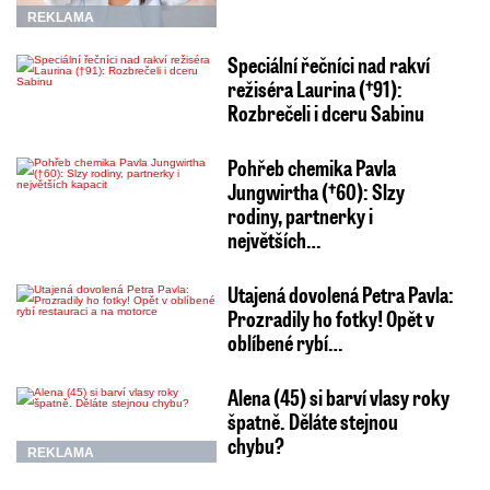
REKLAMA
Speciální řečníci nad rakví
režiséra Laurina (†91):
Rozbrečeli i dceru Sabinu
Pohřeb chemika Pavla
Jungwirtha (†60): Slzy
rodiny, partnerky i
největších…
Utajená dovolená Petra Pavla:
Prozradily ho fotky! Opět v
oblíbené rybí…
Alena (45) si barví vlasy roky
špatně. Děláte stejnou
chybu?
REKLAMA