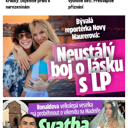
krásky: Dojemné přání k
výchově dětí: Překvapivé
narozeninám
přiznání
„Takto významný zákon by měl být schválen
napříč politickým spektrem,“
řekla poslankyně
Bývalá reportérka Novy Maurerová: Neustálý boj o lásku s ...
STAN
Věra Kovářová
. Vláda podle ní takovou
možnost promarnila a proti přijaté podobě jsou
obce, města, kraje i Nejvyšší správní soud.
„Jediný, kdo je pro, je ministryně a nějaká
zájmová skupina,“
dodala.
Video se připravuje ...
Jak se vidí Novotný: Rychlošípák, kometa z Řeporyjí
a zdatný marketér. Kam zamíří po rozchodu s ODS?
Zdroj: Markéta Volfová, Lukáš Červený
Ronaldova velkolepá veselka na Madeiře: Svatba plná zákazů!