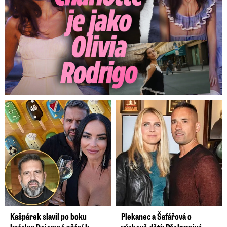
prošlo, není stavební zákon, ale stavební
ruleta,“
řekl místopředseda výboru pro veřejnou
správu a regionální rozvoj
Martin Kupka
(ODS).
Podle předsedy výboru
Ivana Bartoše
(Piráti)
konsenzus nad návrhem není.
Výsledkem je podle poslance KDU-ČSL
Marka
Výborného
stavební paskvil, u nějž nikdo v
současnosti nedokáže říct, co přesně bylo
schváleno. Věří, že ze Senátu se vrátí zákon ve
verzi, která by situaci ještě mohla zachránit.
Podle Heleny Langšádlové (TOP 09) zákon
nepřiměřeně zasahuje do soukromého
vlastnictví.
Kašpárek slavil po boku
Plekanec a Šafářová o