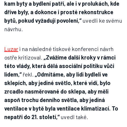
kam byty a bydlení patří, ale i v prolukách, kde
dříve byly, a dokonce i prosté rekonstrukce
bytů, pokud vyžadují povolení,“
uvedli ke svému
návrhu.
Luzar
i na následné tiskové konferenci návrh
ostře kritizoval.
„Zvážíme další kroky v rámci
této vlády, která dělá asociální politiku vůči
lidem,“
řekl.
„Odmítáme, aby lidi bydleli ve
sklepích, aby jediné světlo, které vidí, bylo
zrcadlo nasměrované do sklepa, aby měli
aspoň trochu denního světla, aby jediná
ventilace v bytě byla ventilace klimatizací. To
nepatří do 21. století,“
uvedl také.