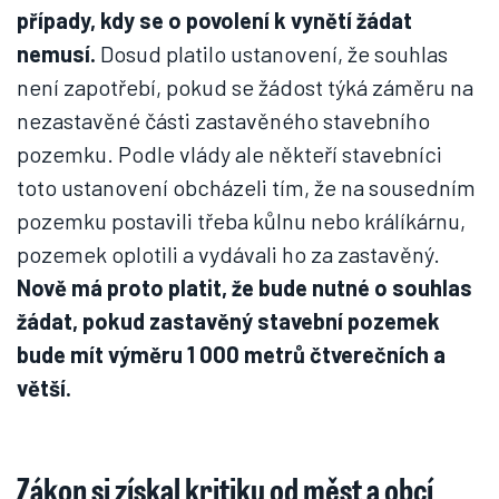
případy, kdy se o povolení k vynětí žádat
nemusí.
Dosud platilo ustanovení, že souhlas
není zapotřebí, pokud se žádost týká záměru na
nezastavěné části zastavěného stavebního
pozemku. Podle vlády ale někteří stavebníci
toto ustanovení obcházeli tím, že na sousedním
pozemku postavili třeba kůlnu nebo králíkárnu,
pozemek oplotili a vydávali ho za zastavěný.
Nově má proto platit, že bude nutné o souhlas
žádat, pokud zastavěný stavební pozemek
bude mít výměru 1 000 metrů čtverečních a
větší.
Zákon si získal kritiku od měst a obcí