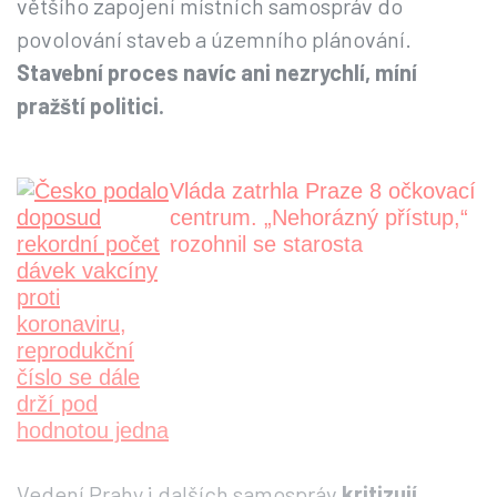
většího zapojení místních samospráv do
povolování staveb a územního plánování.
Stavební proces navíc ani nezrychlí, míní
pražští politici.
Vláda zatrhla Praze 8 očkovací
centrum. „Nehorázný přístup,“
rozohnil se starosta
Vedení Prahy i dalších samospráv
kritizují