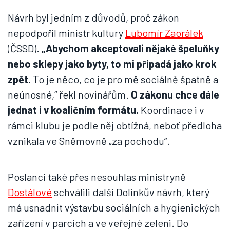
Návrh byl jedním z důvodů, proč zákon
nepodpořil ministr kultury
Lubomír Zaorálek
(ČSSD).
„Abychom akceptovali nějaké špeluňky
nebo sklepy jako byty, to mi připadá jako krok
zpět.
To je něco, co je pro mě sociálně špatně a
neúnosné,“ řekl novinářům.
O zákonu chce dále
jednat i v koaličním formátu.
Koordinace i v
rámci klubu je podle něj obtížná, neboť předloha
vznikala ve Sněmovně „za pochodu“.
Poslanci také přes nesouhlas ministryně
Dostálové
schválili další Dolínkův návrh, který
má usnadnit výstavbu sociálních a hygienických
zařízení v parcích a ve veřejné zeleni. Do