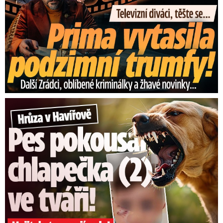
stanovené lhůtě automaticky postoupeno
nadřízenému orgánu, který případ posoudí a
vydá plnohodnotné rozhodnutí,“ uvedl
prezident komory
Vladimír Dlouhý
.
Topolánek slaví 65: Dvě ženy,
Dalík i Klausova SMS. Vládě
Hrůza v Havířově: Pes pokousal chlapečka (2) ve tváři!
vytkl „sr*čky, ve kterých ...
Komora podle něj sice celkový výsledek
kvituje, nicméně přijaté pozměňovací návrhy
přidávají do systému další závazné
stanovisko.
„Tedy razítko navíc, protože zákon
mimo jiné nepočítá s integrací stanoviska
hasičů, což celé stavební řízení nepochybně