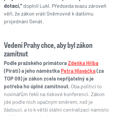
dotací,“
doplnil Lukl. Předseda svazu zároveň
věří, že zákon vrátí Sněmovně k dalšímu
projednání Senát.
Vedení Prahy chce, aby byl zákon
zamítnut
Podle pražského primátora
Zdeňka Hřiba
(Piráti) a jeho náměstka
Petra Hlaváčka
(za
TOP 09) je zákon zcela nepřijatelný a je
potřeba ho úplně zamítnout.
Oba politici to
novinářům řekli na tiskové konferenci. Zákon
jde podle nich opačným směrem, než je
žádoucí, a to k větší státní centralizaci namísto