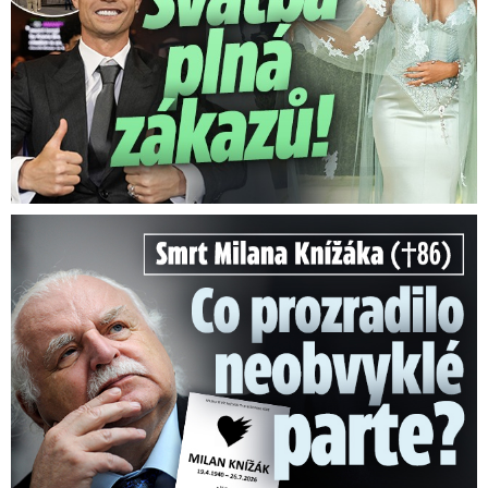
Smrt Milana Knížáka (†86): Co prozradilo neobvyklé parte?