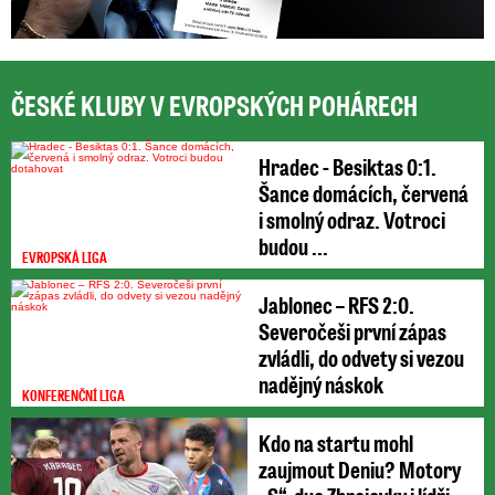
ČESKÉ KLUBY V EVROPSKÝCH POHÁRECH
Hradec - Besiktas 0:1.
Šance domácích, červená
i smolný odraz. Votroci
budou ...
EVROPSKÁ LIGA
Jablonec – RFS 2:0.
Severočeši první zápas
zvládli, do odvety si vezou
nadějný náskok
KONFERENČNÍ LIGA
Kdo na startu mohl
zaujmout Deniu? Motory