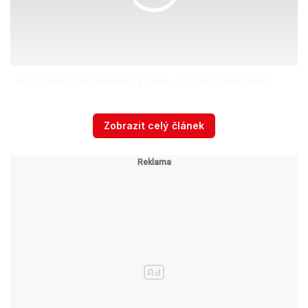
V Bruselu se přibližují k tomu, co Češi říkali před
měsíci, říká Chovanec.
Zdroj: Blesk - Jaroslav Šimáček
Zobrazit celý článek
lidé za „namletí muslimů“ i tleskali,
Konvičkovi
varoval kriminalista Chovanec
Na debatě promluvil i ředitel Odboru
bezpečnostní politiky a prevence kriminality na
ministerstvu vnitra David Chovanec. Ministr
Milan Chovanec s úsměvem podotýkal, že
příbuzní nejsou. „Alarmující je především fakt,
že ta situace, realita, ve které žijeme, se i v