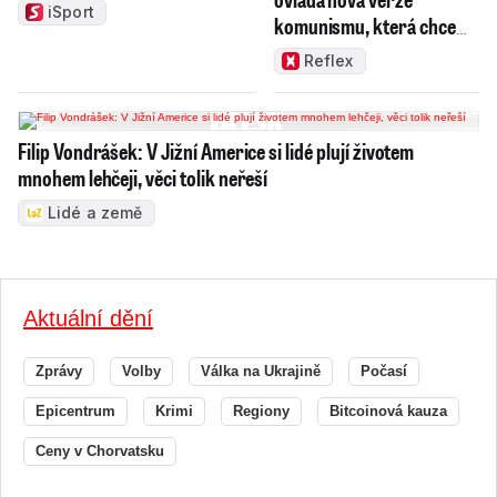
iSport
komunismu, která chce
měnit zajeté pořádky
Reflex
Filip Vondrášek: V Jižní Americe si lidé plují životem
mnohem lehčeji, věci tolik neřeší
Lidé a země
Aktuální dění
Zprávy
Volby
Válka na Ukrajině
Počasí
Epicentrum
Krimi
Regiony
Bitcoinová kauza
Ceny v Chorvatsku