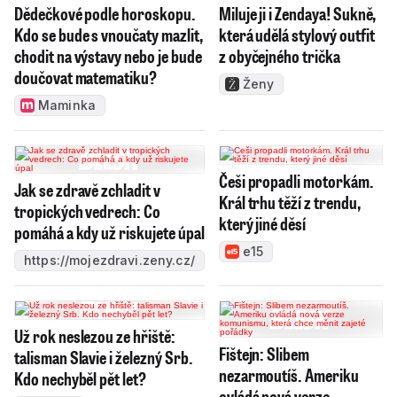
Dědečkové podle horoskopu.
Miluje ji i Zendaya! Sukně,
Kdo se bude s vnoučaty mazlit,
která udělá stylový outfit
chodit na výstavy nebo je bude
z obyčejného trička
doučovat matematiku?
Ženy
Maminka
Češi propadli motorkám.
Jak se zdravě zchladit v
Král trhu těží z trendu,
tropických vedrech: Co
který jiné děsí
pomáhá a kdy už riskujete úpal
e15
https://mojezdravi.zeny.cz/
Už rok neslezou ze hřiště:
Fištejn: Slibem
talisman Slavie i železný Srb.
nezarmoutíš. Ameriku
Kdo nechyběl pět let?
ovládá nová verze