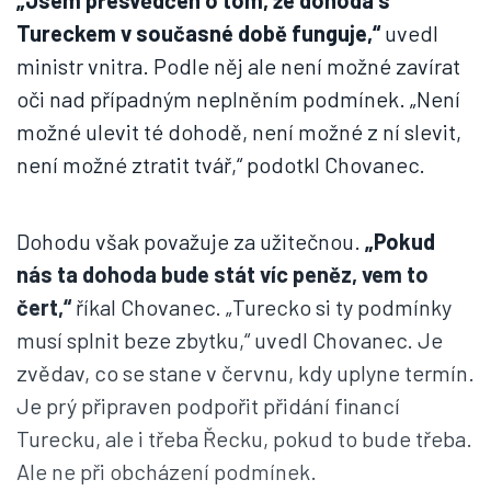
„Jsem přesvědčen o tom, že dohoda s
Tureckem v současné době funguje,“
uvedl
ministr vnitra. Podle něj ale není možné zavírat
oči nad případným neplněním podmínek. „Není
možné ulevit té dohodě, není možné z ní slevit,
není možné ztratit tvář,“ podotkl Chovanec.
Dohodu však považuje za užitečnou.
„
Pokud
nás ta dohoda bude stát víc peněz, vem to
čert,“
říkal Chovanec. „Turecko si ty podmínky
musí splnit beze zbytku,“ uvedl Chovanec. Je
zvědav, co se stane v červnu, kdy uplyne termín.
Je prý připraven podpořit přidání financí
Turecku, ale i třeba Řecku, pokud to bude třeba.
Ale ne při obcházení podmínek.