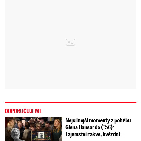
DOPORUČUJEME
Nejsilnější momenty z pohřbu
Glena Hansarda (†56):
Tajemství rakve, hvězdní…