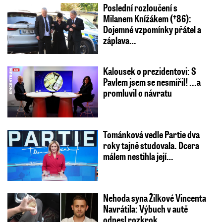
Poslední rozloučení s
Milanem Knížákem (†86):
Dojemné vzpomínky přátel a
záplava…
Kalousek o prezidentovi: S
Pavlem jsem se nesmířil! ...a
promluvil o návratu
Tománková vedle Partie dva
roky tajně studovala. Dcera
málem nestihla její…
Nehoda syna Žilkové Vincenta
Navrátila: Výbuch v autě
odnesl rozkrok