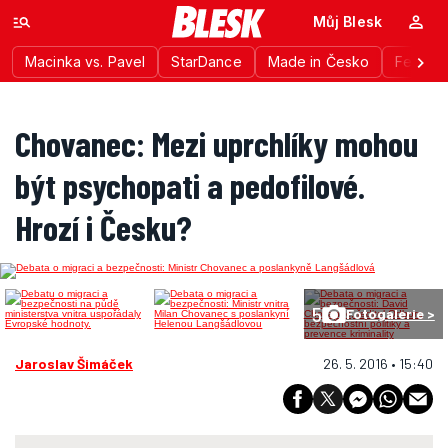
Můj Blesk
Macinka vs. Pavel
StarDance
Made in Česko
Festiva
Chovanec: Mezi uprchlíky mohou
být psychopati a pedofilové.
Hrozí i Česku?
5
Fotogalerie >
Jaroslav Šimáček
26. 5. 2016 • 15:40