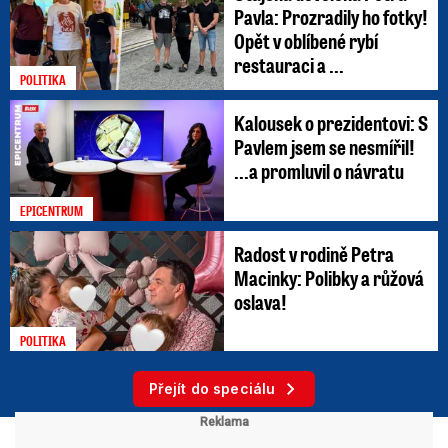
Pavla: Prozradily ho fotky!
Opět v oblíbené rybí
restauraci a ...
POLITIKA
Kalousek o prezidentovi: S
Pavlem jsem se nesmířil!
...a promluvil o návratu
EPICENTRUM
Radost v rodině Petra
Macinky: Polibky a růžová
oslava!
POLITIKA
Přejít do speciálu