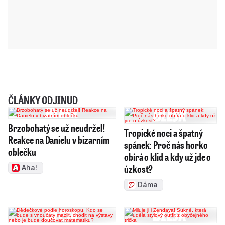
ČLÁNKY ODJINUD
Brzobohatý se už neudržel!
Tropické noci a špatný
Reakce na Danielu v bizarním
spánek: Proč nás horko
oblečku
obírá o klid a kdy už jde o
úzkost?
Aha!
Dáma