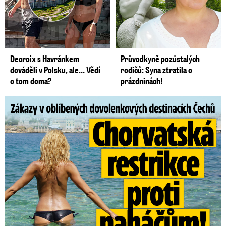
neznámého, teprve poučovaní a informovaní
lidé si podle něj dokážou vytvořit vlastní náhled.
Decroix s Havránkem
Průvodkyně pozůstalých
Chovanec po akci Koridor:
dováděli v Polsku, ale… Vědí
rodičů: Syna ztratila o
o tom doma?
prázdninách!
Němci plašili, nelegální migranti
Česko nevyužívají
Zákazy v dovolenkových rájích: Restrikce proti naháčům!
„V Praze máme výhodu, můžeme se připravit“
Co by se však v Česku také mělo sledovat, jsou
islamistické postoje, navázal na něj výkonný
ředitel Evropských hodnot Radko Hokovský. Ten
se zabýval ve svém příspěvku islámským
extremismem. Upozorňoval, že různé