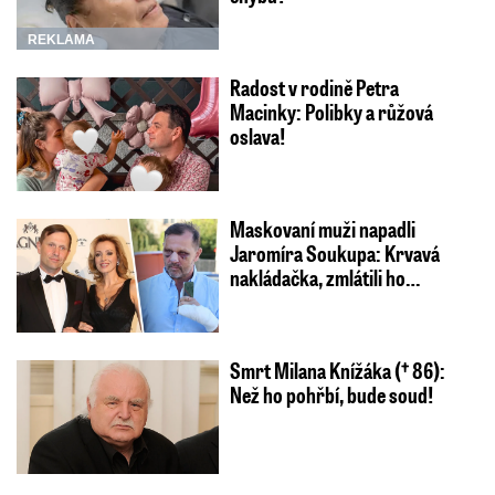
REKLAMA
Radost v rodině Petra
Macinky: Polibky a růžová
oslava!
Maskovaní muži napadli
Jaromíra Soukupa: Krvavá
nakládačka, zmlátili ho…
Smrt Milana Knížáka († 86):
Než ho pohřbí, bude soud!