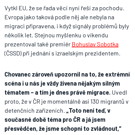
Vytkl EU, že se řada věcí nyní řeší za pochodu.
Evropa jako taková podle něj ale nebyla na
migraci připravena, i když signály problémů byly
několik let. Stejnou myšlenku o víkendu
prezentoval také premiér
Bohuslav Sobotka
(ČSSD) při jednání s izraelským prezidentem.
Chovanec zároveň upozornil na to, že extrémní
scéna i u nás je vždy živena nějakým silným
tématem – a tím je dnes právě migrace.
Uvedl
proto, že v ČR je momentálně asi 130 migrantů v
detenčních zařízeních.
„Toto není teď, v
současné době téma pro ČR a já jsem
přesvědčen, že jsme schopni to zvládnout,“