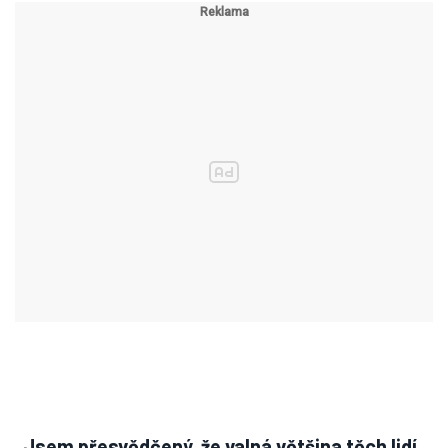
„Jsem přesvědčený, že valná většina těch lidí,