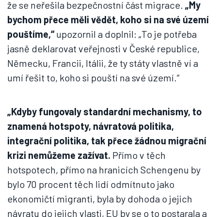
že se neřešila bezpečnostní část migrace.
„My
bychom přece měli vědět, koho si na své území
pouštíme,“
upozornil a doplnil: „To je potřeba
jasně deklarovat veřejnosti v České republice,
Německu, Francii, Itálii, že ty státy vlastně ví a
umí řešit to, koho si pouští na své území.“
„Kdyby fungovaly standardní mechanismy, to
znamená hotspoty, návratová politika,
integrační politika, tak přece žádnou migrační
krizi nemůžeme zažívat.
Přímo v těch
hotspotech, přímo na hranicích Schengenu by
bylo 70 procent těch lidí odmítnuto jako
ekonomičtí migranti, byla by dohoda o jejich
návratu do jejich vlasti, EU by se o to postarala a