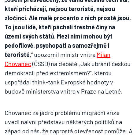
kteří přicházejí, nejsou teroristé, nejsou
zločinci. Ale malé procento z nich prostě jsou.
To jsou lidé, kteří páchali trestné činy na
území svých států. Mezi nimi mohou být
pedofilové, psychopati a samozřejmě i
teroristé
,“ upozornil ministr vnitra
Milan
Chovanec
(ČSSD) na debatě „Jak ubránit českou
demokracii před extremismem?“, kterou
uspořádal think-tank Evropské hodnoty v
budově ministerstva vnitra v Praze na Letné.
Chovanec za jádro problému migrační krize
uvedl naivní představu některých politiků na
západ od nás, že naprostá otevřenost pomůže. A