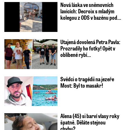
Nová láska ve sněmovních
lavicích: Decroix s mladým
kolegou z ODS v bazénu pod…
Utajená dovolená Petra Pavla:
Prozradily ho fotky! Opět v
oblíbené rybí…
Svědci o tragédii na jezeře
Most: Byl to masakr!
Alena (45) si barví vlasy roky
špatně. Děláte stejnou
chybu?