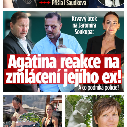
hnutí vyhraje volby, tak muslimy namele do
masokostní moučky“.
„Pak se našlo docela
Útok na Jaromíra Soukupa: Reakce Agáty na zmlácení jejího ex
dost takzvaných obyčejných lidí, kteří
takovému výroku tleskali,“
varoval kriminalista
Chovanec. „Pro mě osobně je právě tohle ten
okamžik, kdy většinová společnost začne mít
tendenci takovéto myšlenky podporovat nebo
alespoň tolerovat, tak takový okamžik já vnímám
jako určitý bod zlomu,“ uvedl David Chovanec.
Extremisté podle něj nabízejí i v Česku ve valné
většině razantní, ale jednoduchá řešení, která
řešeními nejsou.
„Síla extremistů vychází z
lidské nevědomosti,“
dodal. Zatímco v
souvislosti s migrací se u nás projevuje strach z