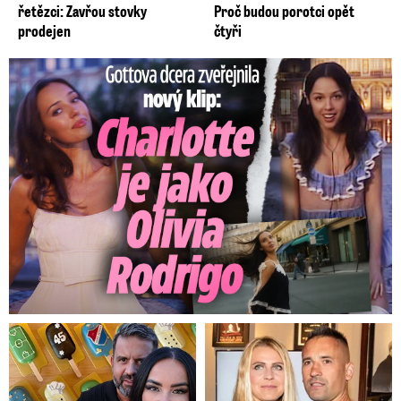
řetězci: Zavřou stovky
Proč budou porotci opět
prodejen
čtyři
Gottova dcera zveřejnila nový klip: Je jako Olivie Rodrigo!