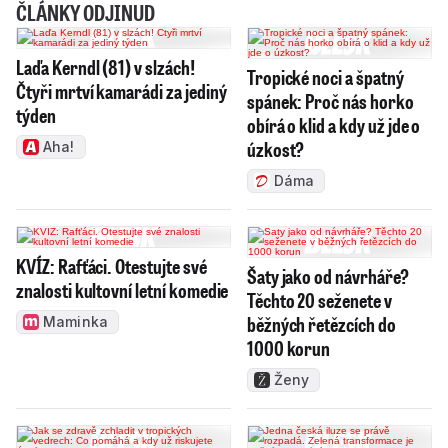
ČLÁNKY ODJINUD
Laďa Kerndl (81) v slzách!
Tropické noci a špatný
Čtyři mrtví kamarádi za jediný
spánek: Proč nás horko
týden
obírá o klid a kdy už jde o
úzkost?
Aha!
Dáma
KVÍZ: Rafťáci. Otestujte své
Šaty jako od návrháře?
znalosti kultovní letní komedie
Těchto 20 seženete v
běžných řetězcích do
Maminka
1000 korun
Ženy