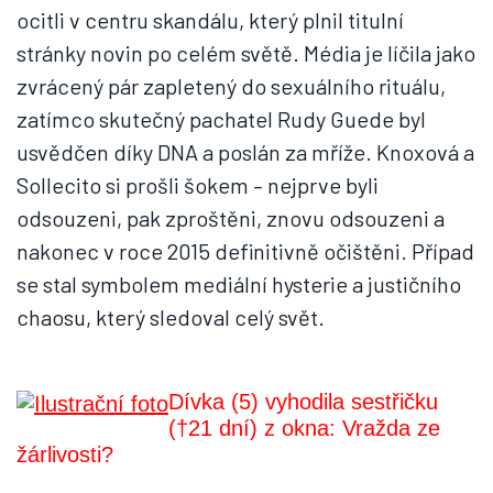
ocitli v centru skandálu, který plnil titulní
stránky novin po celém světě. Média je líčila jako
zvrácený pár zapletený do sexuálního rituálu,
zatímco skutečný pachatel Rudy Guede byl
usvědčen díky DNA a poslán za mříže. Knoxová a
Sollecito si prošli šokem – nejprve byli
odsouzeni, pak zproštěni, znovu odsouzeni a
nakonec v roce 2015 definitivně očištěni. Případ
se stal symbolem mediální hysterie a justičního
chaosu, který sledoval celý svět.
Dívka (5) vyhodila sestřičku
(†21 dní) z okna: Vražda ze
žárlivosti?