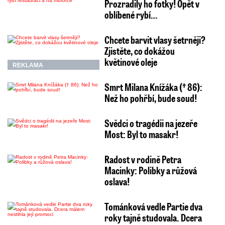
Prozradily ho fotky! Opět v
oblíbené rybí…
Chcete barvit vlasy šetrněji?
Zjistěte, co dokážou
květinové oleje
REKLAMA
Smrt Milana Knížáka († 86):
Než ho pohřbí, bude soud!
Svědci o tragédii na jezeře
Most: Byl to masakr!
Radost v rodině Petra
Macinky: Polibky a růžová
oslava!
Tománková vedle Partie dva
roky tajně studovala. Dcera