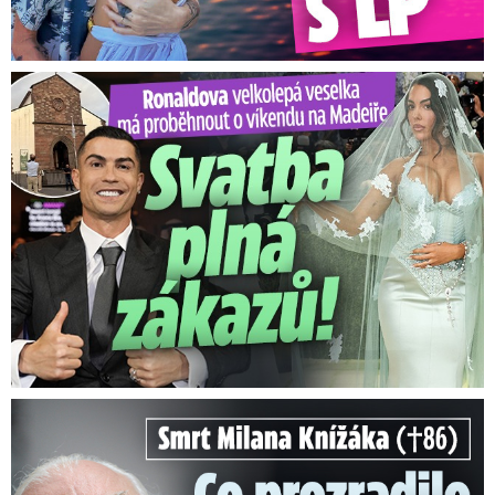
Ronaldova velkolepá veselka na Madeiře: Svatba plná zákazů!
Smrt Milana Knížáka (†86): Co prozradilo neobvyklé parte?