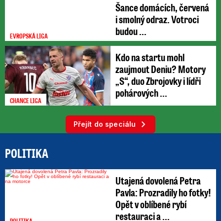
Šance domácích, červená
i smolný odraz. Votroci
budou ...
EVROPSKÁ LIGA
Kdo na startu mohl
zaujmout Deniu? Motory
„S“, duo Zbrojovky i lídři
pohárových ...
CHANCE LIGA
Přejít do speciálu
POLITIKA
Utajená dovolená Petra
Pavla: Prozradily ho fotky!
Opět v oblíbené rybí
restauraci a ...
POLITIKA