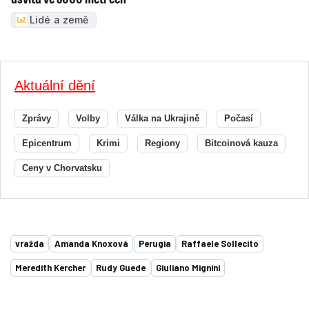
Lidé a země
Aktuální dění
Zprávy
Volby
Válka na Ukrajině
Počasí
Epicentrum
Krimi
Regiony
Bitcoinová kauza
Ceny v Chorvatsku
vražda
Amanda Knoxová
Perugia
Raffaele Sollecito
Meredith Kercher
Rudy Guede
Giuliano Mignini