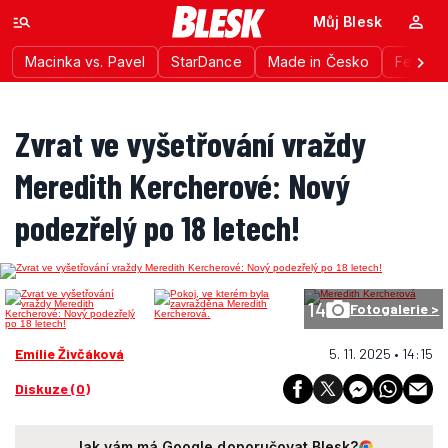
Můj Blesk
Macinka vs. Pavel
StarDance
Made in Česko
Festiva
Zvrat ve vyšetřování vraždy
Meredith Kercherové: Nový
podezřelý po 18 letech!
14
Fotogalerie >
Emílie Živčáková
5. 11. 2025 • 14:15
Diskuze (0)
Jak vám má Google doporučovat Blesk?