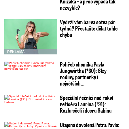
Knížáka – a proč vypadá tak
nezvykle?
Vydrží vám barva sotva pár
týdnů? Přestaňte dělat tuhle
chybu
REKLAMA
Pohřeb chemika Pavla
Jungwirtha (†60): Slzy
rodiny, partnerky i
největších…
Speciální řečníci nad rakví
režiséra Laurina (†91):
Rozbrečeli i dceru Sabinu
Utajená dovolená Petra Pavla: