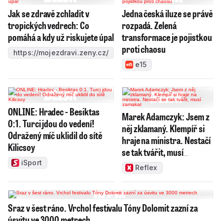
Jak se zdravě zchladit v
Jedna česká iluze se právě
tropických vedrech: Co
rozpadá. Zelená
pomáhá a kdy už riskujete úpal
transformace je pojistkou
proti chaosu
https://mojezdravi.zeny.cz/
e15
ONLINE: Hradec - Besiktas
Marek Adamczyk: Jsem z
0:1. Turci jdou do vedení!
něj zklamaný. Klempíř si
Odražený míč uklidil do sítě
hraje na ministra. Nestačí
Kilicsoy
se tak tvářit, musí
zamakat
iSport
Reflex
Sraz v šest ráno. Vrchol festivalu Tóny Dolomit zazní za
úsvitu ve 3000 metrech