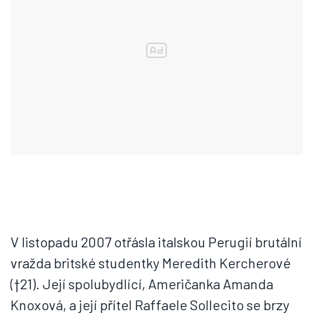
V listopadu 2007 otřásla italskou Perugií brutální
vražda britské studentky Meredith Kercherové
(†21). Její spolubydlící, Američanka Amanda
Knoxová, a její přítel Raffaele Sollecito se brzy