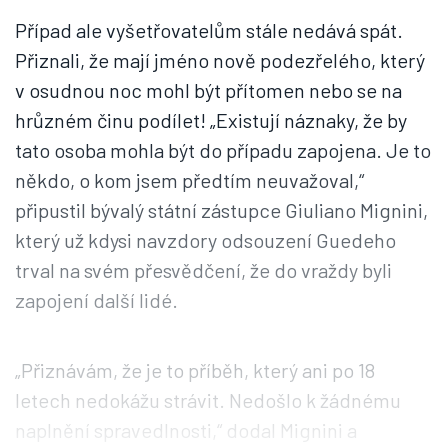
Případ ale vyšetřovatelům stále nedává spát.
Přiznali, že mají jméno nově podezřelého, který
v osudnou noc mohl být přítomen nebo se na
hrůzném činu podílet! „Existují náznaky, že by
tato osoba mohla být do případu zapojena. Je to
někdo, o kom jsem předtím neuvažoval,“
připustil bývalý státní zástupce Giuliano Mignini,
který už kdysi navzdory odsouzení Guedeho
trval na svém přesvědčení, že do vraždy byli
zapojení další lidé.
„Přiznávám, že je to příběh, který ani po 18
letech nedokážu strávit. Nedošlo k žádnému
naplnění spravedlnosti,“ dodal Mignini a