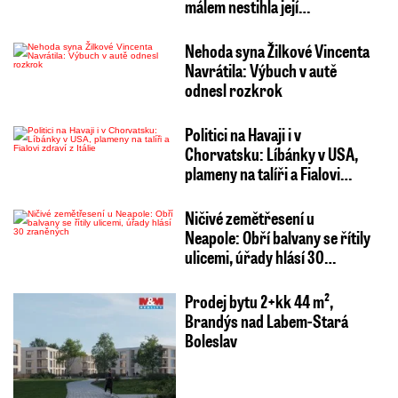
málem nestihla její…
Nehoda syna Žilkové Vincenta
Navrátila: Výbuch v autě
odnesl rozkrok
Politici na Havaji i v
Chorvatsku: Líbánky v USA,
plameny na talíři a Fialovi…
Ničivé zemětřesení u
Neapole: Obří balvany se řítily
ulicemi, úřady hlásí 30…
Prodej bytu 2+kk 44 m²,
Brandýs nad Labem-Stará
Boleslav