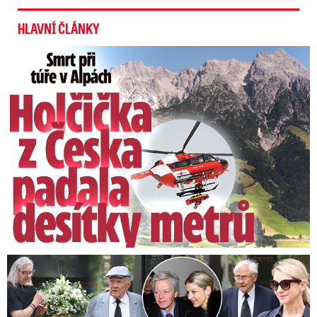
HLAVNÍ ČLÁNKY
Smrt Češky v Alpách: Zemřela při túře s rodiči
Speciální řečníci nad rakví Laurina: Rozbrečeli i dceru