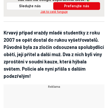
Sledujte nás
Preferujte nás
Jak to celé funguje
Krvavý případ vraždy mladé studentky z roku
2007 se opět dostal do rukou vyšetřovatelů.
Původně byla za zločin odsouzena spolubydlící
oběti, její přítel a další muž. Dva z nich byli viny
zproštěni v soudní kauze, která hýbala
světem. Policie ale nyní přišla s dalším
podezřelým!