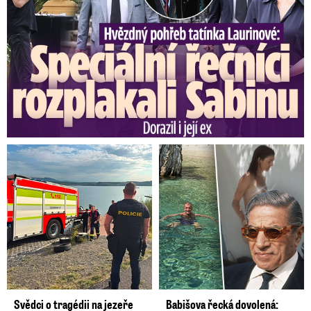
Svědci o tragédii na jezeře
Babišova řecká dovolená: