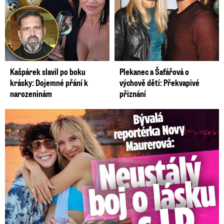
Kašpárek slavil po boku
Plekanec a Šafářová o
krásky: Dojemné přání k
výchově dětí: Překvapivé
narozeninám
přiznání
Bývalá reportérka Novy Maurerová: Neustálý boj o lásku s ...