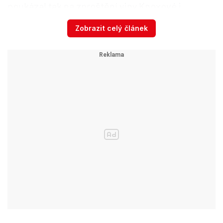
poukázal tak na zproštění viny Knoxové i
Sollecitiho a na zkrácený trest pro Guedeho,
Zobrazit celý článek
který si odpykal jen 13 let a v roce 2021 byl
propuštěn na svobodu.
Zatím však ke klidnému spánku státního
zástupce v penzi jen tak nedojde. Italská policie
totiž neoznámila, zda bude vyšetřování
oficiálně obnoveno, přestože smrt Meredith
Kercherové je stále obklopena nespočtem
otazníků.
Bývalý kriminalista Mazánek
pro Blesk: Lesní vrah měl
temný symbol na jízdence