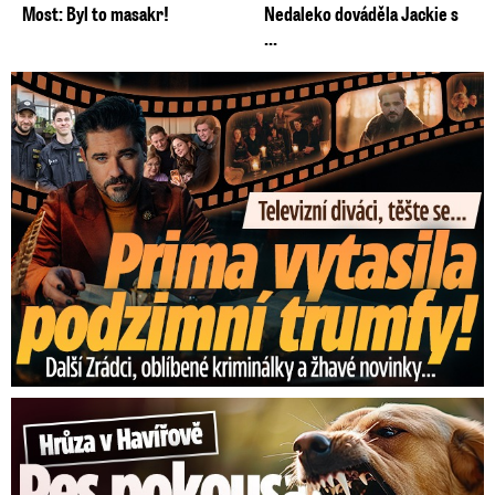
Most: Byl to masakr!
Nedaleko dováděla Jackie s
...
Prima vytasila podzimní trumfy! Další Zrádci a žhavé novinky
Hrůza v Havířově: Pes pokousal chlapečka (2) ve tváři!