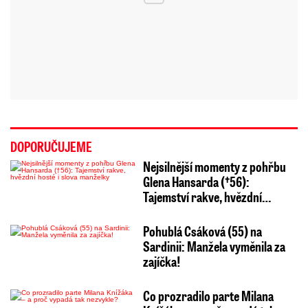
DOPORUČUJEME
Nejsilnější momenty z pohřbu
Glena Hansarda (†56):
Tajemství rakve, hvězdní…
Pohublá Csáková (55) na
Sardinii: Manžela vyměnila za
zajíčka!
Co prozradilo parte Milana