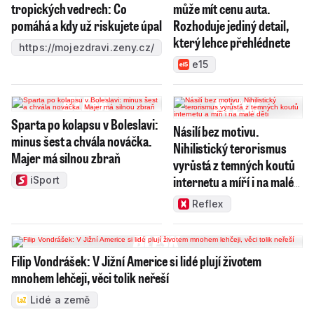
tropických vedrech: Co
může mít cenu auta.
pomáhá a kdy už riskujete úpal
Rozhoduje jediný detail,
který lehce přehlédnete
https://mojezdravi.zeny.cz/
e15
Sparta po kolapsu v Boleslavi:
Násilí bez motivu.
minus šest a chvála nováčka.
Nihilistický terorismus
Majer má silnou zbraň
vyrůstá z temných koutů
internetu a míří i na malé
iSport
děti
Reflex
Filip Vondrášek: V Jižní Americe si lidé plují životem
mnohem lehčeji, věci tolik neřeší
Lidé a země