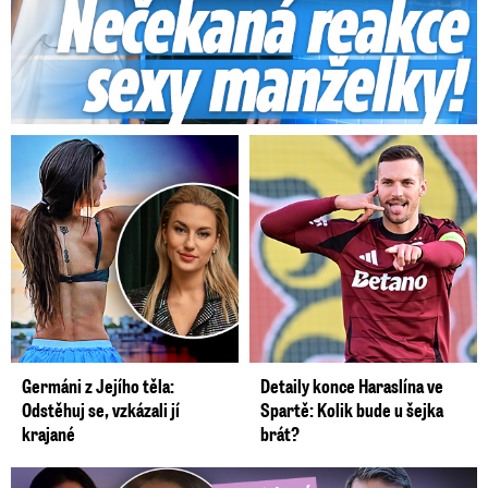
Germáni z Jejího těla:
Detaily konce Haraslína ve
Odstěhuj se, vzkázali jí
Spartě: Kolik bude u šejka
krajané
brát?