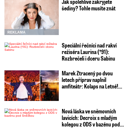
Jak spolehlivě zakryjete
šediny? Tohle musíte znát
REKLAMA
Speciální řečníci nad rakví
režiséra Laurina (†91):
Rozbrečeli i dceru Sabinu
Marek Ztracený po dvou
letech příprav naplnil
amfiteátr: Kolaps na Letné!…
Nová láska ve sněmovních
lavicích: Decroix s mladým
kolegou z ODS v bazénu pod…