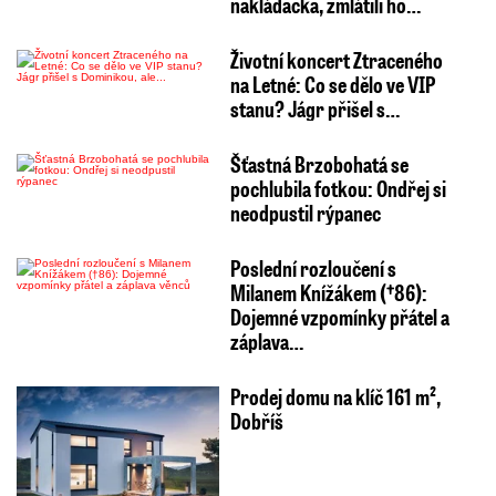
nakládačka, zmlátili ho…
Životní koncert Ztraceného
na Letné: Co se dělo ve VIP
stanu? Jágr přišel s…
Šťastná Brzobohatá se
pochlubila fotkou: Ondřej si
neodpustil rýpanec
Poslední rozloučení s
Milanem Knížákem (†86):
Dojemné vzpomínky přátel a
záplava…
Prodej domu na klíč 161 m²,
Dobříš