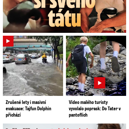
Zrušené lety i masivní
Video malého turisty
evakuace: Tajfun Dolphin
vyvolalo poprask: Do Tater v
přichází
pantoflích