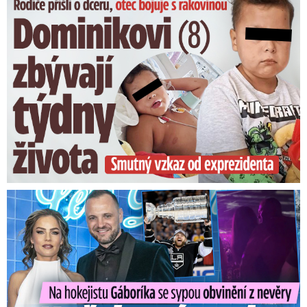
Dominikovi (8) zbývají týdny života: Vzkaz od exprezidenta
Na Gáboríka se sypou obvinění z nevěry: Reakce manželky!