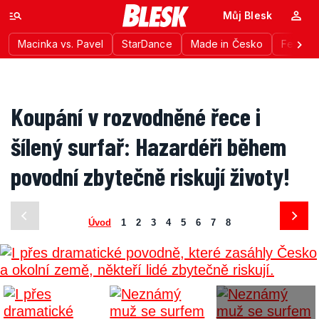
Můj Blesk
Macinka vs. Pavel
StarDance
Made in Česko
Festiva
Koupání v rozvodněné řece i
šílený surfař: Hazardéři během
povodní zbytečně riskují životy!
Úvod
1
2
3
4
5
6
7
8