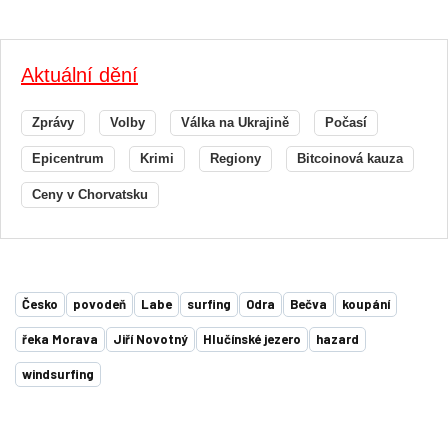
Aktuální dění
Zprávy
Volby
Válka na Ukrajině
Počasí
Epicentrum
Krimi
Regiony
Bitcoinová kauza
Ceny v Chorvatsku
Česko
povodeň
Labe
surfing
Odra
Bečva
koupání
řeka Morava
Jiří Novotný
Hlučínské jezero
hazard
windsurfing