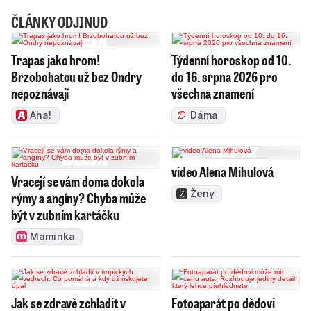
ČLÁNKY ODJINUD
Trapas jako hrom!
Týdenní horoskop od 10.
Brzobohatou už bez Ondry
do 16. srpna 2026 pro
nepoznávají
všechna znamení
Aha!
Dáma
video Alena Mihulová
Vracejí se vám doma dokola
Ženy
rýmy a angíny? Chyba může
být v zubním kartáčku
Maminka
Jak se zdravě zchladit v
Fotoaparát po dědovi