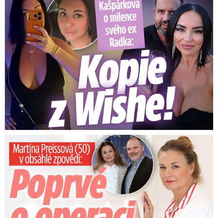
Kašpárková o milence svého ex Radka: Kopie z Wishe!
Preissová (50) v obsáhlé zpovědi: Poprvé o operaci manžela