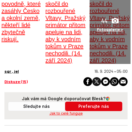
44
Fotogalerie >
sgr , jel
16. 9. 2024 • 05:00
Diskuze (15)
Jak vám má Google doporučovat Blesk?
Sledujte nás
Preferujte nás
Jak to celé funguje