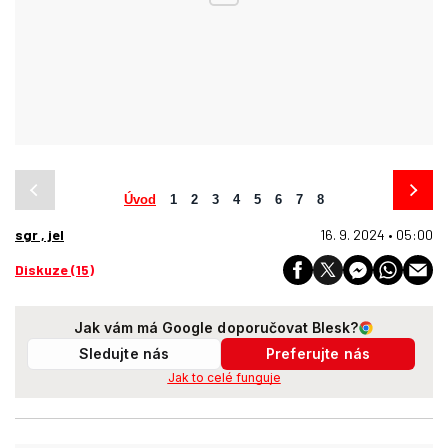
Úvod
1
2
3
4
5
6
7
8
sgr , jel
16. 9. 2024 • 05:00
Diskuze (15)
Jak vám má Google doporučovat Blesk?
Sledujte nás
Preferujte nás
Jak to celé funguje