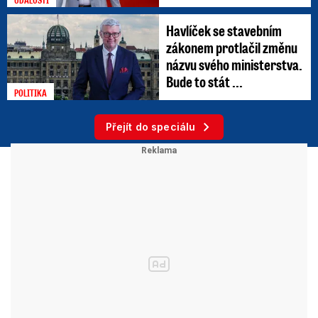
Havlíček se stavebním
zákonem protlačil změnu
názvu svého ministerstva.
Bude to stát ...
POLITIKA
Přejít do speciálu