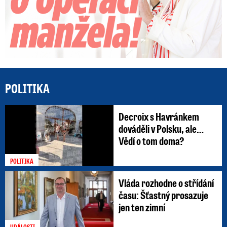
POLITIKA
Decroix s Havránkem
dováděli v Polsku, ale…
Vědí o tom doma?
POLITIKA
Vláda rozhodne o střídání
času: Šťastný prosazuje
jen ten zimní
UDÁLOSTI