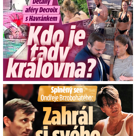
Detaily aféry Decroix s Havránkem: Kdo je tady královna?
Splněný sen Ondřeje Brzobohatého: Zahrál si svého tátu