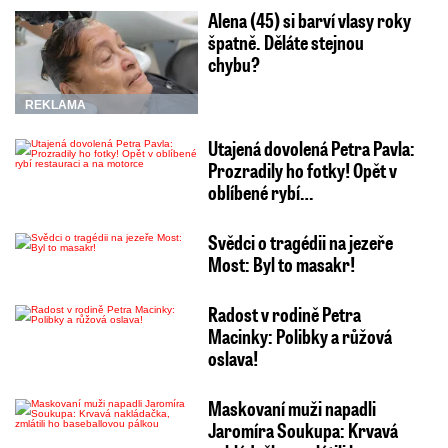
Alena (45) si barví vlasy roky
špatně. Děláte stejnou
chybu?
REKLAMA
Utajená dovolená Petra Pavla:
Prozradily ho fotky! Opět v
oblíbené rybí…
Svědci o tragédii na jezeře
Most: Byl to masakr!
Radost v rodině Petra
Macinky: Polibky a růžová
oslava!
Maskovaní muži napadli
Jaromíra Soukupa: Krvavá