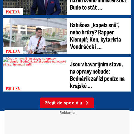
Bude to stát ...
POLITIKA
Babišova „kapela snů“,
nebo hrůzy? Rapper
Klempíř, Ken, kytarista
Vondráček i ...
POLITIKA
Jsou v havarijním stavu,
na opravy nebude:
Bednárik zařízl peníze na
krajské ...
POLITIKA
Přejít do speciálu