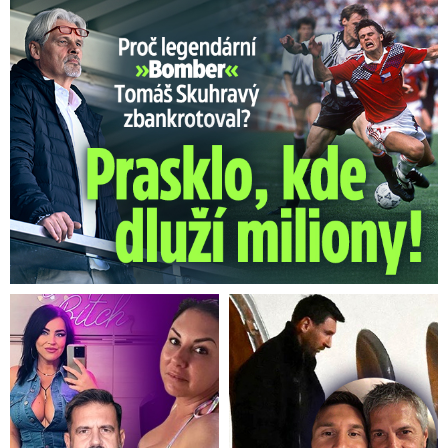
Proč Skuhravý zbankrotoval? Prasklo, kde dluží miliony!