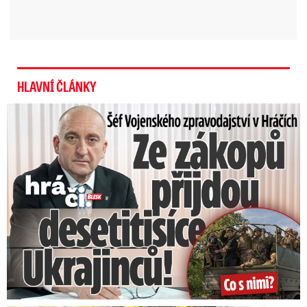
HLAVNÍ ČLÁNKY
Šéf Vojenského zpravodajství: Přijdou desetitisíce Ukrajinců