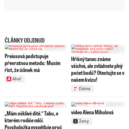
ČLÁNKY ODJINUD
Preissová podstupuje
Hříšný tanec známe
převratnou metodu: Musím
všichni, ale zvládnete plný
říct, že účinek má
počet bodů? Otestujte se v
našem kvízu!
Aha!
Dáma
video Alena Mihulová
„Mám ošklivé dítě.“ Tabu, o
kterém rodiče mlčí.
Ženy
Psycholožka vysvětluje proč