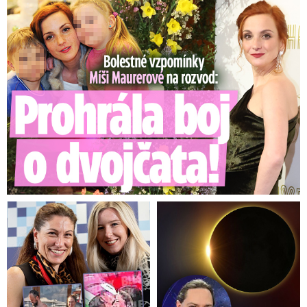
Bolestné vzpomínky Míši Maurerové: Prohrála boj o dvojčata!