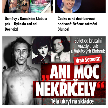
Úsměvy v Dámském klubu a
Česko čeká dechberoucí
pak… Dýka do zad od
podívaná: Vzácné zatmění
Decroix!
Slunce!
50 let od běsnění Somory: Těla dívek vrah ukryl na skládce