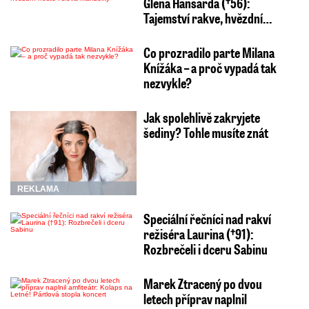
Glena Hansarda (†56):
Tajemství rakve, hvězdní…
Co prozradilo parte Milana
Knížáka – a proč vypadá tak
nezvykle?
Jak spolehlivě zakryjete
šediny? Tohle musíte znát
REKLAMA
Speciální řečníci nad rakví
režiséra Laurina (†91):
Rozbrečeli i dceru Sabinu
Marek Ztracený po dvou
letech příprav naplnil