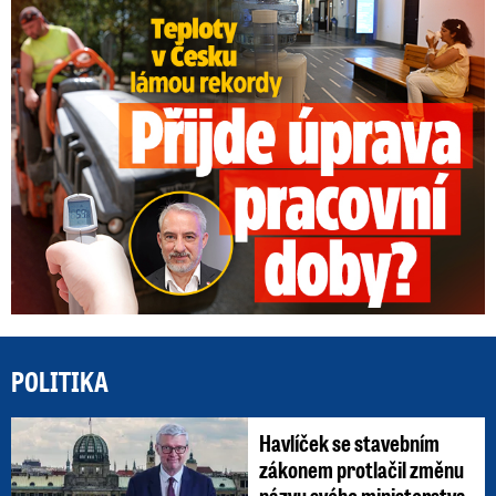
Teploty v Česku lámou rekordy: Přijde úprava pracovní doby?
POLITIKA
Havlíček se stavebním
zákonem protlačil změnu
názvu svého ministerstva.