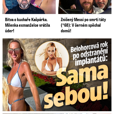
Bitva o kuchaře Kašpárka.
Zničený Messi po smrti táty
Milenka exmanželce vrátila
(†68): V černém spěchal
úder!
domů!
Belohorcová rok po odstranění implantátů: Konečně sama sebou