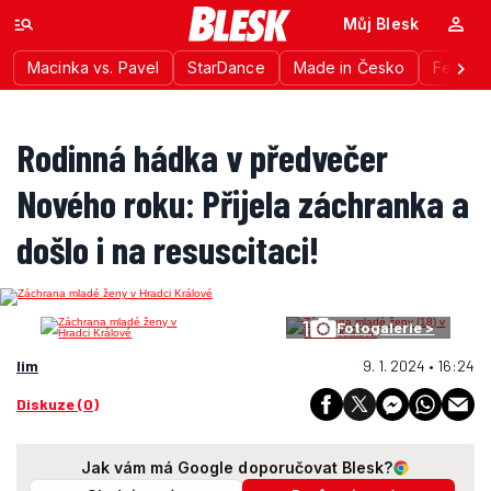
Můj Blesk
Macinka vs. Pavel
StarDance
Made in Česko
Festiva
Rodinná hádka v předvečer
Nového roku: Přijela záchranka a
došlo i na resuscitaci!
1
Fotogalerie >
lim
9. 1. 2024 • 16:24
Diskuze (0)
Jak vám má Google doporučovat Blesk?