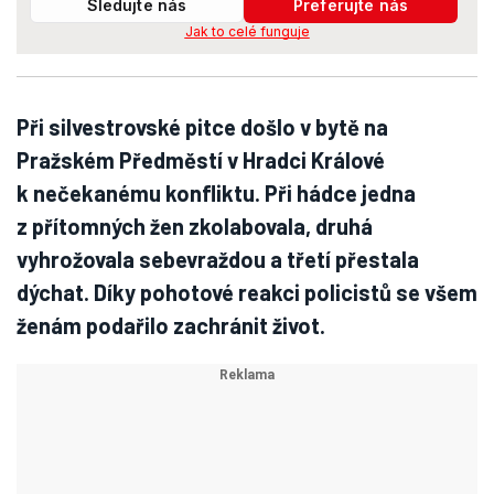
Sledujte nás
Preferujte nás
Jak to celé funguje
Při silvestrovské pitce došlo v bytě na
Pražském Předměstí v Hradci Králové
k nečekanému konfliktu. Při hádce jedna
z přítomných žen zkolabovala, druhá
vyhrožovala sebevraždou a třetí přestala
dýchat. Díky pohotové reakci policistů se všem
ženám podařilo zachránit život.