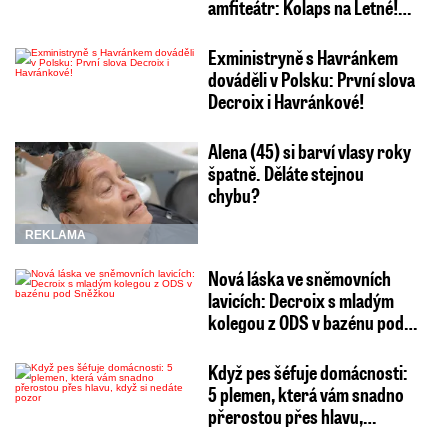
amfiteátr: Kolaps na Letné!…
Exministryně s Havránkem
dováděli v Polsku: První slova
Decroix i Havránkové!
Alena (45) si barví vlasy roky
špatně. Děláte stejnou
chybu?
REKLAMA
Nová láska ve sněmovních
lavicích: Decroix s mladým
kolegou z ODS v bazénu pod…
Když pes šéfuje domácnosti:
5 plemen, která vám snadno
přerostou přes hlavu,…