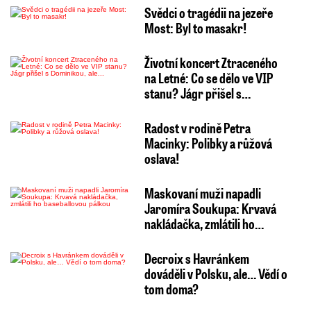
Svědci o tragédii na jezeře
Most: Byl to masakr!
Životní koncert Ztraceného
na Letné: Co se dělo ve VIP
stanu? Jágr přišel s…
Radost v rodině Petra
Macinky: Polibky a růžová
oslava!
Maskovaní muži napadli
Jaromíra Soukupa: Krvavá
nakládačka, zmlátili ho…
Decroix s Havránkem
dováděli v Polsku, ale… Vědí o
tom doma?