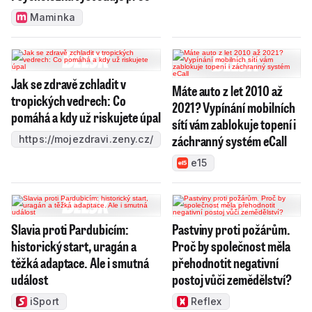
Maminka
Jak se zdravě zchladit v
Máte auto z let 2010 až
tropických vedrech: Co
2021? Vypínání mobilních
pomáhá a kdy už riskujete úpal
sítí vám zablokuje topení i
záchranný systém eCall
https://mojezdravi.zeny.cz/
e15
Slavia proti Pardubicím:
Pastviny proti požárům.
historický start, uragán a
Proč by společnost měla
těžká adaptace. Ale i smutná
přehodnotit negativní
událost
postoj vůči zemědělství?
iSport
Reflex