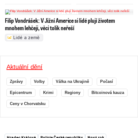
Filip Vondrášek: V Jižní Americe si lidé plují životem
mnohem lehčeji, věci tolik neřeší
Lidé a země
Aktuální dění
Zprávy
Volby
Válka na Ukrajině
Počasí
Epicentrum
Krimi
Regiony
Bitcoinová kauza
Ceny v Chorvatsku
Hradec Králové
Policie České republiky
Nový rok