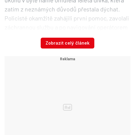
úkonů v bytě náhle omdlela 18letá dívka, která
zatím z neznámých důvodů přestala dýchat.
Policisté okamžitě zahájili první pomoc, zavolali
záchrannou službu a po navigování operátorem
prováděli masáž srdce.
Zobrazit celý článek
Policistům se podařilo mladé ženě obnovit
dýchání, ta však vzápětí opět upadla do
bezvědomí. Záchranáři ji následně ve
stabilizovaném stavu převezli do nemocnice.
Video se připravuje ...
Záchrana mladé ženy (18) v Hradci Králové
Zdroj: Policie ČR