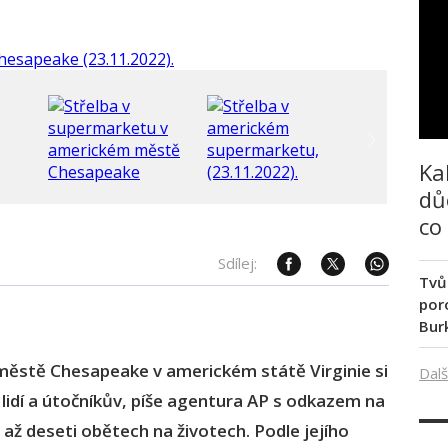
Ka
dů
co
Sdílej:
Tvů
poro
Bur
městě Chesapeake v americkém státě Virginie si
Dalš
i lidí a útočníkův, píše agentura AP s odkazem na
o až deseti obětech na životech. Podle jejího