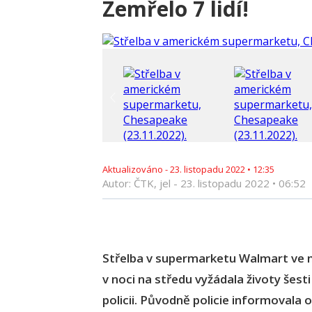
Zemřelo 7 lidí!
Aktualizováno -
23. listopadu 2022
•
12:35
Autor: ČTK, jel -
23. listopadu 2022
•
06:52
Střelba v supermarketu Walmart ve 
v noci na středu vyžádala životy šest
policii. Původně policie informovala 