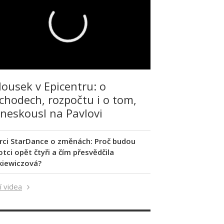
lousek v Epicentru: o
chodech, rozpočtu i o tom,
 neskousl na Pavlovi
rci StarDance o změnách: Proč budou
tci opět čtyři a čím přesvědčila
kiewiczová?
í videa