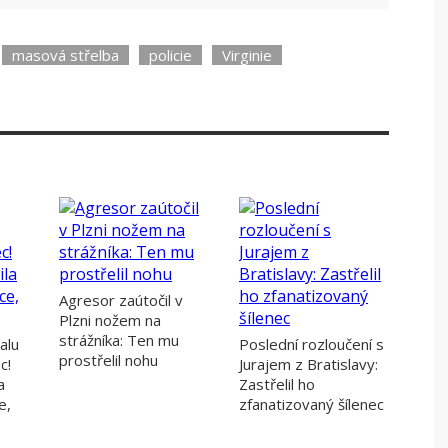
masová střelba
policie
Virginie
Agresor zaútočil v
Plzni nožem na
strážníka: Ten mu
alu
Poslední rozloučení s
prostřelil nohu
c!
Jurajem z Bratislavy:
a
Zastřelil ho
e,
zfanatizovaný šílenec