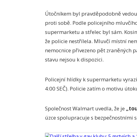
Útočníkem byl pravděpodobně vedoucí
proti sobě. Podle policejního mluvčíh
supermarketu a střelec byl sám. Kosins
že policie nestřílela. Mluvčí místní 
nemocnice přivezeno pět zraněných pac
stavu nejsou k dispozici.
Policejní hlídky k supermarketu vyrazi
4:00 SEČ). Policie zatím o motivu úto
Společnost Walmart uvedla, že je
„tou
úzce spolupracuje s bezpečnostními s