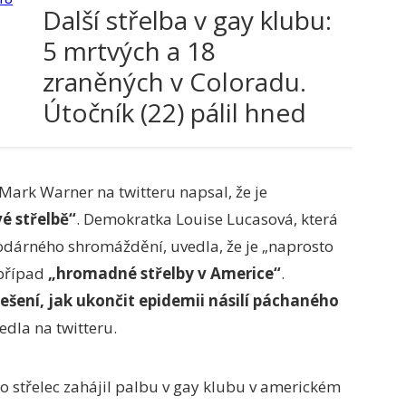
Další střelba v gay klubu:
5 mrtvých a 18
zraněných v Coloradu.
Útočník (22) pálil hned
po příchodu
 Mark Warner na twitteru napsal, že je
é střelbě“
. Demokratka Louise Lucasová, která
nodárného shromáždění, uvedla, že je „naprosto
 případ
„hromadné střelby v Americe“
.
ení, jak ukončit epidemii násilí páchaného
edla na twitteru.
co střelec zahájil palbu v gay klubu v americkém