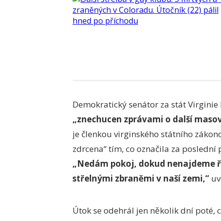
Demokratický senátor za stát Virginie
„znechucen zprávami o další masov
je členkou virginského státního záko
zdrcena“ tím, co označila za poslední
„Nedám pokoj, dokud nenajdeme řeš
střelnými zbraněmi v naší zemi,“
uv
Útok se odehrál jen několik dní poté, 