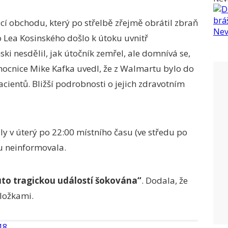
 obchodu, který po střelbě zřejmě obrátil zbraň
o Lea Kosinského došlo k útoku uvnitř
ki nesdělil, jak útočník zemřel, ale domnívá se,
nemocnice Mike Kafka uvedl, že z Walmartu bylo do
ientů. Bližší podrobnosti o jejich zdravotním
ly v úterý po 22:00 místního času (ve středu po
ku neinformovala.
to tragickou událostí šokována“
. Dodala, že
ložkami.