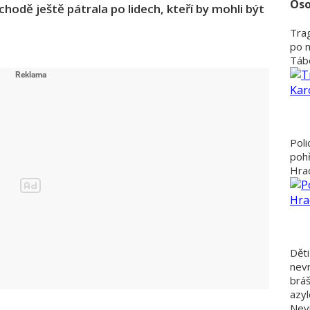
Oso
hodě ještě pátrala po lidech, kteří by mohli být
Trag
po 
Tábo
Poli
poh
Hra
Děti
nevr
bráš
azyl
Nevi