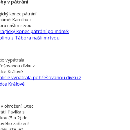
by v pátrání
ický konec pátrání
mámě: Karolínu z
ra našli mrtvou
cie vypátrala
řešovanou dívku z
dce Králové
 v ohrožení: Otec
átil Pavlíka s
kou (5 a 2) do
ového zařízení!
děli jste je?