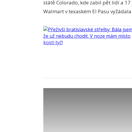
státě Colorado, kde zabil pět lidí a 17
Walmart v texaském El Pasu vyžádala