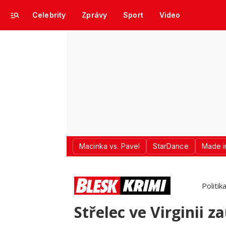
Celebrity
Zprávy
Sport
Video
Macinka vs. Pavel
StarDance
Made i
Politik
Střelec ve Virginii 