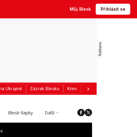
Můj Blesk
Přihlásit se
na Ukrajině
Zázrak Blesku
Krimi
Donald Trump
Sport
Blesk tlapky
Další