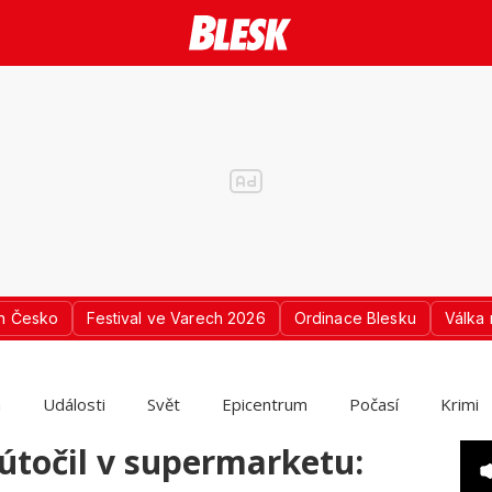
n Česko
Festival ve Varech 2026
Ordinace Blesku
Válka 
a
Události
Svět
Epicentrum
Počasí
Krimi
zaútočil v supermarketu: