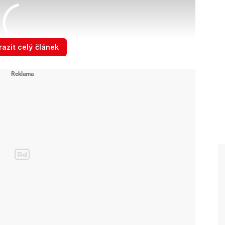
azit celý článek
 Lyžování podraží a Arichteva o poplachu v letadle