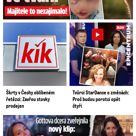
Škrty v Čechy oblíbeném
Tvůrci StarDance o změnách:
řetězci: Zavřou stovky
Proč budou porotci opět
prodejen
čtyři
Gottova dcera zveřejnila nový klip: Je jako Olivie Rodrigo!