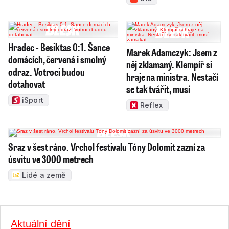
Hradec - Besiktas 0:1. Šance
Marek Adamczyk: Jsem z
domácích, červená i smolný
něj zklamaný. Klempíř si
odraz. Votroci budou
hraje na ministra. Nestačí
dotahovat
se tak tvářit, musí
zamakat
iSport
Reflex
Sraz v šest ráno. Vrchol festivalu Tóny Dolomit zazní za
úsvitu ve 3000 metrech
Lidé a země
Aktuální dění