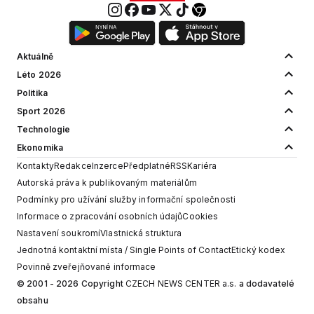
Aktuálně
Léto 2026
Politika
Sport 2026
Technologie
Ekonomika
Kontakty
Redakce
Inzerce
Předplatné
RSS
Kariéra
Autorská práva k publikovaným materiálům
Podmínky pro užívání služby informační společnosti
Informace o zpracování osobních údajů
Cookies
Nastavení soukromí
Vlastnická struktura
Jednotná kontaktní místa / Single Points of Contact
Etický kodex
Povinně zveřejňované informace
© 2001 - 2026 Copyright
CZECH NEWS CENTER a.s.
a dodavatelé
obsahu