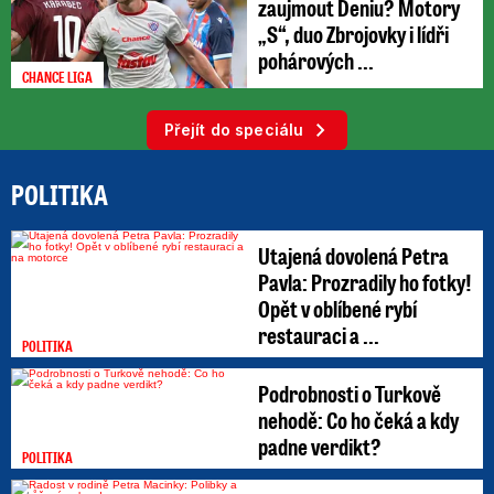
zaujmout Deniu? Motory
„S“, duo Zbrojovky i lídři
pohárových ...
CHANCE LIGA
Přejít do speciálu
POLITIKA
Utajená dovolená Petra
Pavla: Prozradily ho fotky!
Opět v oblíbené rybí
restauraci a ...
POLITIKA
Podrobnosti o Turkově
nehodě: Co ho čeká a kdy
padne verdikt?
POLITIKA