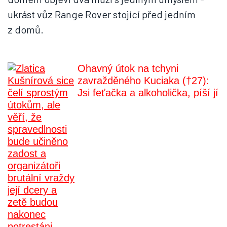
ukrást vůz Range Rover stojící před jedním
z domů.
Ohavný útok na tchyni
zavražděného Kuciaka (†27):
Jsi feťačka a alkoholička, píší jí