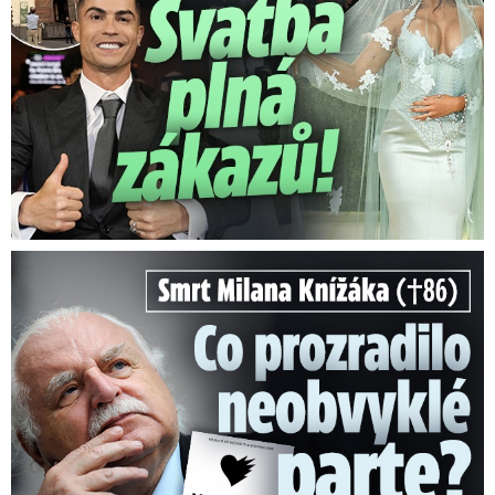
Smrt Milana Knížáka (†86): Co prozradilo neobvyklé parte?