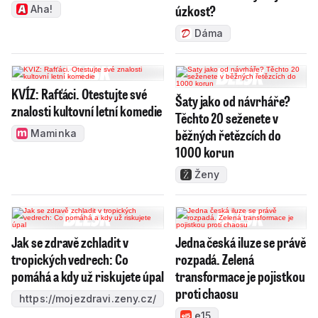
úzkost?
Aha!
Dáma
KVÍZ: Rafťáci. Otestujte své
Šaty jako od návrháře?
znalosti kultovní letní komedie
Těchto 20 seženete v
běžných řetězcích do
Maminka
1000 korun
Ženy
Jak se zdravě zchladit v
Jedna česká iluze se právě
tropických vedrech: Co
rozpadá. Zelená
pomáhá a kdy už riskujete úpal
transformace je pojistkou
proti chaosu
https://mojezdravi.zeny.cz/
e15