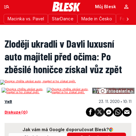
Můj Blesk
Macinka vs. Pavel
StarDance
Made in Česko
Festiva
Zloději ukradli v Davli luxusní
auto majiteli před očima: Po
zběsilé honičce získal vůz zpět
17
Fotogalerie >
VaB
23. 11. 2020 • 10:11
Diskuze (0)
Jak vám má Google doporučovat Blesk?