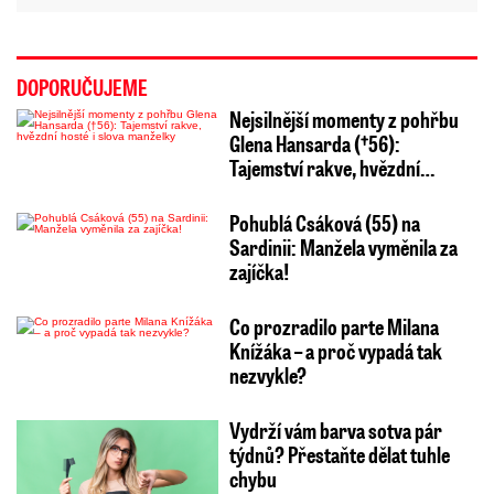
DOPORUČUJEME
Nejsilnější momenty z pohřbu
Glena Hansarda (†56):
Tajemství rakve, hvězdní…
Pohublá Csáková (55) na
Sardinii: Manžela vyměnila za
zajíčka!
Co prozradilo parte Milana
Knížáka – a proč vypadá tak
nezvykle?
Vydrží vám barva sotva pár
týdnů? Přestaňte dělat tuhle
chybu