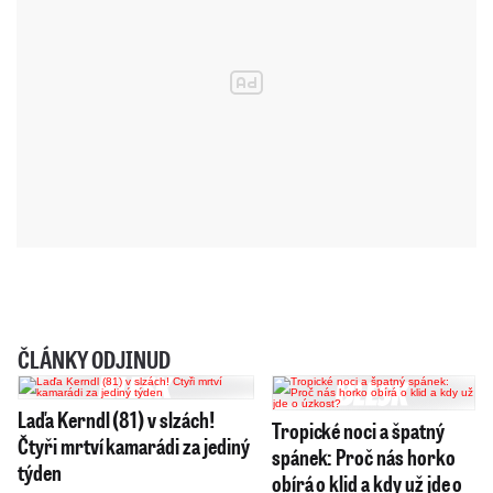
ČLÁNKY ODJINUD
Laďa Kerndl (81) v slzách!
Tropické noci a špatný
Čtyři mrtví kamarádi za jediný
spánek: Proč nás horko
týden
obírá o klid a kdy už jde o