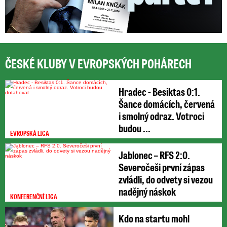
ČESKÉ KLUBY V EVROPSKÝCH POHÁRECH
Hradec - Besiktas 0:1.
Šance domácích, červená
i smolný odraz. Votroci
budou ...
EVROPSKÁ LIGA
Jablonec – RFS 2:0.
Severočeši první zápas
zvládli, do odvety si vezou
nadějný náskok
KONFERENČNÍ LIGA
Kdo na startu mohl