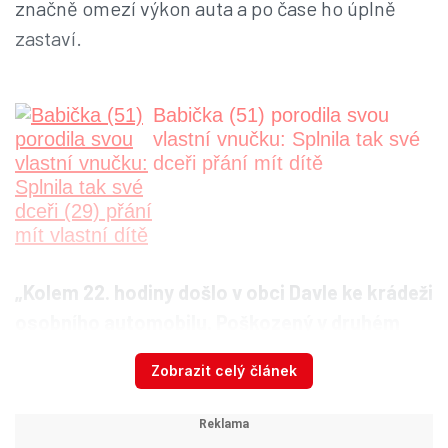
značně omezí výkon auta a po čase ho úplně
zastaví.
Babička (51) porodila svou
vlastní vnučku: Splnila tak své
dceři přání mít dítě
„Kolem 22. hodiny došlo v obci Davle ke krádeži
osobního automobilu. Poškozený v druhém
autě vůz několik set metrů pronásledoval. Po
Zobrazit celý článek
dopravní nehodě pachatelé ale utekli, po
příjezdu jsme započali pátrání, které bylo
bezúspěšné. Veškeré okolnosti jsou v šetření,“