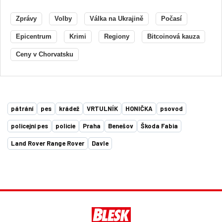
Zprávy
Volby
Válka na Ukrajině
Počasí
Epicentrum
Krimi
Regiony
Bitcoinová kauza
Ceny v Chorvatsku
pátrání
pes
krádež
VRTULNÍK
HONIČKA
psovod
policejní pes
policie
Praha
Benešov
Škoda Fabia
Land Rover Range Rover
Davle