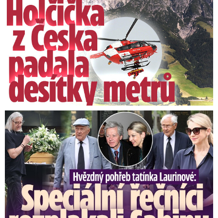
Vražda rodičů Miroslava (†44)
a Žanety (†48), které měl zabít
syn Lukáš: Děsivé ...
Speciální řečníci nad rakví Laurina: Rozbrečeli i dceru