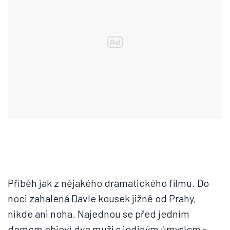
Příběh jak z nějakého dramatického filmu. Do
noci zahalená Davle kousek jižně od Prahy,
nikde ani noha. Najednou se před jedním
domem objeví dva muži s jediným úmyslem -