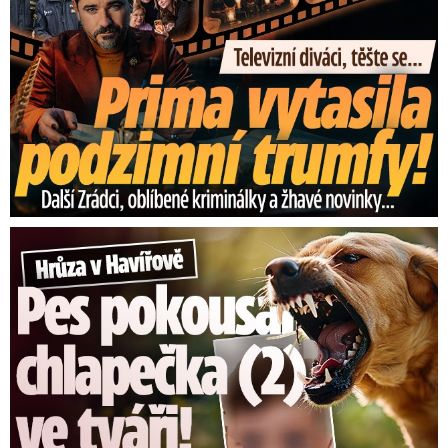
Hrůza v Havířově: Pes pokousal chlapečka (2) ve tváři!