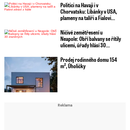
Politici na Havaji i v
Chorvatsku: Líbánky v USA,
plameny na talíři a Fialovi…
Ničivé zemětřesení u
Neapole: Obří balvany se řítily
ulicemi, úřady hlásí 30…
Prodej rodinného domu 154
m², Úholičky