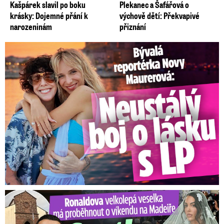
Kašpárek slavil po boku
Plekanec a Šafářová o
krásky: Dojemné přání k
výchově dětí: Překvapivé
narozeninám
přiznání
Bývalá reportérka Novy Maurerová: Neustálý boj o lásku s ...
Ronaldova velkolepá veselka na Madeiře: Svatba plná zákazů!