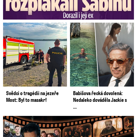
Svědci o tragédii na jezeře
Babišova řecká dovolená:
Most: Byl to masakr!
Nedaleko dováděla Jackie s
...
Prima vytasila podzimní trumfy! Další Zrádci a žhavé novinky