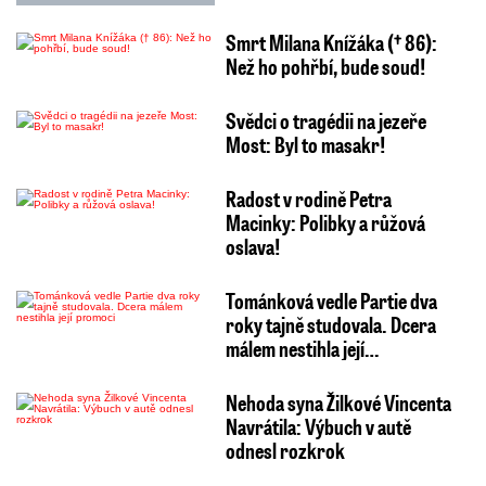
Smrt Milana Knížáka († 86):
Než ho pohřbí, bude soud!
Svědci o tragédii na jezeře
Most: Byl to masakr!
Radost v rodině Petra
Macinky: Polibky a růžová
oslava!
Tománková vedle Partie dva
roky tajně studovala. Dcera
málem nestihla její…
Nehoda syna Žilkové Vincenta
Navrátila: Výbuch v autě
odnesl rozkrok