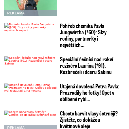
REKLAMA
Pohřeb chemika Pavla
Jungwirtha (†60): Slzy
rodiny, partnerky i
největších…
Speciální řečníci nad rakví
režiséra Laurina (†91):
Rozbrečeli i dceru Sabinu
Utajená dovolená Petra Pavla:
Prozradily ho fotky! Opět v
oblíbené rybí…
Chcete barvit vlasy šetrněji?
Zjistěte, co dokážou
květinové oleje
REKLAMA