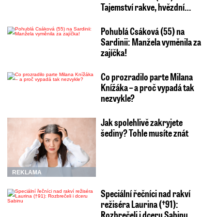
Tajemství rakve, hvězdní…
Pohublá Csáková (55) na
Sardinii: Manžela vyměnila za
zajíčka!
Co prozradilo parte Milana
Knížáka – a proč vypadá tak
nezvykle?
Jak spolehlivě zakryjete
šediny? Tohle musíte znát
REKLAMA
Speciální řečníci nad rakví
režiséra Laurina (†91):
Rozbrečeli i dceru Sabinu