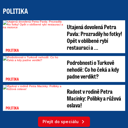
POLITIKA
Utajená dovolená Petra
Pavla: Prozradily ho fotky!
Opět v oblíbené rybí
restauraci a ...
POLITIKA
Podrobnosti o Turkově
nehodě: Co ho čeká a kdy
padne verdikt?
POLITIKA
Radost v rodině Petra
Macinky: Polibky a růžová
oslava!
POLITIKA
Přejít do speciálu