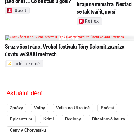
jako dnes... Co se stalo u gólu?
hraje na ministra. Nestačí
se tak tvářit, musí
iSport
zamakat
Reflex
Sraz v šest ráno. Vrchol festivalu Tóny Dolomit zazní za
úsvitu ve 3000 metrech
Lidé a země
Aktuální dění
Zprávy
Volby
Válka na Ukrajině
Počasí
Epicentrum
Krimi
Regiony
Bitcoinová kauza
Ceny v Chorvatsku