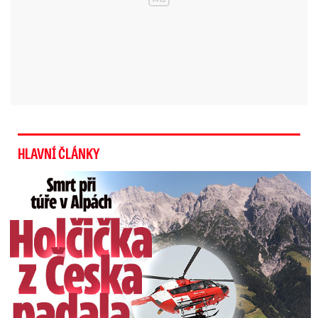
Zfetovaný muž měl ubodat psa
a pak pobíhat polonahý po
okolí v kožešině
HLAVNÍ ČLÁNKY
Smrt Češky v Alpách: Zemřela při túře s rodiči