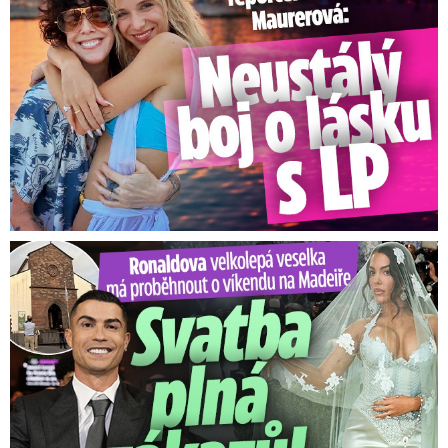
Ronaldova velkolepá veselka na Madeiře: Svatba plná zákazů!