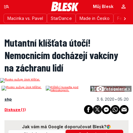
Můj Blesk
Macinka vs. Pavel
StarDance
Made in Česko
Festiva
Mutantní klíšťata útočí!
Nemocnicím docházejí vakcíny
na záchranu lidí
10
Fotogalerie >
shp
3. 6. 2020 • 05:20
Diskuze (1)
Jak vám má Google doporučovat Blesk?