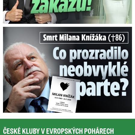
Smrt Milana Knížáka (†86): Co prozradilo neobvyklé parte?
ČESKÉ KLUBY V EVROPSKÝCH POHÁRECH