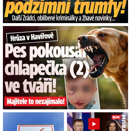
Hrůza v Havířově: Pes pokousal chlapečka (2) ve tváři!