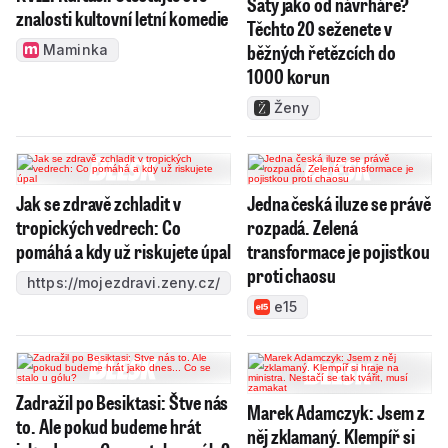
Šaty jako od návrháře?
znalosti kultovní letní komedie
Těchto 20 seženete v
běžných řetězcích do
Maminka
1000 korun
Ženy
Jak se zdravě zchladit v
Jedna česká iluze se právě
tropických vedrech: Co
rozpadá. Zelená
pomáhá a kdy už riskujete úpal
transformace je pojistkou
proti chaosu
https://mojezdravi.zeny.cz/
e15
Zadražil po Besiktasi: Štve nás
Marek Adamczyk: Jsem z
to. Ale pokud budeme hrát
něj zklamaný. Klempíř si