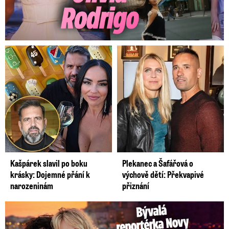
Kašpárek slavil po boku
Plekanec a Šafářová o
krásky: Dojemné přání k
výchově dětí: Překvapivé
narozeninám
přiznání
Bývalá reportérka Novy Maurerová: Neustálý boj o lásku s ...