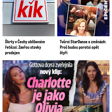
Škrty v Čechy oblíbeném
Tvůrci StarDance o změnách:
řetězci: Zavřou stovky
Proč budou porotci opět
prodejen
čtyři
Gottova dcera zveřejnila nový klip: Je jako Olivie Rodrigo!