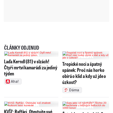
ČLÁNKY ODJINUD
Laďa Kerndl (81) v slzách!
Tropické noci a špatný
Čtyři mrtví kamarádi za jediný
spánek: Proč nás horko
týden
obírá o klid a kdy už jde o
úzkost?
Aha!
Dáma
KVÍZ: Rafťáci. Otestujte své