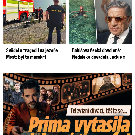
Svědci o tragédii na jezeře
Babišova řecká dovolená:
Most: Byl to masakr!
Nedaleko dováděla Jackie s
...
Prima vytasila podzimní trumfy! Další Zrádci a žhavé novinky