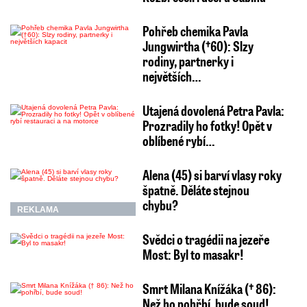
Pohřeb chemika Pavla
Jungwirtha (†60): Slzy
rodiny, partnerky i
největších…
Utajená dovolená Petra Pavla:
Prozradily ho fotky! Opět v
oblíbené rybí…
Alena (45) si barví vlasy roky
špatně. Děláte stejnou
chybu?
REKLAMA
Svědci o tragédii na jezeře
Most: Byl to masakr!
Smrt Milana Knížáka († 86):
Než ho pohřbí, bude soud!