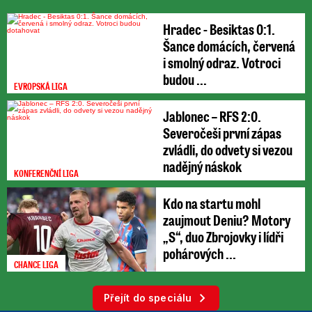
Hradec - Besiktas 0:1.
Šance domácích, červená
i smolný odraz. Votroci
budou ...
EVROPSKÁ LIGA
Jablonec – RFS 2:0.
Severočeši první zápas
zvládli, do odvety si vezou
nadějný náskok
KONFERENČNÍ LIGA
Kdo na startu mohl
zaujmout Deniu? Motory
„S“, duo Zbrojovky i lídři
pohárových ...
CHANCE LIGA
Přejít do speciálu