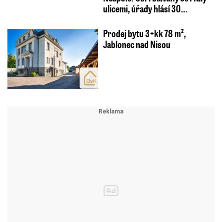
ulicemi, úřady hlásí 30…
Prodej bytu 3+kk 78 m²,
Jablonec nad Nisou