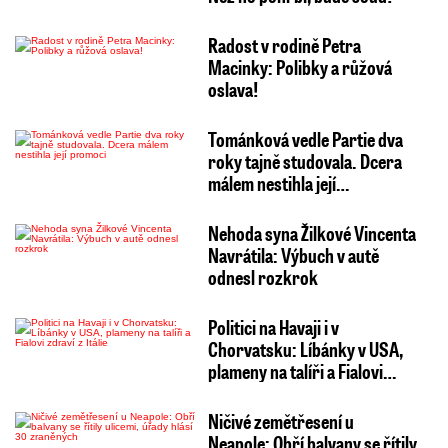
Radost v rodině Petra
Macinky: Polibky a růžová
oslava!
Tománková vedle Partie dva
roky tajně studovala. Dcera
málem nestihla její…
Nehoda syna Žilkové Vincenta
Navrátila: Výbuch v autě
odnesl rozkrok
Politici na Havaji i v
Chorvatsku: Líbánky v USA,
plameny na talíři a Fialovi…
Ničivé zemětřesení u
Neapole: Obří balvany se řítily