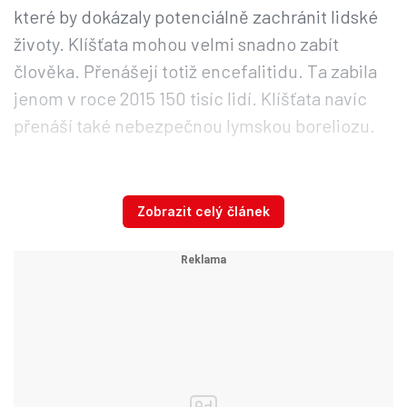
které by dokázaly potenciálně zachránit lidské
životy. Klíšťata mohou velmi snadno zabít
člověka. Přenášejí totiž encefalitidu. Ta zabila
jenom v roce 2015 150 tisíc lidí. Klíšťata navíc
přenáší také nebezpečnou lymskou boreliozu.
Nebezpečná situace v Rusku
Zobrazit celý článek
V krasnojarském regionu v centru Ruska za
poslední dobu lékaři evidují 8215 kousnutí
klíšťat. V 2125 případech šlo o děti. „
Mutantní
klíšťata útočí. Nejde o titulek
nedůvěryhodných novin, ale o fakt,
“ uvedla
státní televize Zvezda.