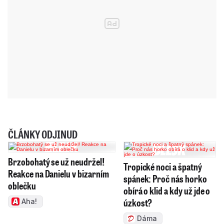
ČLÁNKY ODJINUD
Brzobohatý se už neudržel!
Tropické noci a špatný
Reakce na Danielu v bizarním
spánek: Proč nás horko
oblečku
obírá o klid a kdy už jde o
úzkost?
Aha!
Dáma