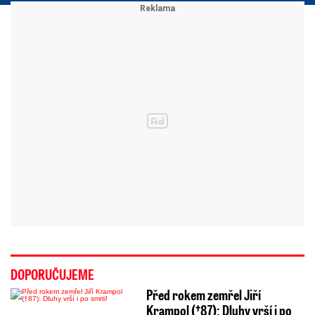
DOPORUČUJEME
Před rokem zemřel Jiří
Krampol (†87): Dluhy vrší i po