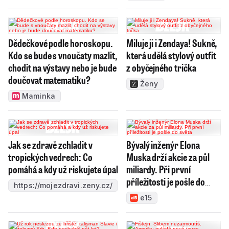
Dědečkové podle horoskopu.
Miluje ji i Zendaya! Sukně,
Kdo se bude s vnoučaty mazlit,
která udělá stylový outfit
chodit na výstavy nebo je bude
z obyčejného trička
doučovat matematiku?
Ženy
Maminka
Jak se zdravě zchladit v
Bývalý inženýr Elona
tropických vedrech: Co
Muska drží akcie za půl
pomáhá a kdy už riskujete úpal
miliardy. Při první
příležitosti je pošle do
https://mojezdravi.zeny.cz/
světa
e15