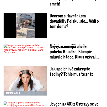
smrti!
Decroix s Havránkem
dováděli v Polsku, ale… Vědí o
tom doma?
Nejvýznamnější chvíle
pohřbu Knížáka: Klempíř
mluvil o hádce, Klaus vzýval…
Jak spolehlivě zakryjete
šediny? Tohle musíte znát
REKLAMA
Jevgenia (40) z Ostravy se ve