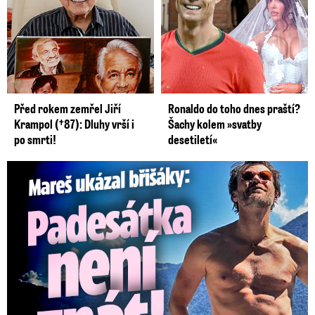
Před rokem zemřel Jiří
Ronaldo do toho dnes praští?
Krampol (†87): Dluhy vrší i
Šachy kolem »svatby
po smrti!
desetiletí«
Mareš v dokonalé formě ukázal břišáky: Padesátka není znát