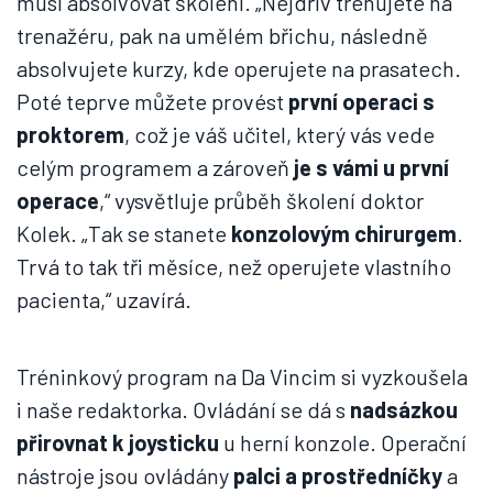
musí absolvovat školení. „Nejdřív trénujete na
trenažéru, pak na umělém břichu, následně
absolvujete kurzy, kde operujete na prasatech.
Poté teprve můžete provést
první operaci s
proktorem
, což je váš učitel, který vás vede
celým programem a zároveň
je s vámi u první
operace
,“ vysvětluje průběh školení doktor
Kolek. „Tak se stanete
konzolovým chirurgem
.
Trvá to tak tři měsíce, než operujete vlastního
pacienta,“ uzavírá.
Tréninkový program na Da Vincim si vyzkoušela
i naše redaktorka. Ovládání se dá s
nadsázkou
přirovnat k joysticku
u herní konzole. Operační
nástroje jsou ovládány
palci a prostředníčky
a