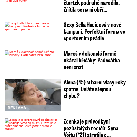
čtvrtek podruhé narodila:
Zřítila se na ni obří…
Sexy Bella Hadidová v nové
kampani: Perfektní forma ve
sportovním prádle
Mareš v dokonalé formě
ukázal břišáky: Padesátka
není znát
Alena (45) si barví vlasy roky
špatně. Děláte stejnou
chybu?
REKLAMA
Zdenka je průvodkyní
pozůstalých rodičů: Syna
Vojtu (†21) ztratila o…