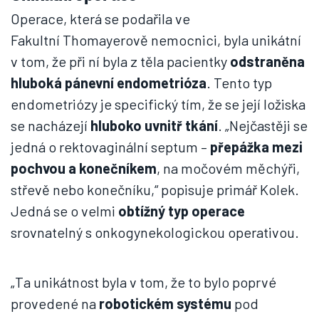
Operace, která se podařila ve
Fakultní Thomayerově nemocnici, byla unikátní
v tom, že při ní byla z těla pacientky
odstraněna
hluboká pánevní endometrióza
. Tento typ
endometriózy je specifický tím, že se její ložiska
se nacházejí
hluboko uvnitř tkání
. „Nejčastěji se
jedná o rektovaginální septum –
přepážka mezi
pochvou a konečníkem
, na močovém měchýři,
střevě nebo konečníku,“ popisuje primář Kolek.
Jedná se o velmi
obtížný typ operace
srovnatelný s onkogynekologickou operativou.
„Ta unikátnost byla v tom, že to bylo poprvé
provedené na
robotickém systému
pod