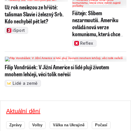
Už rok neslezou ze hřiště:
Fištejn: Slibem
talisman Slavie i železný Srb.
nezarmoutíš. Ameriku
Kdo nechyběl pět let?
ovládá nová verze
iSport
komunismu, která chce
měnit zajeté pořádky
Reflex
Filip Vondrášek: V Jižní Americe si lidé plují životem
mnohem lehčeji, věci tolik neřeší
Lidé a země
Aktuální dění
Zprávy
Volby
Válka na Ukrajině
Počasí