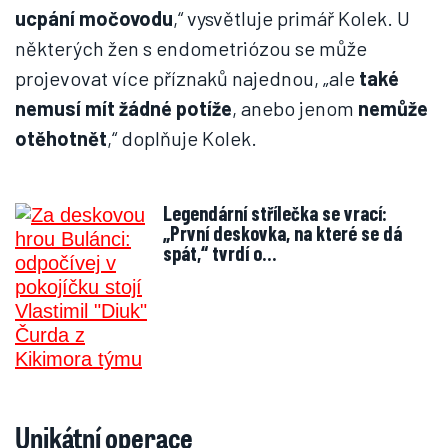
ucpání močovodu
,“ vysvětluje primář Kolek. U
některých žen s endometriózou se může
projevovat více příznaků najednou, „ale
také
nemusí mít žádné potíže
, anebo jenom
nemůže
otěhotnět
,“ doplňuje Kolek.
Legendární střílečka se vrací:
„První deskovka, na které se dá
spát,“ tvrdí o…
Unikátní operace