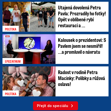
Utajená dovolená Petra
Pavla: Prozradily ho fotky!
Opět v oblíbené rybí
restauraci a ...
POLITIKA
Kalousek o prezidentovi: S
Pavlem jsem se nesmířil!
...a promluvil o návratu
EPICENTRUM
Radost v rodině Petra
Macinky: Polibky a růžová
oslava!
POLITIKA
Přejít do speciálu