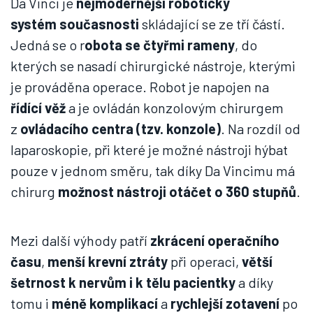
Da Vinci je
nejmodernější robotický
systém současnosti
skládající se ze tří částí.
Jedná se o r
obota se čtyřmi rameny
, do
kterých se nasadí chirurgické nástroje, kterými
je prováděna operace. Robot je napojen na
řídící věž
a je ovládán konzolovým chirurgem
z
ovládacího centra (tzv. konzole)
. Na rozdíl od
laparoskopie, při které je možné nástroji hýbat
pouze v jednom směru, tak díky Da Vincimu má
chirurg
možnost nástroji otáčet o 360 stupňů
.
Mezi další výhody patří
zkrácení operačního
času
,
menší krevní ztráty
při operaci,
větší
šetrnost k nervům i k tělu pacientky
a díky
tomu i
méně komplikací
a
rychlejší zotavení
po