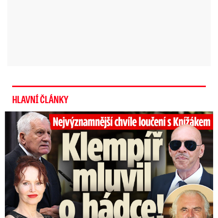
HLAVNÍ ČLÁNKY
Top momenty pohřbu Knížáka: Dojatý Klempíř, Pospíšil s Medou