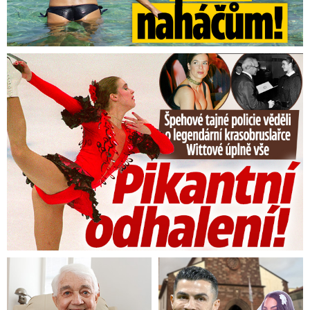
Tajná policie špehovala krasobruslařku Wittovou: Pikantní ...