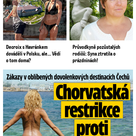
Decroix s Havránkem
Průvodkyně pozůstalých
dováděli v Polsku, ale… Vědí
rodičů: Syna ztratila o
o tom doma?
prázdninách!
Zákazy v dovolenkových rájích: Restrikce proti naháčům!