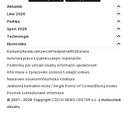
Aktuálně
Léto 2026
Politika
Sport 2026
Technologie
Ekonomika
Kontakty
Redakce
Inzerce
Předplatné
RSS
Kariéra
Autorská práva k publikovaným materiálům
Podmínky pro užívání služby informační společnosti
Informace o zpracování osobních údajů
Cookies
Nastavení soukromí
Vlastnická struktura
Jednotná kontaktní místa / Single Points of Contact
Etický kodex
Povinně zveřejňované informace
© 2001 - 2026 Copyright
CZECH NEWS CENTER a.s.
a dodavatelé
obsahu