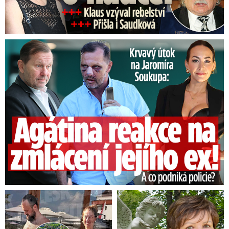
Útok na Jaromíra Soukupa: Reakce Agáty na zmlácení jejího ex