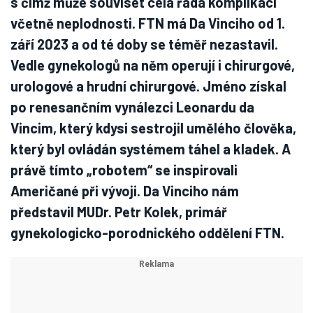
s čímž může souviset celá řada komplikací
včetně neplodnosti. FTN má Da Vinciho od 1.
září 2023 a od té doby se téměř nezastavil.
Vedle gynekologů na něm operují i chirurgové,
urologové a hrudní chirurgové. Jméno získal
po renesančním vynálezci Leonardu da
Vincim, který kdysi sestrojil umělého člověka,
který byl ovládán systémem táhel a kladek. A
právě tímto „robotem“ se inspirovali
Američané při vývoji. Da Vinciho nám
představil MUDr. Petr Kolek, primář
gynekologicko-porodnického oddělení FTN.