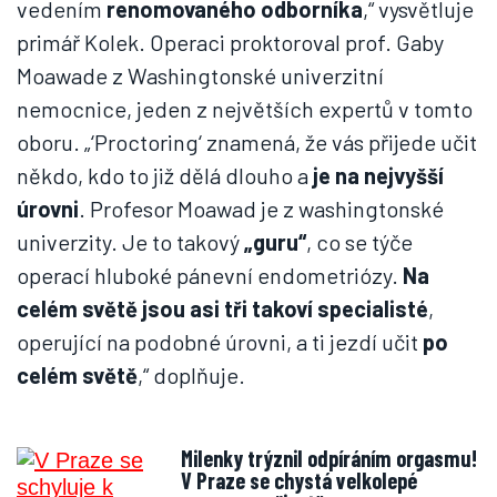
vedením
renomovaného odborníka
,“ vysvětluje
primář Kolek. Operaci proktoroval prof. Gaby
Moawade z Washingtonské univerzitní
nemocnice, jeden z největších expertů v tomto
oboru. „‘Proctoring‘ znamená, že vás přijede učit
někdo, kdo to již dělá dlouho a
je na nejvyšší
úrovni
. Profesor Moawad je z washingtonské
univerzity. Je to takový
„guru“
, co se týče
operací hluboké pánevní endometriózy.
Na
celém světě jsou asi tři takoví specialisté
,
operující na podobné úrovni, a ti jezdí učit
po
celém světě
,“ doplňuje.
Milenky trýznil odpíráním orgasmu!
V Praze se chystá velkolepé