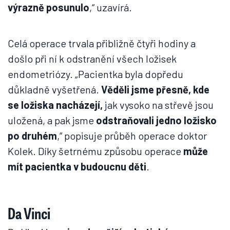
výrazně posunulo
,“ uzavírá.
Celá operace trvala přibližně čtyři hodiny a
došlo při ní k odstranění všech ložisek
endometriózy. „Pacientka byla dopředu
důkladně vyšetřená.
Věděli jsme přesně, kde
se ložiska nacházejí,
jak vysoko na střevě jsou
uložená, a pak jsme
odstraňovali jedno ložisko
po druhém
,“ popisuje průběh operace doktor
Kolek. Díky šetrnému způsobu operace
může
mít pacientka v budoucnu děti
.
Da Vinci