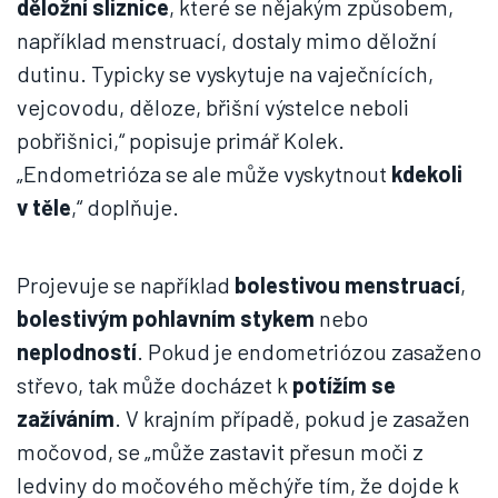
děložní sliznice
, které se nějakým způsobem,
například menstruací, dostaly mimo děložní
dutinu. Typicky se vyskytuje na vaječnících,
vejcovodu, děloze, břišní výstelce neboli
pobřišnici,“ popisuje primář Kolek.
„Endometrióza se ale může vyskytnout
kdekoli
v těle
,“ doplňuje.
Projevuje se například
bolestivou menstruací
,
bolestivým pohlavním stykem
nebo
neplodností
. Pokud je endometriózou zasaženo
střevo, tak může docházet k
potížím se
zažíváním
. V krajním případě, pokud je zasažen
močovod, se „může zastavit přesun moči z
ledviny do močového měchýře tím, že dojde k