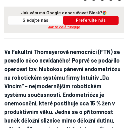
Jak vám má Google doporučovat Blesk?
Sledujte nás
Preferujte nás
Jak to celé funguje
Ve Fakultní Thomayerově nemocnici (FTN) se
povedlo něco nevídaného! Poprvé se podařilo
operovat tzv. hlubokou pánevní endometriózu
na robotickém systému firmy Intuitiv „Da
Vincim“ – nejmodernějším robotickém
systému současnosti. Endometrióza je
onemocnění, které postihuje cca 15 % žen v
produktivním věku. Jedná se o přítomnost
buněk děložní sliznice mimo děložní dutinu,