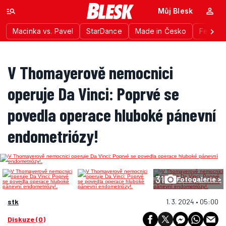
Můj Blesk
Macinka vs. Pavel
StarDance
Made in Česko
Festiva
V Thomayerově nemocnici
operuje Da Vinci: Poprvé se
povedla operace hluboké pánevní
endometriózy!
31
Fotogalerie >
stk
1. 3. 2024 • 05:00
Diskuze (0)