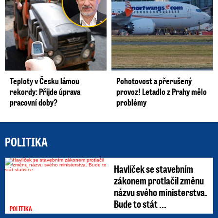
Teploty v Česku lámou
Pohotovost a přerušený
rekordy: Přijde úprava
provoz! Letadlo z Prahy mělo
pracovní doby?
problémy
POLITIKA
Havlíček se stavebním
zákonem protlačil změnu
názvu svého ministerstva.
Bude to stát ...
POLITIKA