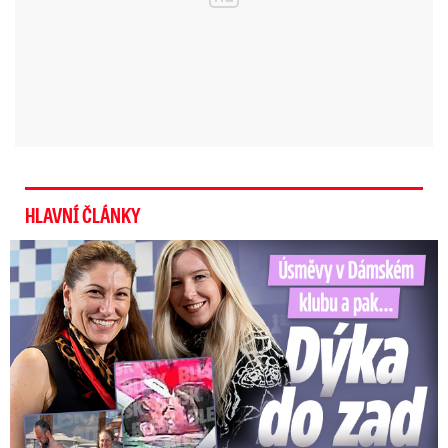
HLAVNÍ ČLÁNKY
Úsměvy v Dámském klubu a pak… Dýka do zad od Decroix!