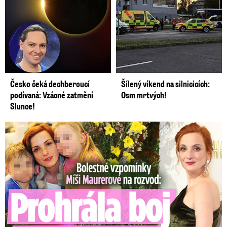
Česko čeká dechberoucí
Šílený víkend na silnicicích:
podívaná: Vzácné zatmění
Osm mrtvých!
Slunce!
Bolestné vzpomínky Míši Maurerové: Prohrála boj o dvojčata!