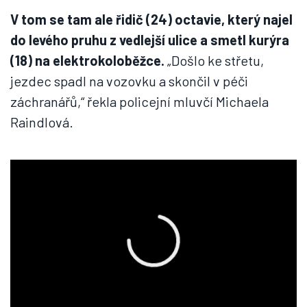
V tom se tam ale řidič (24) octavie, který najel
do levého pruhu z vedlejší ulice a smetl kurýra
(18) na elektrokoloběžce.
„Došlo ke střetu,
jezdec spadl na vozovku a skončil v péči
záchranářů,“ řekla policejní mluvčí Michaela
Raindlová.