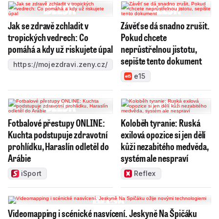
Jak se zdravě zchladit v
Závěť se dá snadno zrušit.
tropických vedrech: Co
Pokud chcete
pomáhá a kdy už riskujete úpal
neprůstřelnou jistotu,
sepište tento dokument
https://mojezdravi.zeny.cz/
e15
Fotbalové přestupy ONLINE:
Koloběh tyranie: Ruská
Kuchta podstupuje zdravotní
exilová opozice si jen dělí
prohlídku, Haraslín odletěl do
kůži nezabitého medvěda,
Arábie
systém ale nespraví
iSport
Reflex
Videomapping i scénické nasvícení. Jeskyně Na Špičáku