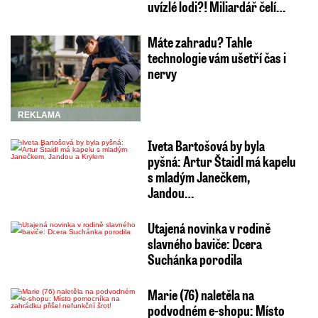
uvízlé lodi?! Miliardář čelí…
Máte zahradu? Tahle
technologie vám ušetří čas i
nervy
REKLAMA
Iveta Bartošová by byla
pyšná: Artur Štaidl má kapelu
s mladým Janečkem,
Jandou…
Utajená novinka v rodině
slavného baviče: Dcera
Suchánka porodila
Marie (76) naletěla na
podvodném e-shopu: Místo