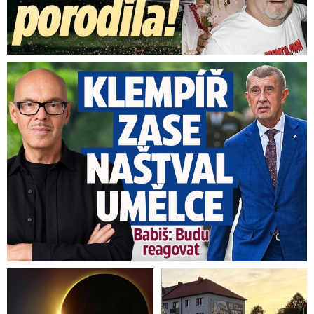
Umělci tepou Klempíře: „Zcela nepřijatelné.“