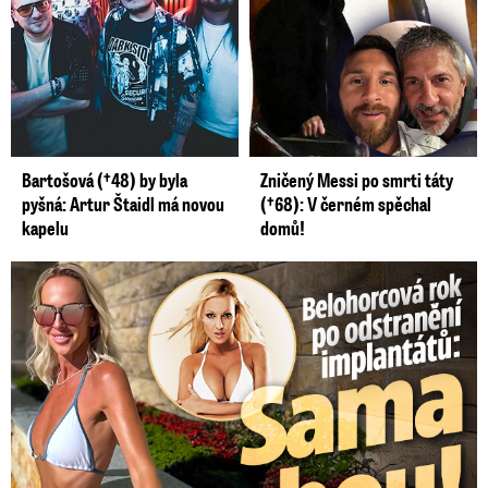
Bartošová (†48) by byla
Zničený Messi po smrti táty
pyšná: Artur Štaidl má novou
(†68): V černém spěchal
kapelu
domů!
Belohorcová rok po odstranění implantátů: Konečně sama sebou