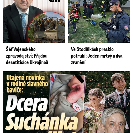
Šéf Vojenského
Ve Stodůlkách prasklo
zpravodajství: Přijdou
potrubí: Jeden mrtvý a dva
desetitisíce Ukrajinců
zranění
Utajená novinka v rodině baviče: Dcera Suchánka porodila