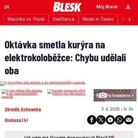
Můj Blesk
Macinka vs. Pavel
StarDance
Made in Česko
Ordinac
Oktávka smetla kurýra na
elektrokoloběžce: Chybu udělali
oba
8
Fotogalerie >
Zbyněk Schnapka
3. 6. 2026 • 14:34
Diskuze (4)
Jak vám má Google doporučovat Blesk?