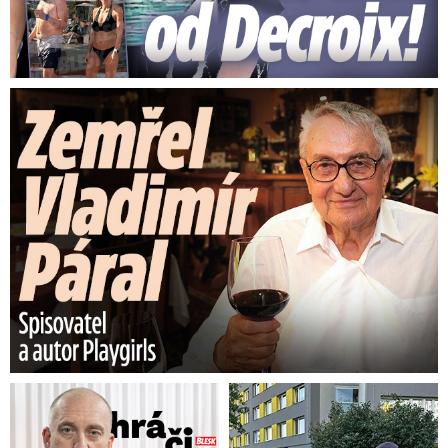
Zemřel Vladimír Páral (†94): Autor lechtivých Playgirls