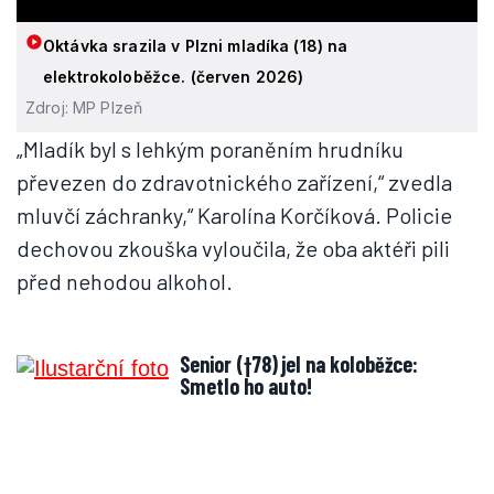
Oktávka srazila v Plzni mladíka (18) na
elektrokoloběžce. (červen 2026)
Zdroj: MP Plzeň
„Mladík byl s lehkým poraněním hrudníku
převezen do zdravotnického zařízení,“ zvedla
mluvčí záchranky,“ Karolína Korčíková. Policie
dechovou zkouška vyloučila, že oba aktéři pili
před nehodou alkohol.
Senior (†78) jel na koloběžce:
Smetlo ho auto!