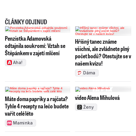
ČLÁNKY ODJINUD
Penzistka Adamovská
Hříšný tanec známe
odtajnila soukromí: Vztah se
všichni, ale zvládnete plný
Štěpánkem v zajetí mlčení
počet bodů? Otestujte se v
našem kvízu!
Aha!
Dáma
video Alena Mihulová
Máte doma papriky a rajčata?
Tyhle 4 recepty na lečo budete
Ženy
vařit celé léto
Maminka