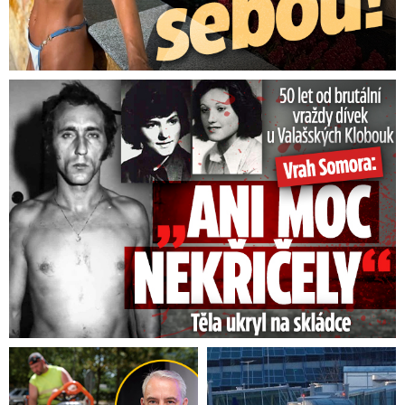
50 let od běsnění Somory: Těla dívek vrah ukryl na skládce