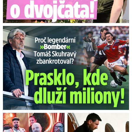
Proč Skuhravý zbankrotoval? Prasklo, kde dluží miliony!