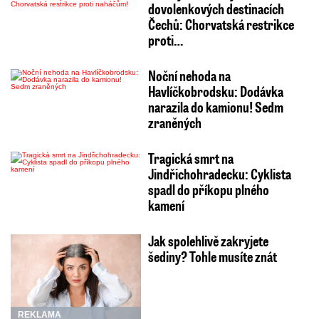
dovolenkových destinacích
Čechů: Chorvatská restrikce
proti…
Noční nehoda na
Havlíčkobrodsku: Dodávka
narazila do kamionu! Sedm
zraněných
Tragická smrt na
Jindřichohradecku: Cyklista
spadl do příkopu plného
kamení
Jak spolehlivě zakryjete
šediny? Tohle musíte znát
REKLAMA