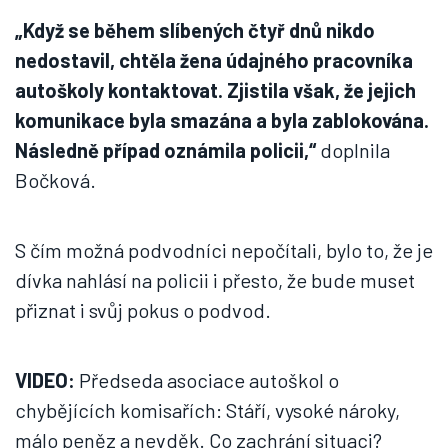
„Když se během slíbených čtyř dnů nikdo
nedostavil, chtěla žena údajného pracovníka
autoškoly kontaktovat. Zjistila však, že jejich
komunikace byla smazána a byla zablokována.
Následně případ oznámila policii,“
doplnila
Bočková.
S čím možná podvodníci nepočítali, bylo to, že je
dívka nahlásí na policii i přesto, že bude muset
přiznat i svůj pokus o podvod.
VIDEO:
Předseda asociace autoškol o
chybějících komisařích: Stáří, vysoké nároky,
málo peněz a nevděk. Co zachrání situaci?