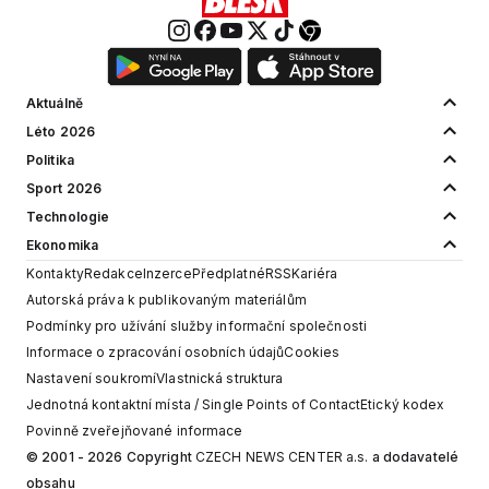
Aktuálně
Léto 2026
Politika
Sport 2026
Technologie
Ekonomika
Kontakty
Redakce
Inzerce
Předplatné
RSS
Kariéra
Autorská práva k publikovaným materiálům
Podmínky pro užívání služby informační společnosti
Informace o zpracování osobních údajů
Cookies
Nastavení soukromí
Vlastnická struktura
Jednotná kontaktní místa / Single Points of Contact
Etický kodex
Povinně zveřejňované informace
© 2001 - 2026 Copyright
CZECH NEWS CENTER a.s.
a dodavatelé
obsahu