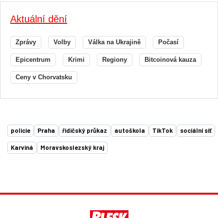
Aktuální dění
Zprávy
Volby
Válka na Ukrajině
Počasí
Epicentrum
Krimi
Regiony
Bitcoinová kauza
Ceny v Chorvatsku
policie
Praha
řidičský průkaz
autoškola
TikTok
sociální síť
Karviná
Moravskoslezský kraj