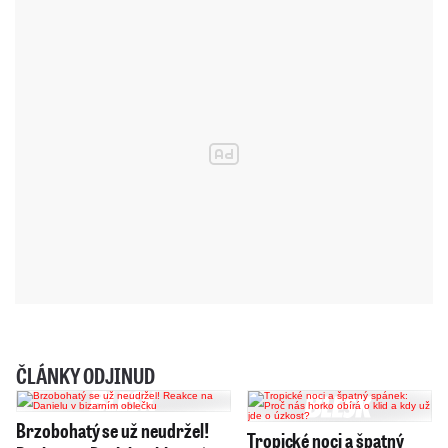
ČLÁNKY ODJINUD
Brzobohatý se už neudržel!
Tropické noci a špatný