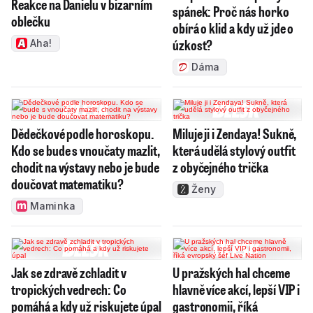
Reakce na Danielu v bizarním
spánek: Proč nás horko
oblečku
obírá o klid a kdy už jde o
úzkost?
Aha!
Dáma
Dědečkové podle horoskopu.
Miluje ji i Zendaya! Sukně,
Kdo se bude s vnoučaty mazlit,
která udělá stylový outfit
chodit na výstavy nebo je bude
z obyčejného trička
doučovat matematiku?
Ženy
Maminka
Jak se zdravě zchladit v
U pražských hal chceme
tropických vedrech: Co
hlavně více akcí, lepší VIP i
pomáhá a kdy už riskujete úpal
gastronomii, říká