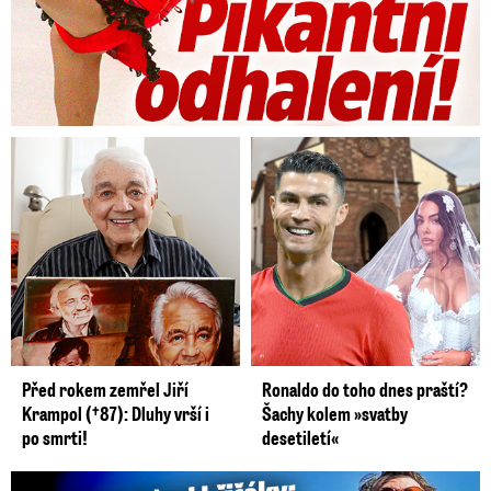
Před rokem zemřel Jiří
Ronaldo do toho dnes praští?
Krampol (†87): Dluhy vrší i
Šachy kolem »svatby
po smrti!
desetiletí«