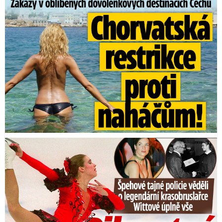
Zákazy v dovolenkových rájích: Restrikce proti naháčům!
Tajná policie špehovala krasobruslařku Wittovou: Pikantní ...