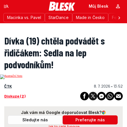
Můj Blesk
Macinka vs. Pavel
StarDance
Made in Česko
Festiva
Dívka (19) chtěla podvádět s
řidičákem: Sedla na lep
podvodníkům!
ČTK
8. 7. 2026 • 13:52
Diskuze (2)
Jak vám má Google doporučovat Blesk?
Sledujte nás
Preferujte nás
Jak to celé funguje