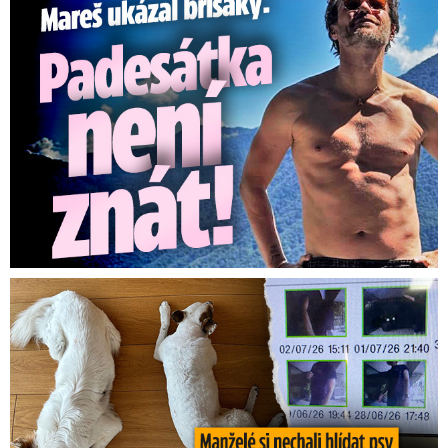
Mareš v dokonalé formě ukázal břišáky: Padesátka není znát
Za hlídání psů zaplatili 20 tisíc, doma našli cizí ženy!