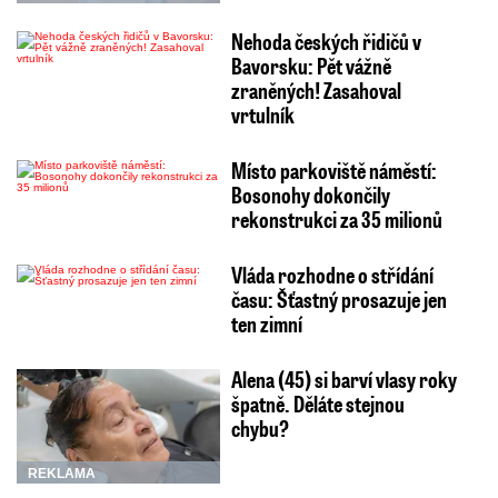
Nehoda českých řidičů v
Bavorsku: Pět vážně
zraněných! Zasahoval
vrtulník
Místo parkoviště náměstí:
Bosonohy dokončily
rekonstrukci za 35 milionů
Vláda rozhodne o střídání
času: Šťastný prosazuje jen
ten zimní
Alena (45) si barví vlasy roky
špatně. Děláte stejnou
chybu?
REKLAMA