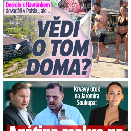
Decroix s Havránkem dováděli v Polsku, ale… Vědí o tom doma?
Útok na Jaromíra Soukupa: Reakce Agáty na zmlácení jejího ex