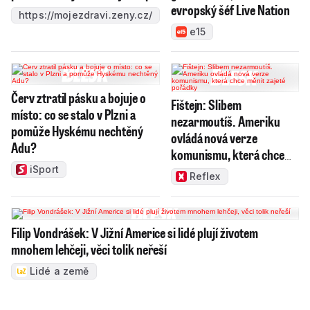
evropský šéf Live Nation
https://mojezdravi.zeny.cz/
e15
Červ ztratil pásku a bojuje o
Fištejn: Slibem
místo: co se stalo v Plzni a
nezarmoutíš. Ameriku
pomůže Hyskému nechtěný
ovládá nová verze
Adu?
komunismu, která chce
měnit zajeté pořádky
iSport
Reflex
Filip Vondrášek: V Jižní Americe si lidé plují životem
mnohem lehčeji, věci tolik neřeší
Lidé a země