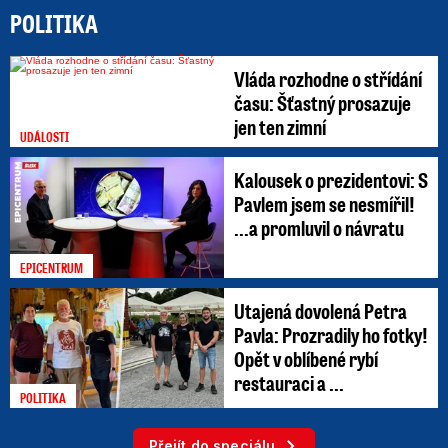
POLITIKA
Vláda rozhodne o střídání
času: Šťastný prosazuje
jen ten zimní
UDÁLOSTI
Kalousek o prezidentovi: S
Pavlem jsem se nesmířil!
...a promluvil o návratu
EPICENTRUM
Utajená dovolená Petra
Pavla: Prozradily ho fotky!
Opět v oblíbené rybí
restauraci a ...
POLITIKA
Přejít do speciálu