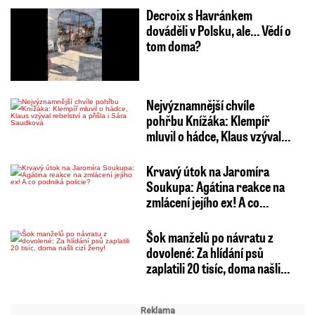
Decroix s Havránkem
dováděli v Polsku, ale… Vědí o
tom doma?
Nejvýznamnější chvíle
pohřbu Knížáka: Klempíř
mluvil o hádce, Klaus vzýval…
Krvavý útok na Jaromíra
Soukupa: Agátina reakce na
zmlácení jejího ex! A co…
Šok manželů po návratu z
dovolené: Za hlídání psů
zaplatili 20 tisíc, doma našli…