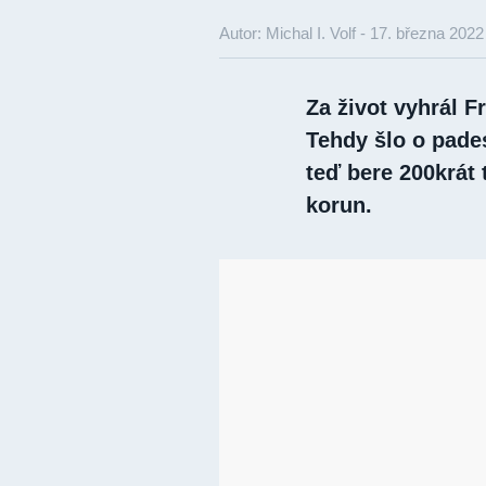
Autor: Michal I. Volf -
17. března 2022
Za život vyhrál F
Tehdy šlo o pad
teď bere 200krát 
korun.