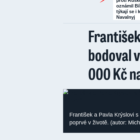
proti Rusk
oznámil Bí
týkají se i
Navalnyj
František
bodoval 
000 Kč na
František a Pavla Krýslovi 
poprvé v životě. (autor: Micha