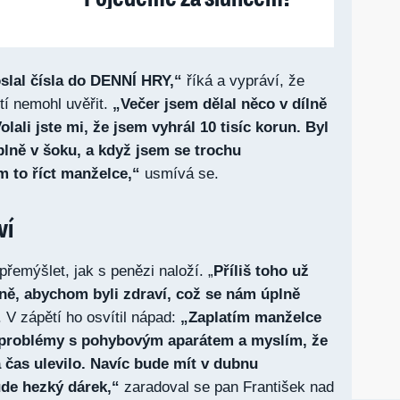
lal čísla do DENNÍ HRY,“
říká a vypráví, že
tí nemohl uvěřit.
„Večer jsem dělal něco v dílně
olali jste mi, že jsem vyhrál 10 tisíc korun. Byl
úplně v šoku, a když jsem se trochu
m to říct manželce,“
usmívá se.
ví
řemýšlet, jak s penězi naloží. „
Příliš toho už
ně, abychom byli zdraví, což se nám úplně
 V zápětí ho osvítil nápad:
„Zaplatím manželce
á problémy s pohybovým aparátem a myslím, že
a čas ulevilo. Navíc bude mít v dubnu
ude hezký dárek,“
zaradoval se pan František nad