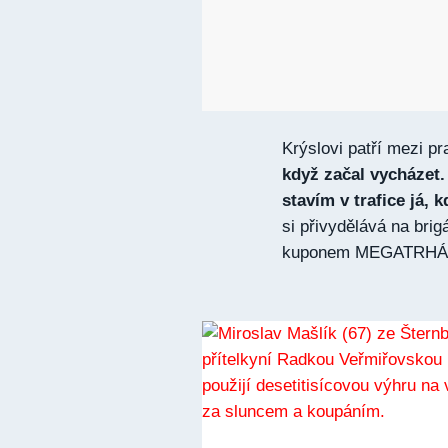
Krýslovi patří mezi pr
když začal vycházet.
stavím v trafice já, 
si přivydělává na brig
kuponem MEGATRHÁKU,