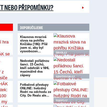
ĚT NEBO PŘIPOMÍNKU?
DOPORUČUJEME
Klausova mrazivá
slova na pohřbu
Knížáka (†86): Přál
jsem si, aby byl
vysvobozen…
blesk.cz
Nedostali pořádnou
šanci. 15 Čechů,
kteří odehráli v NHL
maximálně dva
zápasy
sportrevue.cz
Fotbalové přestupy
ONLINE: hvězdný
Rodri na odchodu ze
City. Do Realu ale…
isport.cz