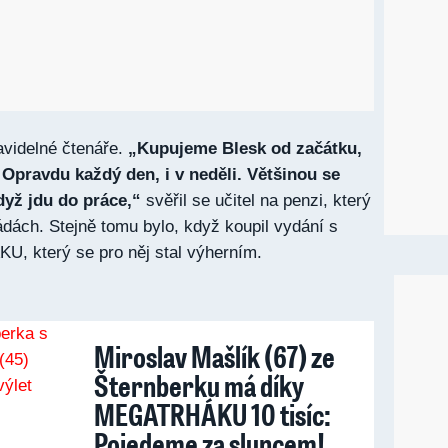
avidelné čtenáře.
„Kupujeme Blesk od začátku,
 Opravdu každý den, i v neděli. Většinou se
když jdu do práce,“
svěřil se učitel na penzi, který
ádách. Stejně tomu bylo, když koupil vydání s
 který se pro něj stal výherním.
Miroslav Mašlík (67) ze
Šternberku má díky
MEGATRHÁKU 10 tisíc:
Pojedeme za sluncem!