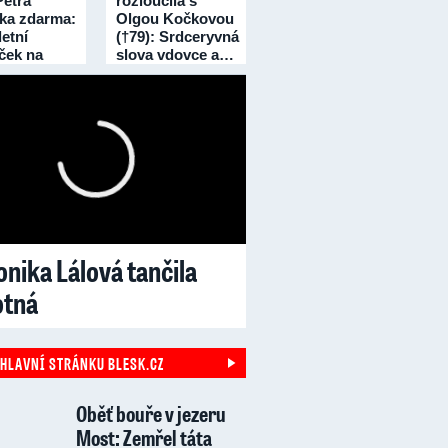
Petra
rozloučila s
čka zdarma:
Olgou Kočkovou
etní
(†79): Srdceryvná
íček na
slova vdovce a…
dní!
nika Lálová tančila
otná
 HLAVNÍ STRÁNKU BLESK.CZ
Oběť bouře v jezeru
Most: Zemřel táta