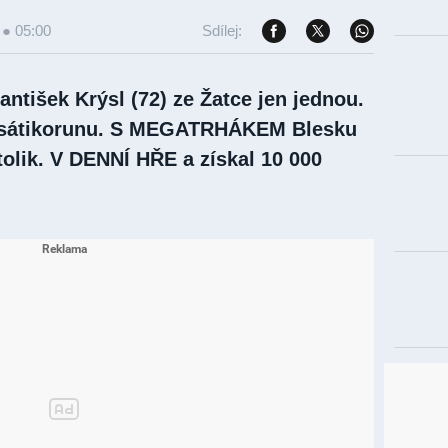
 ● 05:00
Sdílej:
rantišek Krýsl (72) ze Žatce jen jednou.
esátikorunu. S MEGATRHÁKEM Blesku
tolik. V DENNÍ HŘE a získal 10 000