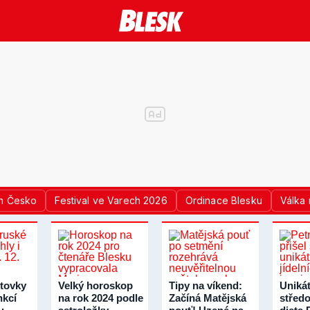
n Česko
Festival ve Varech 2026
Ordinace Blesku
Válka 
tovky
Velký horoskop
Tipy na víkend:
Unikát
nkcí
na rok 2024 podle
Začíná Matějská
střed