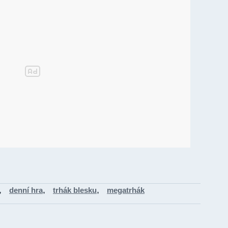
,
,
,
denní hra
trhák blesku
megatrhák