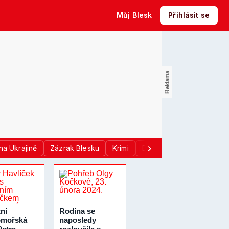
Můj Blesk
Přihlásit se
na Ukrajině
Zázrak Blesku
Krimi
Donald Trump
Sport
ní
Rodina se
omořská
naposledy