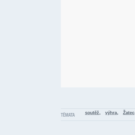
,
,
soutěž
výhra
Žatec
TÉMATA