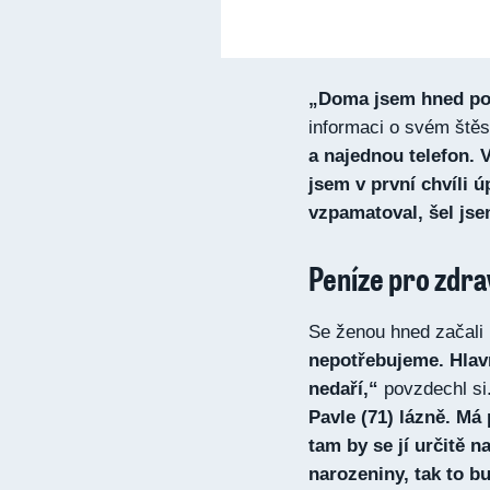
„Doma jsem hned pos
informaci o svém štěs
a najednou telefon. V
jsem v první chvíli 
vzpamatoval, šel jse
Peníze pro zdra
Se ženou hned začali p
nepotřebujeme. Hlav
nedaří,“
povzdechl si.
Pavle (71) lázně. M
tam by se jí určitě n
narozeniny, tak to b