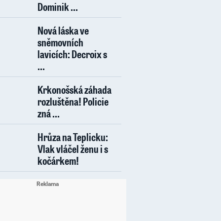
Dominik ...
Nová láska ve
sněmovních
lavicích: Decroix s
...
Krkonošská záhada
rozluštěna! Policie
zná ...
Hrůza na Teplicku:
Vlak vláčel ženu i s
kočárkem!