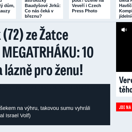
u
astroložky
pouť! Uzené na
dieta 
lý dům,
Baudyšové Jirků:
Veveří i Czech
Havlí
 kauzy
Co nás čeká v
Press Photo
Kompl
březnu?
jídeln
třicet 
 (72) ze Žatce
v MEGATRHÁKU: 10
 lázně pro ženu!
Vero
těh
JDI NA
s šekem na výhru, takovou sumu vyhráli
l Israel Volf)