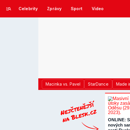
Celebrity
Zprávy
Sport
Video
Macinka vs. Pavel
StarDance
Made i
ONLINE: S
nových sa