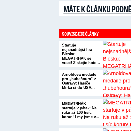
MÁTE K ČLÁNKU PODN
SOUVISEJÍCÍ ČLÁNKY
Startuje
nejsnadnější hra
Blesku:
MEGATRHÁK se
vrací! Získejte hoto...
Arnoldova medaile
pro „hubeňoura“ z
Ostravy: Hasiče
Mirka si do USA...
MEGATRHÁK
startuje v pátek: Na
ruku až 100 tisíc
korun! I my jsme v...