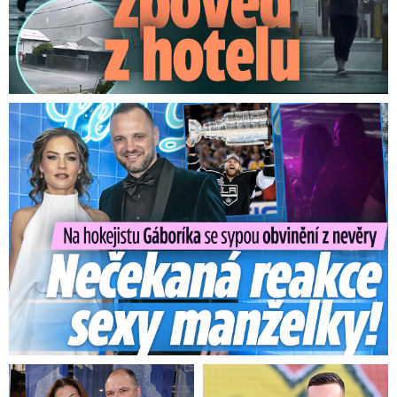
Na Gáboríka se sypou obvinění z nevěry: Reakce manželky!