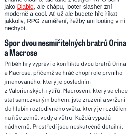
jako
Diablo
, ale chápu, looter slasher zní
moderně a cool. Ať už ale budete hře říkat
jakkoliv, RPG zaměření, řežby ani looting v ní
nechybí.
Spor dvou nesmiřitelných bratrů Orina
a Macrose
Příběh hry vypráví o konfliktu dvou bratrů Orina
a Macrose, přičemž se hráč chopí role prvního
jmenovaného, který je posledním
z Valorienských rytířů. Macrosem, který se chce
stát samozvaným bohem, jste zrazeni a svrženi
do hlubin roztodivného světa, který je rozdělen
na říše země, vody a větru. Každá vypadá
nádherně. Prostředí jsou neskutečně detailní.