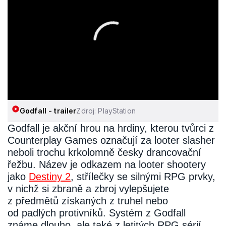
Godfall - trailer
Zdroj: PlayStation
Godfall je akční hrou na hrdiny, kterou tvůrci z
Counterplay Games označují za looter slasher
neboli trochu krkolomně česky drancovační
řežbu. Název je odkazem na looter shootery
jako
Destiny 2
, střílečky se silnými RPG prvky,
v nichž si zbraně a zbroj vylepšujete
z předmětů získaných z truhel nebo
od padlých protivníků. Systém z Godfall
známe dlouho, ale také z letitých RPG sérií