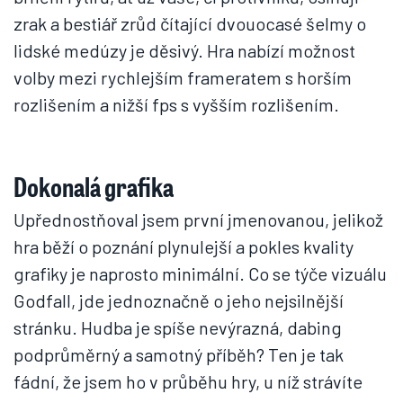
zrak a bestiář zrůd čítající dvouocasé šelmy o
lidské medúzy je děsivý. Hra nabízí možnost
volby mezi rychlejším frameratem s horším
rozlišením a nižší fps s vyšším rozlišením.
Dokonalá grafika
Upřednostňoval jsem první jmenovanou, jelikož
hra běží o poznání plynulejší a pokles kvality
grafiky je naprosto minimální. Co se týče vizuálu
Godfall, jde jednoznačně o jeho nejsilnější
stránku. Hudba je spíše nevýrazná, dabing
podprůměrný a samotný příběh? Ten je tak
fádní, že jsem ho v průběhu hry, u níž strávíte