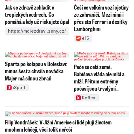
Jak se zdravě zchladit v
Češi ve velkém vozí ojetiny
tropických vedrech: Co
ze zahraničí. Mezi nimi i
pomáhá a kdy už riskujete úpal
přes sto Ferrari a desítky
Lamborghini
https://mojezdravi.zeny.cz/
e15
Sparta po kolapsu v Boleslavi:
Peče se celá země,
minus šest a chvála nováčka.
Babišova vláda ale mlčí a
Majer má silnou zbraň
mlží. Přitom extrémy
počasí jsou trvalými
iSport
problémy Česka
Reflex
Filip Vondrášek: V Jižní Americe si lidé plují životem
mnohem lehčeji, věci tolik neřeší