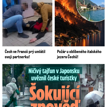
Čech ve Francii prý umlátil
Požár u oblíbeného italského
svoji partnerku!
jezera Čechů!
Ničivý tajfun uvěznil české turistky: Šokující zpověď