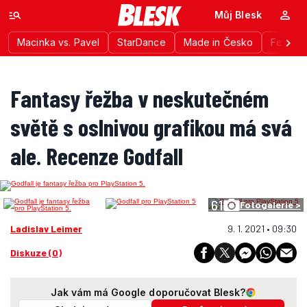
Můj Blesk
Macinka vs. Pavel
StarDance
Made in Česko
Festiva
Fantasy řežba v neskutečném
světě s oslnivou grafikou má svá
ale. Recenze Godfall
61
Fotogalerie >
Ladislav Leimer
9. 1. 2021 • 09:30
Diskuze (0)
Jak vám má Google doporučovat Blesk?