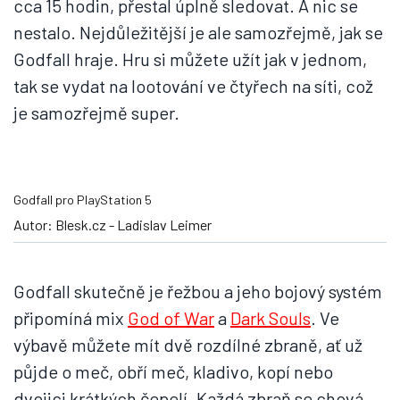
cca 15 hodin, přestal úplně sledovat. A nic se
nestalo. Nejdůležitější je ale samozřejmě, jak se
Godfall hraje. Hru si můžete užít jak v jednom,
tak se vydat na lootování ve čtyřech na síti, což
je samozřejmě super.
Godfall pro PlayStation 5
Autor: Blesk.cz - Ladislav Leimer
Godfall skutečně je řežbou a jeho bojový systém
připomíná mix
God of War
a
Dark Souls
. Ve
výbavě můžete mít dvě rozdílné zbraně, ať už
půjde o meč, obří meč, kladivo, kopí nebo
dvojici krátkých čepelí. Každá zbraň se chová