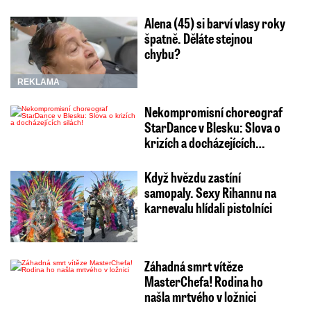
Alena (45) si barví vlasy roky
špatně. Děláte stejnou
chybu?
REKLAMA
Nekompromisní choreograf
StarDance v Blesku: Slova o
krizích a docházejících…
Když hvězdu zastíní
samopaly. Sexy Rihannu na
karnevalu hlídali pistolníci
Záhadná smrt vítěze
MasterChefa! Rodina ho
našla mrtvého v ložnici