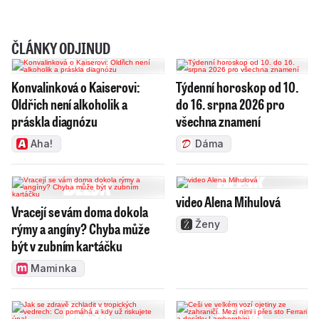
ČLÁNKY ODJINUD
Konvalinková o Kaiserovi:
Týdenní horoskop od 10.
Oldřich není alkoholik a
do 16. srpna 2026 pro
práskla diagnózu
všechna znamení
Aha!
Dáma
video Alena Mihulová
Vracejí se vám doma dokola
Ženy
rýmy a angíny? Chyba může
být v zubním kartáčku
Maminka