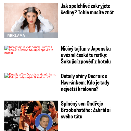
Jak spolehlivě zakryjete
šediny? Tohle musíte znát
REKLAMA
Ničivý tajfun v Japonsku
uvěznil české turistky:
Šokující zpověď z hotelu
Detaily aféry Decroix s
Havránkem: Kdo je tady
největší královna?
Splněný sen Ondřeje
Brzobohatého: Zahrál si
svého tátu