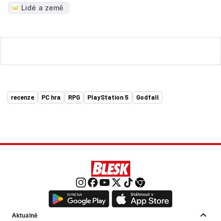
Lidé a země
recenze
PC hra
RPG
PlayStation 5
Godfall
Aktuálně