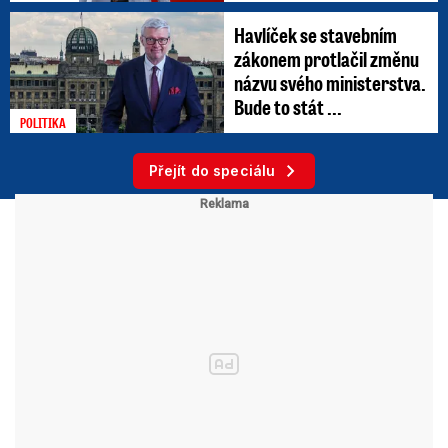
Havlíček se stavebním
zákonem protlačil změnu
názvu svého ministerstva.
Bude to stát ...
POLITIKA
Přejít do speciálu