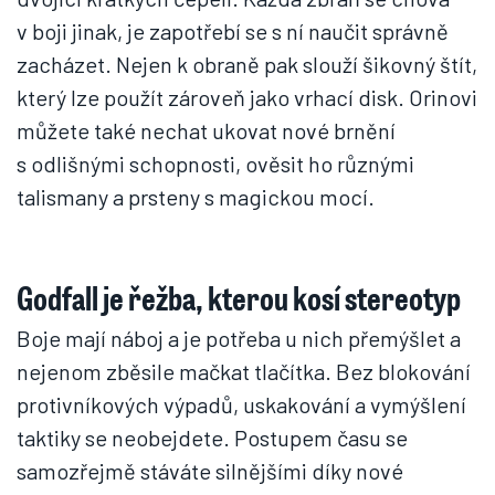
v boji jinak, je zapotřebí se s ní naučit správně
zacházet. Nejen k obraně pak slouží šikovný štít,
který lze použít zároveň jako vrhací disk. Orinovi
můžete také nechat ukovat nové brnění
s odlišnými schopnosti, ověsit ho různými
talismany a prsteny s magickou mocí.
Godfall je řežba, kterou kosí stereotyp
Boje mají náboj a je potřeba u nich přemýšlet a
nejenom zběsile mačkat tlačítka. Bez blokování
protivníkových výpadů, uskakování a vymýšlení
taktiky se neobejdete. Postupem času se
samozřejmě stáváte silnějšími díky nové