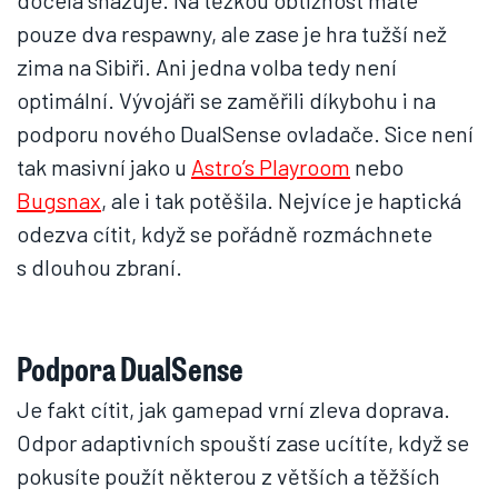
docela shazuje. Na těžkou obtížnost máte
pouze dva respawny, ale zase je hra tužší než
zima na Sibiři. Ani jedna volba tedy není
optimální. Vývojáři se zaměřili díkybohu i na
podporu nového DualSense ovladače. Sice není
tak masivní jako u
Astro’s Playroom
nebo
Bugsnax
, ale i tak potěšila. Nejvíce je haptická
odezva cítit, když se pořádně rozmáchnete
s dlouhou zbraní.
Podpora DualSense
Je fakt cítit, jak gamepad vrní zleva doprava.
Odpor adaptivních spouští zase ucítíte, když se
pokusíte použít některou z větších a těžších