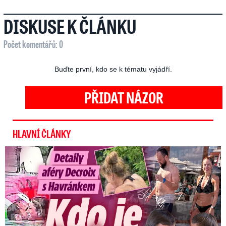
DISKUSE K ČLÁNKU
Počet komentářů: 0
Buďte první, kdo se k tématu vyjádří.
PŘIDAT NÁZOR
HLAVNÍ ČLÁNKY
Detaily aféry Decroix s Havránkem: Kdo je tady královna?