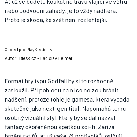
Ať už se budete koukat na trávu vlající ve větru,
nebo podvodní záhady, je to vždy nádhera.
Proto je škoda, že svět není rozlehlejší.
Godfall pro PlayStation 5
Autor: Blesk.cz - Ladislav Leimer
Formát hry typu Godfall by si to rozhodně
zasloužil. Při pohledu na ni se nelze ubránit
nadšení, protože tohle je gamesa, která vypadá
skutečně jako next-gen titul. Napomáhá tomu i
osobitý vizuální styl, který by se dal nazvat
fantasy okořeněnou špetkou sci-fi. Zářivá
brnění rytířů, ať už vaše, či protivníků, oslňují