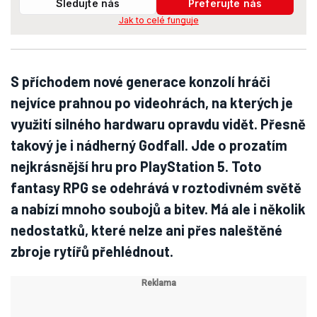
Sledujte nás
Preferujte nás
Jak to celé funguje
S příchodem nové generace konzolí hráči
nejvíce prahnou po videohrách, na kterých je
využití silného hardwaru opravdu vidět. Přesně
takový je i nádherný Godfall. Jde o prozatím
nejkrásnější hru pro PlayStation 5. Toto
fantasy RPG se odehrává v roztodivném světě
a nabízí mnoho soubojů a bitev. Má ale i několik
nedostatků, které nelze ani přes naleštěné
zbroje rytířů přehlédnout.