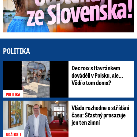
POLITIKA
Decroix s Havránkem
dováděli v Polsku, ale…
Vědí o tom doma?
POLITIKA
Vláda rozhodne o střídání
času: Šťastný prosazuje
jen ten zimní
UDÁLOSTI