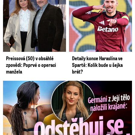
Preissová (50) v obsáhlé
Detaily konce Haraslína ve
zpovědi: Poprvé o operaci
Spartě: Kolik bude u šejka
manžela
brát?
Germáni z Jejího těla: Odstěhuj se, vzkázali jí krajané