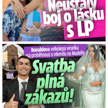
Ronaldova velkolepá veselka na Madeiře: Svatba plná zákazů!