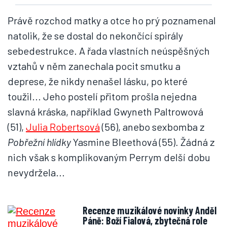
Právě rozchod matky a otce ho prý poznamenal
natolik, že se dostal do nekončící spirály
sebedestrukce. A řada vlastních neúspěšných
vztahů v něm zanechala pocit smutku a
deprese, že nikdy nenašel lásku, po které
toužil... Jeho postelí přitom prošla nejedna
slavná kráska, například Gwyneth Paltrowová
(51),
Julia Robertsová
(56), anebo sexbomba z
Pobřežní hlídky
Yasmine Bleethová (55). Žádná z
nich však s komplikovaným Perrym delší dobu
nevydržela...
Recenze muzikálové novinky Anděl
Páně: Boží Fialová, zbytečná role