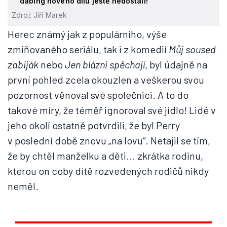
dabing nového dílu ještě nedostali!
Zdroj: Jiří Marek
Herec známý jak z populárního, výše
zmiňovaného seriálu, tak i z komedií
Můj soused
zabiják
nebo
Jen blázni spěchají
, byl údajně na
první pohled zcela okouzlen a veškerou svou
pozornost věnoval své společnici. A to do
takové míry, že téměř ignoroval své jídlo! Lidé v
jeho okolí ostatně potvrdili, že byl Perry
v poslední době znovu „na lovu“. Netajil se tím,
že by chtěl manželku a děti... zkrátka rodinu,
kterou on coby dítě rozvedených rodičů nikdy
neměl.