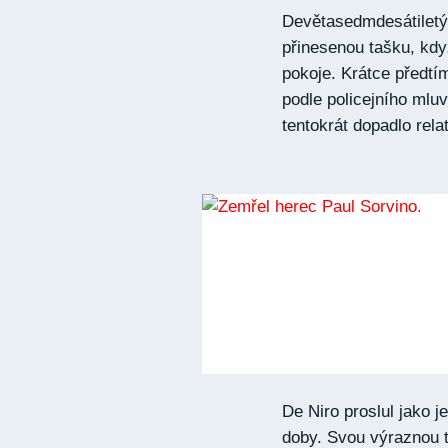
Devětasedmdesátiletý
přinesenou tašku, kd
pokoje. Krátce předtím
podle policejního mluv
tentokrát dopadlo rela
De Niro proslul jako 
doby. Svou výraznou t