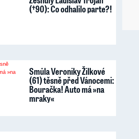
(†90): Co odhalilo parte?!
Smůla Veroniky Žilkové
(61) těsně před Vánocemi:
Bouračka! Auto má »na
mraky«