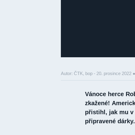
Autor: ČTK, bop -
20. prosince 2022 
Vánoce herce Rob
zkažené! Americká
přistihl, jak mu
připravené dárky.