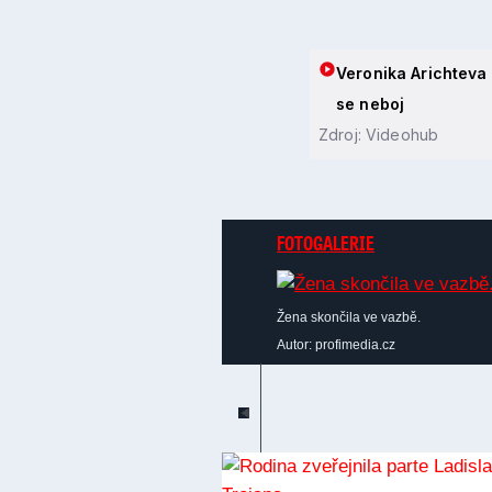
Veronika Arichteva 
se neboj
Zdroj: Videohub
FOTOGALERIE
Žena skončila ve vazbě.
Autor: profimedia.cz