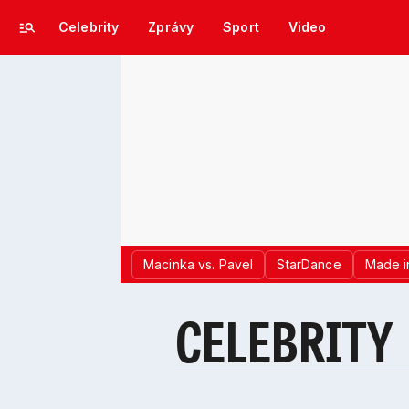
Celebrity
Zprávy
Sport
Video
Macinka vs. Pavel
StarDance
Made i
CELEBRITY