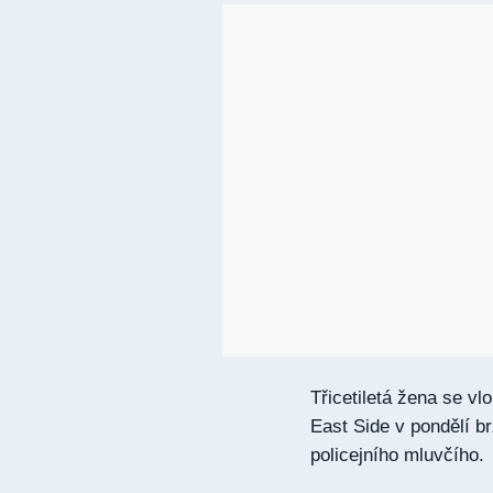
Třicetiletá žena se v
East Side v pondělí b
policejního mluvčího.