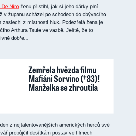
De Niro
ženu přistihl, jak si jeho dárky plní
yž v županu scházel po schodech do obývacího
 zaslechl z místnosti hluk. Podezřelá žena je
čího Arthura Tsuie ve vazbě. Ještě, že to
tivně dobře...
Zemřela hvězda filmu
Mafiáni Sorvino (†83)!
Manželka se zhroutila
jeden z nejtalentovanějších amerických herců své
vář propůjčil desítkám postav ve filmech