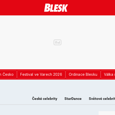
n Česko
Festival ve Varech 2026
Ordinace Blesku
Válka 
České celebrity
StarDance
Světové celebri