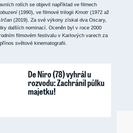
avních rolích se objevil například ve filmech
obuzení
(1990), ve filmové trilogii
Kmotr
(1972 až
u
Irčan
(2019). Za své výkony získal dva Oscary,
ítky dalších nominací. Oceněn byl v roce 2000
rodním filmovém festivalu v Karlových varech za
řínos světové kinematografii.
De Niro (78) vyhrál u
rozvodu: Zachránil půlku
majetku!