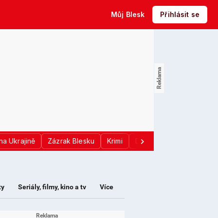
Můj Blesk
Přihlásit se
na Ukrajině
Zázrak Blesku
Krimi
Donald Trump
Sport
ty
Seriály, filmy, kino a tv
Více