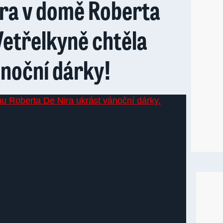
ra v domě Roberta
Vetřelkyně chtěla
ánoční dárky!