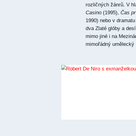
rozličných žánrů. V hl
Casino
(1995),
Čas pr
1990) nebo v dramat
dva Zlaté glóby a des
mimo jiné i na Meziná
mimořádný umělecký p