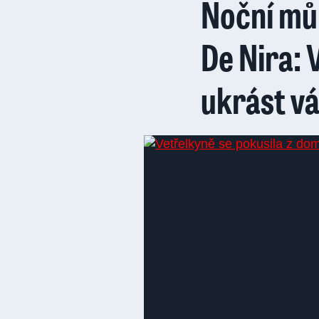
Noční mů
De Nira: 
ukrást v