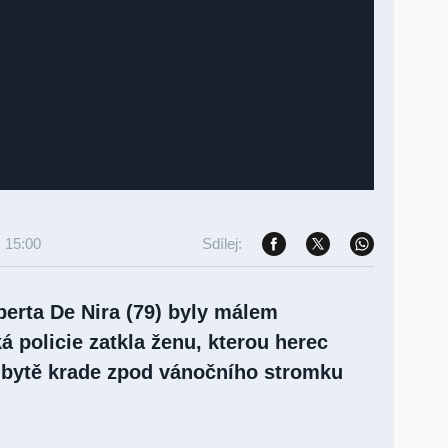
● 15:00
Sdílej:
erta De Nira (79) byly málem
 policie zatkla ženu, kterou herec
 v bytě krade zpod vánočního stromku