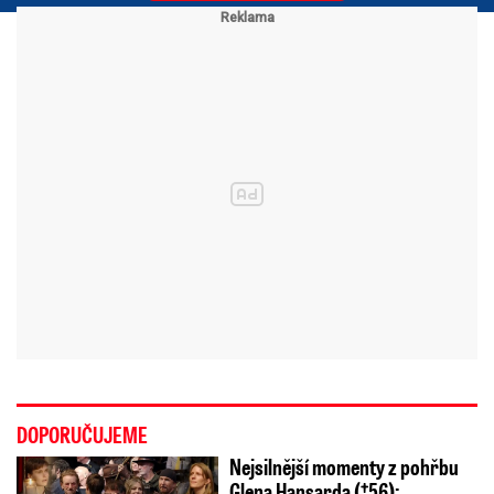
DOPORUČUJEME
Nejsilnější momenty z pohřbu
Glena Hansarda (†56):