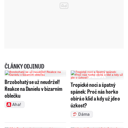
ČLÁNKY ODJINUD
Brzobohatý se už neudržel!
Tropické noci a špatný
Reakce na Danielu v bizarním
spánek: Proč nás horko
oblečku
obírá o klid a kdy už jde o
úzkost?
Aha!
Dáma