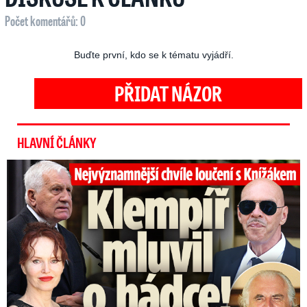
Počet komentářů: 0
Buďte první, kdo se k tématu vyjádří.
PŘIDAT NÁZOR
HLAVNÍ ČLÁNKY
Top momenty pohřbu Knížáka: Dojatý Klempíř, Pospíšil s Medou