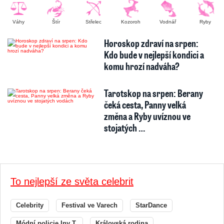
Váhy
Štír
Střelec
Kozoroh
Vodnář
Ryby
Horoskop zdraví na srpen:
Kdo bude v nejlepší kondici a
komu hrozí nadváha?
Tarotskop na srpen: Berany
čeká cesta, Panny velká
změna a Ryby uvíznou ve
stojatých …
To nejlepší ze světa celebrit
Celebrity
Festival ve Varech
StarDance
Módní policie Iny T.
Královská rodina