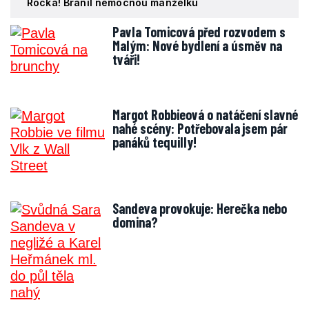
Rocka! Bránil nemocnou manželku
Pavla Tomicová před rozvodem s
Malým: Nové bydlení a úsměv na
tváři!
Margot Robbieová o natáčení slavné
nahé scény: Potřebovala jsem pár
panáků tequilly!
Sandeva provokuje: Herečka nebo
domina?