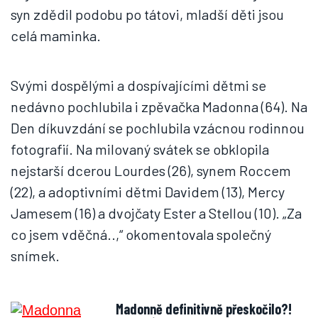
syn zdědil podobu po tátovi, mladší děti jsou
celá maminka.
Svými dospělými a dospívajícími dětmi se
nedávno pochlubila i zpěvačka Madonna (64). Na
Den díkuvzdání se pochlubila vzácnou rodinnou
fotografií. Na milovaný svátek se obklopila
nejstarší dcerou Lourdes (26), synem Roccem
(22), a adoptivními dětmi Davidem (13), Mercy
Jamesem (16) a dvojčaty Ester a Stellou (10). „Za
co jsem vděčná..,“ okomentovala společný
snímek.
Madonně definitivně přeskočilo?!