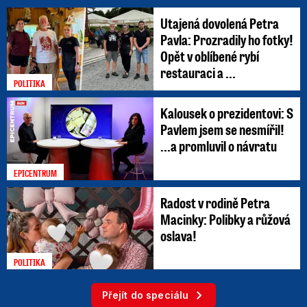
Utajená dovolená Petra
Pavla: Prozradily ho fotky!
Opět v oblíbené rybí
restauraci a ...
POLITIKA
Kalousek o prezidentovi: S
Pavlem jsem se nesmířil!
...a promluvil o návratu
EPICENTRUM
Radost v rodině Petra
Macinky: Polibky a růžová
oslava!
POLITIKA
Přejít do speciálu