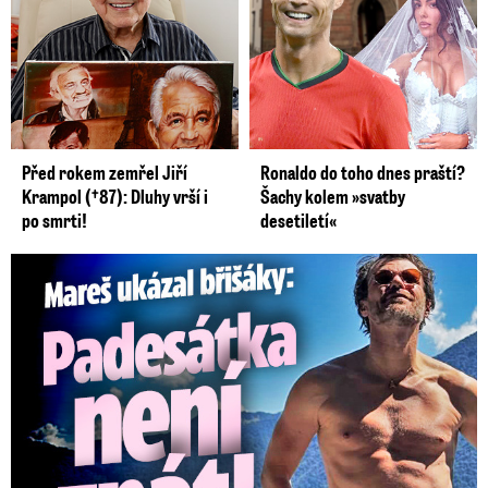
Před rokem zemřel Jiří
Ronaldo do toho dnes praští?
Krampol (†87): Dluhy vrší i
Šachy kolem »svatby
po smrti!
desetiletí«
Mareš v dokonalé formě ukázal břišáky: Padesátka není znát