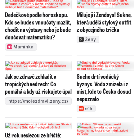
Dědečkové podle horoskopu.
Miluje ji i Zendaya! Sukně,
Kdo se bude s vnoučaty mazlit,
která udělá stylový outfit
chodit na výstavy nebo je bude
z obyčejného trička
doučovat matematiku?
Ženy
Maminka
Jak se zdravě zchladit v
Sucho drtí vodácký
tropických vedrech: Co
byznys. Voda zmizela i z
pomáhá a kdy už riskujete úpal
míst, kde to Česko dosud
nepoznalo
https://mojezdravi.zeny.cz/
e15
Už rok neslezou ze hřiště: