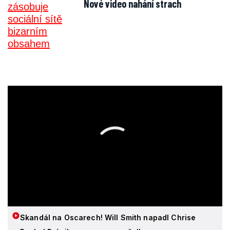
Nové video nahání strach
Skandál na Oscarech! Will Smith napadl Chrise