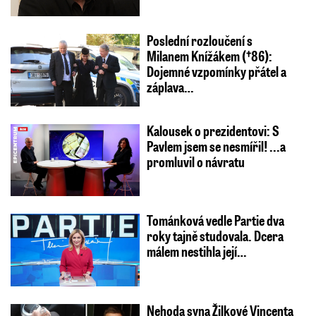
Poslední rozloučení s
Milanem Knížákem (†86):
Dojemné vzpomínky přátel a
záplava…
Kalousek o prezidentovi: S
Pavlem jsem se nesmířil! ...a
promluvil o návratu
Tománková vedle Partie dva
roky tajně studovala. Dcera
málem nestihla její…
Nehoda syna Žilkové Vincenta