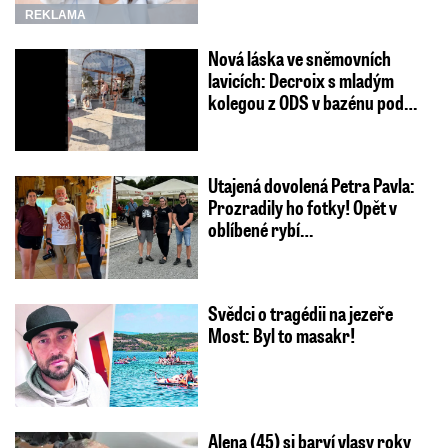
REKLAMA
Nová láska ve sněmovních
lavicích: Decroix s mladým
kolegou z ODS v bazénu pod…
Utajená dovolená Petra Pavla:
Prozradily ho fotky! Opět v
oblíbené rybí…
Svědci o tragédii na jezeře
Most: Byl to masakr!
Alena (45) si barví vlasy roky