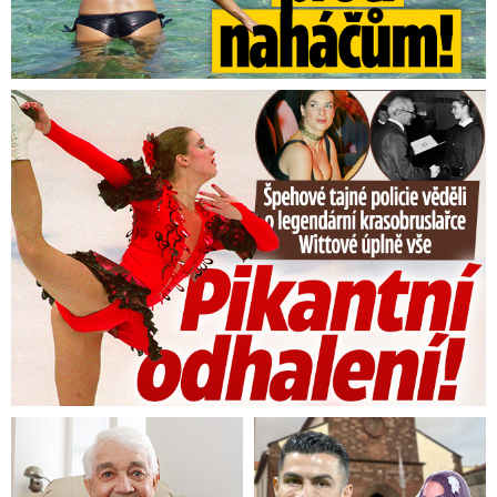
Tajná policie špehovala krasobruslařku Wittovou: Pikantní ...