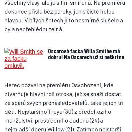
všechny vlasy, ale je s tím smířená. Na premiéru
dokonce přišla bez paruky, jen s čistě holou
hlavou. V bílých šatech jí to nesmírně slušelo a
byla nepřehlédnutelná.
Oscarová facka Willa Smithe má
dohru! Na Oscarech už si neškrtne
Herec pozval na premiéru Osvobození, kde
ztvárňuje hlavní roli otroka, jež se snaží dostat
ze spárů svých pronásledovatelů, také jejich tři
děti. Nejstaršího Treye (30) z předchozího
manželství, prostředního Jadena (24) a
nejmladší dceru Willow (21). Zatímco nejstarší