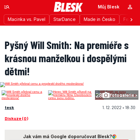
Můj Blesk
Macinka vs. Pavel
StarDance
Made in Česko
Festiva
Pyšný Will Smith: Na premiéře s
krásnou manželkou i dospělými
dětmi!
28
Fotogalerie >
tesk
1. 12. 2022 • 18:30
Diskuze (0)
Jak vám má Google doporučovat Blesk?