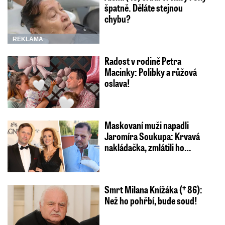
špatně. Děláte stejnou
chybu?
REKLAMA
Radost v rodině Petra
Macinky: Polibky a růžová
oslava!
Maskovaní muži napadli
Jaromíra Soukupa: Krvavá
nakládačka, zmlátili ho…
Smrt Milana Knížáka († 86):
Než ho pohřbí, bude soud!