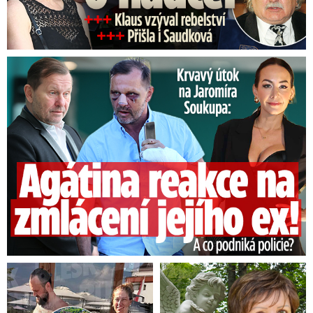
Útok na Jaromíra Soukupa: Reakce Agáty na zmlácení jejího ex