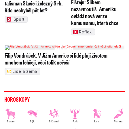
Fištejn: Slibem
talisman Slavie i železný Srb.
nezarmoutíš. Ameriku
Kdo nechyběl pět let?
ovládá nová verze
iSport
komunismu, která chce
měnit zajeté pořádky
Reflex
Filip Vondrášek: V Jižní Americe si lidé plují životem
mnohem lehčeji, věci tolik neřeší
Lidé a země
HOROSKOPY
Beran
Býk
Blíženci
Rak
Lev
Panna