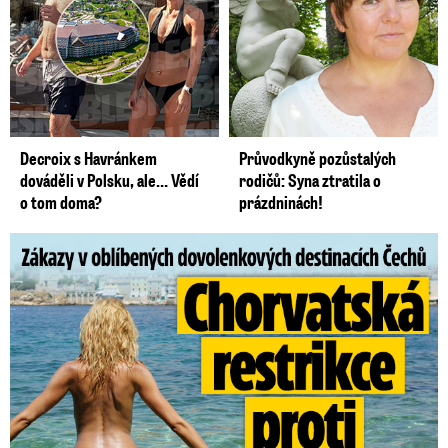
Decroix s Havránkem
Průvodkyně pozůstalých
dováděli v Polsku, ale… Vědí
rodičů: Syna ztratila o
o tom doma?
prázdninách!
Zákazy v dovolenkových rájích: Restrikce proti naháčům!