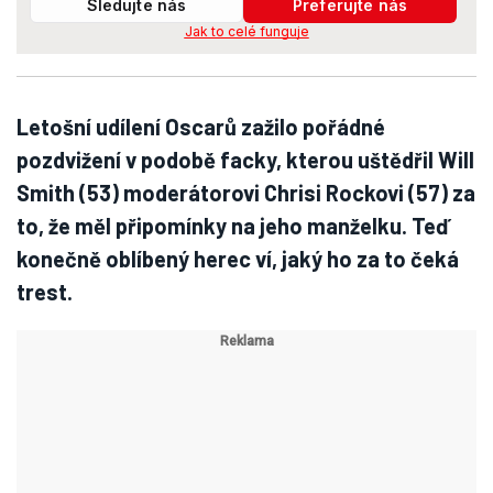
Sledujte nás
Preferujte nás
Jak to celé funguje
Letošní udílení Oscarů zažilo pořádné
pozdvižení v podobě facky, kterou uštědřil Will
Smith (53) moderátorovi Chrisi Rockovi (57) za
to, že měl připomínky na jeho manželku. Teď
konečně oblíbený herec ví, jaký ho za to čeká
trest.