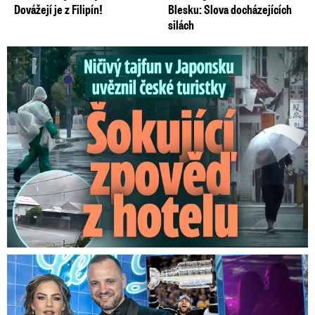
Dovážejí je z Filipín!
Blesku: Slova docházejících
silách
Ničivý tajfun uvěznil české turistky: Šokující zpověď
Na Gáboríka se sypou obvinění z nevěry: Reakce manželky!