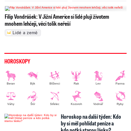
Filip Vondrášek: V Jižní Americe si lidé plují životem
mnohem lehčeji, věci tolik neřeší
Lidé a země
HOROSKOPY
Beran
Býk
Blíženci
Rak
Lev
Panna
Váhy
Štír
Střelec
Kozoroh
Vodnář
Ryby
Horoskop na další týden: Kdo
by si měl pohlídat peníze a
kdo potká starou lásku?