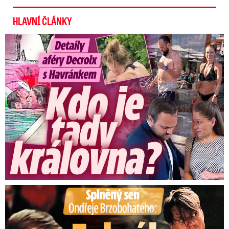
HLAVNÍ ČLÁNKY
Detaily aféry Decroix s Havránkem: Kdo je tady královna?
Splněný sen Ondřeje Brzobohatého: Zahrál si svého tátu