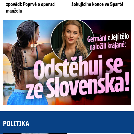
zpovědi: Poprvé o operaci
šokujícího konce ve Spartě
manžela
Germáni z Jejího těla: Odstěhuj se, vzkázali jí krajané
POLITIKA