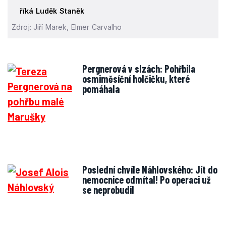
říká Luděk Staněk
Zdroj: Jiří Marek, Elmer Carvalho
Pergnerová v slzách: Pohřbila
osmiměsíční holčičku, které
pomáhala
Poslední chvíle Náhlovského: Jít do
nemocnice odmítal! Po operaci už
se neprobudil