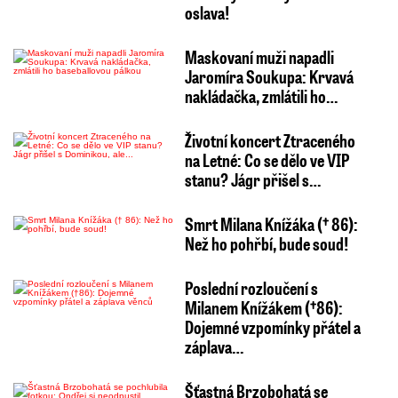
oslava!
Maskovaní muži napadli
Jaromíra Soukupa: Krvavá
nakládačka, zmlátili ho…
Životní koncert Ztraceného
na Letné: Co se dělo ve VIP
stanu? Jágr přišel s…
Smrt Milana Knížáka († 86):
Než ho pohřbí, bude soud!
Poslední rozloučení s
Milanem Knížákem (†86):
Dojemné vzpomínky přátel a
záplava…
Šťastná Brzobohatá se