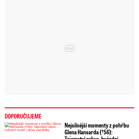
DOPORUČUJEME
Nejsilnější momenty z pohřbu
Glena Hansarda (†56):
Tajemství rakve, hvězdní…