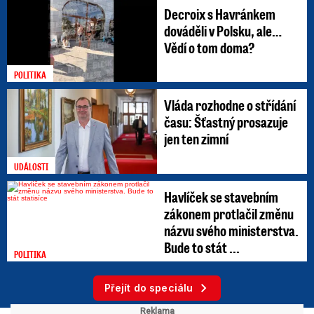
Decroix s Havránkem
dováděli v Polsku, ale…
Vědí o tom doma?
POLITIKA
Vláda rozhodne o střídání
času: Šťastný prosazuje
jen ten zimní
UDÁLOSTI
Havlíček se stavebním
zákonem protlačil změnu
názvu svého ministerstva.
Bude to stát ...
POLITIKA
Přejít do speciálu