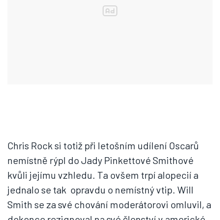
Chris Rock si totiž při letošním udílení Oscarů
nemístně rýpl do Jady Pinkettové Smithové
kvůli jejímu vzhledu. Ta ovšem trpí alopecií a
jednalo se tak opravdu o nemístný vtip. Will
Smith se za své chování moderátorovi omluvil, a
dokonce rezignoval na své členství v americké