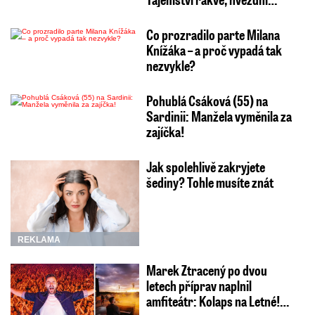
Co prozradilo parte Milana
Knížáka – a proč vypadá tak
nezvykle?
Pohublá Csáková (55) na
Sardinii: Manžela vyměnila za
zajíčka!
Jak spolehlivě zakryjete
šediny? Tohle musíte znát
REKLAMA
Marek Ztracený po dvou
letech příprav naplnil
amfiteátr: Kolaps na Letné!…