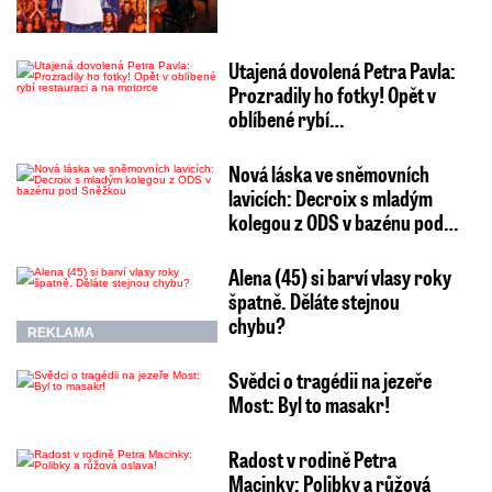
Utajená dovolená Petra Pavla:
Prozradily ho fotky! Opět v
oblíbené rybí…
Nová láska ve sněmovních
lavicích: Decroix s mladým
kolegou z ODS v bazénu pod…
Alena (45) si barví vlasy roky
špatně. Děláte stejnou
chybu?
REKLAMA
Svědci o tragédii na jezeře
Most: Byl to masakr!
Radost v rodině Petra
Macinky: Polibky a růžová