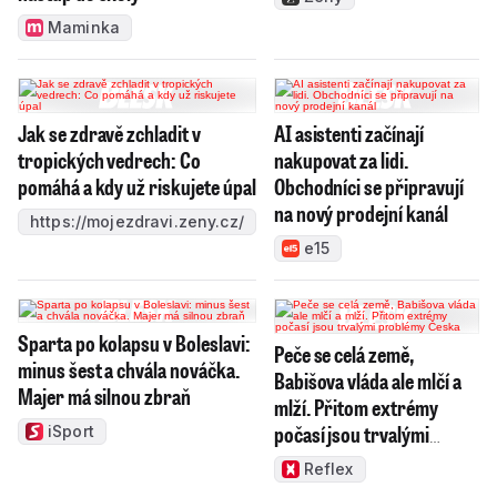
Maminka
Jak se zdravě zchladit v
AI asistenti začínají
tropických vedrech: Co
nakupovat za lidi.
pomáhá a kdy už riskujete úpal
Obchodníci se připravují
na nový prodejní kanál
https://mojezdravi.zeny.cz/
e15
Sparta po kolapsu v Boleslavi:
Peče se celá země,
minus šest a chvála nováčka.
Babišova vláda ale mlčí a
Majer má silnou zbraň
mlží. Přitom extrémy
počasí jsou trvalými
iSport
problémy Česka
Reflex