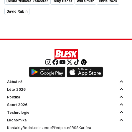
Česká tisková kancelář
Ceny Oscar
Will Smith
Chris Rock
David Rubin
Aktuálně
Léto 2026
Politika
Sport 2026
Technologie
Ekonomika
Kontakty
Redakce
Inzerce
Předplatné
RSS
Kariéra