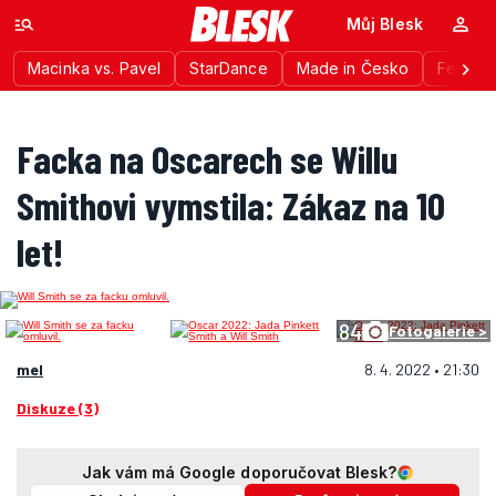
Můj Blesk
Macinka vs. Pavel
StarDance
Made in Česko
Festiva
Facka na Oscarech se Willu
Smithovi vymstila: Zákaz na 10
let!
84
Fotogalerie >
mel
8. 4. 2022 • 21:30
Diskuze (3)
Jak vám má Google doporučovat Blesk?