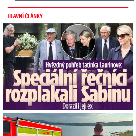
HLAVNÍ ČLÁNKY
Speciální řečníci nad rakví Laurina: Rozbrečeli i dceru
Svědci o tragédii na jezeře Most: Byl to masakr!