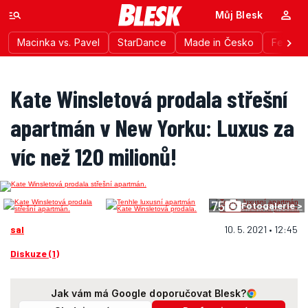
Můj Blesk
Macinka vs. Pavel
StarDance
Made in Česko
Festiva
Kate Winsletová prodala střešní
apartmán v New Yorku: Luxus za
víc než 120 milionů!
75
Fotogalerie >
sal
10. 5. 2021 • 12:45
Diskuze (1)
Jak vám má Google doporučovat Blesk?