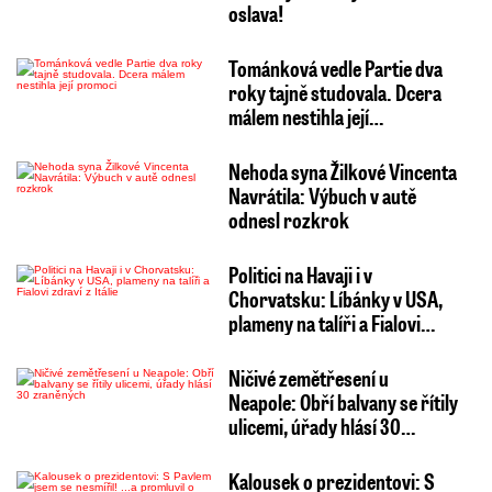
oslava!
Tománková vedle Partie dva
roky tajně studovala. Dcera
málem nestihla její…
Nehoda syna Žilkové Vincenta
Navrátila: Výbuch v autě
odnesl rozkrok
Politici na Havaji i v
Chorvatsku: Líbánky v USA,
plameny na talíři a Fialovi…
Ničivé zemětřesení u
Neapole: Obří balvany se řítily
ulicemi, úřady hlásí 30…
Kalousek o prezidentovi: S