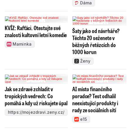
Dáma
KVÍZ: Rafťáci. Otestujte své
Šaty jako od návrháře?
znalosti kultovní letní komedie
Těchto 20 seženete v
běžných řetězcích do
Maminka
1000 korun
Ženy
Jak se zdravě zchladit v
AI místo finančního
tropických vedrech: Co
poradce? Test odhalil
pomáhá a kdy už riskujete úpal
neexistující produkty i
rady ze sociálních sítí
https://mojezdravi.zeny.cz/
e15