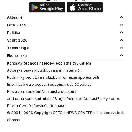
Aktuálně
Léto 2026
Politika
Sport 2026
Technologie
Ekonomika
Kontakty
Redakce
Inzerce
Předplatné
RSS
Kariéra
Autorská práva k publikovaným materiálům
Podmínky pro užívání služby informační společnosti
Informace o zpracování osobních údajů
Cookies
Nastavení soukromí
Vlastnická struktura
Jednotná kontaktní místa / Single Points of Contact
Etický kodex
Povinně zveřejňované informace
© 2001 - 2026 Copyright
CZECH NEWS CENTER a.s.
a dodavatelé
obsahu