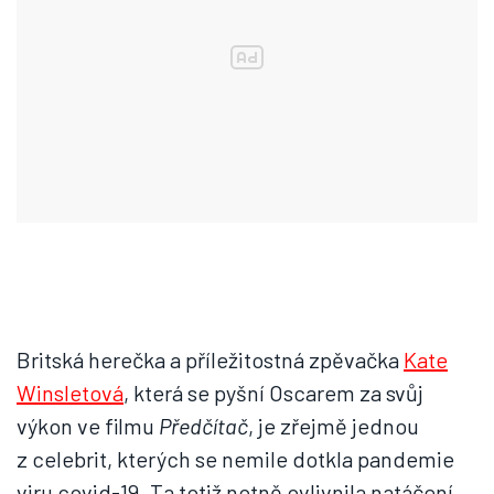
Britská herečka a příležitostná zpěvačka
Kate
Winsletová
, která se pyšní Oscarem za svůj
výkon ve filmu
Předčítač
, je zřejmě jednou
z celebrit, kterých se nemile dotkla pandemie
viru covid-19. Ta totiž notně ovlivnila natáčení