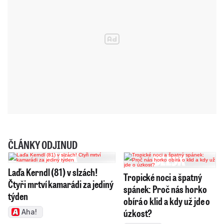
ČLÁNKY ODJINUD
Laďa Kerndl (81) v slzách!
Tropické noci a špatný
Čtyři mrtví kamarádi za jediný
spánek: Proč nás horko
týden
obírá o klid a kdy už jde o
úzkost?
Aha!