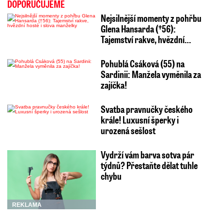
DOPORUČUJEME
Nejsilnější momenty z pohřbu
Glena Hansarda (†56):
Tajemství rakve, hvězdní…
Pohublá Csáková (55) na
Sardinii: Manžela vyměnila za
zajíčka!
Svatba pravnučky českého
krále! Luxusní šperky i
urozená sešlost
Vydrží vám barva sotva pár
týdnů? Přestaňte dělat tuhle
chybu
REKLAMA