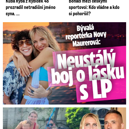
Kuba Ryba z Rybiček 48
Boháči mezi českými
prozradil netradiční jméno
sportovci: Kdo vládne a kdo
syna. ...
si pohoršil?
Bývalá reportérka Novy Maurerová: Neustálý boj o lásku s ...
Plekanec a Šafářová o výchově dětí: Překvapivé přiznání