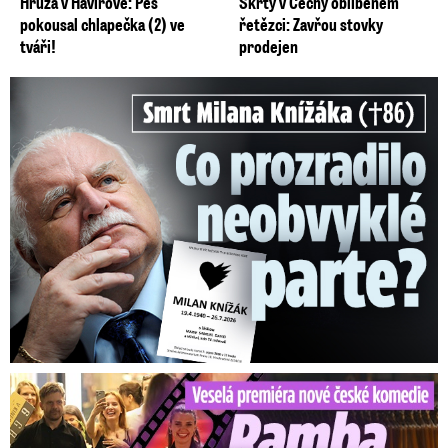
Hrůza v Havířově: Pes
Škrty v Čechy oblíbeném
pokousal chlapečka (2) ve
řetězci: Zavřou stovky
tváři!
prodejen
Smrt Milana Knížáka (†86): Co prozradilo neobvyklé parte?
Veselá premiéra nové české komedie: Ramba líbala Mádla