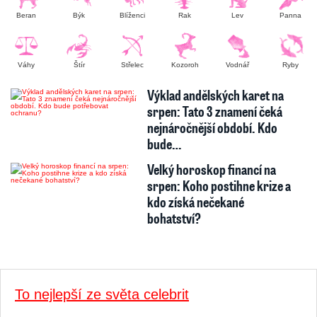
Beran
Býk
Blíženci
Rak
Lev
Panna
Váhy
Štír
Střelec
Kozoroh
Vodnář
Ryby
Výklad andělských karet na
srpen: Tato 3 znamení čeká
nejnáročnější období. Kdo
bude…
Velký horoskop financí na
srpen: Koho postihne krize a
kdo získá nečekané
bohatství?
To nejlepší ze světa celebrit