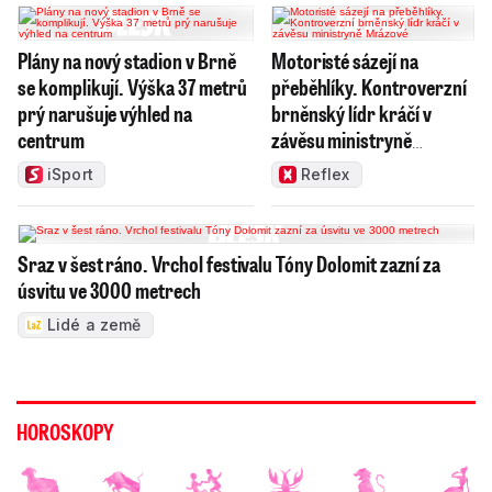
Plány na nový stadion v Brně
Motoristé sázejí na
se komplikují. Výška 37 metrů
přeběhlíky. Kontroverzní
prý narušuje výhled na
brněnský lídr kráčí v
centrum
závěsu ministryně
Mrázové
iSport
Reflex
Sraz v šest ráno. Vrchol festivalu Tóny Dolomit zazní za
úsvitu ve 3000 metrech
Lidé a země
HOROSKOPY