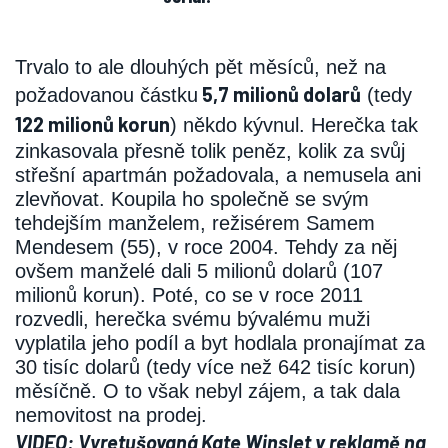
Trvalo to ale dlouhých pět měsíců, než na
5,7 milionů dolarů
požadovanou částku
(tedy
122 milionů korun
) někdo kývnul. Herečka tak
zinkasovala přesně tolik peněz, kolik za svůj
střešní apartmán požadovala, a nemusela ani
zlevňovat. Koupila ho společně se svým
tehdejším manželem, režisérem Samem
Mendesem (55), v roce 2004. Tehdy za něj
ovšem manželé dali 5 milionů dolarů (107
milionů korun). Poté, co se v roce 2011
rozvedli, herečka svému bývalému muži
vyplatila jeho podíl a byt hodlala pronajímat za
30 tisíc dolarů (tedy více než 642 tisíc korun)
měsíčně. O to však nebyl zájem, a tak dala
nemovitost na prodej.
VIDEO: Vyretušovaná Kate Winslet v reklamě na