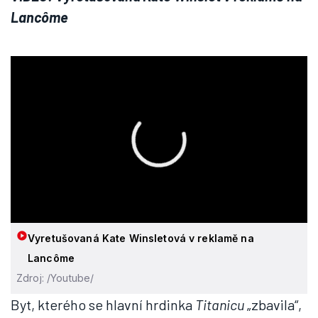
Lancôme
Vyretušovaná Kate Winsletová v reklamě na
Lancôme
Zdroj: /Youtube/
Byt, kterého se hlavní hrdinka
Titanicu
„zbavila“,