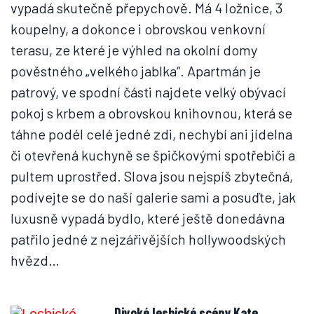
vypadá skutečně přepychově. Má 4 ložnice, 3
koupelny, a dokonce i obrovskou venkovní
terasu, ze které je výhled na okolní domy
pověstného „velkého jablka“. Apartmán je
patrový, ve spodní části najdete velký obývací
pokoj s krbem a obrovskou knihovnou, která se
táhne podél celé jedné zdi, nechybí ani jídelna
či otevřená kuchyně se špičkovými spotřebiči a
pultem uprostřed. Slova jsou nejspíš zbytečná,
podívejte se do naší galerie sami a posuďte, jak
luxusně vypadá bydlo, které ještě donedávna
patřilo jedné z nejzářivějších hollywoodských
hvězd…
Divoké lesbické scény Kate