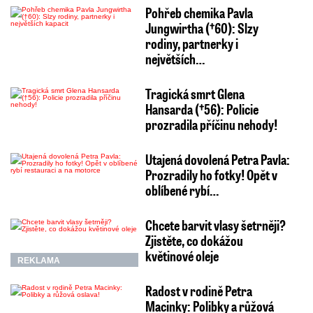
Pohřeb chemika Pavla
Jungwirtha (†60): Slzy
rodiny, partnerky i
největších…
Tragická smrt Glena
Hansarda (†56): Policie
prozradila příčinu nehody!
Utajená dovolená Petra Pavla:
Prozradily ho fotky! Opět v
oblíbené rybí…
Chcete barvit vlasy šetrněji?
Zjistěte, co dokážou
květinové oleje
REKLAMA
Radost v rodině Petra
Macinky: Polibky a růžová