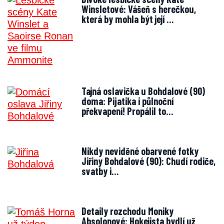
Winsletové: Vášeň s herečkou,
která by mohla být její …
Tajná oslavička u Bohdalové (90)
doma: Pijatika i půlnoční
překvapení! Propálil to…
Nikdy neviděné obarvené fotky
Jiřiny Bohdalové (90): Chudí rodiče,
svatby i…
Detaily rozchodu Moniky
Absolonové: Hokejista bydlí už