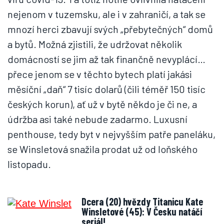
nejenom v tuzemsku, ale i v zahraničí, a tak se
mnozí herci zbavují svých „přebytečných“ domů
a bytů. Možná zjistili, že udržovat několik
domácností se jim až tak finančně nevyplácí…
přece jenom se v těchto bytech platí jakási
měsíční „daň“ 7 tisíc dolarů (čili téměř 150 tisíc
českých korun), ať už v bytě někdo je či ne, a
údržba asi také nebude zadarmo. Luxusní
penthouse, tedy byt v nejvyšším patře paneláku,
se Winsletová snažila prodat už od loňského
listopadu.
Dcera (20) hvězdy Titanicu Kate
Winsletové (45): V Česku natáčí
seriál!