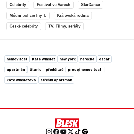
Celebrity
Festival ve Varech
StarDance
Módní policie Iny T.
Královská rodina
České celebrity
TV, Filmy, seriály
nemovitost
Kate Winslet
new york
herečka
oscar
apartmán
titanic
předčítač
prodej nemovitosti
kate winsletová
střešní apartmán