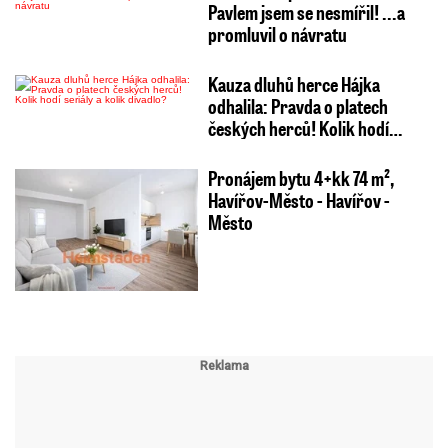
Pavlem jsem se nesmířil! ...a
promluvil o návratu
Kauza dluhů herce Hájka
odhalila: Pravda o platech
českých herců! Kolik hodí…
Pronájem bytu 4+kk 74 m²,
Havířov-Město - Havířov -
Město