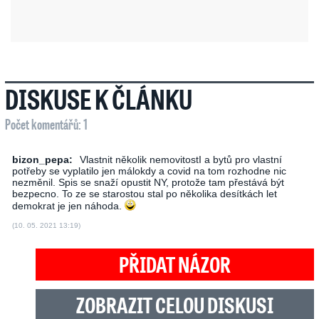
DISKUSE K ČLÁNKU
Počet komentářů: 1
bizon_pepa:
Vlastnit několik nemovitostI a bytů pro vlastní
potřeby se vyplatilo jen málokdy a covid na tom rozhodne nic
nezměnil. Spis se snaží opustit NY, protože tam přestává být
bezpecno. To ze se starostou stal po několika desítkách let
demokrat je jen náhoda.
(10. 05. 2021 13:19)
PŘIDAT NÁZOR
ZOBRAZIT CELOU DISKUSI