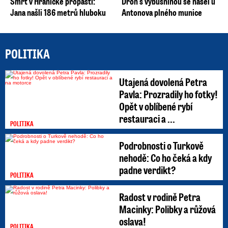
Smrt v Hranické propasti:
Dron s výbušninou se našel u
Jana našli 186 metrů hluboku
Antonova plného munice
POLITIKA
Utajená dovolená Petra
Pavla: Prozradily ho fotky!
Opět v oblíbené rybí
restauraci a ...
POLITIKA
Podrobnosti o Turkově
nehodě: Co ho čeká a kdy
padne verdikt?
POLITIKA
Radost v rodině Petra
Macinky: Polibky a růžová
oslava!
POLITIKA