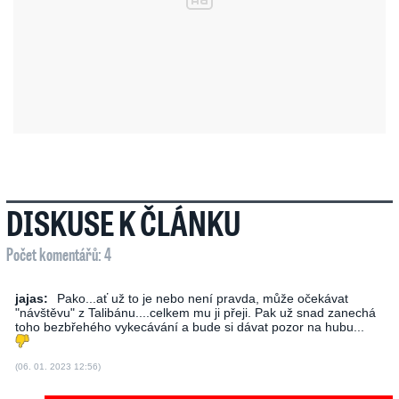
DISKUSE K ČLÁNKU
Počet komentářů: 4
jajas:
Pako...ať už to je nebo není pravda, může očekávat
"návštěvu" z Talibánu....celkem mu ji přeji. Pak už snad zanechá
toho bezbřehého vykecávání a bude si dávat pozor na hubu...
(06. 01. 2023 12:56)