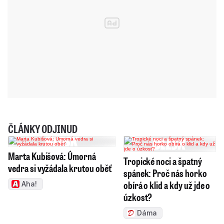
ČLÁNKY ODJINUD
Marta Kubišová: Úmorná
Tropické noci a špatný
vedra si vyžádala krutou oběť
spánek: Proč nás horko
obírá o klid a kdy už jde o
Aha!
úzkost?
Dáma