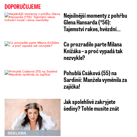
DOPORUČUJEME
Nejsilnější momenty z pohřbu
Glena Hansarda (†56):
Tajemství rakve, hvězdní…
Co prozradilo parte Milana
Knížáka – a proč vypadá tak
nezvykle?
Pohublá Csáková (55) na
Sardinii: Manžela vyměnila za
zajíčka!
Jak spolehlivě zakryjete
šediny? Tohle musíte znát
REKLAMA