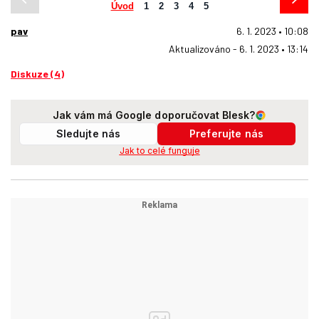
Úvod
1
2
3
4
5
pav
6. 1. 2023 • 10:08
Aktualizováno - 6. 1. 2023 • 13:14
Diskuze (4)
Jak vám má Google doporučovat Blesk?
Sledujte nás
Preferujte nás
Jak to celé funguje