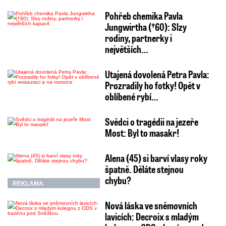
Pohřeb chemika Pavla
Jungwirtha (†60): Slzy
rodiny, partnerky i
největších…
Utajená dovolená Petra Pavla:
Prozradily ho fotky! Opět v
oblíbené rybí…
Svědci o tragédii na jezeře
Most: Byl to masakr!
Alena (45) si barví vlasy roky
špatně. Děláte stejnou
chybu?
REKLAMA
Nová láska ve sněmovních
lavicích: Decroix s mladým