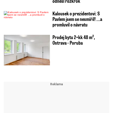
odnesl rozkrok
Kalousek o prezidentovi: S
Pavlem jsem se nesmířil! ...a
promluvil o návratu
Prodej bytu 2+kk 48 m²,
Ostrava - Poruba