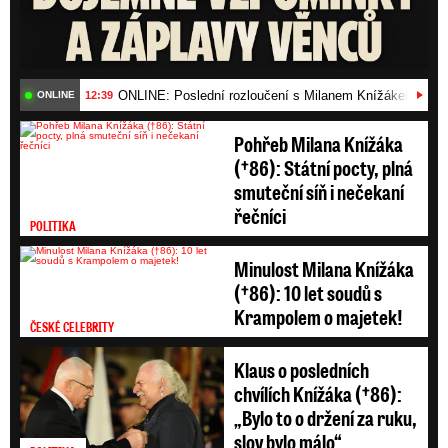
ONLINE: Poslední rozloučení s Milanem Knížákem (†86)
12:39
ONLINE
Pohřeb Milana Knížáka
(†86): Státní pocty, plná
smuteční síň i nečekaní
řečníci
POLITIKA
Minulost Milana Knížáka
(†86): 10 let soudů s
Krampolem o majetek!
ČESKÉ CELEBRITY
Klaus o posledních
chvílích Knížáka (†86):
„Bylo to o držení za ruku,
slov bylo málo“