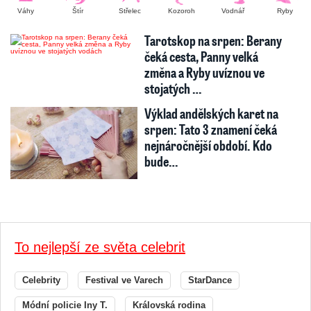
Váhy
Štír
Střelec
Kozoroh
Vodnář
Ryby
Tarotskop na srpen: Berany
čeká cesta, Panny velká
změna a Ryby uvíznou ve
stojatých …
Výklad andělských karet na
srpen: Tato 3 znamení čeká
nejnáročnější období. Kdo
bude…
To nejlepší ze světa celebrit
Celebrity
Festival ve Varech
StarDance
Módní policie Iny T.
Královská rodina