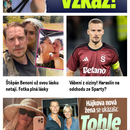
Štěpán Benoni už svou lásku
Vábení z ciziny! Haraslín na
netají. Fotka plná lásky
odchodu ze Sparty?
Tohle tělo nahradilo Belo: Nová partnerka se ukázala...