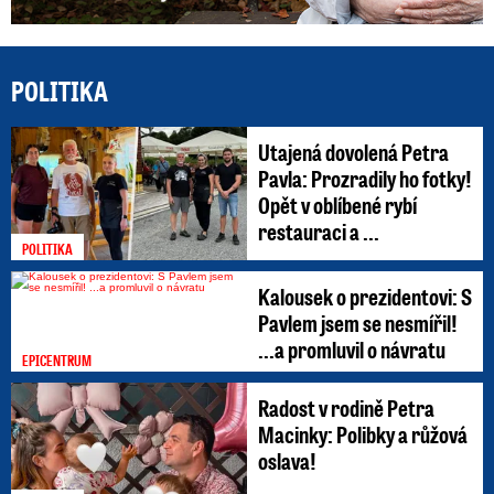
POLITIKA
Utajená dovolená Petra
Pavla: Prozradily ho fotky!
Opět v oblíbené rybí
restauraci a ...
POLITIKA
Kalousek o prezidentovi: S
Pavlem jsem se nesmířil!
...a promluvil o návratu
EPICENTRUM
Radost v rodině Petra
Macinky: Polibky a růžová
oslava!