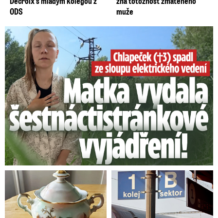
Decroix s mladým kolegou z
zná totožnost zmateného
ODS
muže
Smrtelný pád chlapce: Matka vydala vyjádření na 16 stran