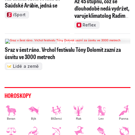
Až 45 stupňů, což se
Saúdské Arábie, jedná se
dlouhodobě nedá vydržet,
varuje klimatolog Radim
iSport
Tolasz
Reflex
Sraz v šest ráno. Vrchol festivalu Tóny Dolomit zazní za
úsvitu ve 3000 metrech
Lidé a země
HOROSKOPY
Beran
Býk
Blíženci
Rak
Lev
Panna