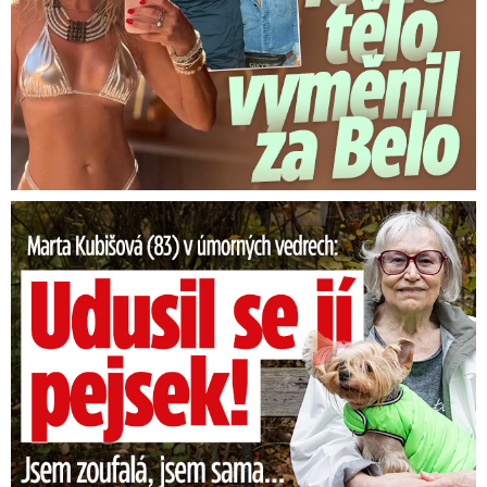
Marta Kubišová (83) v úmorných vedrech: Udusil se jí pejsek!