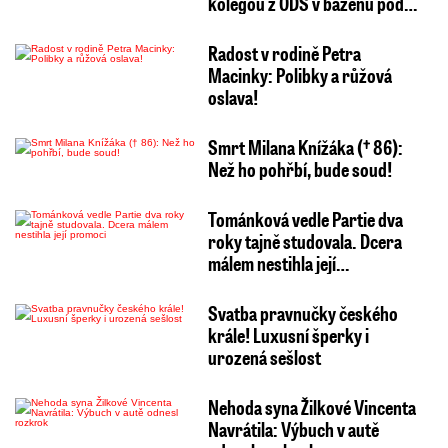
kolegou z ODS v bazénu pod…
Radost v rodině Petra
Macinky: Polibky a růžová
oslava!
Smrt Milana Knížáka († 86):
Než ho pohřbí, bude soud!
Tománková vedle Partie dva
roky tajně studovala. Dcera
málem nestihla její…
Svatba pravnučky českého
krále! Luxusní šperky i
urozená sešlost
Nehoda syna Žilkové Vincenta
Navrátila: Výbuch v autě