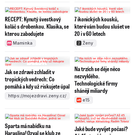
RECEPT: Kynutý švestkový
7 ikonických kousků,
koláč s drobenkou. Klasika, se
které vám budou slušet ve
kterou zabodujete
20 i v 60 letech
Maminka
Ženy
Na trzích se děje něco
Jak se zdravě zchladit v
nezvyklého.
tropických vedrech: Co
Technologické firmy
pomáhá a kdy už riskujete úpal
shánějí miliardy
https://mojezdravi.zeny.cz/
e15
Sparta má nabídku na
Jaké bude vyvíjet počasí?
Haraslína! Ozval se klub ze