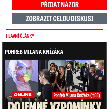
PŘIDAT NÁZOR
ZOBRAZIT CELOU DISKUSI
HLAVNÍ ČLÁNKY
POHŘEB MILANA KNÍŽÁKA
ONLI