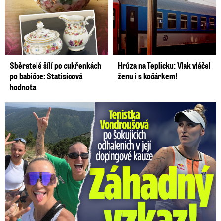
Sběratelé šílí po cukřenkách
Hrůza na Teplicku: Vlak vláčel
po babičce: Statisícová
ženu i s kočárkem!
hodnota
Vondroušová po šokujících odhaleních v kauze: Záhadný vzkaz!