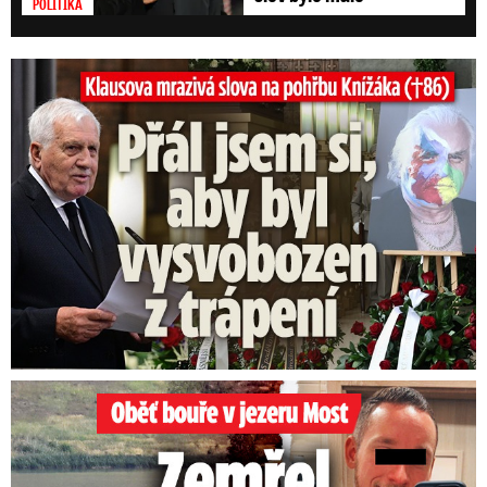
POLITIKA
Klausova mrazivá slova na pohřbu Knížáka: Přál jsem si...
Oběť bouře v jezeru Most: Zemřel táta Dominik (†28)