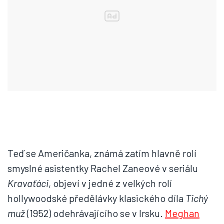
Teď se Američanka, známá zatím hlavně rolí
smyslné asistentky Rachel Zaneové v seriálu
Kravaťáci
, objeví v jedné z velkých rolí
hollywoodské předělávky klasického díla
Tichý
muž
(1952) odehrávajícího se v Irsku.
Meghan