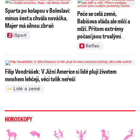
Sparta po kolapsu v Boleslavi:
Peče se celá země,
minus šest a chvála nováčka.
Babišova vláda ale mlčí a
Majer má silnou zbraň
mlží. Přitom extrémy
počasí jsou trvalými
iSport
problémy Česka
Reflex
Filip Vondrášek: V Jižní Americe si lidé plují životem
mnohem lehčeji, věci tolik neřeší
Lidé a země
HOROSKOPY