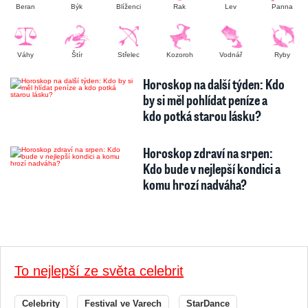
Beran
Býk
Blíženci
Rak
Lev
Panna
Váhy
Štír
Střelec
Kozoroh
Vodnář
Ryby
Horoskop na další týden: Kdo
by si měl pohlídat peníze a
kdo potká starou lásku?
Horoskop zdraví na srpen:
Kdo bude v nejlepší kondici a
komu hrozí nadváha?
To nejlepší ze světa celebrit
Celebrity
Festival ve Varech
StarDance