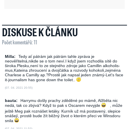
DISKUSE K ČLÁNKU
Počet komentářů: 11
Milla:
Tedy ať pátrám jak pátrám tahle zpráva je
neověřitelná,nikde se o tom neví.I když jsem rozhodila sítě do
široka.Plesku,není to ze stejného zdroje jako Camillin alko­holis­
mus,Ka­teina zhroucení a dvojčátka a rozvody kohokoli,zejména
Charlese a Camilly ap.?Prostě jak napsal jeden známý-Let's face
it-journalism has gone down the toilet..
(07. 04. 2021 20:55)
bauta:
Harrymu došly prachy zděděné po mámě, Alžběta nic
nedá, tak co zbývá? Když to pak s Oscarem nevyjde
, může
ještě Meg pak roznášet letáky. Kurník už má postavený, slepice
snášejí, prostě bude žít běžný život o kterém přeci ve Winsdoru
snila
(07. 04. 2021 11:52)