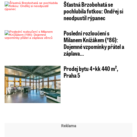
Šťastná Brzobohatá se
pochlubila fotkou: Ondřej si
neodpustil rýpanec
Poslední rozloučení s
Milanem Knížákem (†86):
Dojemné vzpomínky přátel a
záplava…
Prodej bytu 4+kk 440 m²,
Praha 5