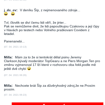
j_dc_cv:
V deníku Šíp, z nejmenovaného zdroje...
Tvl, člověk se diví čemu lidi věří, že jirter...
Pak se nemůžeme divit, že lidi papouškujou Czakovou a její čipy
v hlavách po testech nebo Volného praškovani Covidem z
letadel.
Panenanebi...
(07. 04. 2021 10:13)
Milla:
Mám za to že si tentokrát dělal psinu Jeremy
Clarkson,bývalý moderátor TopGearu a ne Piers Morgan.Ten pro
změnu vyjmenoval 17 lží které v rozhovoru oba řekli,podle mě
ještě dvě chybí
(07. 04. 2021 06:26)
Milla:
Nechcete brát Šíp za důvěryhodný zdroj,že ne.Prosím
prosím.
(07. 04. 2021 06:23)