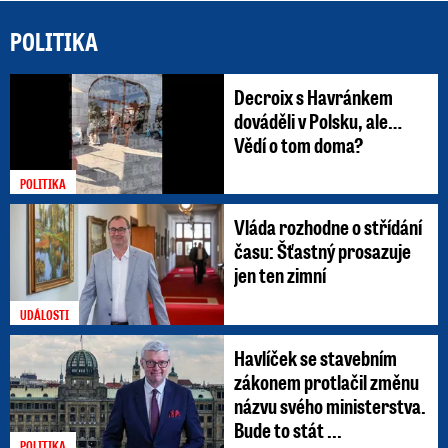
POLITIKA
Decroix s Havránkem
dováděli v Polsku, ale…
Vědí o tom doma?
POLITIKA
Vláda rozhodne o střídání
času: Šťastný prosazuje
jen ten zimní
UDÁLOSTI
Havlíček se stavebním
zákonem protlačil změnu
názvu svého ministerstva.
Bude to stát ...
POLITIKA