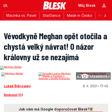
Můj Blesk
Macinka vs. Pavel
StarDance
Made in Česko
Festiva
Vévodkyně Meghan opět otočila a
chystá velký návrat! O názor
královny už se nezajímá
47
Fotogalerie >
Lukáš Štěrovský
6. 4. 2021 • 17:45
Diskuze (11)
Jak vám má Google doporučovat Blesk?