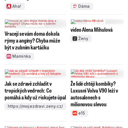
Aha!
Dáma
video Alena Mihulová
Vracejí se vám doma dokola
Ženy
rýmy a angíny? Chyba může
být v zubním kartáčku
Maminka
Jak se zdravě zchladit v
Že lidé chtějí kombíky?
tropických vedrech: Co
Luxusní Volva V90 leží v
pomáhá a kdy už riskujete úpal
autosalonech s
milionovou slevou
https://mojezdravi.zeny.cz/
e15