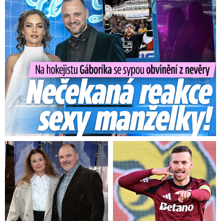
Na Gáboríka se sypou obvinění z nevěry: Reakce manželky!