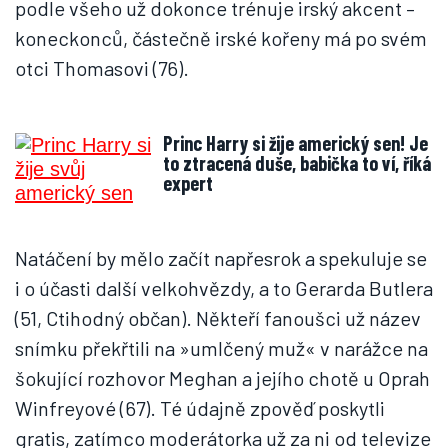
podle všeho už dokonce trénuje irský akcent –
koneckonců, částečně irské kořeny má po svém
otci Thomasovi (76).
Princ Harry si žije americký sen! Je
to ztracená duše, babička to ví, říká
expert
Natáčení by mělo začít napřesrok a spekuluje se
i o účasti další velkohvězdy, a to Gerarda Butlera
(51, Ctihodný občan). Někteří fanoušci už název
snímku překřtili na »umlčený muž« v narážce na
šokující rozhovor Meghan a jejího chotě u Oprah
Winfreyové (67). Té údajně zpověď poskytli
gratis, zatímco moderátorka už za ni od televize