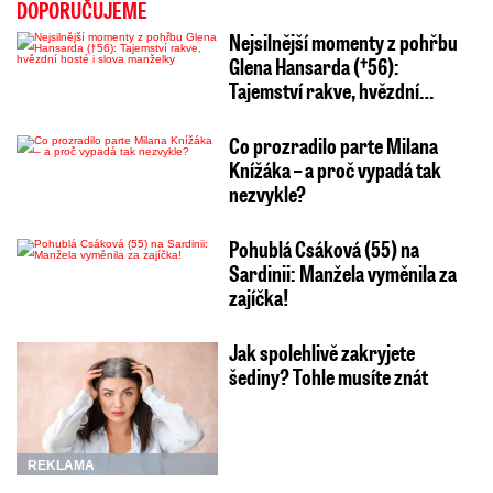
DOPORUČUJEME
Nejsilnější momenty z pohřbu
Glena Hansarda (†56):
Tajemství rakve, hvězdní…
Co prozradilo parte Milana
Knížáka – a proč vypadá tak
nezvykle?
Pohublá Csáková (55) na
Sardinii: Manžela vyměnila za
zajíčka!
Jak spolehlivě zakryjete
šediny? Tohle musíte znát
REKLAMA