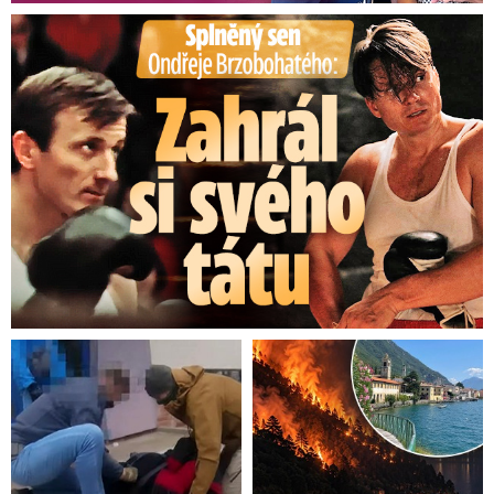
Splněný sen Ondřeje Brzobohatého: Zahrál si svého tátu