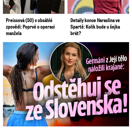
Preissová (50) v obsáhlé
Detaily konce Haraslína ve
zpovědi: Poprvé o operaci
Spartě: Kolik bude u šejka
manžela
brát?
Germáni z Jejího těla: Odstěhuj se, vzkázali jí krajané