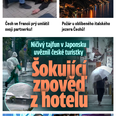
Čech ve Francii prý umlátil
Požár u oblíbeného italského
svoji partnerku!
jezera Čechů!
Ničivý tajfun uvěznil české turistky: Šokující zpověď