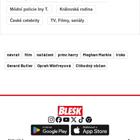
Módní policie Iny T.
Královská rodina
České celebrity
TV, Filmy, seriály
návrat
film
natáčení
princ harry
Meghan Markle
Irsko
Gerard Butler
Oprah Winfreyová
Ctihodný občan