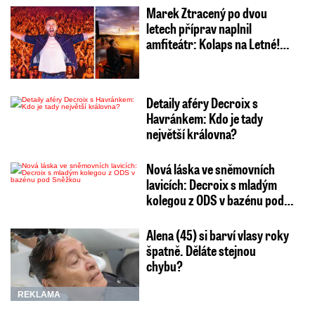
Marek Ztracený po dvou
letech příprav naplnil
amfiteátr: Kolaps na Letné!…
Detaily aféry Decroix s
Havránkem: Kdo je tady
největší královna?
Nová láska ve sněmovních
lavicích: Decroix s mladým
kolegou z ODS v bazénu pod…
Alena (45) si barví vlasy roky
špatně. Děláte stejnou
chybu?
REKLAMA