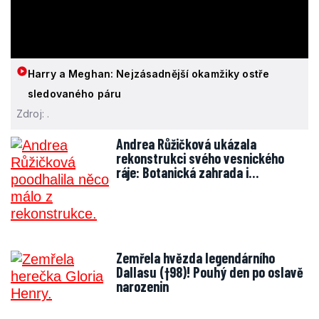
Harry a Meghan: Nejzásadnější okamžiky ostře
sledovaného páru
Zdroj: .
Andrea Růžičková ukázala
rekonstrukci svého vesnického
ráje: Botanická zahrada i…
Zemřela hvězda legendárního
Dallasu (†98)! Pouhý den po oslavě
narozenin