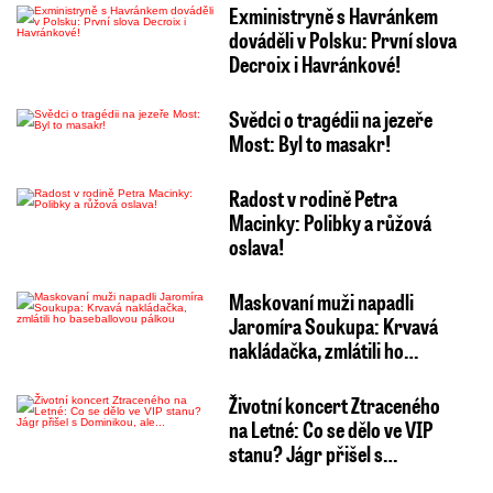
Exministryně s Havránkem
dováděli v Polsku: První slova
Decroix i Havránkové!
Svědci o tragédii na jezeře
Most: Byl to masakr!
Radost v rodině Petra
Macinky: Polibky a růžová
oslava!
Maskovaní muži napadli
Jaromíra Soukupa: Krvavá
nakládačka, zmlátili ho…
Životní koncert Ztraceného
na Letné: Co se dělo ve VIP
stanu? Jágr přišel s…