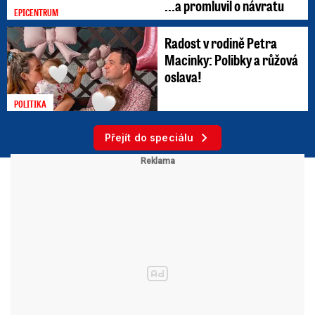
...a promluvil o návratu
EPICENTRUM
Radost v rodině Petra
Macinky: Polibky a růžová
oslava!
POLITIKA
Přejít do speciálu