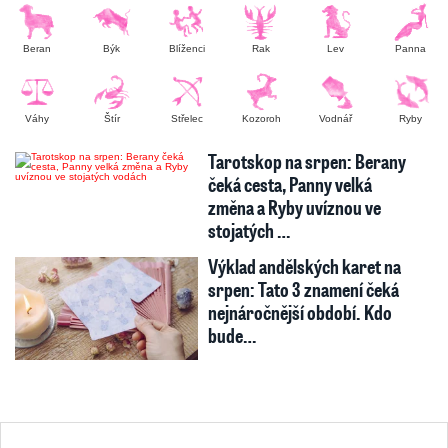
Beran
Býk
Blíženci
Rak
Lev
Panna
Váhy
Štír
Střelec
Kozoroh
Vodnář
Ryby
Tarotskop na srpen: Berany
čeká cesta, Panny velká
změna a Ryby uvíznou ve
stojatých …
Výklad andělských karet na
srpen: Tato 3 znamení čeká
nejnáročnější období. Kdo
bude…