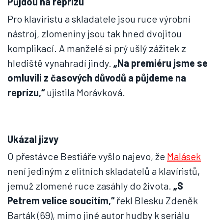
Půjdou na reprízu
Pro klavíristu a skladatele jsou ruce výrobní
nástroj, zlomeniny jsou tak hned dvojitou
komplikací. A manželé si prý ušlý zážitek z
hlediště vynahradí jindy.
„Na premiéru jsme se
omluvili z časových důvodů a půjdeme na
reprízu,“
ujistila Morávková.
Ukázal jizvy
O přestávce Bestiáře vyšlo najevo, že
Malásek
není jediným z elitních skladatelů a klavíristů,
jemuž zlomené ruce zasáhly do života.
„S
Petrem velice soucítím,“
řekl Blesku Zdeněk
Barták (69), mimo jiné autor hudby k seriálu