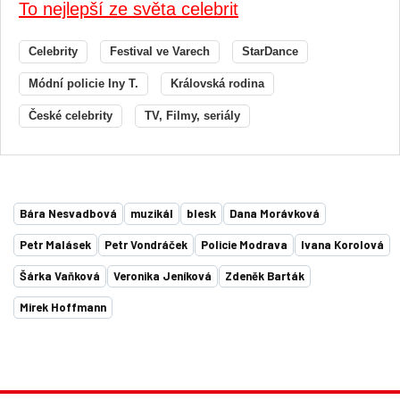
To nejlepší ze světa celebrit
Celebrity
Festival ve Varech
StarDance
Módní policie Iny T.
Královská rodina
České celebrity
TV, Filmy, seriály
Bára Nesvadbová
muzikál
blesk
Dana Morávková
Petr Malásek
Petr Vondráček
Policie Modrava
Ivana Korolová
Šárka Vaňková
Veronika Jeníková
Zdeněk Barták
Mirek Hoffmann