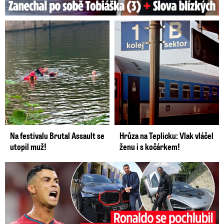
Na festivalu Brutal Assault se
Hrůza na Teplicku: Vlak vláčel
utopil muž!
ženu i s kočárkem!
Ronaldo se pochlubil před sňatkem: Hračky za půl miliardy!