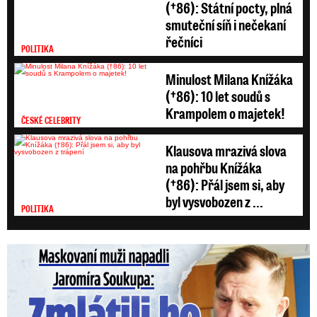
(†86): Státní pocty, plná
smuteční síň i nečekaní
řečníci
POLITIKA
Minulost Milana Knížáka
(†86): 10 let soudů s
Krampolem o majetek!
ČESKÉ CELEBRITY
Klausova mrazivá slova
na pohřbu Knížáka
(†86): Přál jsem si, aby
byl vysvobozen z ...
POLITIKA
Maskovaní muži napadli Jaromíra Soukupa: Krvavá nakládačka