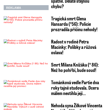
špatně. Děláte stejnou
chybu?
REKLAMA
Tragická smrt Glena
Hansarda (†56): Policie
prozradila příčinu nehody!
Radost v rodině Petra
Macinky: Polibky a růžová
oslava!
Smrt Milana Knížáka († 86):
Než ho pohřbí, bude soud!
Tománková vedle Partie dva
roky tajně studovala. Dcera
málem nestihla její…
Nehoda syna Žilkové Vincenta