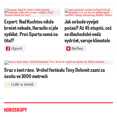
Expert: Nad Kuchtou nikdo
Jak se bude vyvíjet
brečet nebude, Haraslín si jde
počasí? Až 45 stupňů, což
vydělat. Proč Sparta nemá na
se dlouhodobě nedá
titul?
vydržet, varuje klimatolog
Radim Tolasz
iSport
Reflex
Sraz v šest ráno. Vrchol festivalu Tóny Dolomit zazní za
úsvitu ve 3000 metrech
Lidé a země
HOROSKOPY