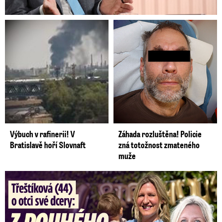
Výbuch v rafinerii! V
Záhada rozluštěna! Policie
Bratislavě hoří Slovnaft
zná totožnost zmateného
muže
Třeštíková (44) o otci dcery: Z dárce spermatu pravý táta