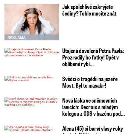
Jak spolehlivě zakryjete
šediny? Tohle musíte znát
REKLAMA
Utajená dovolená Petra Pavla:
Prozradily ho fotky! Opět v
oblíbené rybí…
Svědci o tragédii na jezeře
Most: Byl to masakr!
Nová láska ve sněmovních
lavicích: Decroix s mladým
kolegou z ODS v bazénu pod…
Alena (45) si barví vlasy roky