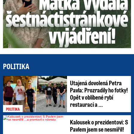
POLITIKA
Utajená dovolená Petra
Pavla: Prozradily ho fotky!
Opět v oblíbené rybí
restauraci a ...
POLITIKA
Kalousek o prezidentovi: S
Pavlem jsem se nesmířil!