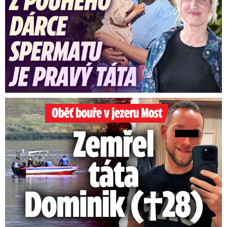
Oběť bouře v jezeru Most: Zemřel táta Dominik (†28)