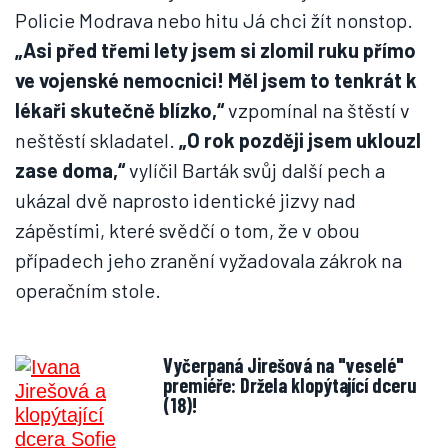
Policie Modrava nebo hitu Já chci žít nonstop.
„Asi před třemi lety jsem si zlomil ruku přímo
ve vojenské nemocnici! Měl jsem to tenkrát k
lékaři skutečně blízko,“
vzpomínal na štěstí v
neštěstí skladatel.
„O rok později jsem uklouzl
zase doma,“
vylíčil Barták svůj další pech a
ukázal dvě naprosto identické jizvy nad
zápěstími, které svědčí o tom, že v obou
případech jeho zranění vyžadovala zákrok na
operačním stole.
Vyčerpaná Jirešová na "veselé"
premiéře: Držela klopýtající dceru
(18)!