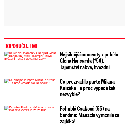
DOPORUČUJEME
Nejsilnější momenty z pohřbu
Glena Hansarda (†56):
Tajemství rakve, hvězdní…
Co prozradilo parte Milana
Knížáka – a proč vypadá tak
nezvykle?
Pohublá Csáková (55) na
Sardinii: Manžela vyměnila za
zajíčka!