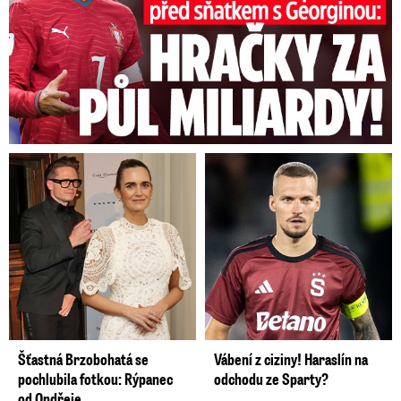
Šťastná Brzobohatá se
Vábení z ciziny! Haraslín na
pochlubila fotkou: Rýpanec
odchodu ze Sparty?
od Ondřeje