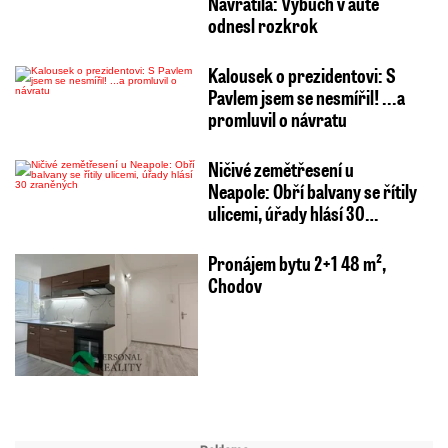
Navrátila: Výbuch v autě
odnesl rozkrok
Kalousek o prezidentovi: S
Pavlem jsem se nesmířil! ...a
promluvil o návratu
Ničivé zemětřesení u
Neapole: Obří balvany se řítily
ulicemi, úřady hlásí 30…
Pronájem bytu 2+1 48 m²,
Chodov