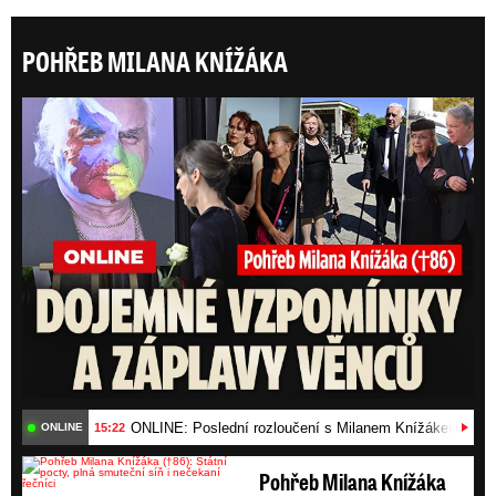
POHŘEB MILANA KNÍŽÁKA
ONLI
ONLINE: Poslední rozloučení s Milanem Knížákem (†86)
15:22
ONLINE
Pohřeb Milana Knížáka