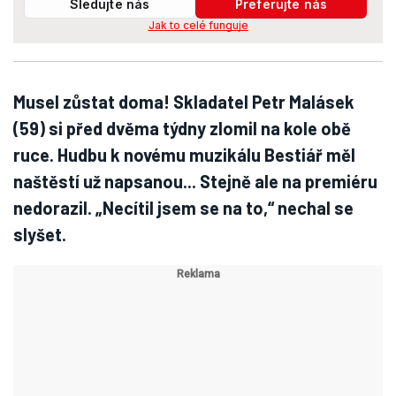
Sledujte nás
Preferujte nás
Jak to celé funguje
Musel zůstat doma! Skladatel Petr Malásek
(59) si před dvěma týdny zlomil na kole obě
ruce. Hudbu k novému muzikálu Bestiář měl
naštěstí už napsanou... Stejně ale na premiéru
nedorazil. „Necítil jsem se na to,“ nechal se
slyšet.