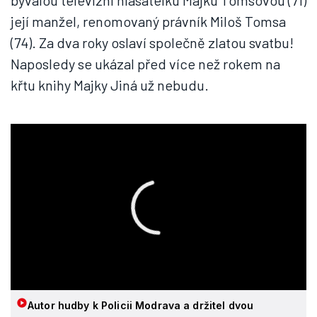
bývalou televizní hlasatelku Majku Tomsovou (71)
její manžel, renomovaný právník Miloš Tomsa
(74). Za dva roky oslaví společně zlatou svatbu!
Naposledy se ukázal před více než rokem na
křtu knihy Majky Jiná už nebudu.
Autor hudby k Policii Modrava a držitel dvou