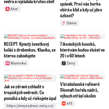
vedra si vyžádala krutou oběť
spánek: Proč nás horko
obírá o klid a kdy už jde o
Aha!
úzkost?
Dáma
RECEPT: Kynutý švestkový
7 ikonických kousků,
koláč s drobenkou. Klasika, se
které vám budou slušet ve
kterou zabodujete
20 i v 60 letech
Maminka
Ženy
V bratislavské rafinerii
Jak se zdravě zchladit v
Slovnaft hořela nádrž,
tropických vedrech: Co
výbuch otřásl okolím
pomáhá a kdy už riskujete úpal
e15
https://mojezdravi.zeny.cz/