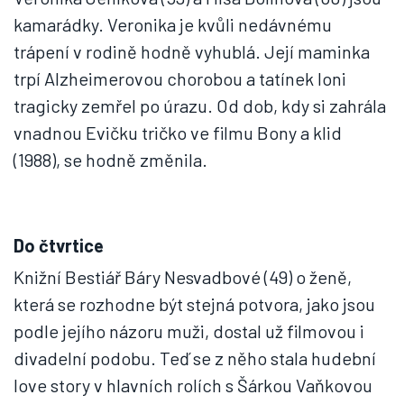
kamarádky. Veronika je kvůli nedávnému
trápení v rodině hodně vyhublá. Její maminka
trpí Alzheimerovou chorobou a tatínek loni
tragicky zemřel po úrazu. Od dob, kdy si zahrála
vnadnou Evičku tričko ve filmu Bony a klid
(1988), se hodně změnila.
Do čtvrtice
Knižní Bestiář Báry Nesvadbové (49) o ženě,
která se rozhodne být stejná potvora, jako jsou
podle jejího názoru muži, dostal už filmovou i
divadelní podobu. Teď se z něho stala hudební
love story v hlavních rolích s Šárkou Vaňkovou