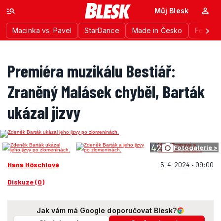
Můj Blesk
Macinka vs. Pavel
StarDance
Made in Česko
Festiva
Premiéra muzikálu Bestiář:
Zraněný Malásek chyběl, Barták
ukázal jizvy
42
Fotogalerie >
Hana Höschlová
5. 4. 2024 • 09:00
Diskuze (0)
Jak vám má Google doporučovat Blesk?