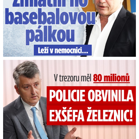
V trezoru měl 80 milionů: Policie obvinila exšéfa železnic!