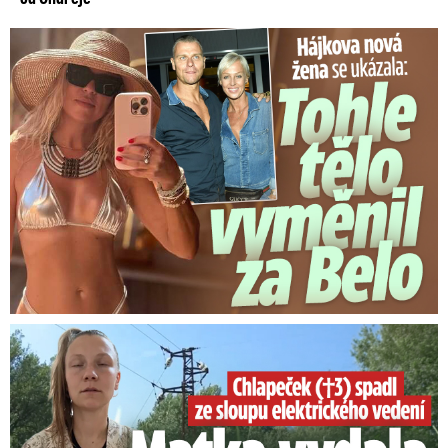
Tohle tělo nahradilo Belo: Nová partnerka se ukázala...
Smrtelný pád chlapce: Matka vydala vyjádření na 16 stran