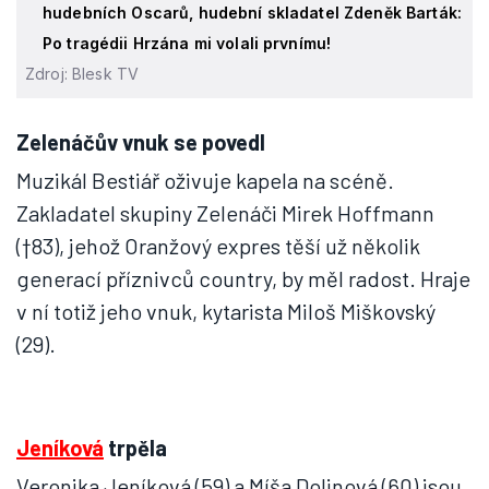
hudebních Oscarů, hudební skladatel Zdeněk Barták:
Po tragédii Hrzána mi volali prvnímu!
Zdroj: Blesk TV
Zelenáčův vnuk se povedl
Muzikál Bestiář oživuje kapela na scéně.
Zakladatel skupiny Zelenáči Mirek Hoffmann
(†83), jehož Oranžový expres těší už několik
generací příznivců country, by měl radost. Hraje
v ní totiž jeho vnuk, kytarista Miloš Miškovský
(29).
Jeníková
trpěla
Veronika Jeníková (59) a Míša Dolinová (60) jsou