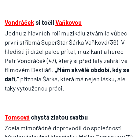
Vondráček
si točil
Vaňkovou
Jednu z hlavních rolí muzikálu ztvárnila vůbec
první stříbrná SuperStar Šárka Vaňková (36). V
hledišti jí držel palce přítel, muzikant a herec
Petr Vondráček (47), který si před lety zahrál ve
filmovém Bestiáři.
„Mám skvělé období, kdy se
daří,“
přiznala Šárka, která má nejen lásku, ale
taky vytouženou práci.
Tomsová
chystá zlatou svatbu
Zcela mimořádně doprovodil do společnosti