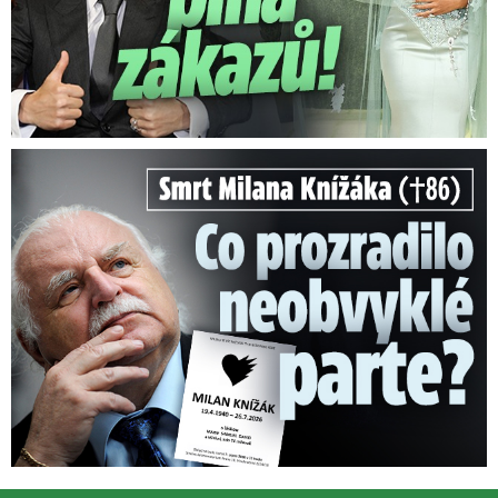
Smrt Milana Knížáka (†86): Co prozradilo neobvyklé parte?