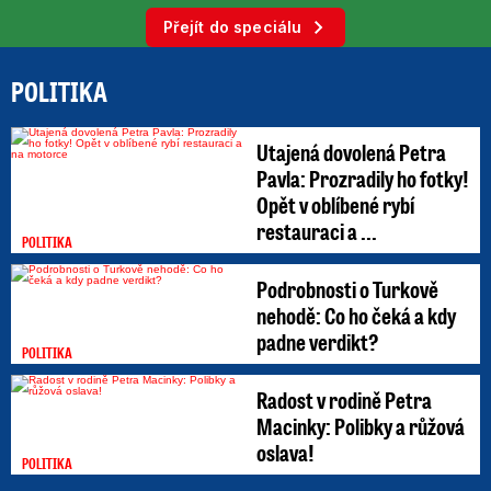
Přejít do speciálu
POLITIKA
Utajená dovolená Petra
Pavla: Prozradily ho fotky!
Opět v oblíbené rybí
restauraci a ...
POLITIKA
Podrobnosti o Turkově
nehodě: Co ho čeká a kdy
padne verdikt?
POLITIKA
Radost v rodině Petra
Macinky: Polibky a růžová
oslava!
POLITIKA