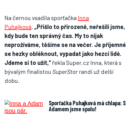
Na černou vsadila sporťačka
Inna
Puhajková
.
„Přišlo to přirozeně, neřešili jsme,
kdy bude ten správný čas. My to nijak
neprožíváme, těšíme se na večer. Je příjemné
se hezky obléknout, vypadat jako hezcí lidé.
Jdeme si to užít,“
řekla Super.cz Inna, která s
bývalým finalistou
SuperStar
randí už delší
dobu.
Sporťačka Puhajková má chlapa: S
Adamem jsme spolu!