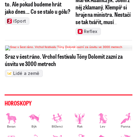
to. Ale pokud budeme hrát
něj zklamaný. Klempíř si
jako dnes... Co se stalo u gólu?
hraje na ministra. Nestačí
se tak tvářit, musí
iSport
zamakat
Reflex
Sraz v šest ráno. Vrchol festivalu Tóny Dolomit zazní za
úsvitu ve 3000 metrech
Lidé a země
HOROSKOPY
Beran
Býk
Blíženci
Rak
Lev
Panna