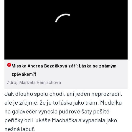
Misska Andrea Bezděková září: Láska se známým
zpěvákem?!
Zdroj: Markéta Reinischová
Jak dlouho spolu chodí, ani jeden neprozradil,
ale je zřejmé, že je to láska jako trám. Modelka
na galavečer vynesla pudrové šaty pošité
peříčky od Lukáše Macháčka a vypadala jako
nežná labuť.