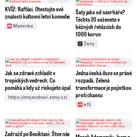
KVÍZ: Rafťáci. Otestujte své
Šaty jako od návrháře?
znalosti kultovní letní komedie
Těchto 20 seženete v
běžných řetězcích do
Maminka
1000 korun
Ženy
Jak se zdravě zchladit v
Jedna česká iluze se právě
tropických vedrech: Co
rozpadá. Zelená
pomáhá a kdy už riskujete úpal
transformace je pojistkou
proti chaosu
https://mojezdravi.zeny.cz/
e15
Zadražil po Besiktasi: Štve nás
Marek Adamczyk: Jsem z