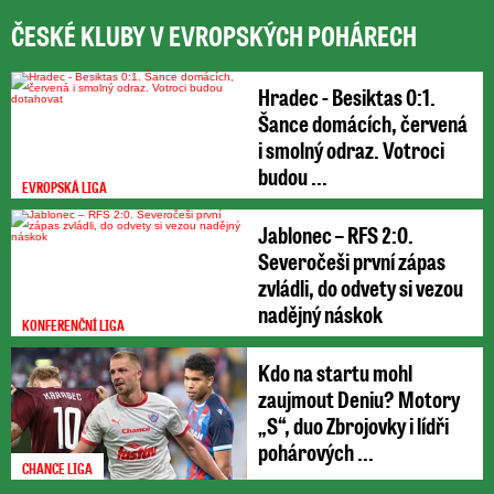
ČESKÉ KLUBY V EVROPSKÝCH POHÁRECH
Hradec - Besiktas 0:1.
Šance domácích, červená
i smolný odraz. Votroci
budou ...
EVROPSKÁ LIGA
Jablonec – RFS 2:0.
Severočeši první zápas
zvládli, do odvety si vezou
nadějný náskok
KONFERENČNÍ LIGA
Kdo na startu mohl
zaujmout Deniu? Motory
„S“, duo Zbrojovky i lídři
pohárových ...
CHANCE LIGA