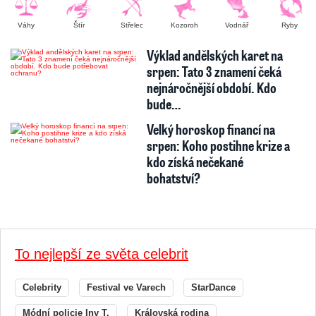
Váhy
Štír
Střelec
Kozoroh
Vodnář
Ryby
Výklad andělských karet na
srpen: Tato 3 znamení čeká
nejnáročnější období. Kdo
bude…
Velký horoskop financí na
srpen: Koho postihne krize a
kdo získá nečekané
bohatství?
To nejlepší ze světa celebrit
Celebrity
Festival ve Varech
StarDance
Módní policie Iny T.
Královská rodina