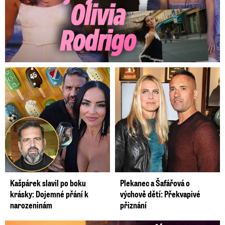
Kašpárek slavil po boku
Plekanec a Šafářová o
krásky: Dojemné přání k
výchově dětí: Překvapivé
narozeninám
přiznání