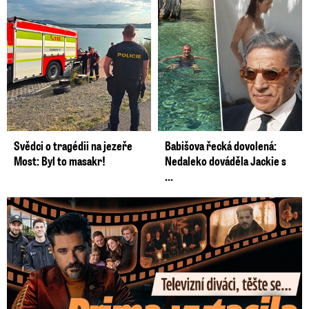
Svědci o tragédii na jezeře
Babišova řecká dovolená:
Most: Byl to masakr!
Nedaleko dováděla Jackie s
...
Prima vytasila podzimní trumfy! Další Zrádci a žhavé novinky