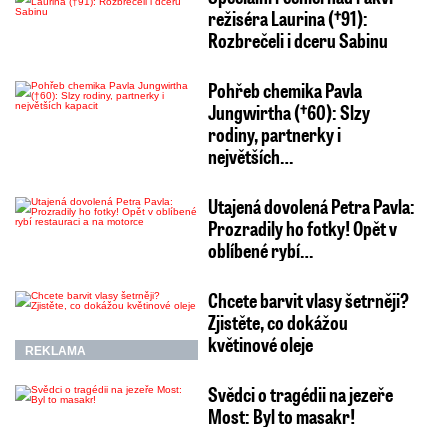
režiséra Laurina (†91):
Rozbrečeli i dceru Sabinu
Pohřeb chemika Pavla
Jungwirtha (†60): Slzy
rodiny, partnerky i
největších…
Utajená dovolená Petra Pavla:
Prozradily ho fotky! Opět v
oblíbené rybí…
Chcete barvit vlasy šetrněji?
Zjistěte, co dokážou
květinové oleje
REKLAMA
Svědci o tragédii na jezeře
Most: Byl to masakr!