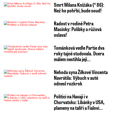
Smrt Milana Knížáka († 86):
Než ho pohřbí, bude soud!
Radost v rodině Petra
Macinky: Polibky a růžová
oslava!
Tománková vedle Partie dva
roky tajně studovala. Dcera
málem nestihla její…
Nehoda syna Žilkové Vincenta
Navrátila: Výbuch v autě
odnesl rozkrok
Politici na Havaji i v
Chorvatsku: Líbánky v USA,
plameny na talíři a Fialovi…