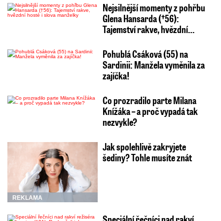
Nejsilnější momenty z pohřbu
Glena Hansarda (†56):
Tajemství rakve, hvězdní…
Pohublá Csáková (55) na
Sardinii: Manžela vyměnila za
zajíčka!
Co prozradilo parte Milana
Knížáka – a proč vypadá tak
nezvykle?
Jak spolehlivě zakryjete
šediny? Tohle musíte znát
REKLAMA
Speciální řečníci nad rakví