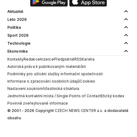
Aktuálně
Léto 2026
Politika
Sport 2026
Technologie
Ekonomika
Kontakty
Redakce
Inzerce
Předplatné
RSS
Kariéra
Autorská práva k publikovaným materiálům
Podmínky pro užívání služby informační společnosti
Informace o zpracování osobních údajů
Cookies
Nastavení soukromí
Vlastnická struktura
Jednotná kontaktní místa / Single Points of Contact
Etický kodex
Povinně zveřejňované informace
© 2001 - 2026 Copyright
CZECH NEWS CENTER a.s.
a dodavatelé
obsahu