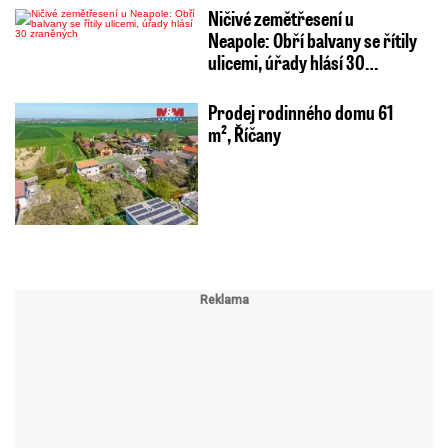
Ničivé zemětřesení u
Neapole: Obří balvany se řítily
ulicemi, úřady hlásí 30…
Prodej rodinného domu 61
m², Říčany