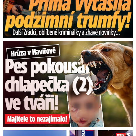
Hrůza v Havířově: Pes pokousal chlapečka (2) ve tváři!