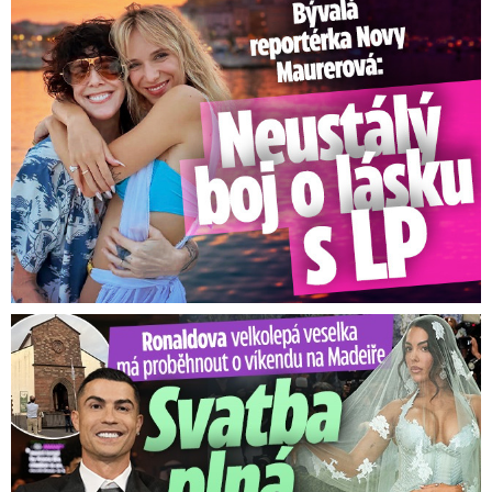
Bývalá reportérka Novy Maurerová: Neustálý boj o lásku s ...
Ronaldova velkolepá veselka na Madeiře: Svatba plná zákazů!