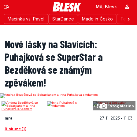
Můj Blesk
Macinka vs. Pavel
StarDance
Made in Česko
Festiva
Nové lásky na Slavících:
Puhajková se SuperStar a
Bezděková se známým
zpěvákem!
45
Fotogalerie >
lara
27. 11. 2023 • 11:03
Diskuze (1)