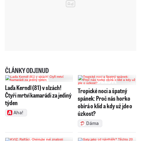
ČLÁNKY ODJINUD
Laďa Kerndl (81) v slzách!
Tropické noci a špatný
Čtyři mrtví kamarádi za jediný
spánek: Proč nás horko
týden
obírá o klid a kdy už jde o
úzkost?
Aha!
Dáma