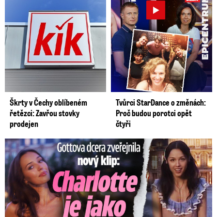
Škrty v Čechy oblíbeném
Tvůrci StarDance o změnách:
řetězci: Zavřou stovky
Proč budou porotci opět
prodejen
čtyři
Gottova dcera zveřejnila nový klip: Je jako Olivie Rodrigo!