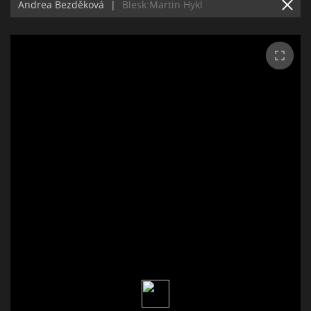
Andrea Bezděková
|
Blesk:Martin Hykl