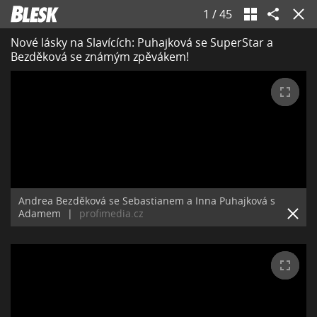
1
/
45
Nové lásky na Slavících: Puhajková se SuperStar a
Bezděková se známým zpěvákem!
Andrea Bezděková se Sebastianem a Inna Puhajková s
Adamem
|
profimedia.cz