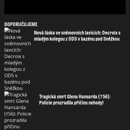
DOPORUČUJEME
Nová láska ve sněmovních lavicích: Decroix s
mladým kolegou z ODS v bazénu pod Sněžkou
Tragická smrt Glena Hansarda (†56):
Policie prozradila příčinu nehody!