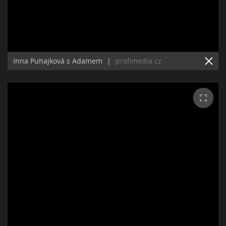
Inna Puhajková s Adamem
|
profimedia.cz