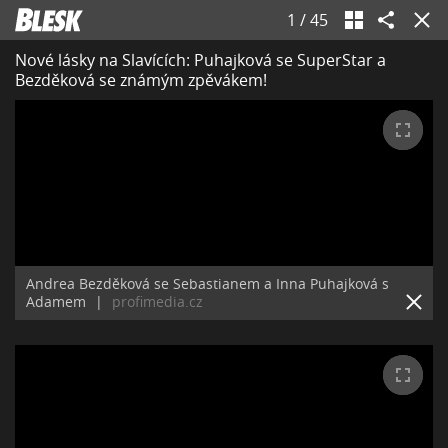
1
/
45
Nové lásky na Slavících: Puhajková se SuperStar a
Bezděková se známým zpěvákem!
Andrea Bezděková se Sebastianem a Inna Puhajková s
Adamem
|
profimedia.cz