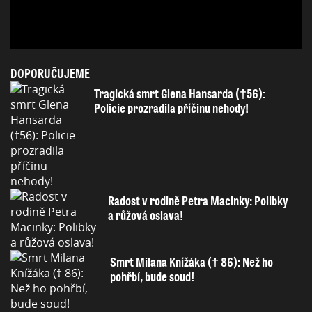
DOPORUČUJEME
Tragická smrt Glena Hansarda (†56):
Policie prozradila příčinu nehody!
Radost v rodině Petra Macinky: Polibky
a růžová oslava!
Smrt Milana Knížáka († 86): Než ho
pohřbí, bude soud!