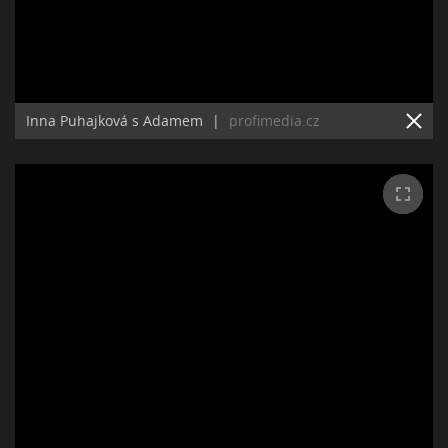
Inna Puhajková s Adamem
|
profimedia.cz