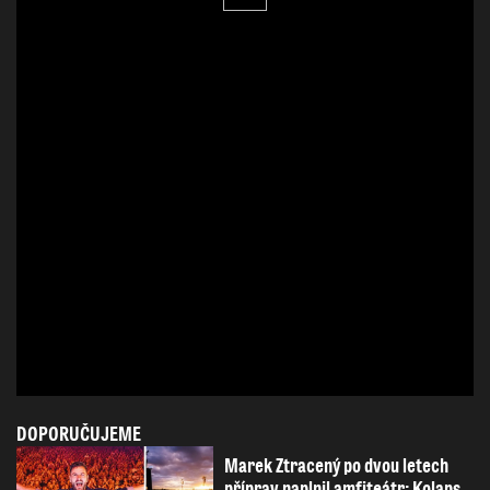
DOPORUČUJEME
Marek Ztracený po dvou letech
příprav naplnil amfiteátr: Kolaps