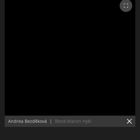
Andrea Bezděková
|
Blesk:Martin Hykl