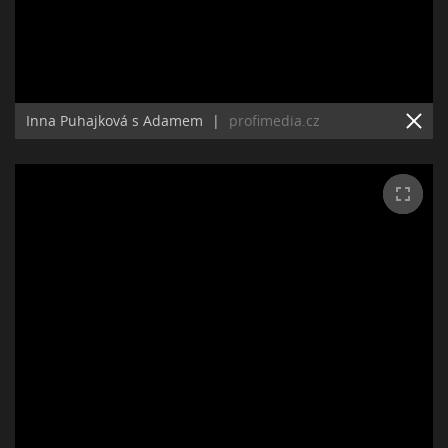
Inna Puhajková s Adamem
|
profimedia.cz