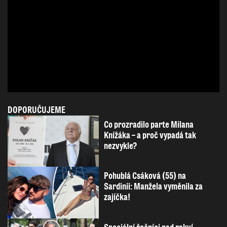
DOPORUČUJEME
Co prozradilo parte Milana
Knížáka – a proč vypadá tak
nezvykle?
Pohublá Csáková (55) na
Sardinii: Manžela vyměnila za
zajíčka!