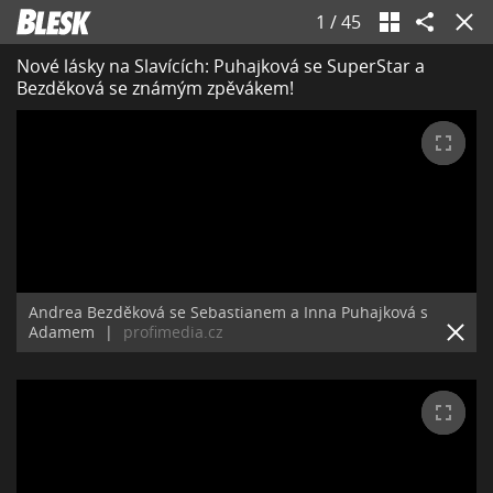
1
/
45
Nové lásky na Slavících: Puhajková se SuperStar a
Bezděková se známým zpěvákem!
Andrea Bezděková se Sebastianem a Inna Puhajková s
Adamem
|
profimedia.cz