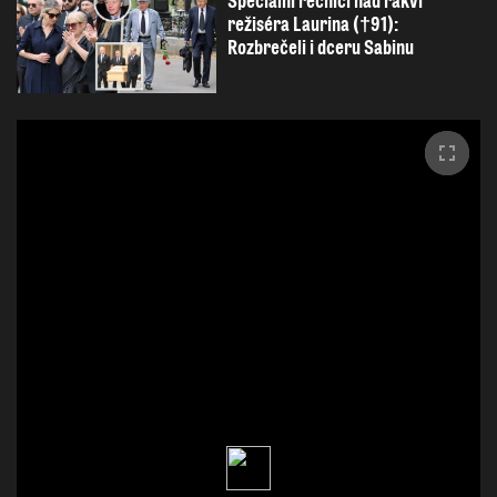
Speciální řečníci nad rakví
režiséra Laurina (†91):
Rozbrečeli i dceru Sabinu