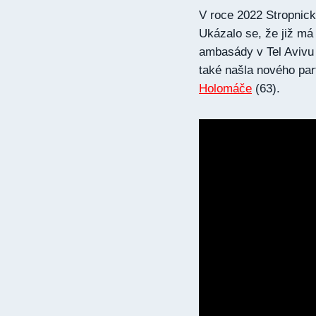
V roce 2022 Stropnick
Ukázalo se, že již má
ambasády v Tel Avivu
také našla nového pa
Holomáče
(63).