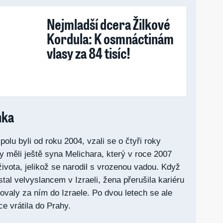
Nejmladší dcera Žilkové
Kordula: K osmnáctinám
vlasy za 84 tisíc!
nka
polu byli od roku 2004, vzali se o čtyři roky
y měli ještě syna Melichara, který v roce 2007
ivota, jelikož se narodil s vrozenou vadou. Když
tal velvyslancem v Izraeli, žena přerušila kariéru
ovaly za ním do Izraele. Po dvou letech se ale
 vrátila do Prahy.