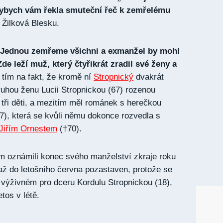
dybych vám řekla smuteční řeč k zemřelému
 Žilková Blesku.
Jednou zemřeme všichni a exmanžel by mohl
de leží muž, který čtyřikrát zradil své ženy a
tím na fakt, že kromě ní
Stropnický
dvakrát
druhou ženu Lucii Stropnickou (67) rozenou
tři děti, a mezitím měl románek s herečkou
7), která se kvůli němu dokonce rozvedla s
Jiřím Ornestem
(†70).
m oznámili konec svého manželství zkraje roku
až do letošního června pozastaven, protože se
výživném pro dceru Kordulu Stropnickou (18),
tos v létě.