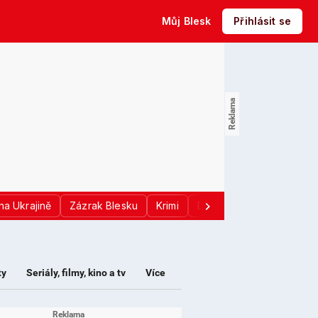
Můj Blesk
Přihlásit se
na Ukrajině
Zázrak Blesku
Krimi
Donald Trump
Sport
ty
Seriály, filmy, kino a tv
Více