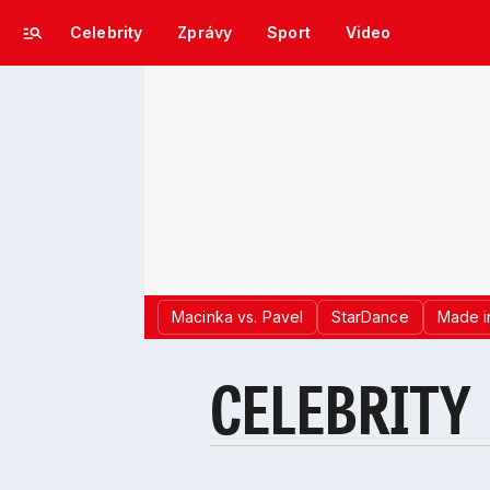
Celebrity
Zprávy
Sport
Video
Macinka vs. Pavel
StarDance
Made i
CELEBRITY