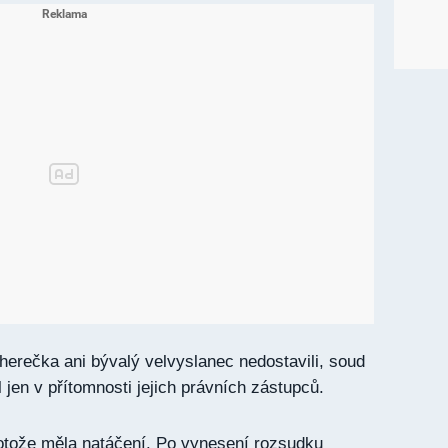
erečka ani bývalý velvyslanec nedostavili, soud
 jen v přítomnosti jejich právních zástupců.
otože měla natáčení. Po vynesení rozsudku