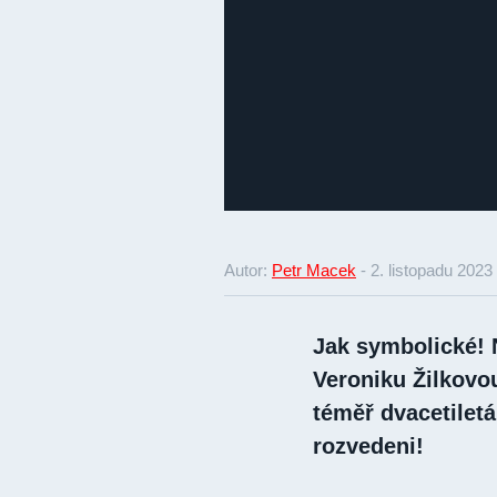
Autor:
Petr Macek
-
2. listopadu 2023
Jak symbolické! 
Veroniku Žilkovou
téměř dvacetiletá
rozvedeni!