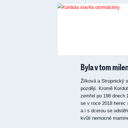
Byla v tom mile
Žilková a Stropnický s
později. Kromě Kordul
zemřel po 198 dnech ž
se v roce 2018 herec s
a i s dcerou se odstěh
kvůli nemocné mamince