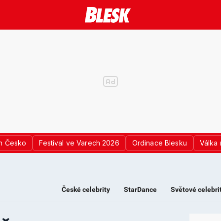
n Česko
Festival ve Varech 2026
Ordinace Blesku
Válka 
České celebrity
StarDance
Světové celebri