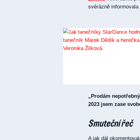
svérázně informovala 
„Prodám nepotřebný o
2023 jsem zase svob
Smuteční řeč
A jak dál okomentoval