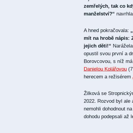
zemřelých, tak co k
manželství?“
navrhla
A hned pokračovala:
„
mít na hrobě nápis: Z
jejich děti!“
Narážela 
opustil svou první a 
Borovcovou, s níž má 
Danielou Kolářovou
(7
herecem a režisérem
Žilková se Stropnický
2022. Rozvod byl ale 
nemohli dohodnout na 
dohodu podepsali až le