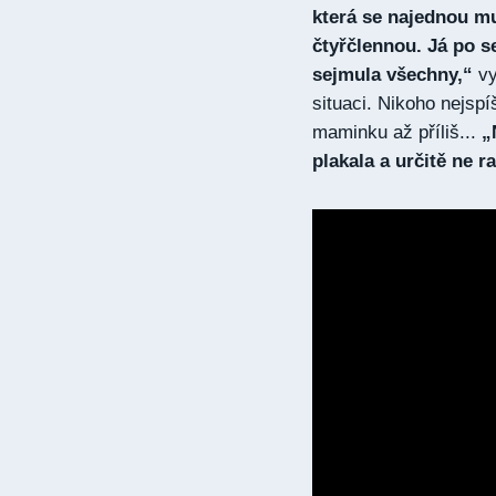
která se najednou mu
čtyřčlennou. Já po s
sejmula všechny,“
vy
situaci. Nikoho nejsp
maminku až příliš...
„
plakala a určitě ne r