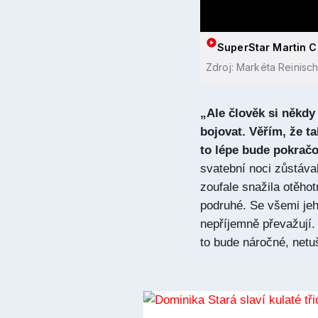
SuperStar Martin Ch
Zdroj: Markéta Reinisc
„Ale člověk si někdy
bojovat. Věřím, že ta
to lépe bude pokračo
svatební noci zůstáva
zoufale snažila otěhot
podruhé. Se všemi jeho
nepříjemně převažují.
to bude náročné, netuš