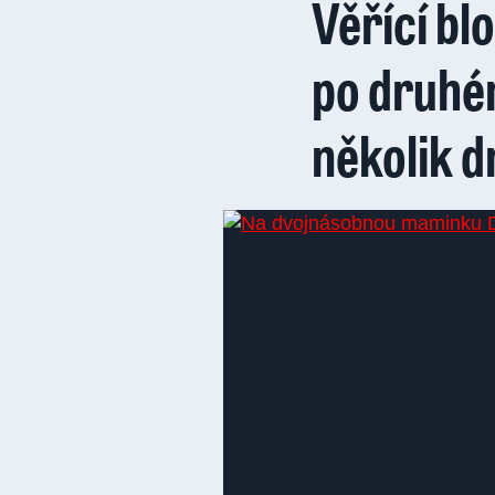
Věřící b
po druhé
několik d