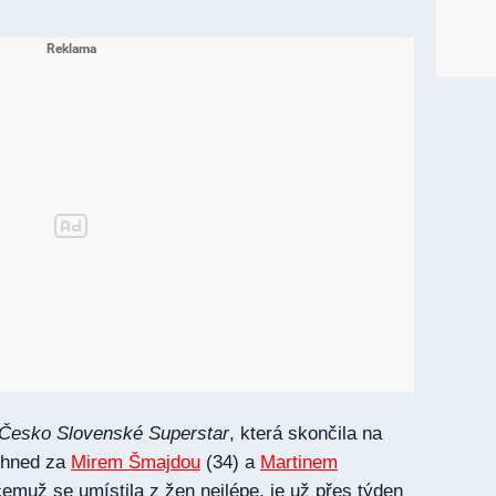
Česko Slovenské Superstar
, která skončila na
 hned za
Mirem Šmajdou
(34) a
Martinem
čemuž se umístila z žen nejlépe, je už přes týden