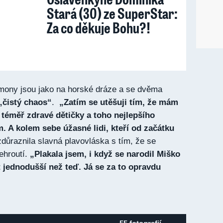
Stará (30) ze SuperStar:
Za co děkuje Bohu?!
mony jsou jako na horské dráze a se dvěma
„čistý chaos“
.
„Zatím se utěšuji tím, že mám
téměř zdravé dětičky a toho nejlepšího
 A kolem sebe úžasné lidi, kteří od začátku
zdůraznila slavná plavovláska s tím, že se
hroutí.
„Plakala jsem, i když se narodil Miško
t jednodušší než teď. Já se za to opravdu