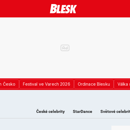
n Česko
Festival ve Varech 2026
Ordinace Blesku
Válka 
České celebrity
StarDance
Světové celebri