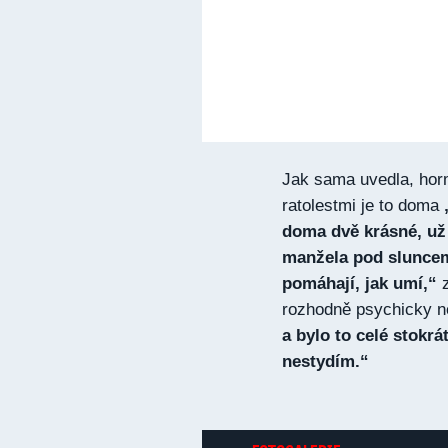
Jak sama uvedla, hor
ratolestmi je to doma
doma dvě krásné, už 
manžela pod sluncem.
pomáhají, jak umí,“
rozhodně psychicky ne
a bylo to celé stokrá
nestydím.“