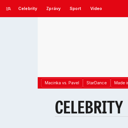
Celebrity
Zprávy
Sport
Video
Macinka vs. Pavel
StarDance
Made i
CELEBRITY