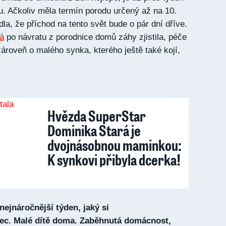
. Ačkoliv měla termín porodu určený až na 10.
dla, že příchod na tento svět bude o pár dní dříve.
á
po návratu z porodnice domů záhy zjistila, péče
ároveň o malého synka, kterého ještě také kojí,
Hvězda SuperStar
Dominika Stará je
dvojnásobnou maminkou:
K synkovi přibyla dcerka!
ejnáročnější týden, jaký si
ec. Malé dítě doma. Zaběhnutá domácnost,