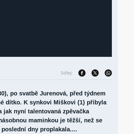
Sdílej:
30), po svatbě Jurenová, před týdnem
é dítko. K synkovi Miškovi (1) přibyla
 a jak nyní talentovaná zpěvačka
ojnásobnou maminkou je těžší, než se
poslední dny proplakala....