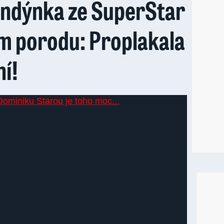
londýnka ze SuperStar
m porodu: Proplakala
ní!