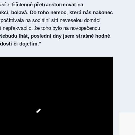
sí z tříčlenné přetransformovat na
ekci, bolavá. Do toho nemoc, která nás nakonec
počítávala na sociální síti neveselou domácí
íš nepřekvapilo, že toho bylo na novopečenou
Nebudu lhát, poslední dny jsem strašně hodně
adostí či dojetím.“