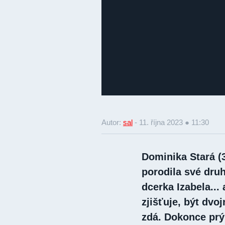
Autor:
sal
-
11. října 2023 ● 11:30
Dominika Stará (
porodila své druh
dcerka Izabela...
zjišťuje, být dv
zdá. Dokonce prý 