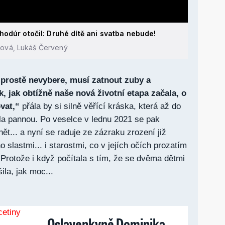
odúr otočil: Druhé dítě ani svatba nebude!
hová, Lukáš Červený
 prostě nevybere, musí zatnout zuby a
k, jak obtížně naše nová životní etapa začala, o
vat,“
přála by si silně věřící kráska, která až do
la pannou. Po veselce v lednu 2021 se pak
nět... a nyní se raduje ze zázraku zrození již
 slastmi... i starostmi, co v jejích očích prozatím
 Protože i když počítala s tím, že se dvěma dětmi
ila, jak moc...
Oslavenkyně Dominika