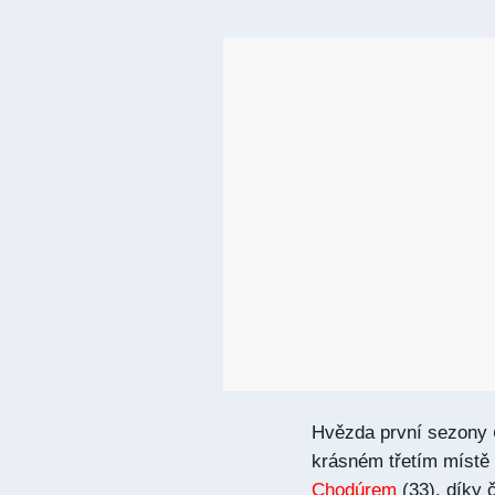
Hvězda první sezony
krásném třetím místě
Chodúrem
(33), díky 