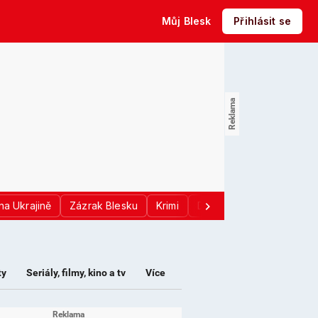
Můj Blesk
Přihlásit se
na Ukrajině
Zázrak Blesku
Krimi
Donald Trump
Sport
ty
Seriály, filmy, kino a tv
Více