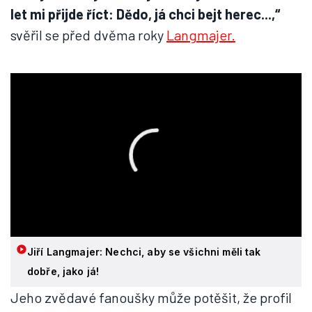
let mi přijde říct: Dědo, já chci bejt herec...,“
svěřil se před dvěma roky
Langmajer.
Jiří Langmajer: Nechci, aby se všichni měli tak
dobře, jako já!
Jeho zvědavé fanoušky může potěšit, že profil