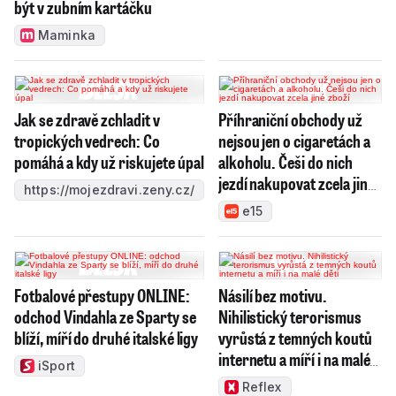
být v zubním kartáčku
Maminka
Jak se zdravě zchladit v
Příhraniční obchody už
tropických vedrech: Co
nejsou jen o cigaretách a
pomáhá a kdy už riskujete úpal
alkoholu. Češi do nich
jezdí nakupovat zcela jiné
https://mojezdravi.zeny.cz/
zboží
e15
Fotbalové přestupy ONLINE:
Násilí bez motivu.
odchod Vindahla ze Sparty se
Nihilistický terorismus
blíží, míří do druhé italské ligy
vyrůstá z temných koutů
internetu a míří i na malé
iSport
děti
Reflex