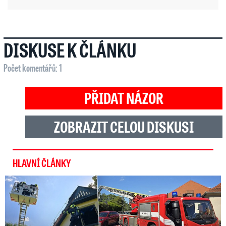
DISKUSE K ČLÁNKU
Počet komentářů: 1
PŘIDAT NÁZOR
ZOBRAZIT CELOU DISKUSI
HLAVNÍ ČLÁNKY
U Daniela Landy hořelo! Hasiči kroutí hlavou