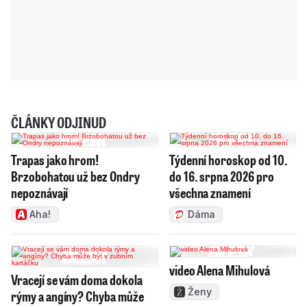
ČLÁNKY ODJINUD
Trapas jako hrom!
Týdenní horoskop od 10.
Brzobohatou už bez Ondry
do 16. srpna 2026 pro
nepoznávají
všechna znamení
Aha!
Dáma
video Alena Mihulová
Vracejí se vám doma dokola
Ženy
rýmy a angíny? Chyba může