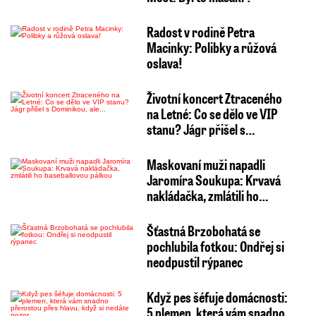
Radost v rodině Petra
Macinky: Polibky a růžová
oslava!
Životní koncert Ztraceného
na Letné: Co se dělo ve VIP
stanu? Jágr přišel s…
Maskovaní muži napadli
Jaromíra Soukupa: Krvavá
nakládačka, zmlátili ho…
Šťastná Brzobohatá se
pochlubila fotkou: Ondřej si
neodpustil rýpanec
Když pes šéfuje domácnosti:
5 plemen, která vám snadno