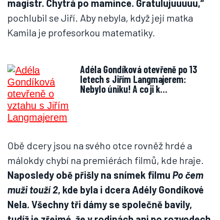
magistr. Chytrá po mamince. Gratulujuuuuu,“
pochlubil se Jiří. Aby nebyla, když její matka
Kamila je profesorkou matematiky.
Adéla Gondíková otevřeně po 13
letech s Jiřím Langmajerem:
Nebylo úniku! A co ji k…
Obě dcery jsou na svého otce rovněž hrdé a
málokdy chybí na premiérách filmů, kde hraje.
Naposledy obě přišly na snímek filmu
Po čem
muži touží 2
, kde byla i dcera Adély Gondíkové
Nela. Všechny tři dámy se společně bavily,
tudíž je zřejmé, že v rodinách ani po rozvodech