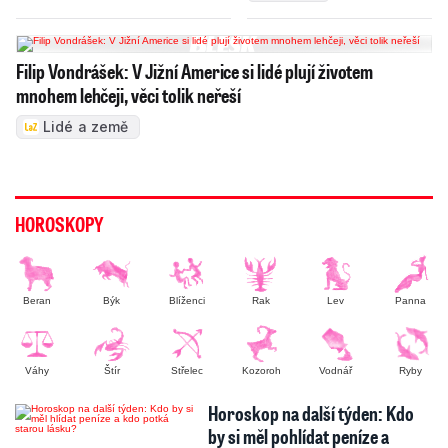
Filip Vondrášek: V Jižní Americe si lidé plují životem
mnohem lehčeji, věci tolik neřeší
Lidé a země
HOROSKOPY
Beran
Býk
Blíženci
Rak
Lev
Panna
Váhy
Štír
Střelec
Kozoroh
Vodnář
Ryby
Horoskop na další týden: Kdo
by si měl pohlídat peníze a