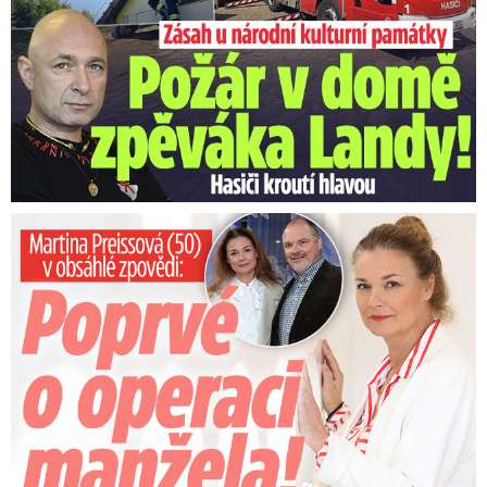
Preissová (50) v obsáhlé zpovědi: Poprvé o operaci manžela