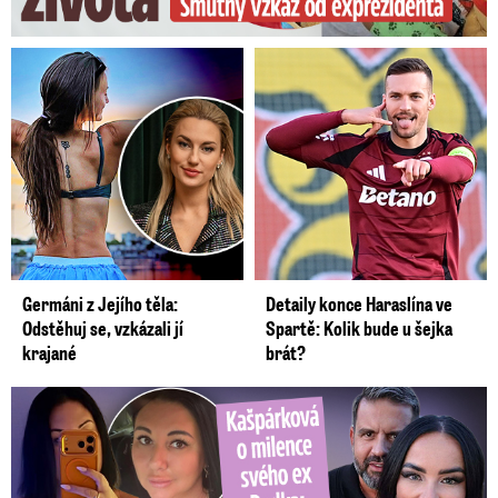
Germáni z Jejího těla:
Detaily konce Haraslína ve
Odstěhuj se, vzkázali jí
Spartě: Kolik bude u šejka
krajané
brát?
Kašpárková o milence svého ex Radka: Kopie z Wishe!