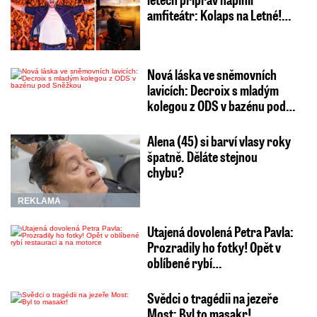
amfiteátr: Kolaps na Letné!…
Nová láska ve sněmovních
lavicích: Decroix s mladým
kolegou z ODS v bazénu pod…
Alena (45) si barví vlasy roky
špatně. Děláte stejnou
chybu?
REKLAMA
Utajená dovolená Petra Pavla:
Prozradily ho fotky! Opět v
oblíbené rybí…
Svědci o tragédii na jezeře
Most: Byl to masakr!