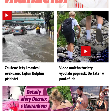
Zrušené lety i masivní
Video malého turisty
evakuace: Tajfun Dolphin
vyvolalo poprask: Do Tater v
přichází
pantoflích
Detaily aféry Decroix s Havránkem: Kdo je tady královna?