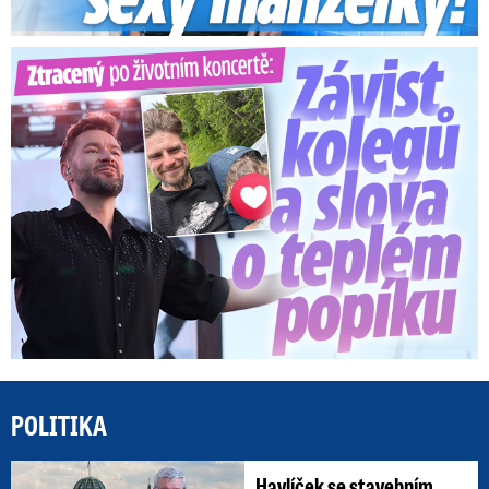
Ztracený po životním koncertě: Závist kolegů a teplý popík
POLITIKA
Havlíček se stavebním