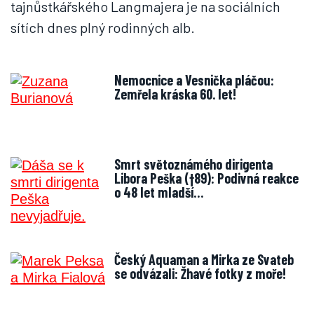
tajnůstkářského Langmajera je na sociálních
sítích dnes plný rodinných alb.
Nemocnice a Vesnička pláčou:
Zemřela kráska 60. let!
Smrt světoznámého dirigenta
Libora Peška (†89): Podivná reakce
o 48 let mladší…
Český Aquaman a Mirka ze Svateb
se odvázali: Žhavé fotky z moře!