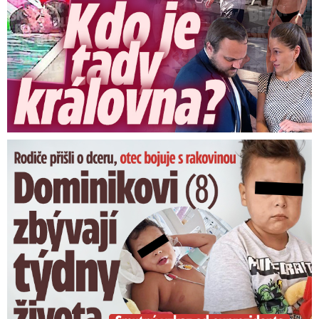
Dominikovi (8) zbývají týdny života: Vzkaz od exprezidenta