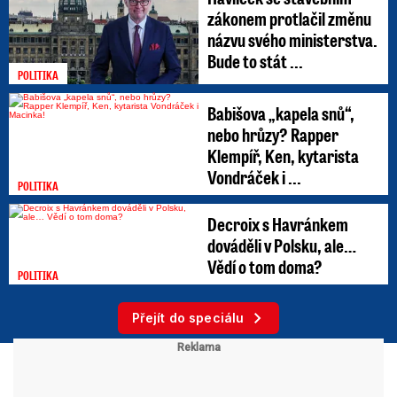
zákonem protlačil změnu
názvu svého ministerstva.
Bude to stát ...
POLITIKA
Babišova „kapela snů“,
nebo hrůzy? Rapper
Klempíř, Ken, kytarista
Vondráček i ...
POLITIKA
Decroix s Havránkem
dováděli v Polsku, ale…
Vědí o tom doma?
POLITIKA
Přejít do speciálu