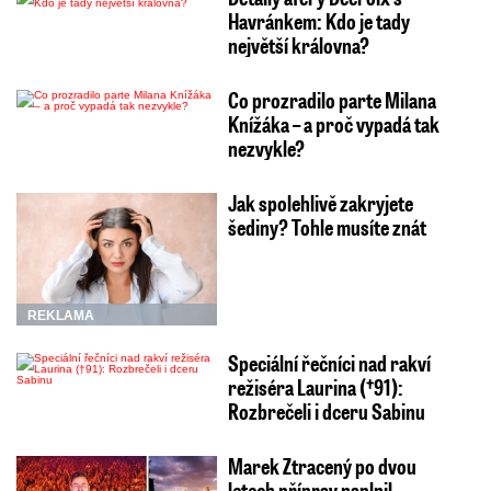
Havránkem: Kdo je tady
největší královna?
Co prozradilo parte Milana
Knížáka – a proč vypadá tak
nezvykle?
Jak spolehlivě zakryjete
šediny? Tohle musíte znát
REKLAMA
Speciální řečníci nad rakví
režiséra Laurina (†91):
Rozbrečeli i dceru Sabinu
Marek Ztracený po dvou
letech příprav naplnil