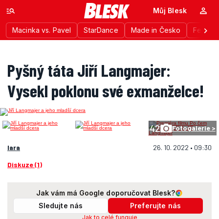
Můj Blesk
Macinka vs. Pavel
StarDance
Made in Česko
Festiva
Pyšný táta Jiří Langmajer:
Vysekl poklonu své exmanželce!
42
Fotogalerie >
lara
26. 10. 2022 • 09:30
Diskuze (1)
Jak vám má Google doporučovat Blesk?
Sledujte nás
Preferujte nás
Jak to celé funguje