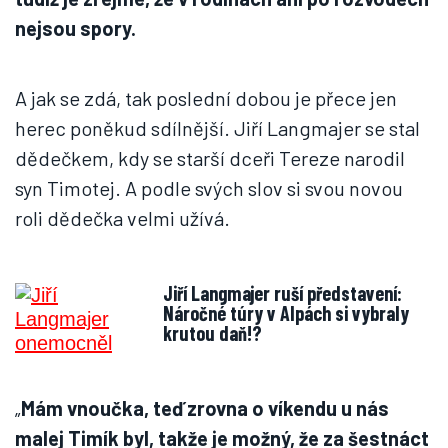
nejsou spory.
A jak se zdá, tak poslední dobou je přece jen
herec poněkud sdílnější. Jiří Langmajer se stal
dědečkem, kdy se starší dceři Tereze narodil
syn Timotej. A podle svých slov si svou novou
roli dědečka velmi užívá.
Jiří Langmajer ruší představení:
Náročné túry v Alpách si vybraly
krutou daň!?
„
Mám vnoučka, teď zrovna o víkendu u nás
malej Timík
byl, takže je možný, že za šestnáct