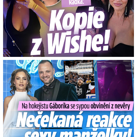
Na Gáboríka se sypou obvinění z nevěry: Reakce manželky!