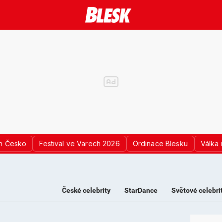
n Česko
Festival ve Varech 2026
Ordinace Blesku
Válka 
České celebrity
StarDance
Světové celebri