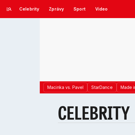
Celebrity
Zprávy
Sport
Video
Macinka vs. Pavel
StarDance
Made i
CELEBRITY