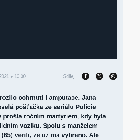
 2021 ● 10:00
Sdílej:
 hrozilo ochrnutí i amputace. Jana
selá pošťačka ze seriálu Policie
y prošla ročním martyriem, kdy byla
lidním vozíku. Spolu s manželem
65) věřili, že už má vybráno. Ale