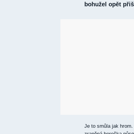
bohužel opět přiš
Je to smůla jak hrom.
zraněná herečka půso