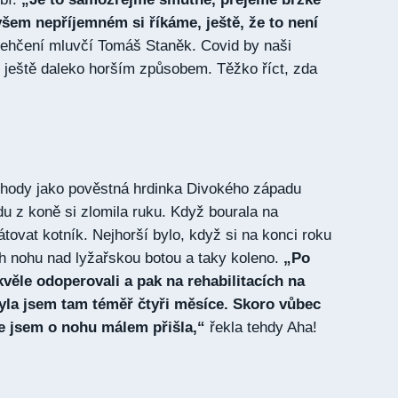
všem nepříjemném si říkáme, ještě, že to není
ulehčení mluvčí Tomáš Staněk. Covid by naši
 ještě daleko horším způsobem. Těžko říct, zda
ehody jako pověstná hrdinka Divokého západu
du z koně si zlomila ruku. Když bourala na
átovat kotník. Nejhorší bylo, když si na konci roku
h nohu nad lyžařskou botou a taky koleno.
„Po
věle odoperovali a pak na rehabilitacích na
yla jsem tam téměř čtyři měsíce. Skoro vůbec
e jsem o nohu málem přišla,“
řekla tehdy Aha!