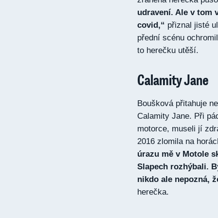
udravení. Ale v tom 
covid,“
přiznal jisté 
přední scénu ochromil
to herečku utěší.
Calamity Jane
Boušková přitahuje n
Calamity Jane. Při pá
motorce, museli jí zdr
2016 zlomila na horác
úrazu mě v Motole sk
Slapech rozhýbali. B
nikdo ale nepozná, ž
herečka.