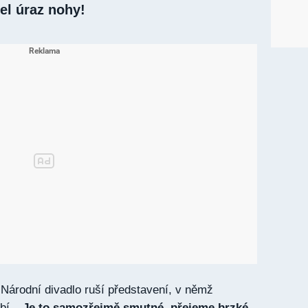
el úraz nohy!
 Národní divadlo ruší představení, v němž
bí.
„Je to samozřejmě smutné, přejeme brzké