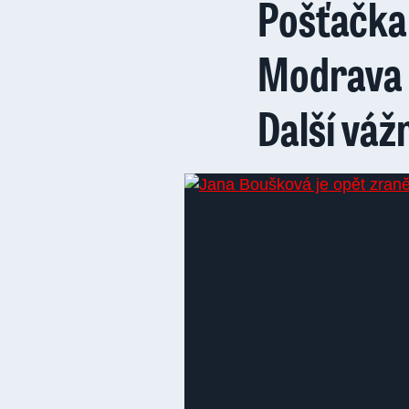
Pošťačka 
Modrava 
Další váž