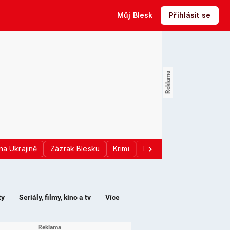
Můj Blesk
Přihlásit se
na Ukrajině
Zázrak Blesku
Krimi
Donald Trump
Sport
ty
Seriály, filmy, kino a tv
Více