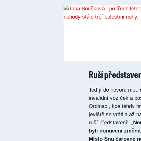
Ruší představen
Teď jí do hovoru moc n
invalidní vozíček a p
Ordinaci, kde tehdy hr
jeviště se vrátila až 
ruší představení!
„Nem
byli donuceni změnit
Místo Snu čarovné n