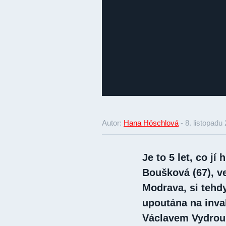
Autor:
Hana Höschlová
-
8. listopadu
Je to 5 let, co jí
Boušková (67), ve
Modrava, si tehd
upoutána na inva
Václavem Vydrou (