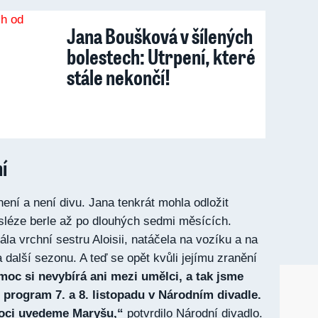
Jana Boušková v šílených
bolestech: Utrpení, které
stále nekončí!
í
ení a není divu. Jana tenkrát mohla odložit
osléze berle až po dlouhých sedmi měsících.
ála vrchní sestru Aloisii, natáčela na vozíku a na
na další sezonu. A teď se opět kvůli jejímu zranění
oc si nevybírá ani mezi umělci, a tak jsme
 program 7. a 8. listopadu v Národním divadle.
oci uvedeme Maryšu,“
potvrdilo Národní divadlo.