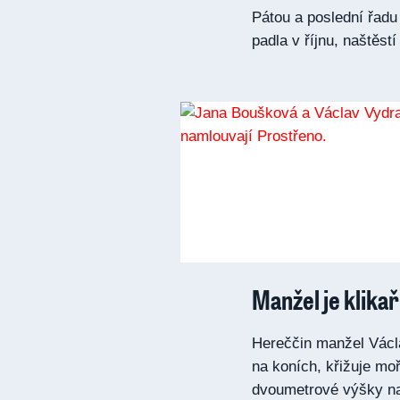
Pátou a poslední řadu 
padla v říjnu, naštěstí 
Manžel je klikař
Hereččin manžel Václa
na koních, křižuje moř
dvoumetrové výšky na 