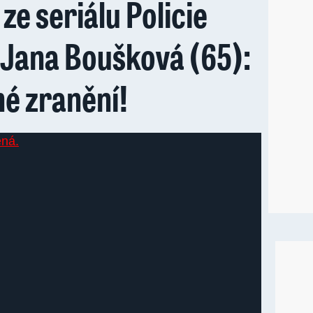
ze seriálu Policie
Jana Boušková (65):
né zranění!