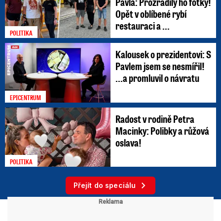
Pavla: Prozradily ho fotky!
Opět v oblíbené rybí
restauraci a ...
POLITIKA
Kalousek o prezidentovi: S
Pavlem jsem se nesmířil!
...a promluvil o návratu
EPICENTRUM
Radost v rodině Petra
Macinky: Polibky a růžová
oslava!
POLITIKA
Přejít do speciálu