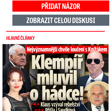
PŘIDAT NÁZOR
ZOBRAZIT CELOU DISKUSI
HLAVNÍ ČLÁNKY
Top momenty pohřbu Knížáka: Dojatý Klempíř, Pospíšil s Medou