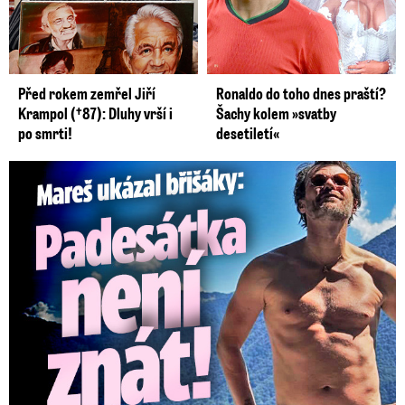
Před rokem zemřel Jiří
Ronaldo do toho dnes praští?
Krampol (†87): Dluhy vrší i
Šachy kolem »svatby
po smrti!
desetiletí«
Mareš v dokonalé formě ukázal břišáky: Padesátka není znát