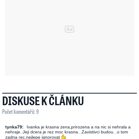
DISKUSE K ČLÁNKU
Počet komentářů: 9
tynka79:
Ivanka je krasna zena,prirozena a na nic si nehrala a
nehraje..Jeji dcera je rez moc krasna...Zavistivci budou...o tom
zadna rec,nejlepe ignorovat