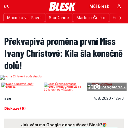
Můj Blesk
Macinka vs. Pavel
StarDance
Made in Česko
Festiva
Překvapivá proměna první Miss
Ivany Christové: Kila šla konečně
dolů!
60
Fotogalerie >
ase
4. 8. 2020 • 12:40
Diskuze (9)
Jak vám má Google doporučovat Blesk?