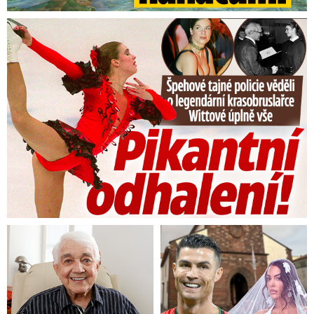
Tajná policie špehovala krasobruslařku Wittovou: Pikantní ...