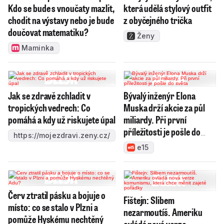
Kdo se bude s vnoučaty mazlit,
která udělá stylový outfit
chodit na výstavy nebo je bude
z obyčejného trička
doučovat matematiku?
Ženy
Maminka
Jak se zdravě zchladit v
Bývalý inženýr Elona
tropických vedrech: Co
Muska drží akcie za půl
pomáhá a kdy už riskujete úpal
miliardy. Při první
příležitosti je pošle do
https://mojezdravi.zeny.cz/
světa
e15
Červ ztratil pásku a bojuje o
Fištejn: Slibem
místo: co se stalo v Plzni a
nezarmoutíš. Ameriku
pomůže Hyskému nechtěný