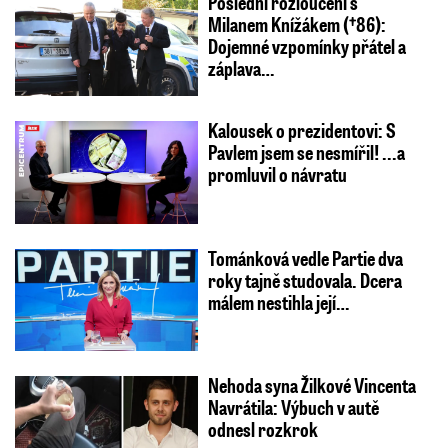
Poslední rozloučení s
Milanem Knížákem (†86):
Dojemné vzpomínky přátel a
záplava…
Kalousek o prezidentovi: S
Pavlem jsem se nesmířil! ...a
promluvil o návratu
Tománková vedle Partie dva
roky tajně studovala. Dcera
málem nestihla její…
Nehoda syna Žilkové Vincenta
Navrátila: Výbuch v autě
odnesl rozkrok