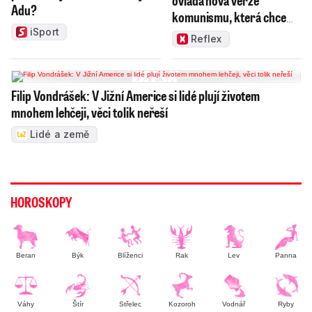
ovládá nová verze
Adu?
komunismu, která chce
měnit zajeté pořádky
iSport
Reflex
Filip Vondrášek: V Jižní Americe si lidé plují životem
mnohem lehčeji, věci tolik neřeší
Lidé a země
HOROSKOPY
Beran
Býk
Blíženci
Rak
Lev
Panna
Váhy
Štír
Střelec
Kozoroh
Vodnář
Ryby