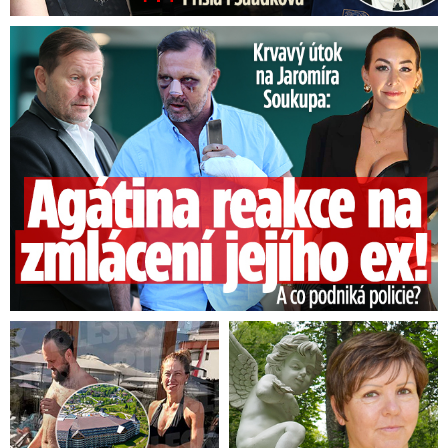
Útok na Jaromíra Soukupa: Reakce Agáty na zmlácení jejího ex