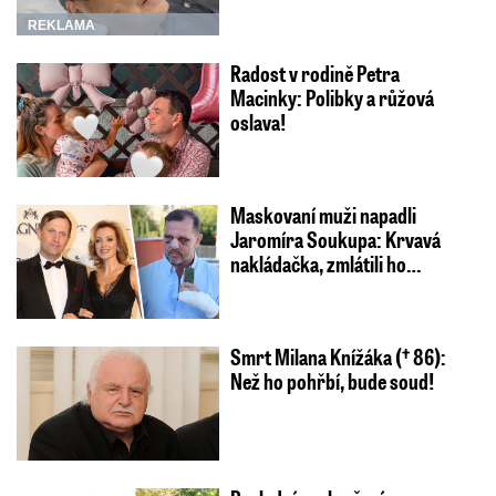
REKLAMA
Radost v rodině Petra
Macinky: Polibky a růžová
oslava!
Maskovaní muži napadli
Jaromíra Soukupa: Krvavá
nakládačka, zmlátili ho…
Smrt Milana Knížáka († 86):
Než ho pohřbí, bude soud!