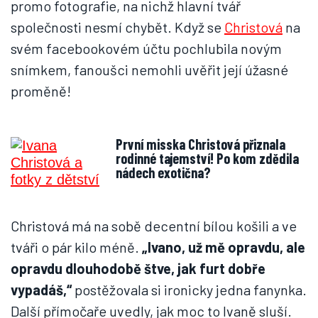
promo fotografie, na nichž hlavní tvář
společnosti nesmí chybět. Když se
Christová
na
svém facebookovém účtu pochlubila novým
snímkem, fanoušci nemohli uvěřit její úžasné
proměně!
První misska Christová přiznala
rodinné tajemství! Po kom zdědila
nádech exotična?
Christová má na sobě decentní bílou košili a ve
tváři o pár kilo méně.
„Ivano, už mě opravdu, ale
opravdu dlouhodobě štve, jak furt dobře
vypadáš,“
postěžovala si ironicky jedna fanynka.
Další přímočaře uvedly, jak moc to Ivaně sluší.