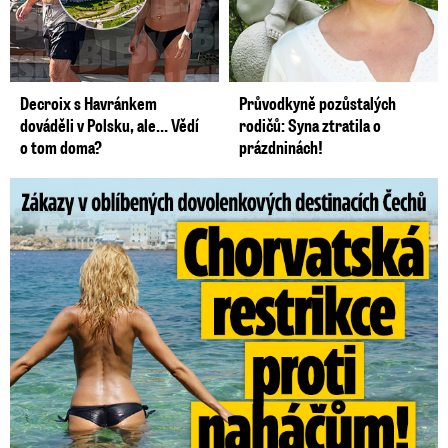
Decroix s Havránkem
Průvodkyně pozůstalých
dováděli v Polsku, ale… Vědí
rodičů: Syna ztratila o
o tom doma?
prázdninách!
Zákazy v dovolenkových rájích: Restrikce proti naháčům!