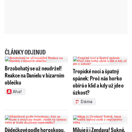
ČLÁNKY ODJINUD
Brzobohatý se už neudržel!
Tropické noci a špatný
Reakce na Danielu v bizarním
spánek: Proč nás horko
oblečku
obírá o klid a kdy už jde o
úzkost?
Aha!
Dáma
Dědečkové podle horoskopu.
Miluje ji i Zendaya! Sukně,