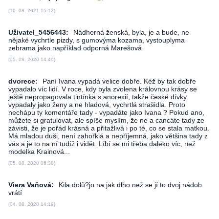
(10. 08. 2021 15:12)
Uživatel_5456443:
Nádherná ženská, byla, je a bude, ne
nějaké vychrtle pizdy, s gumovýma kozama, vystouplyma
zebrama jako například odporná Marešová
(05. 08. 2020 14:40)
dvorece:
Paní Ivana vypadá velice dobře. Kéž by tak dobře
vypadalo víc lidí. V roce, kdy byla zvolena královnou krásy se
ještě nepropagovala tintínka s anorexií, takže české dívky
vypadaly jako ženy a ne hladová, vychrtlá strašidla. Proto
nechápu ty komentáře tady - vypadáte jako Ivana ? Pokud ano,
můžete si gratulovat, ale spíše myslím, že ne a cancáte tady ze
závisti, že je pořád krásná a přitažlivá i po té, co se stala matkou.
Má mladou duši, není zahořklá a nepříjemná, jako většina tady z
vás a je to na ní tudíž i vidět. Líbí se mi třeba daleko víc, než
modelka Krainová...
(05. 08. 2020 06:38)
Viera Vaňová:
Kila dolů?jo na jak dlho než se jí to dvoj nádob
vrátí
(04. 08. 2020 14:19)