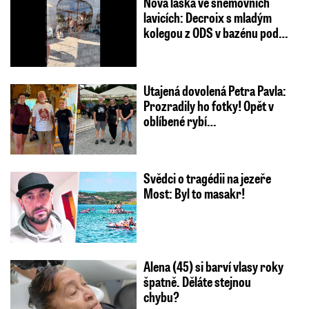
Nová láska ve sněmovních
lavicích: Decroix s mladým
kolegou z ODS v bazénu pod…
Utajená dovolená Petra Pavla:
Prozradily ho fotky! Opět v
oblíbené rybí…
Svědci o tragédii na jezeře
Most: Byl to masakr!
Alena (45) si barví vlasy roky
špatně. Děláte stejnou
chybu?