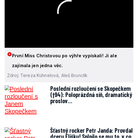
První Miss Christovou po výhře vypískali! Ji ale
zajímala jen jedna věc.
Zdroj: Tereza Kühnelová, Aleš Brunclík
Poslední rozloučení se Skopečkem
(†94): Poloprázdná síň, dramatický
proslov…
Šťastný rocker Petr Janda: Provdal
dceru Elišku! Splnilo se mu to, v co