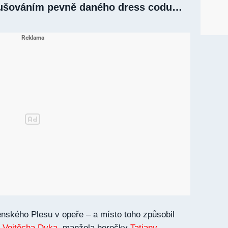
ušováním pevně daného dress codu…
nského Plesu v opeře – a místo toho způsobil
o
Vojtěcha Dyka
, manžela herečky
Tatiany