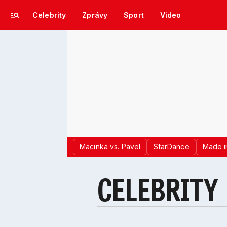
Celebrity
Zprávy
Sport
Video
Macinka vs. Pavel
StarDance
Made i
CELEBRITY