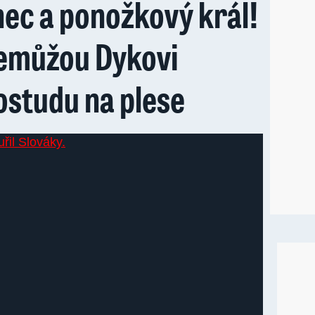
ec a ponožkový král!
nemůžou Dykovi
ostudu na plese