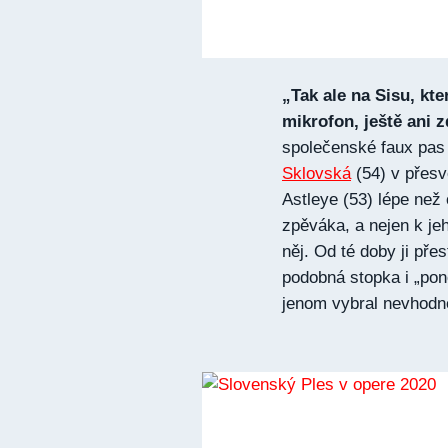
„Tak ale na Sisu, kt
mikrofon, ještě ani 
společenské faux pas
Sklovská
(54) v přesv
Astleye (53) lépe než
zpěváka, a nejen k jeh
něj. Od té doby ji přes
podobná stopka i „pon
jenom vybral nevhodné