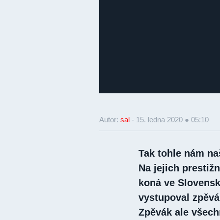
Autor:
sal
-
15. ledna 2020 ● 05:10
Tak tohle nám naš
Na jejich prestiž
koná ve Slovensk
vystupoval zpěvá
Zpěvák ale všechn