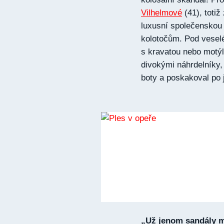
Vilhelmové
(41), totiž
luxusní společenskou 
kolotočům. Pod veselé
s kravatou nebo motýlk
divokými náhrdelníky,
boty a poskakoval po 
„Už jenom sandály 