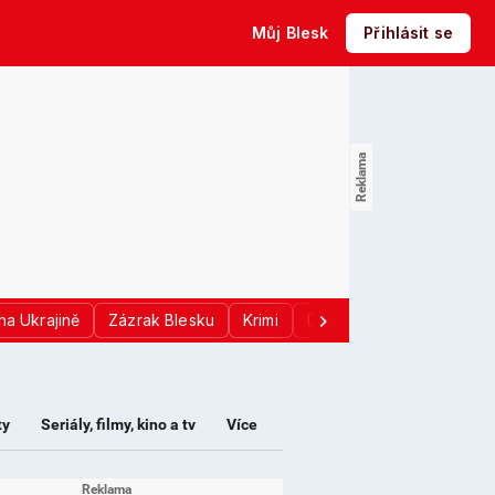
Můj Blesk
Přihlásit se
na Ukrajině
Zázrak Blesku
Krimi
Donald Trump
Sport
ty
Seriály, filmy, kino a tv
Více