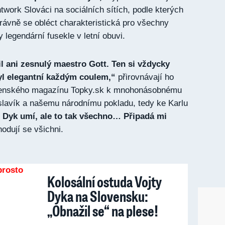
twork Slováci na sociálních sítích, podle kterých
rávně se obléct charakteristická pro všechny
 legendární fusekle v letní obuvi.
il ani zesnulý maestro Gott. Ten si vždycky
yl elegantní každým coulem,“
přirovnávají ho
ovenského magazínu Topky.sk k mnohonásobnému
ý slavík a našemu národnímu pokladu, tedy ke Karlu
t Dyk umí, ale to tak všechno… Připadá mi
hodují se všichni.
Kolosální ostuda Vojty
Dyka na Slovensku:
„Obnažil se“ na plese!