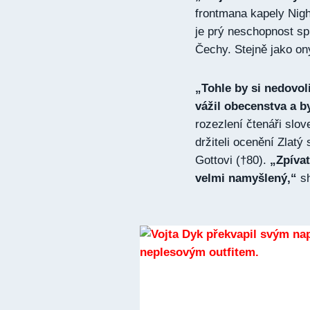
frontmana kapely Nigh
je prý neschopnost sp
Čechy. Stejně jako ony
„Tohle by si nedovol
vážil obecenstva a b
rozezlení čtenáři sl
držiteli ocenění Zlat
Gottovi (†80).
„Zpíva
velmi namyšlený,“
s