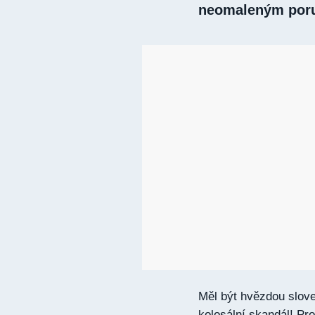
neomaleným por
Měl být hvězdou slove
kolosální skandál! Pr