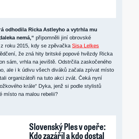
erá odhodila Ricka Astleyho a vytrhla mu
zdaleka nemá,“
připomněli jiní obrovské
 z roku 2015, kdy se zpěvačka
Sisa Lelkes
ědčení, že zná hity britské popové hvězdy Ricka
 on sám, vrhla na jeviště. Odstrčila zaskočeného
o, ale i k údivu všech diváků začala zpívat místo
tali organizátoři na tuto akci zvát. Čeká nyní
ožkového krále“ Dyka, jenž si podle stylistů
 místo na malou rebelii?
Slovenský Ples v opeře:
Kdo zazářil a kdo dostal