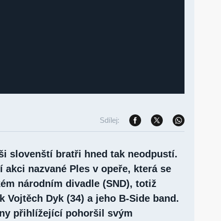
Sdílej:
i slovenští bratři hned tak neodpustí.
ní akci nazvané Ples v opeře, která se
ém národním divadle (SND), totiž
k Vojtěch Dyk (34) a jeho B-Side band.
y přihlížející pohoršil svým