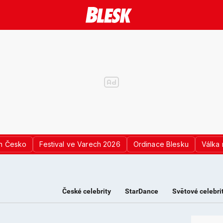
n Česko
Festival ve Varech 2026
Ordinace Blesku
Válka 
České celebrity
StarDance
Světové celebri