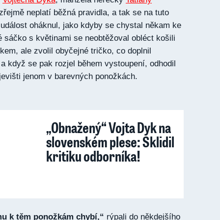
 zřejmě neplatí běžná pravidla, a tak se na tuto
událost oháknul, jako kdyby se chystal někam ke
 sáčko s květinami se neobtěžoval obléct košili
em, ale zvolil obyčejné tričko, co doplnil
 a když se pak rozjel během vystoupení, odhodil
jevišti jenom v barevných ponožkách.
„Obnažený“ Vojta Dyk na
slovenském plese: Sklidil
kritiku odborníka!
mu k těm ponožkám chybí,“
rýpali do někdejšího