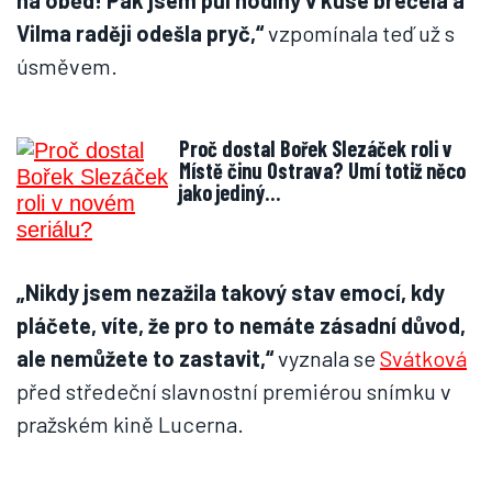
na oběd! Pak jsem půl hodiny v kuse brečela a
Vilma raději odešla pryč,“
vzpomínala teď už s
úsměvem.
Proč dostal Bořek Slezáček roli v
Místě činu Ostrava? Umí totiž něco
jako jediný…
„Nikdy jsem nezažila takový stav emocí, kdy
pláčete, víte, že pro to nemáte zásadní důvod,
ale nemůžete to zastavit,“
vyznala se
Svátková
před středeční slavnostní premiérou snímku v
pražském kině Lucerna.