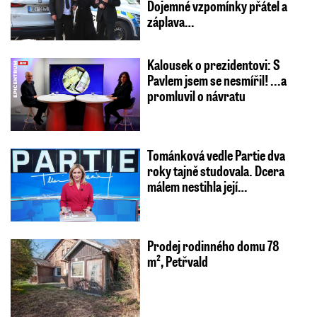
Dojemné vzpomínky přátel a
záplava…
Kalousek o prezidentovi: S
Pavlem jsem se nesmířil! ...a
promluvil o návratu
Tománková vedle Partie dva
roky tajně studovala. Dcera
málem nestihla její…
Prodej rodinného domu 78
m², Petřvald