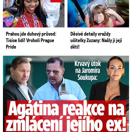
Prahou jde duhový průvod:
Děsivé detaily vraždy
Tisíce lidí! Vrcholí Prague
učitelky Zuzany: Našly ji její
Pride
děti!
Útok na Jaromíra Soukupa: Reakce Agáty na zmlácení jejího ex