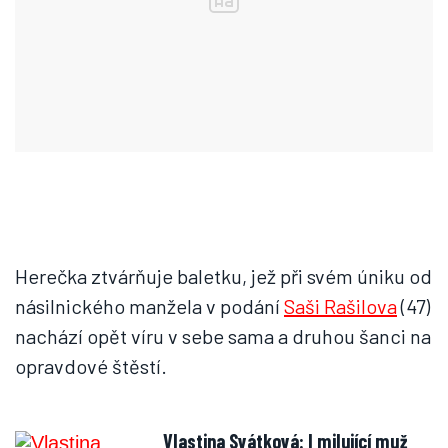
Herečka ztvárňuje baletku, jež při svém úniku od
násilnického manžela v podání
Saši Rašilova
(47)
nachází opět víru v sebe sama a druhou šanci na
opravdové štěstí.
Vlastina Svátková: I milující muž