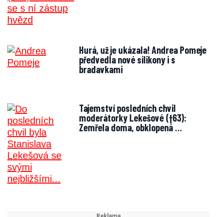
Hurá, už je ukázala! Andrea Pomeje
předvedla nové silikony i s
bradavkami
Tajemství posledních chvil
moderátorky Lekešové (†63):
Zemřela doma, obklopená …