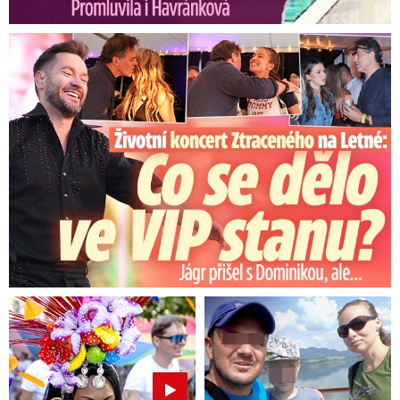
Koncert Ztraceného na Letné: Jágr přišel s Dominikou, ale...