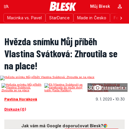
Můj Blesk
Macinka vs. Pavel
StarDance
Made in Česko
Festiva
Hvězda snímku Můj příběh
Vlastina Svátková: Zhroutila se
na place!
30
Fotogalerie >
Pavlína Horáková
9. 1. 2020 • 10:30
Diskuze (0)
Jak vám má Google doporučovat Blesk?