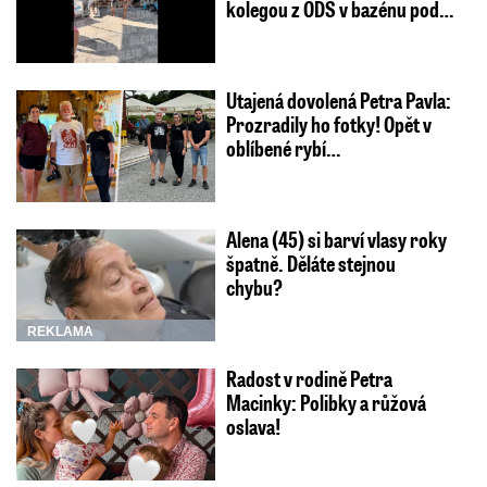
kolegou z ODS v bazénu pod…
Utajená dovolená Petra Pavla:
Prozradily ho fotky! Opět v
oblíbené rybí…
Alena (45) si barví vlasy roky
špatně. Děláte stejnou
chybu?
REKLAMA
Radost v rodině Petra
Macinky: Polibky a růžová
oslava!