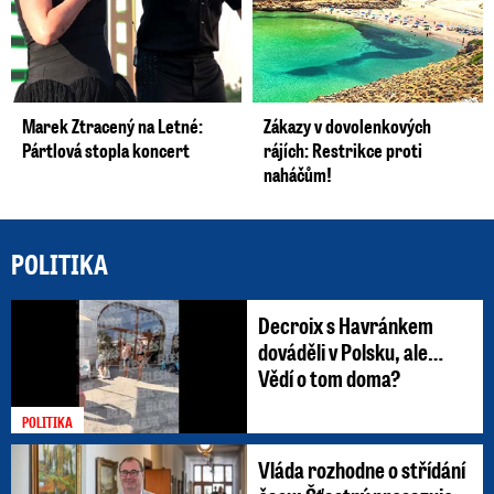
Marek Ztracený na Letné:
Zákazy v dovolenkových
Pártlová stopla koncert
rájích: Restrikce proti
naháčům!
POLITIKA
Decroix s Havránkem
dováděli v Polsku, ale…
Vědí o tom doma?
POLITIKA
Vláda rozhodne o střídání