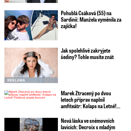
Pohublá Csáková (55) na
Sardinii: Manžela vyměnila za
zajíčka!
Jak spolehlivě zakryjete
šediny? Tohle musíte znát
REKLAMA
Marek Ztracený po dvou
letech příprav naplnil
amfiteátr: Kolaps na Letné!…
Nová láska ve sněmovních
lavicích: Decroix s mladým