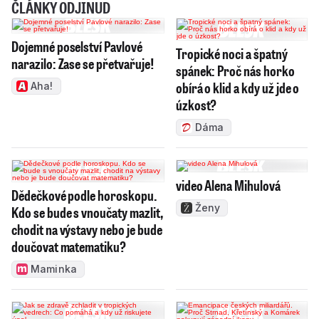
ČLÁNKY ODJINUD
Dojemné poselství Pavlové
Tropické noci a špatný
narazilo: Zase se přetvařuje!
spánek: Proč nás horko
obírá o klid a kdy už jde o
Aha!
úzkost?
Dáma
video Alena Mihulová
Dědečkové podle horoskopu.
Ženy
Kdo se bude s vnoučaty mazlit,
chodit na výstavy nebo je bude
doučovat matematiku?
Maminka