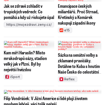
Jak se zdravě zchladit v
Emancipace českých
tropických vedrech: Co
miliardářů. Proč Strnad,
pomáhá a kdy už riskujete úpal
Křetínský a Komárek
nakupují západní ikony
https://mojezdravi.zeny.cz/
e15
Kam míří Haraslín? Místo
Sázka na senátní volby a
mrakodrapů oázy, stadion
zklamané pravičáky.
velký jak v Plzni. Byl by
Dotáhne to Kuba s hnutím
největší hvězdou
Naše Česko do celostátní
politiky?
iSport
Reflex
Filip Vondrášek: V Jižní Americe si lidé plují životem
mnohem lehčeji, věci tolik neřeší