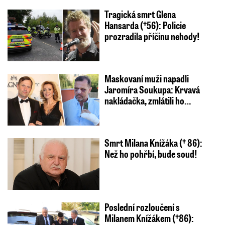
Tragická smrt Glena
Hansarda (†56): Policie
prozradila příčinu nehody!
Maskovaní muži napadli
Jaromíra Soukupa: Krvavá
nakládačka, zmlátili ho…
Smrt Milana Knížáka († 86):
Než ho pohřbí, bude soud!
Poslední rozloučení s
Milanem Knížákem (†86):