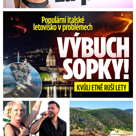
Erupce sicilské sopky Etny: Ruší desítky letů