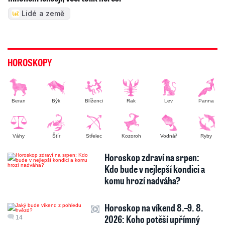
Lidé a země
HOROSKOPY
Beran
Býk
Blíženci
Rak
Lev
Panna
Váhy
Štír
Střelec
Kozoroh
Vodnář
Ryby
Horoskop zdraví na srpen:
Kdo bude v nejlepší kondici a
komu hrozí nadváha?
Horoskop na víkend 8.–9. 8.
2026: Koho potěší upřímný
14