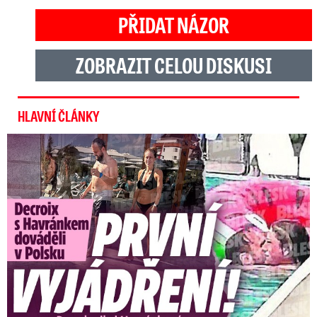
PŘIDAT NÁZOR
ZOBRAZIT CELOU DISKUSI
HLAVNÍ ČLÁNKY
Exministryně s Havránkem dováděli v Polsku: První slova!