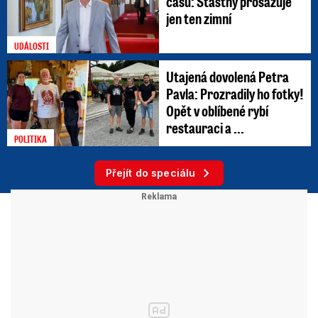
času: Šťastný prosazuje
jen ten zimní
UDÁLOSTI
Utajená dovolená Petra
Pavla: Prozradily ho fotky!
Opět v oblíbené rybí
restauraci a ...
POLITIKA
Přejít do speciálu