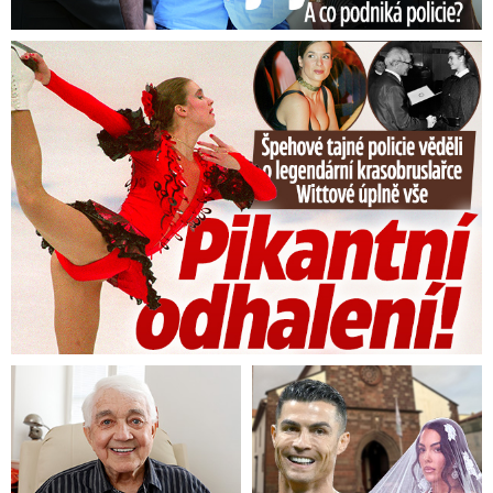
Tajná policie špehovala krasobruslařku Wittovou: Pikantní ...