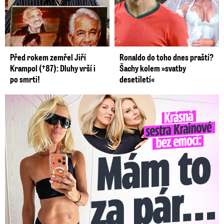
Před rokem zemřel Jiří
Ronaldo do toho dnes praští?
Krampol (†87): Dluhy vrší i
Šachy kolem »svatby
po smrti!
desetiletí«
Krásná sestra Krainové bez emocí: Mám to za pár…