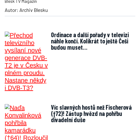
Blesk TV Magazín
Autor: Archiv Blesku
Ordinace a další pořady v televizi
náhle končí. Kolikrát to ještě Češi
budou muset…
Víc slavných hostů než Fischerová
(†72)! Zástup hvězd na pohřbu
divadelní duše