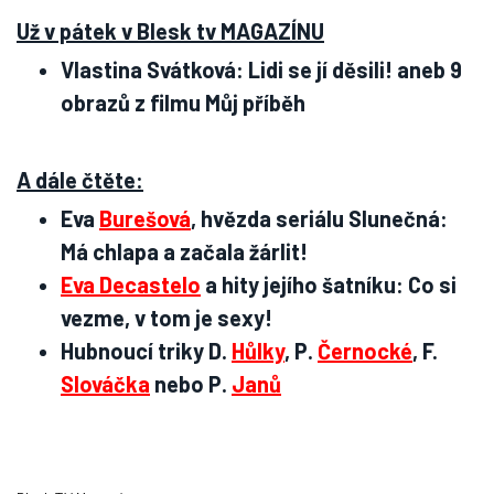
Už v pátek v Blesk tv MAGAZÍNU
Vlastina Svátková: Lidi se jí děsili! aneb 9
obrazů z filmu Můj příběh
A dále čtěte:
Eva
Burešová
, hvězda seriálu Slunečná:
Má chlapa a začala žárlit!
Eva Decastelo
a hity jejího šatníku: Co si
vezme, v tom je sexy!
Hubnoucí triky D.
Hůlky
, P.
Černocké
, F.
Slováčka
nebo P.
Janů