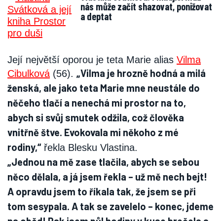
nás může začít shazovat, ponižovat
a deptat
Její největší oporou je teta Marie alias
Vilma
„Vilma je hrozně hodná a milá
Cibulková
(56).
ženská, ale jako teta Marie mne neustále do
něčeho tlačí a nenechá mi prostor na to,
abych si svůj smutek odžila, což člověka
vnitřně štve. Evokovala mi někoho z mé
rodiny,“
řekla Blesku Vlastina.
„Jednou na mě zase tlačila, abych se sebou
něco dělala, a já jsem řekla – už mě nech bejt!
A opravdu jsem to říkala tak, že jsem se při
tom sesypala. A tak se zavelelo – konec, jdeme