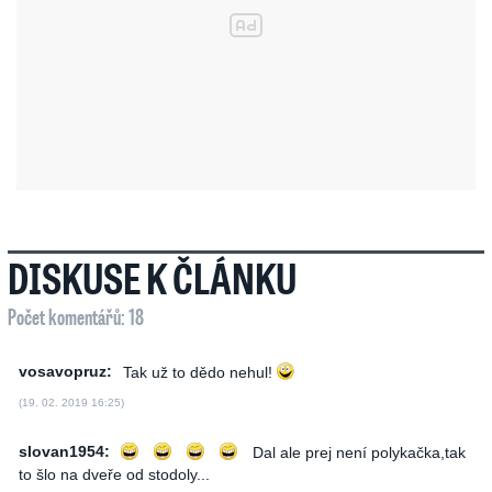
DISKUSE K ČLÁNKU
Počet komentářů: 18
vosavopruz:
Tak už to dědo nehul!
(19. 02. 2019 16:25)
slovan1954:
Dal ale prej není polykačka,tak
to šlo na dveře od stodoly...