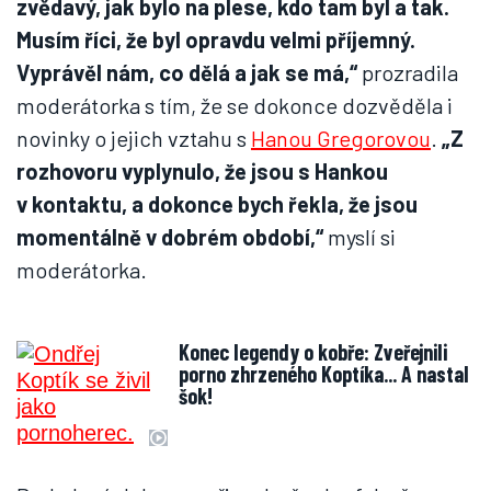
zvědavý, jak bylo na plese, kdo tam byl a tak.
Musím říci, že byl opravdu velmi příjemný.
Vyprávěl nám, co dělá a jak se má,“
prozradila
moderátorka s tím, že se dokonce dozvěděla i
novinky o jejich vztahu s
Hanou Gregorovou
.
„Z
rozhovoru vyplynulo, že jsou s Hankou
v kontaktu, a dokonce bych řekla, že jsou
momentálně v dobrém období,“
myslí si
moderátorka.
Konec legendy o kobře: Zveřejnili
porno zhrzeného Koptíka... A nastal
šok!