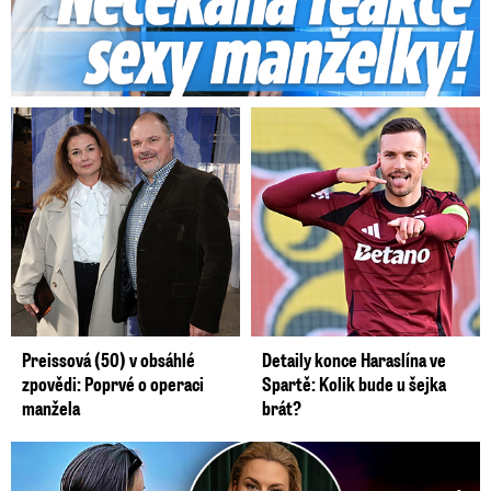
Preissová (50) v obsáhlé
Detaily konce Haraslína ve
zpovědi: Poprvé o operaci
Spartě: Kolik bude u šejka
manžela
brát?
Germáni z Jejího těla: Odstěhuj se, vzkázali jí krajané