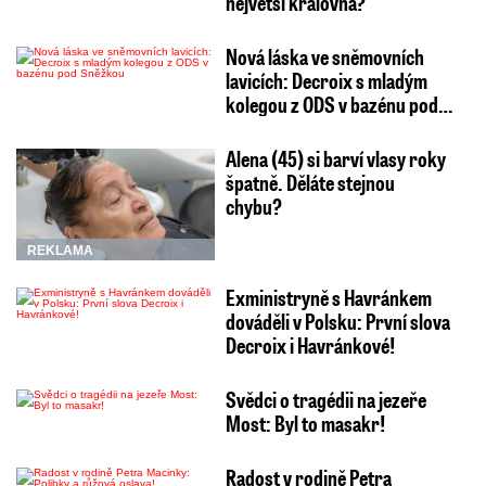
největší královna?
Nová láska ve sněmovních
lavicích: Decroix s mladým
kolegou z ODS v bazénu pod…
Alena (45) si barví vlasy roky
špatně. Děláte stejnou
chybu?
REKLAMA
Exministryně s Havránkem
dováděli v Polsku: První slova
Decroix i Havránkové!
Svědci o tragédii na jezeře
Most: Byl to masakr!
Radost v rodině Petra