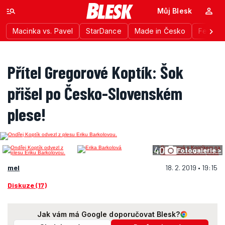
Můj Blesk
Macinka vs. Pavel
StarDance
Made in Česko
Festiva
Přítel Gregorové Koptík: Šok
přišel po Česko-Slovenském
plese!
40
Fotogalerie >
mel
18. 2. 2019 • 19:15
Diskuze (17)
Jak vám má Google doporučovat Blesk?