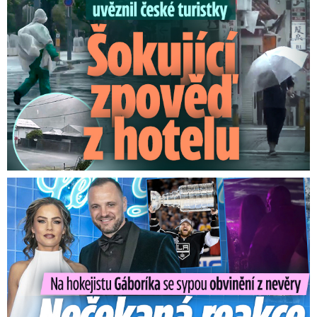
Na Gáboríka se sypou obvinění z nevěry: Reakce manželky!