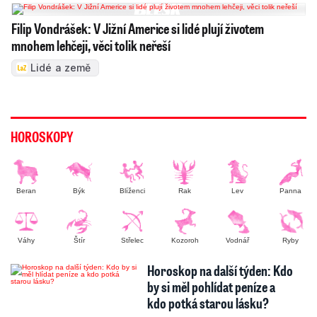
Filip Vondrášek: V Jižní Americe si lidé plují životem
mnohem lehčeji, věci tolik neřeší
Lidé a země
HOROSKOPY
Beran
Býk
Blíženci
Rak
Lev
Panna
Váhy
Štír
Střelec
Kozoroh
Vodnář
Ryby
Horoskop na další týden: Kdo
by si měl pohlídat peníze a
kdo potká starou lásku?