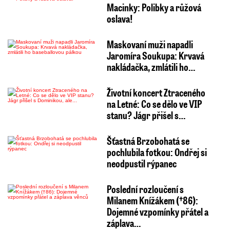
Macinky: Polibky a růžová
oslava!
Maskovaní muži napadli
Jaromíra Soukupa: Krvavá
nakládačka, zmlátili ho…
Životní koncert Ztraceného
na Letné: Co se dělo ve VIP
stanu? Jágr přišel s…
Šťastná Brzobohatá se
pochlubila fotkou: Ondřej si
neodpustil rýpanec
Poslední rozloučení s
Milanem Knížákem (†86):
Dojemné vzpomínky přátel a
záplava…