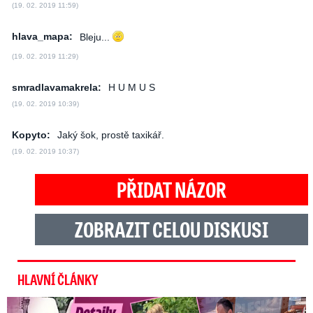
(19. 02. 2019 11:59)
hlava_mapa:
Bleju...
(19. 02. 2019 11:29)
smradlavamakrela:
H U M U S
(19. 02. 2019 10:39)
Kopyto:
Jaký šok, prostě taxikář.
(19. 02. 2019 10:37)
PŘIDAT NÁZOR
ZOBRAZIT CELOU DISKUSI
HLAVNÍ ČLÁNKY
Detaily aféry Decroix s Havránkem: Kdo je tady královna?