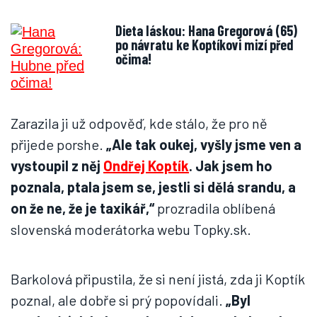
Dieta láskou: Hana Gregorová (65)
po návratu ke Koptíkovi mizí před
očima!
Zarazila ji už odpověď, kde stálo, že pro ně
přijede porshe.
„Ale tak oukej, vyšly jsme ven a
vystoupil z něj
Ondřej Koptík
. Jak jsem ho
poznala, ptala jsem se, jestli si dělá srandu, a
on že ne, že je taxikář,“
prozradila oblíbená
slovenská moderátorka webu Topky.sk.
Barkolová připustila, že si není jistá, zda ji Koptík
poznal, ale dobře si prý popovídali.
„Byl