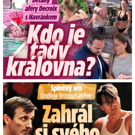
Splněný sen Ondřeje Brzobohatého: Zahrál si svého tátu