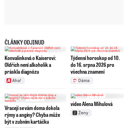
ČLÁNKY ODJINUD
Konvalinková o Kaiserovi:
Týdenní horoskop od 10.
Oldřich není alkoholik a
do 16. srpna 2026 pro
práskla diagnózu
všechna znamení
Aha!
Dáma
video Alena Mihulová
Vracejí se vám doma dokola
Ženy
rýmy a angíny? Chyba může
být v zubním kartáčku