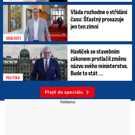
Vláda rozhodne o střídání
času: Šťastný prosazuje
jen ten zimní
UDÁLOSTI
Havlíček se stavebním
zákonem protlačil změnu
názvu svého ministerstva.
Bude to stát ...
POLITIKA
Přejít do speciálu