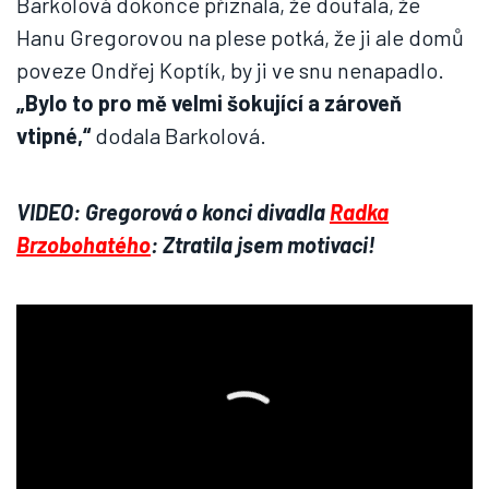
Barkolová dokonce přiznala, že doufala, že
Hanu Gregorovou na plese potká, že ji ale domů
poveze Ondřej Koptík, by ji ve snu nenapadlo.
„Bylo to pro mě velmi šokující a zároveň
vtipné,“
dodala Barkolová.
VIDEO: Gregorová o konci divadla
Radka
Brzobohatého
: Ztratila jsem motivaci!