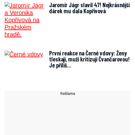
Jaromír Jágr slavil 47! Nejkrásnější
dárek mu dala Kopřivová
První reakce na Černé vdovy: Ženy
tleskají, muži kritizují Čvančarovou!
Je příliš…