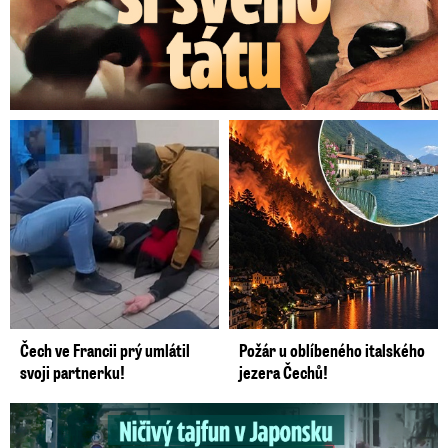
Čech ve Francii prý umlátil
Požár u oblíbeného italského
svoji partnerku!
jezera Čechů!
Ničivý tajfun uvěznil české turistky: Šokující zpověď