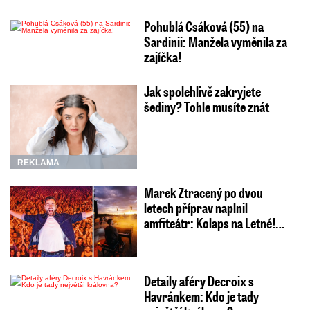
Pohublá Csáková (55) na
Sardinii: Manžela vyměnila za
zajíčka!
Jak spolehlivě zakryjete
šediny? Tohle musíte znát
REKLAMA
Marek Ztracený po dvou
letech příprav naplnil
amfiteátr: Kolaps na Letné!…
Detaily aféry Decroix s
Havránkem: Kdo je tady