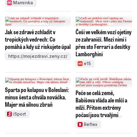
Maminka
Jak se zdravě zchladit v
Češi ve velkém vozí ojetiny
tropických vedrech: Co
ze zahraničí. Mezi nimi i
pomáhá a kdy už riskujete úpal
přes sto Ferrari a desítky
Lamborghini
https://mojezdravi.zeny.cz/
e15
Sparta po kolapsu v Boleslavi:
Peče se celá země,
minus šest a chvála nováčka.
Babišova vláda ale mlčí a
Majer má silnou zbraň
mlží. Přitom extrémy
počasí jsou trvalými
iSport
problémy Česka
Reflex