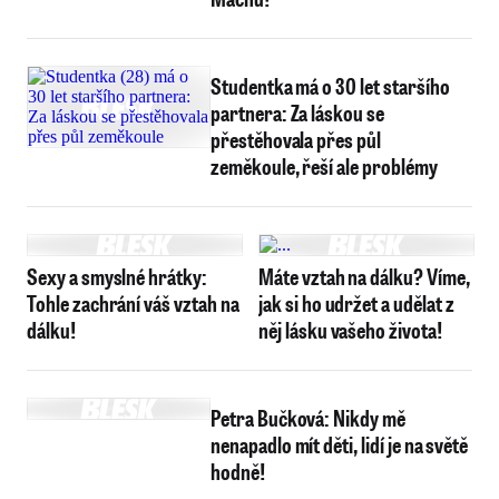
Studentka má o 30 let staršího
partnera: Za láskou se
přestěhovala přes půl
zeměkoule, řeší ale problémy
Sexy a smyslné hrátky:
Máte vztah na dálku? Víme,
Tohle zachrání váš vztah na
jak si ho udržet a udělat z
dálku!
něj lásku vašeho života!
Petra Bučková: Nikdy mě
nenapadlo mít děti, lidí je na světě
hodně!