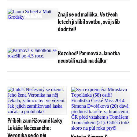
Znají se od malička. Ve třech
letech jí slíbil svatbu, svůj slib
dodržel!
Rozchod! Parmová a Janotka
neustáli vztah na dálku
Příběh zamřížované lásky
Lukáše Nečesaného:
Veronika se do něj
Kráska Simona &