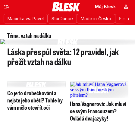
Můj Blesk
Macinka vs. Pavel
StarDance
Made in Česko
Festiva
Téma: vztah na dálku
Láska přes půl světa: 12 pravidel, jak
přežít vztah na dálku
Co je to drobečkování a
nejste jeho obětí? Tohle by
Hana Vagnerová: Jak mluví
vám mělo otevřít oči
se svým Francouzem?
Ovládá dva jazyky!