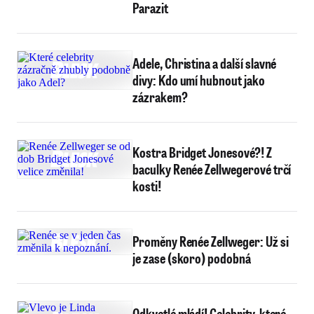
Parazit
Adele, Christina a další slavné
divy: Kdo umí hubnout jako
zázrakem?
Kostra Bridget Jonesové?! Z
baculky Renée Zellwegerové trčí
kosti!
Proměny Renée Zellweger: Už si
je zase (skoro) podobná
Odkvetlé mládí! Celebrity, které