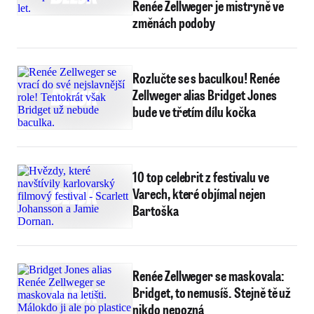
Renée Zellweger je mistryně ve
změnách podoby
Rozlučte se s baculkou! Renée
Zellweger alias Bridget Jones
bude ve třetím dílu kočka
10 top celebrit z festivalu ve
Varech, které objímal nejen
Bartoška
Renée Zellweger se maskovala:
Bridget, to nemusíš. Stejně tě už
nikdo nepozná