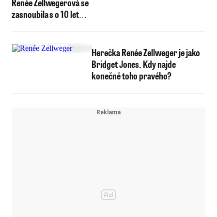
Renée Zellwegerová se
zasnoubila s o 10 let
mladším partnerem!
Herečka Renée Zellweger je jako
Bridget Jones. Kdy najde
konečně toho pravého?