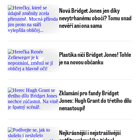
Nová Bridget Jones jen díky
nevytrhanému obočí? Tomu snad
nevěří ani ona sama
Plastika ničí Bridget Jones! Tohle
je na novou občanku
Zklamání pro fandy Bridget
Jones: Hugh Grant do třetího dílu
nenastoupí!
Nejkrásnější i nejstrašlivější