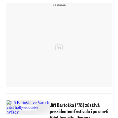
Jiří Bartoška (†78) zůstává
prezidentem festivalu i po smrti:
Vítal Travoltu, Deppa i