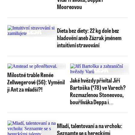
Mooreovou
Dieta bez diety: 22 kg dole bez
hladovění aneb Zázrak jménem
intuitivní stravování
Milostné trable Renée
Jaké hvězdy přivítal Jiří
Zellwegerové (56): Vyměnil
Bartoška (†78) ve Varech?
ji Ant za mladší?!
Rozmazlenou Stoneovou,
bouřliváka Deppa i
Zellwegerovou se
ztracenými kufry
Mladí, talentovaní a na vrcholu:
Seznamte se s hereckými