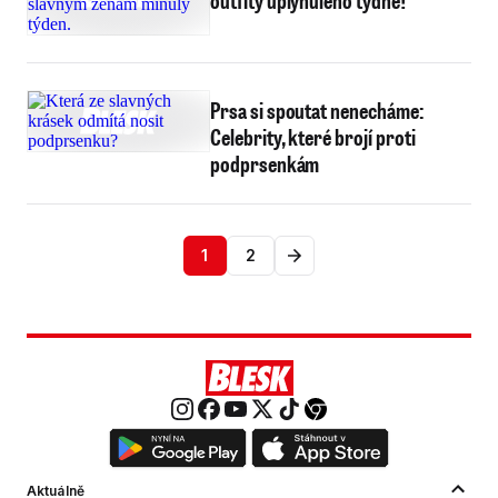
outfity uplynulého týdne!
Prsa si spoutat nenecháme:
Celebrity, které brojí proti
podprsenkám
1
2
Aktuálně