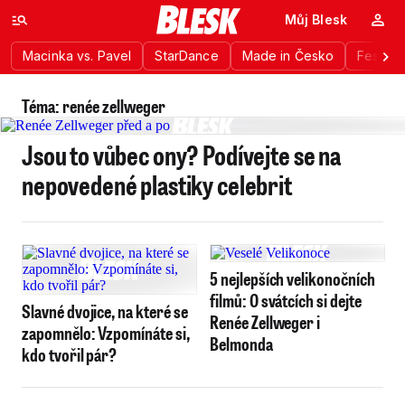
Můj Blesk
Macinka vs. Pavel
StarDance
Made in Česko
Festiva
Téma: renée zellweger
Jsou to vůbec ony? Podívejte se na
nepovedené plastiky celebrit
5 nejlepších velikonočních
filmů: O svátcích si dejte
Slavné dvojice, na které se
Renée Zellweger i
zapomnělo: Vzpomínáte si,
Belmonda
kdo tvořil pár?