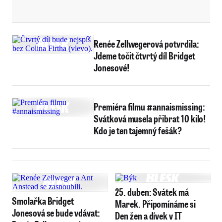
Renée Zellwegerová potvrdila:
Jdeme točit čtvrtý díl Bridget
Jonesové!
Premiéra filmu #annaismissing:
Svátková musela přibrat 10 kilo!
Kdo je ten tajemný fešák?
25. duben: Svátek má
Smolařka Bridget
Marek. Připomínáme si
Jonesová se bude vdávat:
Den žen a dívek v IT