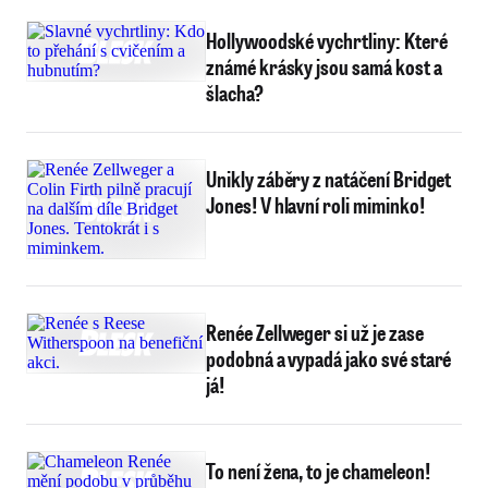
Hollywoodské vychrtliny: Které
známé krásky jsou samá kost a
šlacha?
Unikly záběry z natáčení Bridget
Jones! V hlavní roli miminko!
Renée Zellweger si už je zase
podobná a vypadá jako své staré
já!
To není žena, to je chameleon!