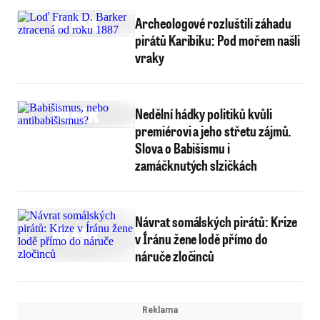
Archeologové rozluštili záhadu
pirátů Karibiku: Pod mořem našli
vraky
Nedělní hádky politiků kvůli
premiérovi a jeho střetu zájmů.
Slova o Babišismu i
zamáčknutých slzičkách
Návrat somálských pirátů: Krize
v Íránu žene lodě přímo do
náruče zločinců