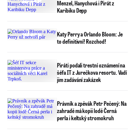
Menzel, Hanychová i Pirát z
Karibiku Depp
Katy Perry a Orlando Bloom: Je
to definitivní! Rozchod!
Piráti podali trestní oznámení na
šéfa IT z Jurečkova resortu. Vadí
jim zadávání zakázek
Právník a zpěvák Petr Pečený: Na
zahradě má kopii lodě Černá
perla i keltský stromokruh