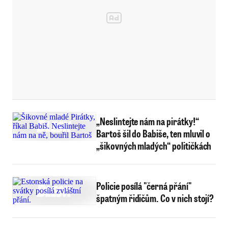
„Neslintejte nám na pirátky!“
Bartoš šil do Babiše, ten mluvil o
„šikovných mladých“ političkách
Policie posílá "černá přání"
špatným řidičům. Co v nich stojí?