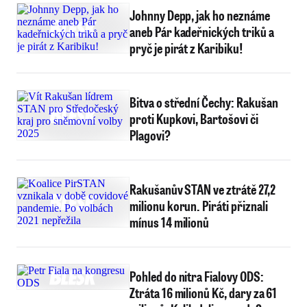
Johnny Depp, jak ho neznáme
aneb Pár kadeřnických triků a
pryč je pirát z Karibiku!
Bitva o střední Čechy: Rakušan
proti Kupkovi, Bartošovi či
Plagovi?
Rakušanův STAN ve ztrátě 27,2
milionu korun. Piráti přiznali
mínus 14 milionů
Pohled do nitra Fialovy ODS:
Ztráta 16 milionů Kč, dary za 61