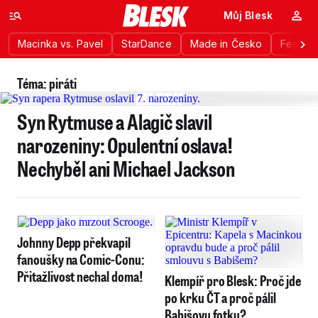
Můj Blesk
Macinka vs. Pavel
StarDance
Made in Česko
Festiva
Téma: piráti
Syn Rytmuse a Alagič slavil
narozeniny: Opulentní oslava!
Nechyběl ani Michael Jackson
Johnny Depp překvapil
fanoušky na Comic-Conu:
Přitažlivost nechal doma!
Klempíř pro Blesk: Proč jde
po krku ČT a proč pálil
Babišovu fotku?