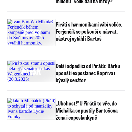
milionů. Kolik dali na mzdy?
Piráti s harmonikami vábí voliče.
Ferjenčík se pokouší o návrat,
nástroj vytáhl i Bartoš
Další odpadlíci od Pirátů: Bárku
opouští exposlanec Kopřiva i
bývalý senátor
„Ubohost!“ U Pirátů to vře, do
Michálka se pustily Bartošova
žena i exposlankyně