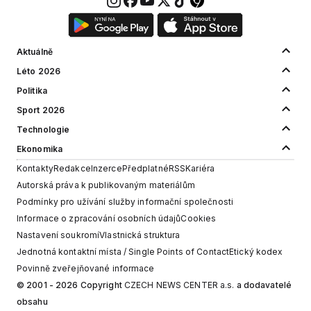
Aktuálně
Léto 2026
Politika
Sport 2026
Technologie
Ekonomika
Kontakty
Redakce
Inzerce
Předplatné
RSS
Kariéra
Autorská práva k publikovaným materiálům
Podmínky pro užívání služby informační společnosti
Informace o zpracování osobních údajů
Cookies
Nastavení soukromí
Vlastnická struktura
Jednotná kontaktní místa / Single Points of Contact
Etický kodex
Povinně zveřejňované informace
© 2001 - 2026 Copyright
CZECH NEWS CENTER a.s.
a dodavatelé
obsahu