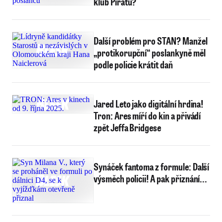
klub Pirátů?
Další problém pro STAN? Manžel
„protikorupční“ poslankyně měl
podle policie krátit daň
Jared Leto jako digitální hrdina!
Tron: Ares míří do kin a přivádí
zpět Jeffa Bridgese
Synáček fantoma z formule: Další
výsměch policii! A pak přiznání...