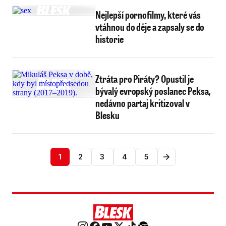
Nejlepší pornofilmy, které vás
vtáhnou do děje a zapsaly se do
historie
Ztráta pro Piráty? Opustil je
bývalý evropský poslanec Peksa,
nedávno partaj kritizoval v
Blesku
1
2
3
4
5