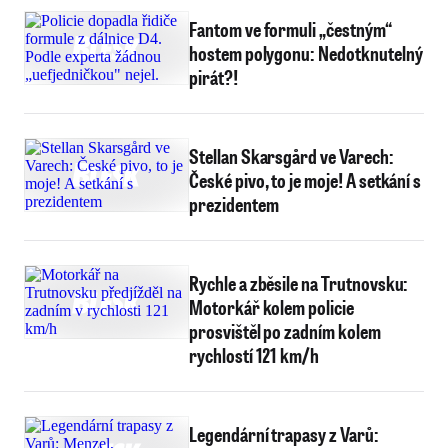
Fantom ve formuli „čestným“
hostem polygonu: Nedotknutelný
pirát?!
Stellan Skarsgård ve Varech:
České pivo, to je moje! A setkání s
prezidentem
Rychle a zběsile na Trutnovsku:
Motorkář kolem policie
prosvištěl po zadním kolem
rychlostí 121 km/h
Legendární trapasy z Varů: