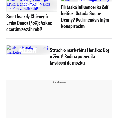
Pirátská influencerka čelí
kritice: Ostuda Sugar
Smrt hvězdy Chirurgů
Denny? Kvůli nenávistným
Erika Danea (†53): Vzkaz
konspiracím
dcerám ze záhrobí!
Strach o marketéra Horáka: Boj
o život! Rodina potvrdila
krvácení do mozku