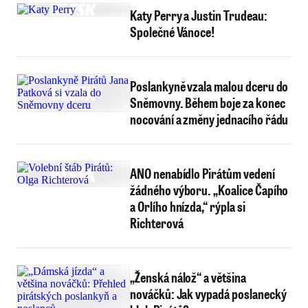
Katy Perry a Justin Trudeau:
Společné Vánoce!
Poslankyně vzala malou dceru do
Sněmovny. Během boje za konec
nocování a změny jednacího řádu
ANO nenabídlo Pirátům vedení
žádného výboru. „Koalice Čapího
a Orlího hnízda,“ rýpla si
Richterová
„Ženská nálož“ a většina
nováčků: Jak vypadá poslanecký