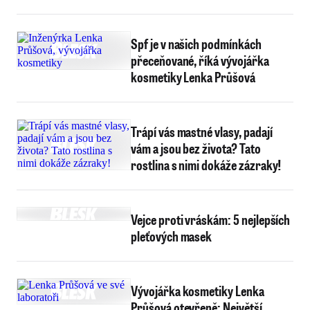
Spf je v našich podmínkách
přeceňované, říká vývojářka
kosmetiky Lenka Průšová
Trápí vás mastné vlasy, padají
vám a jsou bez života? Tato
rostlina s nimi dokáže zázraky!
Vejce proti vráskám: 5 nejlepších
pleťových masek
Vývojářka kosmetiky Lenka
Průšová otevřeně: Největší