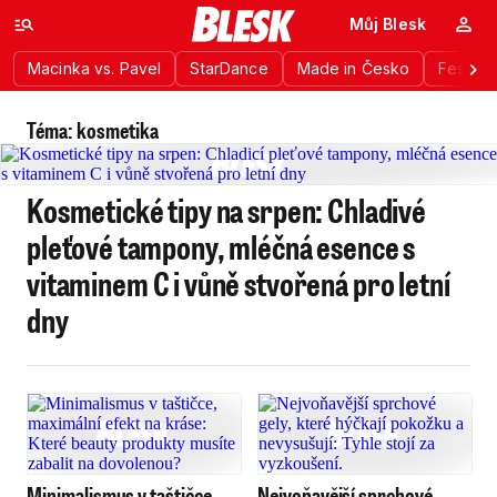
Můj Blesk
Macinka vs. Pavel
StarDance
Made in Česko
Festiva
Téma: kosmetika
Kosmetické tipy na srpen: Chladivé
pleťové tampony, mléčná esence s
vitaminem C i vůně stvořená pro letní
dny
Minimalismus v taštičce,
Nejvoňavější sprchové