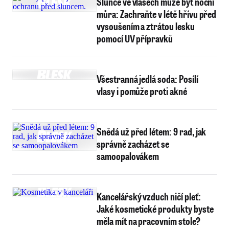
Slunce ve vlasech může být noční
můra: Zachraňte v létě hřívu před
vysoušením a ztrátou lesku
pomocí UV přípravků
Všestranná jedlá soda: Posílí
vlasy i pomůže proti akné
Snědá už před létem: 9 rad, jak
správně zacházet se
samoopalovákem
Kancelářský vzduch ničí pleť:
Jaké kosmetické produkty byste
měla mít na pracovním stole?