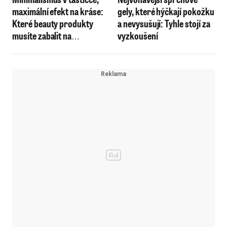
maximální efekt na kráse:
gely, které hýčkají pokožku
Které beauty produkty
a nevysušují: Tyhle stojí za
musíte zabalit na
vyzkoušení
dovolenou?