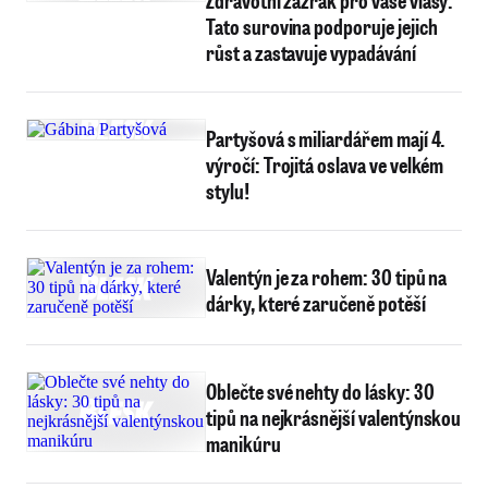
Zdravotní zázrak pro vaše vlasy:
Tato surovina podporuje jejich
růst a zastavuje vypadávání
Partyšová s miliardářem mají 4.
výročí: Trojitá oslava ve velkém
stylu!
Valentýn je za rohem: 30 tipů na
dárky, které zaručeně potěší
Oblečte své nehty do lásky: 30
tipů na nejkrásnější valentýnskou
manikúru