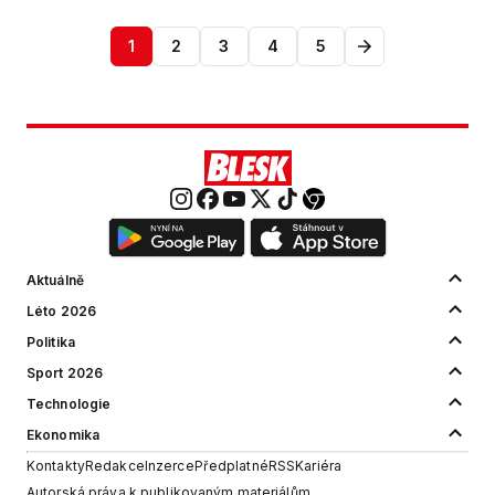
1
2
3
4
5
Aktuálně
Léto 2026
Politika
Sport 2026
Technologie
Ekonomika
Kontakty
Redakce
Inzerce
Předplatné
RSS
Kariéra
Autorská práva k publikovaným materiálům