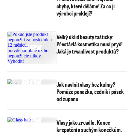
chyby, které děláme! Za co ji
výrobci proklejí?
Velký úklid beauty taštičky:
Přestárlá kosmetika musí pryč!
Jaká je trvanlivost produktů?
Jak navlnit vlasy bez kulmy?
Pomůže ponožka, cedník i pásek
od županu
Vlasy jako zrcadlo: Konec
krepatění a suchým konečkům.