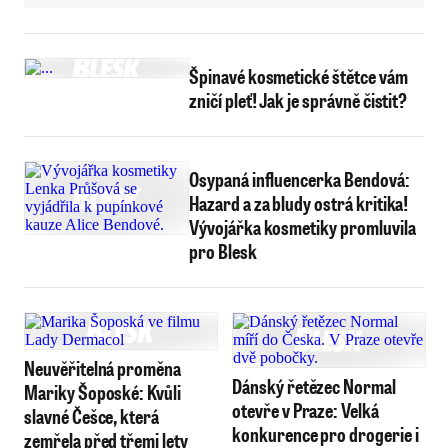
Špinavé kosmetické štětce vám
zničí pleť! Jak je správně čistit?
Osypaná influencerka Bendová:
Hazard a za bludy ostrá kritika!
Vývojářka kosmetiky promluvila
pro Blesk
Neuvěřitelná proměna
Dánský řetězec Normal
Mariky Šoposké: Kvůli
otevře v Praze: Velká
slavné Češce, která
konkurence pro drogerie i
zemřela před třemi lety