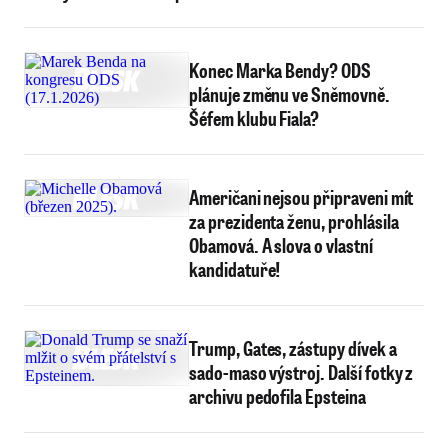
Fialu a Stanjuru
Konec Marka Bendy? ODS
plánuje změnu ve Sněmovně.
Šéfem klubu Fiala?
Američani nejsou připraveni mít
za prezidenta ženu, prohlásila
Obamová. A slova o vlastní
kandidatuře!
Trump, Gates, zástupy dívek a
sado-maso výstroj. Další fotky z
archivu pedofila Epsteina