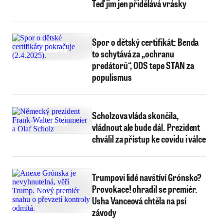
Teď jim jen přidělává vrásky
Spor o dětský certifikát: Benda
to schytává za „ochranu
predátorů“, ODS tepe STAN za
populismus
Scholzova vláda skončila,
vládnout ale bude dál. Prezident
chválil za přístup ke covidu i válce
Trumpovi lidé navštíví Grónsko?
Provokace! ohradil se premiér.
Usha Vanceová chtěla na psí
závody