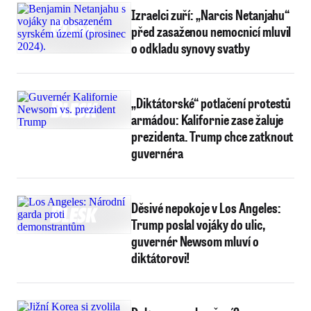
Izraelci zuří: „Narcis Netanjahu“
před zasaženou nemocnicí mluvil
o odkladu synovy svatby
„Diktátorské“ potlačení protestů
armádou: Kalifornie zase žaluje
prezidenta. Trump chce zatknout
guvernéra
Děsivé nepokoje v Los Angeles:
Trump poslal vojáky do ulic,
guvernér Newsom mluví o
diktátorovi!