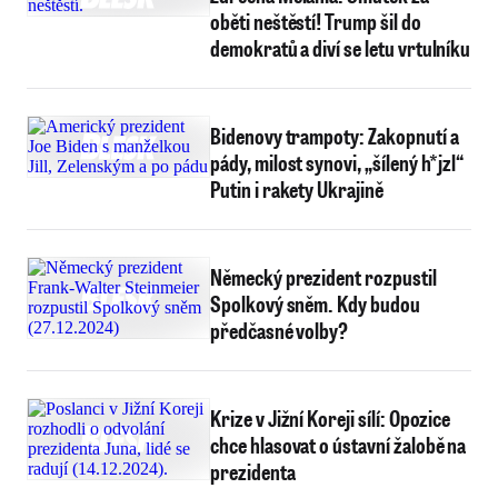
oběti neštěstí! Trump šil do
demokratů a diví se letu vrtulníku
Bidenovy trampoty: Zakopnutí a
pády, milost synovi, „šílený h*jzl“
Putin i rakety Ukrajině
Německý prezident rozpustil
Spolkový sněm. Kdy budou
předčasné volby?
Krize v Jižní Koreji sílí: Opozice
chce hlasovat o ústavní žalobě na
prezidenta