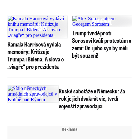
Trump tvrdě proti
Sorosovi kvůli protestům v
Kamala Harrisová vydala
zemi: On i jeho syn by měli
memoáry: Kritizuje
být souzeni!
Trumpa i Bidena. A slova o
„viagře“ pro prezidenta
Ruské sabotáže v Německu: Za
rok je jich dvakrát víc, tvrdí
vojenští zpravodajci