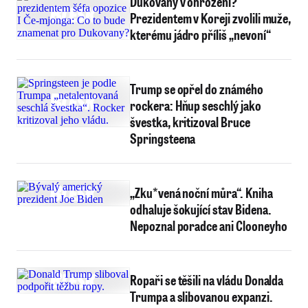
Dukovany v ohrožení?
Prezidentem v Koreji zvolili muže,
kterému jádro příliš „nevoní“
Trump se opřel do známého
rockera: Hňup seschlý jako
švestka, kritizoval Bruce
Springsteena
„Zku*vená noční můra“. Kniha
odhaluje šokující stav Bidena.
Nepoznal poradce ani Clooneyho
Ropaři se těšili na vládu Donalda
Trumpa a slibovanou expanzi.