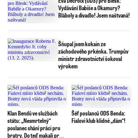
Eva Decroix (ODS) pro Blesk:
Vydávání Babiše a Okamury?
Bláboly a divadlo! Jsem naštvaná!
Šňupal jsem kokain ze
záchodového prkénka. Trumpův
ministr zdravotnictví šokoval
výrokem
Klan Bendů ve službách
Šéf poslanců ODS Benda:
státu: „Nesmrtelný“
Fialovi klub klidně „dám“!
poslanec shání práci pro
bratry. Do teď makali pro