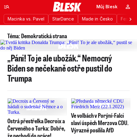
Můj Blesk
Macinka vs. Pavel
StarDance
Made in Česko
Festiva
Téma: Demokratická strana
„Páni! To je ale ubožák.“ Nemocný
Biden se nečekaně ostře pustil do
Trumpa
Ve volbách v Porýní-Falci
Ostrá přestřelka Decroix a
slaví úspěch Merzova CDU.
Červeného o Turka: Dobře,
Výrazně posílila AfD
že nechodí do práce!