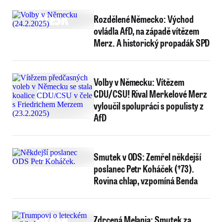
Rozdělené Německo: Východ
ovládla AfD, na západě vítězem
Merz. A historický propadák SPD
Volby v Německu: Vítězem
CDU/CSU! Rival Merkelové Merz
vyloučil spolupráci s populisty z
AfD
Smutek v ODS: Zemřel někdejší
poslanec Petr Koháček (†73).
Rovina chlap, vzpomíná Benda
Zdrcená Melania: Smutek za