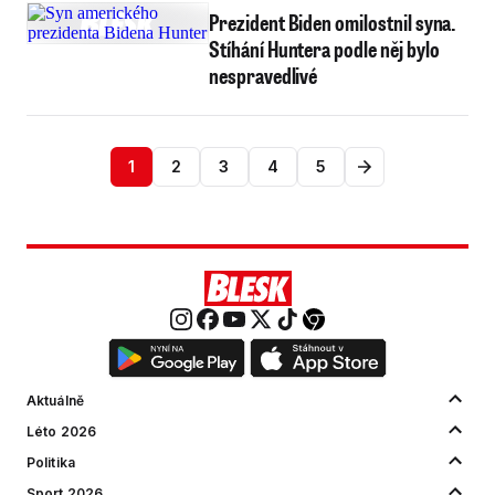
Prezident Biden omilostnil syna.
Stíhání Huntera podle něj bylo
nespravedlivé
1
2
3
4
5
Aktuálně
Léto 2026
Politika
Sport 2026