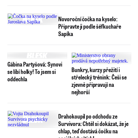
Novoroční čočka na kyselo:
Připravte ji podle šéfkuchaře
Sapíka
Gábina Partyšová: Synovi
Bunkry, kurzy přežití i
se líbí holky! To jsem si
střelecký trénink: Češi se
oddechla
zjevně připravují na
nejhorší
Drahokoupil po odchodu ze
Survivora: Chtěl si dokázat, že je
chlap, teď dostává čočku na