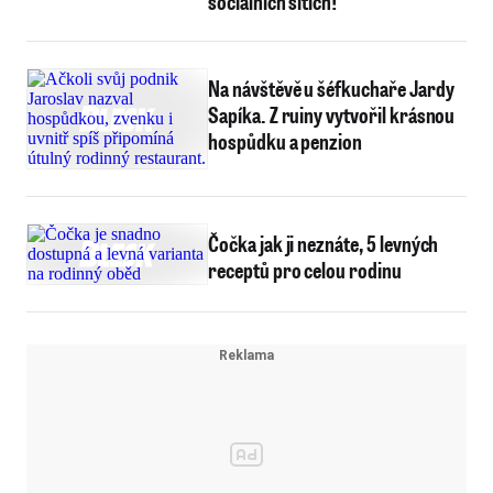
sociálních sítích!
Na návštěvě u šéfkuchaře Jardy
Sapíka. Z ruiny vytvořil krásnou
hospůdku a penzion
Čočka jak ji neznáte, 5 levných
receptů pro celou rodinu