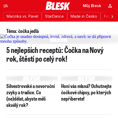
Můj Blesk
Macinka vs. Pavel
StarDance
Made in Česko
Festiva
Téma: čočka jedlá
5 nejlepších receptů: Čočka na Nový
rok, štěstí po celý rok!
Silvestrovské a novoroční
Honí vás mlsná? Ochutnejte
zvyky a tradice. Co
čočkové chipsy, po kterých
(ne)dělat, abyste měli
nepřiberete!
skvělý rok?