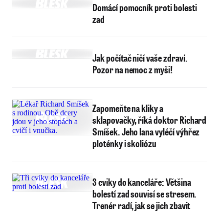
Domácí pomocník proti bolesti
zad
Jak počítač ničí vaše zdraví.
Pozor na nemoc z myši!
Zapomeňte na kliky a
sklapovačky, říká doktor Richard
Smíšek. Jeho lana vyléčí výhřez
ploténky i skoliózu
3 cviky do kanceláře: Většina
bolestí zad souvisí se stresem.
Trenér radí, jak se jich zbavit