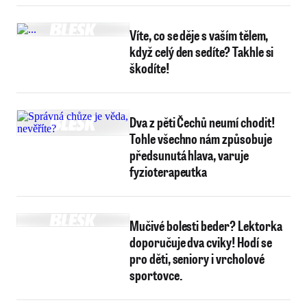
Víte, co se děje s vaším tělem,
když celý den sedíte? Takhle si
škodíte!
Dva z pěti Čechů neumí chodit!
Tohle všechno nám způsobuje
předsunutá hlava, varuje
fyzioterapeutka
Mučivé bolesti beder? Lektorka
doporučuje dva cviky! Hodí se
pro děti, seniory i vrcholové
sportovce.