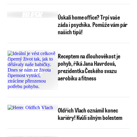
Úskalí home office? Trpí vaše
záda i psychika. Pomůže vám pár
našich tipů!
Receptem na dlouhověkost je
pohyb, říká Jana Havrdová,
prezidentka Českého svazu
aerobiku a fitness
Oldřich Vlach oznámil konec
kariéry! Kvůli silným bolestem