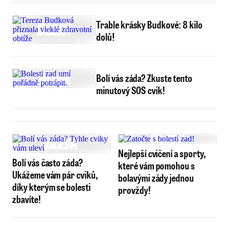
Trable krásky Budkové: 8 kilo
dolů!
Bolí vás záda? Zkuste tento
minutový SOS cvik!
Nejlepší cvičení a sporty,
Bolí vás často záda?
které vám pomohou s
Ukážeme vám pár cviků,
bolavými zády jednou
díky kterým se bolesti
provždy!
zbavíte!