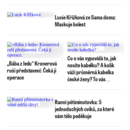
Lucie Křížková ze Sama doma:
Maskuje bolest
Co o vás vypovídá to, jak
„Bába z ledu“ Kronerová
nosíte kabelku? A kolik
ruší představení: Čeká ji
váží průměrná kabelka
operace
české ženy? To vás
překvapí!
Ranní pětiminutovka: 5
jednoduchých cviků, za které
vám tělo poděkuje