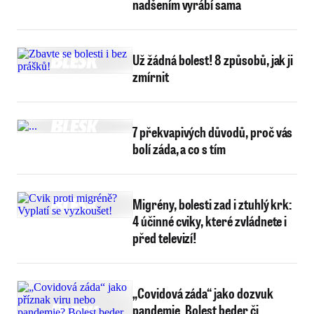
nadšením vyrábí sama
Už žádná bolest! 8 způsobů, jak ji
zmírnit
7 překvapivých důvodů, proč vás
bolí záda, a co s tím
Migrény, bolesti zad i ztuhlý krk:
4 účinné cviky, které zvládnete i
před televizí!
„Covidová záda“ jako dozvuk
pandemie. Bolest beder či