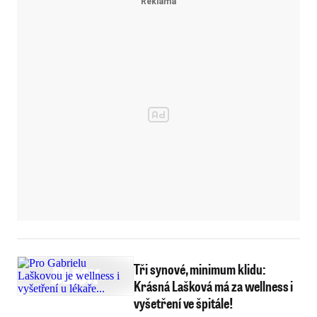
Tři synové, minimum klidu:
Krásná Lašková má za wellness i
vyšetření ve špitále!