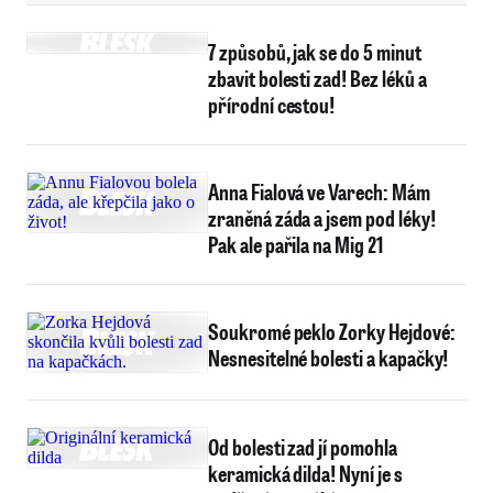
7 způsobů, jak se do 5 minut
zbavit bolesti zad! Bez léků a
přírodní cestou!
Anna Fialová ve Varech: Mám
zraněná záda a jsem pod léky!
Pak ale pařila na Mig 21
Soukromé peklo Zorky Hejdové:
Nesnesitelné bolesti a kapačky!
Od bolesti zad jí pomohla
keramická dilda! Nyní je s