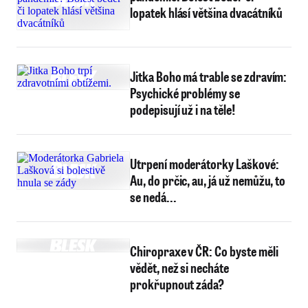
lopatek hlásí většina dvacátníků
Jitka Boho má trable se zdravím:
Psychické problémy se
podepisují už i na těle!
Utrpení moderátorky Laškové:
Au, do prčic, au, já už nemůžu, to
se nedá...
Chiropraxe v ČR: Co byste měli
vědět, než si necháte
prokřupnout záda?