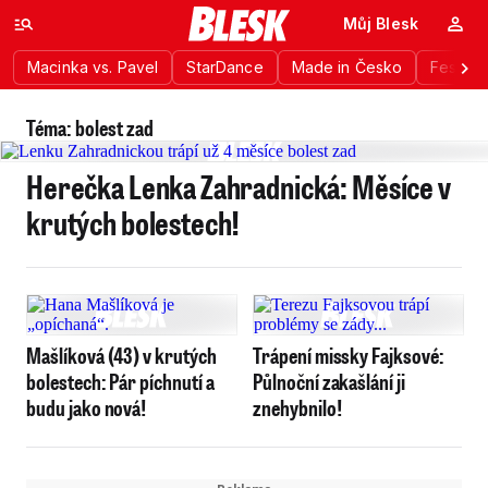
Můj Blesk
Macinka vs. Pavel
StarDance
Made in Česko
Festiva
Téma: bolest zad
Herečka Lenka Zahradnická: Měsíce v
krutých bolestech!
Mašlíková (43) v krutých
Trápení missky Fajksové:
bolestech: Pár píchnutí a
Půlnoční zakašlání ji
budu jako nová!
znehybnilo!