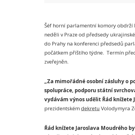
Šéf horní parlamentní komory obdrží 
neděli v Praze od předsedy ukrajinsk
do Prahy na konferenci předsedů parl
počátkem příštího týdne. Termín pře
zveřejněn.
„Za mimořádné osobní zásluhy o pos
spolupráce, podporu státní svrchova
vydávám výnos udělit Řád knížete J
prezidentském
dekretu
Volodymyra Ze
Řád knížete Jaroslava Moudrého byl