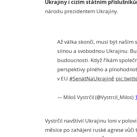
Ukrajiny i cizím státním příslušník
národu prezidentem Ukrajiny.
Až válka skončí, musí být naším
silnou a svobodnou Ukrajinu. Bud
budoucnosti. Když říkám společ
perspektivy plného a plnohodnot
v EU.
#SenátNaUkrajině
pic.twit
— Miloš Vystrčil (@Vystrcil_Milos)
Vystrčil navštívil Ukrajinu loni v pol
měsíce po zahájení ruské agrese vůči 