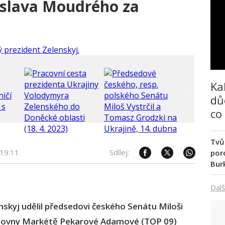
slava Moudrého za
Ka
dů
co
Tvů
19:11
Sdílej:
poro
Bur
Dalš
skyj udělil předsedovi českého Senátu Miloši
ěmovny Markétě Pekarové Adamové (TOP 09)