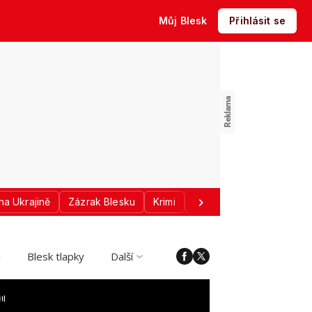
Můj Blesk
Přihlásit se
na Ukrajině
Zázrak Blesku
Krimi
Donald Trump
Sport
i
Blesk tlapky
Další