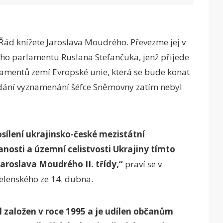
Řád knížete Jaroslava Moudrého. Převezme jej v
ého parlamentu Ruslana Stefančuka, jenž přijede
amentů zemí Evropské unie, která se bude konat
dání vyznamenání šéfce Sněmovny zatím nebyl
ílení ukrajinsko-české mezistátní
nosti a územní celistvosti Ukrajiny tímto
aroslava Moudrého II. třídy,“
praví se v
lenského ze 14. dubna.
 založen v roce 1995 a je udílen občanům