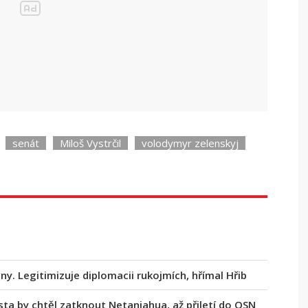
i: Kdo se omluvil a jak nahradí v Senátu
senát
Miloš Vystrčil
volodymyr zelenskyj
ny. Legitimizuje diplomacii rukojmích, hřímal Hřib
ta by chtěl zatknout Netanjahua, až přiletí do OSN