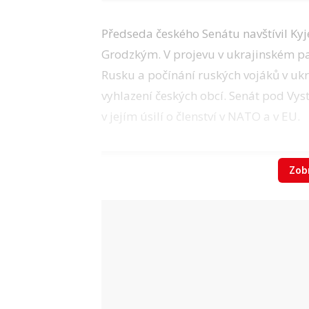
Předseda českého Senátu navštívil K
Grodzkým. V projevu v ukrajinském 
Rusku a počínání ruských vojáků v uk
vyhlazení českých obcí. Senát pod Vy
v jejím úsilí o členství v NATO a v EU.
Zobr