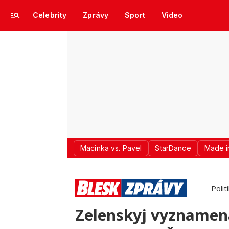
Celebrity
Zprávy
Sport
Video
Macinka vs. Pavel
StarDance
Made i
Polit
Zelenskyj vyznamena