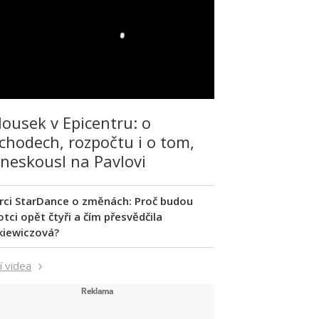
lousek v Epicentru: o
chodech, rozpočtu i o tom,
 neskousl na Pavlovi
rci StarDance o změnách: Proč budou
tci opět čtyři a čím přesvědčila
kiewiczová?
í videa