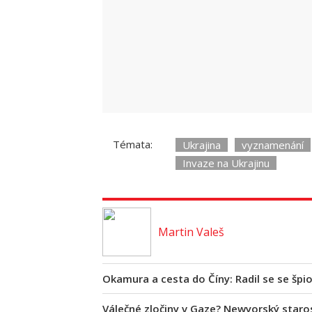
Vystrčil pro Blesk o Pavlově inaugurac
Témata:
Ukrajina
vyznamenání
Vohralíkovou?
Invaze na Ukrajinu
Zdroj: Nikola Forejtová
Martin Valeš
Okamura a cesta do Číny: Radil se se špio
Válečné zločiny v Gaze? Newyorský staros