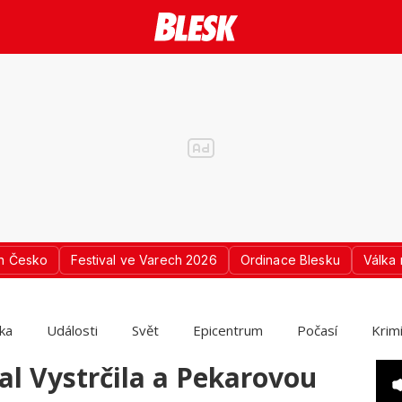
n Česko
Festival ve Varech 2026
Ordinace Blesku
Válka 
ika
Události
Svět
Epicentrum
Počasí
Krim
l Vystrčila a Pekarovou