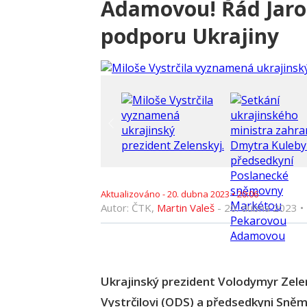
Adamovou! Řád Jaro
podporu Ukrajiny
Aktualizováno -
20. dubna 2023
•
20:06
Autor: ČTK,
Martin Valeš
-
20. dubna 2023
•
Ukrajinský prezident Volodymyr Zelen
Vystrčilovi (ODS) a předsedkyni Sn