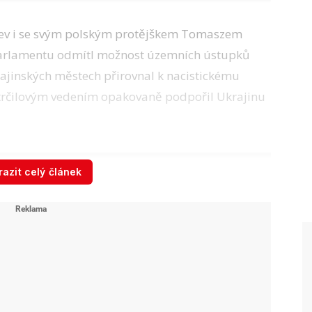
yjev i se svým polským protějškem Tomaszem
parlamentu odmítl možnost územních ústupků
rajinských městech přirovnal k nacistickému
strčilovým vedením opakovaně podpořil Ukrajinu
azit celý článek