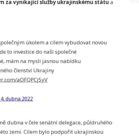
ům za vynikající služby ukrajinskému státu
a
 společným úkolem a cílem vybudovat novou
e to investice do naší společné
né, mám na mysli jasnou nabídku
ného členství Ukrajiny
ter.com/aOFQPCj5yV
14. dubna 2022
ovině dubna v čele senátní delegace, půldruhého
této zemi. Cílem bylo podpořit ukrajinskou