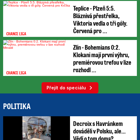
Teplice - Plzeň 5:5.
Bláznivá přestřelka,
Viktoria vedla o tři góly.
Červená pro ...
CHANCE LIGA
Zlín - Bohemians 0:2.
Klokani mají první výhru,
premiérovou trefou v lize
rozhodl ...
CHANCE LIGA
Přejít do speciálu
POLITIKA
Decroix s Havránkem
dováděli v Polsku, ale…
Vědí o tom doma?