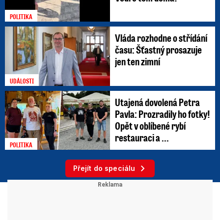
POLITIKA
Vláda rozhodne o střídání
času: Šťastný prosazuje
jen ten zimní
UDÁLOSTI
Utajená dovolená Petra
Pavla: Prozradily ho fotky!
Opět v oblíbené rybí
restauraci a ...
POLITIKA
Přejít do speciálu