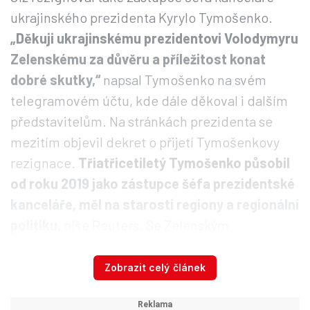
ukrajinského prezidenta Kyrylo Tymošenko.
„Děkuji ukrajinskému prezidentovi Volodymyru
Zelenskému za důvěru a příležitost konat
dobré skutky,“
napsal Tymošenko na svém
telegramovém účtu, kde dále děkoval i dalším
představitelům. Na stránkách prezidenta se
mezitím objevil dekret o přijetí Tymošenkovy
rezignace.
Třiatřicetiletý Tymošenko působil
od roku 2019 jako zástupce šéfa prezidentské
kanceláře, měl na starosti regiony a regionální
politiku,
píše Reuters. Se Zelenským
spolupracoval už v době jeho volební kampaně,
kdy dohlížel na mediální a kreativní obsah.
Zobrazit celý článek