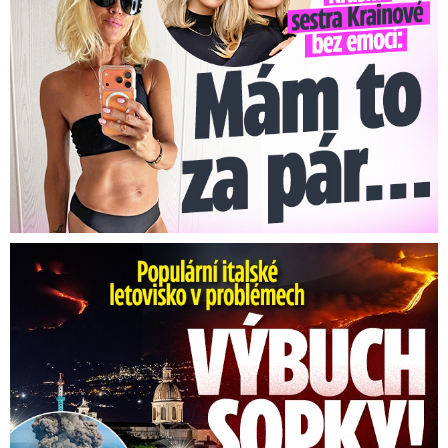
Erupce sicilské sopky Etny: Ruší desítky letů