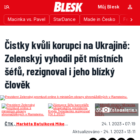
Můj Blesk
Macinka vs. Pavel
StarDance
Made in Česko
Festiva
Čistky kvůli korupci na Ukrajině:
Zelenskyj vyhodil pět místních
šéfů, rezignoval i jeho blízký
člověk
35
Fotogalerie >
ČTK ,
Markéta Batulková Mikešová
24. 1. 2023 • 07:19
Aktualizováno - 24. 1. 2023 • 13:11