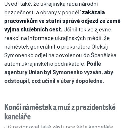
Uvedl také, že ukrajinská rada národní
bezpečnosti a obrany v pondělí
zakázala
pracovníkům ve státní správě odjezd ze země
vyjma služebních cest.
Učinil tak ve zjevné
reakci na informace ukrajinských médií, že
náměstek generálního prokurátora Oleksij
Symonenko odjel na dovolenou do Španělska
autem ukrajinského podnikatele.
Podle
agentury Unian byl Symonenko vyzván, aby
odstoupil, což učinil v úterý dopoledne.
Končí náměstek a muž z prezidentské
kancláře
Již rezignoval také zástupce šéfa kanceláře