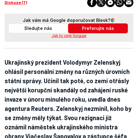
Diskuze (7)
Jak vám má Google doporučovat Blesk?
Sledujte nás
Preferujte nás
Jak to celé funguje
Ukrajinský prezident Volodymyr Zelenskyj
ohlásil personální změny na různých úrovních
státní správy. Učinil tak poté, co zemí otřásly
největší korupční skandály od zahájení ruské
invaze v únoru minulého roku, uvedla dnes
agentura Reuters. Zelenskyj nezmínil, koho by
se změny měly týkat. Svou rezignaci již
oznámil náměstek ukrajinského ministra
obrany Vjačeslav Šapovalov a zástupce šéfa