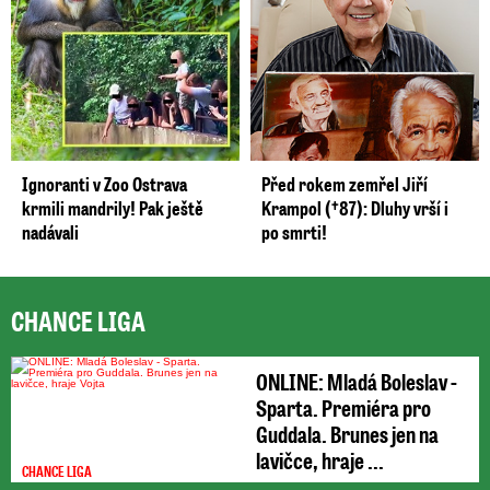
Ignoranti v Zoo Ostrava
Před rokem zemřel Jiří
krmili mandrily! Pak ještě
Krampol (†87): Dluhy vrší i
nadávali
po smrti!
CHANCE LIGA
ONLINE: Mladá Boleslav -
Sparta. Premiéra pro
Guddala. Brunes jen na
lavičce, hraje ...
CHANCE LIGA