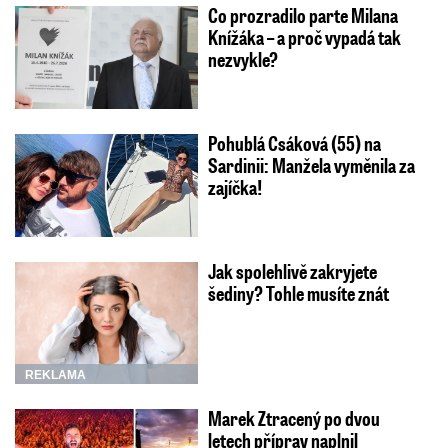
Co prozradilo parte Milana
Knížáka – a proč vypadá tak
nezvykle?
Pohublá Csáková (55) na
Sardinii: Manžela vyměnila za
zajíčka!
Jak spolehlivě zakryjete
šediny? Tohle musíte znát
REKLAMA
Marek Ztracený po dvou
letech příprav naplnil