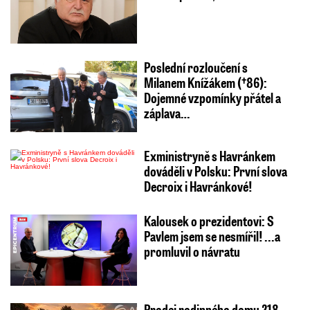
Poslední rozloučení s
Milanem Knížákem (†86):
Dojemné vzpomínky přátel a
záplava…
Exministryně s Havránkem
dováděli v Polsku: První slova
Decroix i Havránkové!
Kalousek o prezidentovi: S
Pavlem jsem se nesmířil! ...a
promluvil o návratu
Prodej rodinného domu 218