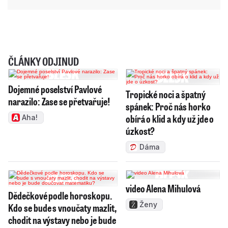
ČLÁNKY ODJINUD
Dojemné poselství Pavlové
Tropické noci a špatný
narazilo: Zase se přetvařuje!
spánek: Proč nás horko
obírá o klid a kdy už jde o
Aha!
úzkost?
Dáma
video Alena Mihulová
Dědečkové podle horoskopu.
Ženy
Kdo se bude s vnoučaty mazlit,
chodit na výstavy nebo je bude