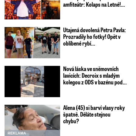
amfiteátr: Kolaps na Letné!…
Utajená dovolená Petra Pavla:
Prozradily ho fotky! Opět v
oblíbené rybí…
Nová láska ve sněmovních
lavicích: Decroix s mladým
kolegou z ODS v bazénu pod…
Alena (45) si barví vlasy roky
špatně. Děláte stejnou
chybu?
REKLAMA