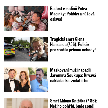
Radost v rodině Petra
Macinky: Polibky a růžová
oslava!
Tragická smrt Glena
Hansarda (†56): Policie
prozradila příčinu nehody!
Maskovaní muži napadli
Jaromíra Soukupa: Krvavá
nakládačka, zmlátili ho…
Smrt Milana Knížáka († 86):
Než ho pohřbí, bude soud!