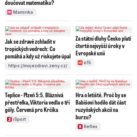
doučovat matematiku?
Maminka
Za státní dluhy Česko platí
Jak se zdravě zchladit v
čtvrté nejvyšší úroky v
tropických vedrech: Co
Evropské unii
pomáhá a kdy už riskujete úpal
e15
https://mojezdravi.zeny.cz/
Teplice - Plzeň 5:5. Bláznivá
Hra o letiště. Proč by se
přestřelka, Viktoria vedla o tři
Babišovi hodilo dát část
góly. Červená pro Krčíka
ruzyňských akcií na
burzu?
iSport
Reflex