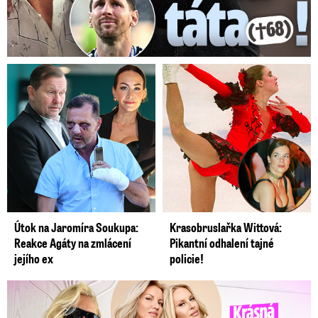
Útok na Jaromíra Soukupa:
Krasobruslařka Wittová:
Reakce Agáty na zmlácení
Pikantní odhalení tajné
jejího ex
policie!
Krásná sestra Krainové bez emocí: Mám to za pár…