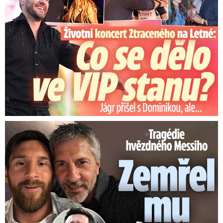
Tragédie hvězdného Messiho: Zemřel mu táta (†68)!