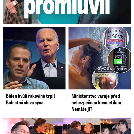
Biden kvůli rakovině trpí!
Ministerstvo varuje před
Bolestná slova syna
nebezpečnou kosmetikou:
Nemáte ji?
Koncert Ztraceného na Letné: Jágr přišel s Dominikou, ale...