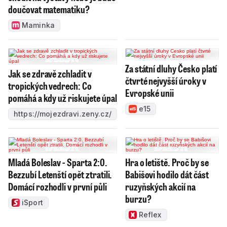
doučovat matematiku?
Maminka
Za státní dluhy Česko platí
Jak se zdravě zchladit v
čtvrté nejvyšší úroky v
tropických vedrech: Co
Evropské unii
pomáhá a kdy už riskujete úpal
e15
https://mojezdravi.zeny.cz/
Mladá Boleslav - Sparta 2:0.
Hra o letiště. Proč by se
Bezzubí Letenští opět ztratili.
Babišovi hodilo dát část
Domácí rozhodli v první půli
ruzyňských akcií na
burzu?
iSport
Reflex