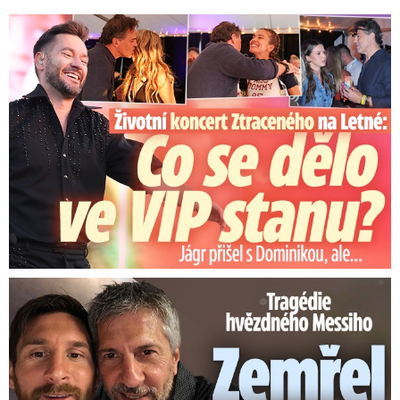
Koncert Ztraceného na Letné: Jágr přišel s Dominikou, ale...
Tragédie hvězdného Messiho: Zemřel mu táta (†68)!