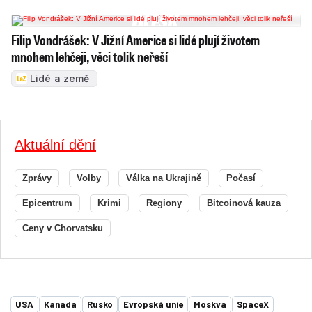
Filip Vondrášek: V Jižní Americe si lidé plují životem
mnohem lehčeji, věci tolik neřeší
Lidé a země
Aktuální dění
Zprávy
Volby
Válka na Ukrajině
Počasí
Epicentrum
Krimi
Regiony
Bitcoinová kauza
Ceny v Chorvatsku
USA
Kanada
Rusko
Evropská unie
Moskva
SpaceX