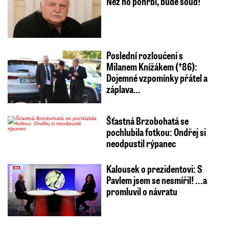
Než ho pohřbí, bude soud!
Poslední rozloučení s
Milanem Knížákem (†86):
Dojemné vzpomínky přátel a
záplava…
Šťastná Brzobohatá se
pochlubila fotkou: Ondřej si
neodpustil rýpanec
Kalousek o prezidentovi: S
Pavlem jsem se nesmířil! ...a
promluvil o návratu