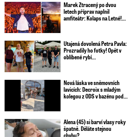
Marek Ztracený po dvou
letech příprav naplnil
amfiteátr: Kolaps na Letné!…
Utajená dovolená Petra Pavla:
Prozradily ho fotky! Opět v
oblíbené rybí…
Nová láska ve sněmovních
lavicích: Decroix s mladým
kolegou z ODS v bazénu pod…
Alena (45) si barví vlasy roky
špatně. Děláte stejnou
chybu?