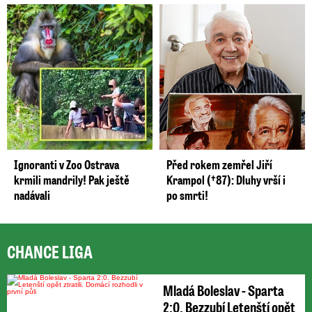
Ignoranti v Zoo Ostrava
Před rokem zemřel Jiří
krmili mandrily! Pak ještě
Krampol (†87): Dluhy vrší i
nadávali
po smrti!
CHANCE LIGA
Mladá Boleslav - Sparta
2:0. Bezzubí Letenští opět