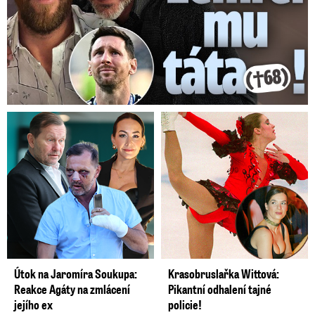
Útok na Jaromíra Soukupa:
Krasobruslařka Wittová:
Reakce Agáty na zmlácení
Pikantní odhalení tajné
jejího ex
policie!