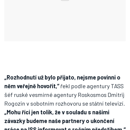
„Rozhodnutí už bylo přijato, nejsme povinni o
něm veřejně hovořit,“
řekl podle agentury TASS
šéf ruské vesmírné agentury Roskosmos Dmitrij
Rogozin v sobotním rozhovoru se státní televizí.
„Mohu říci jen tolik, že v souladu s našimi
závazky budeme naše partnery o ukončení
práce na ISS informovat s ročním předstihem,“