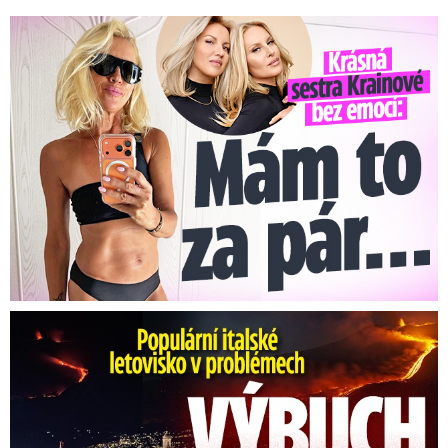
Krásná sestra Krainové bez emocí: Mám to za pár…
Erupce sicilské sopky Etny: Ruší desítky letů