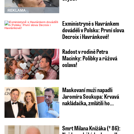
REKLAMA
Exministryně s Havránkem
dováděli v Polsku: První slova
Decroix i Havránkové!
Radost v rodině Petra
Macinky: Polibky a růžová
oslava!
Maskovaní muži napadli
Jaromíra Soukupa: Krvavá
nakládačka, zmlátili ho…
Smrt Milana Knížáka († 86):