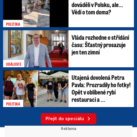
dováděli v Polsku, ale…
Vědí o tom doma?
POLITIKA
Vláda rozhodne o střídání
času: Šťastný prosazuje
jen ten zimní
UDÁLOSTI
Utajená dovolená Petra
Pavla: Prozradily ho fotky!
Opět v oblíbené rybí
restauraci a ...
POLITIKA
Přejít do speciálu