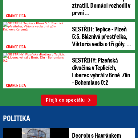
ztratili. Domácí rozhodli v
první ...
CHANCE LIGA
SESTŘIH: Teplice - Plzeň
5:5. Bláznivá přestřelka,
Viktoria vedla o tři góly. ...
CHANCE LIGA
SESTŘIHY: Plzeňská
divočina v Teplicích,
Liberec vyhrál v Brně. Zlín
- Bohemians 0:2
CHANCE LIGA
Přejít do speciálu
POLITIKA
Decroix s Havránkem