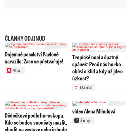
ČLÁNKY ODJINUD
Dojemné poselství Pavlové
Tropické noci a špatný
narazilo: Zase se přetvařuje!
spánek: Proč nás horko
obírá o klid a kdy už jde o
Aha!
úzkost?
Dáma
video Alena Mihulová
Dědečkové podle horoskopu.
Ženy
Kdo se bude s vnoučaty mazlit,
chodit na výstavy nebo je bude