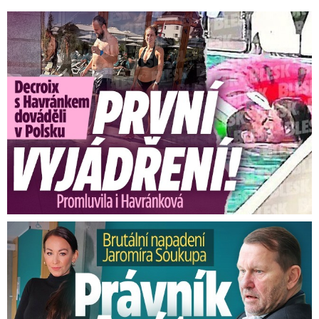
Exministryně s Havránkem dováděli v Polsku: První slova!
Brutální napadení Soukupa. Právník Agáty promluvil