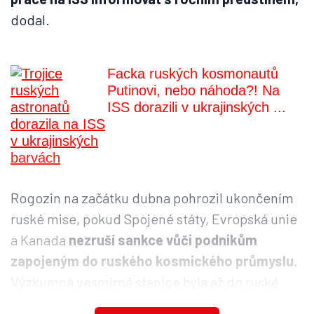
dodal.
Facka ruských kosmonautů
Putinovi, nebo náhoda?! Na
ISS dorazili v ukrajinských ...
Rogozin na začátku dubna pohrozil ukončením
ruské mise, pokud Spojené státy, Evropská unie
a Kanada
nezruší sankce vůči podnikům
zapojeným do ruského kosmického průmyslu.
Výzkumná vesmírná stanice byla až do ruské
invaze na Ukrajinu vzácnou oblastí spolupráce