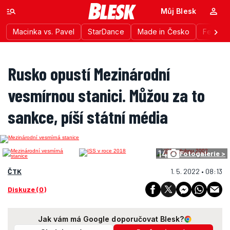
Můj Blesk
Macinka vs. Pavel
StarDance
Made in Česko
Festiva
Rusko opustí Mezinárodní
vesmírnou stanici. Můžou za to
sankce, píší státní média
14
Fotogalerie >
ČTK
1. 5. 2022 • 08:13
Diskuze (0)
Jak vám má Google doporučovat Blesk?