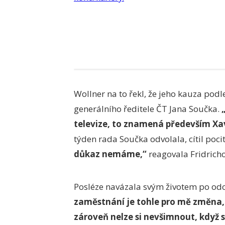
Wollner na to řekl, že jeho kauza podl
generálního ředitele ČT Jana Součka.
„
televize, to znamená především Xa
týden rada Součka odvolala, cítil poci
důkaz nemáme,“
reagovala Fridrichov
Posléze navázala svým životem po od
zaměstnání je tohle pro mě změna, 
zároveň nelze si nevšimnout, když se