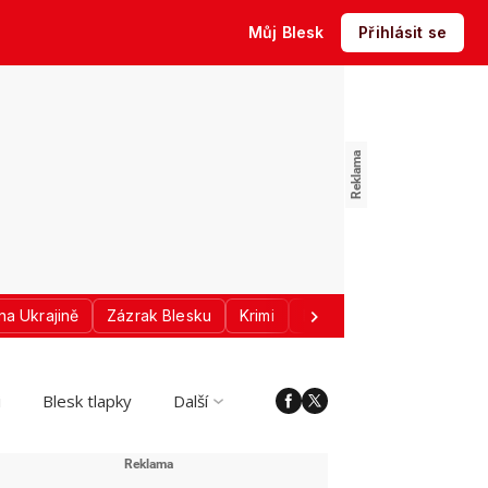
Můj Blesk
Přihlásit se
na Ukrajině
Zázrak Blesku
Krimi
Donald Trump
Sport
i
Blesk tlapky
Další