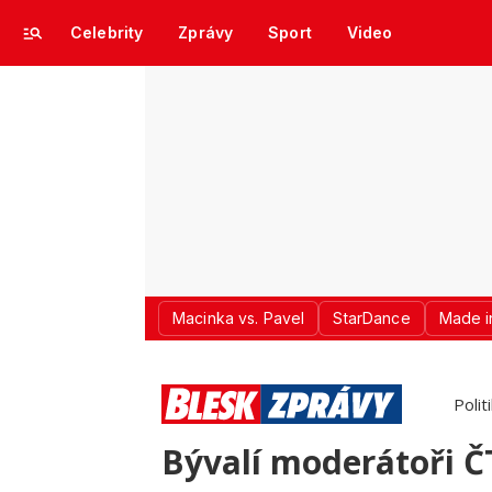
Celebrity
Zprávy
Sport
Video
Macinka vs. Pavel
StarDance
Made i
Polit
Bývalí moderátoři Č