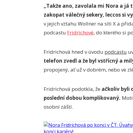
„Takže ano, zavolala mi Nora a já to
zakopat válečný sekery, leccos si vy
v jejich vztahu Wollner na síti X a přid
podcastu
Fridrichové
, do kterého si 
Fridrichová hned v úvodu
podcastu
uv
telefon zvedl a že byl vstřícný a mil
propojený, ať už v dobrém, nebo ve zl
Fridrichová podotkla, že
ačkoliv byli
poslední dobou komplikovaný.
Motiv
osobní záští.