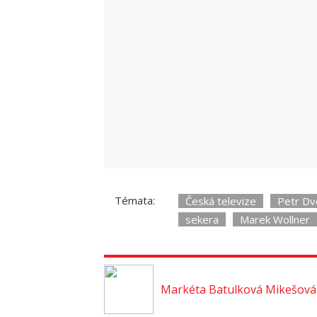
Témata:
Česká televize
Petr Dv
sekera
Marek Wollner
Markéta Batulková Mikešová