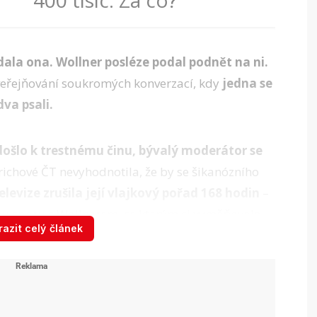
400 tisíc. Za co?
dala ona.
Wollner posléze podal podnět na ni.
veřejňování soukromých konverzací, kdy
jedna se
dva psali.
 došlo k trestnému činu, bývalý moderátor se
drichové ČT nevyhodnotila, že by se šikanózního
elevize zrušila její vlajkový pořad 168 hodin
–
mu sporu s Wollnerem, se kterým si vyměňovala
azit celý článek
ké odešla.
 se připravuje ...
68 hodin a jakou má nabídku?