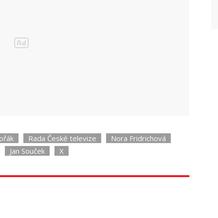
ořák
Rada České televize
Nora Fridrichová
Jan Souček
X