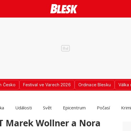
n Česko
Festival ve Varech 2026
Ordinace Blesku
Válka 
ika
Události
Svět
Epicentrum
Počasí
Krim
T Marek Wollner a Nora