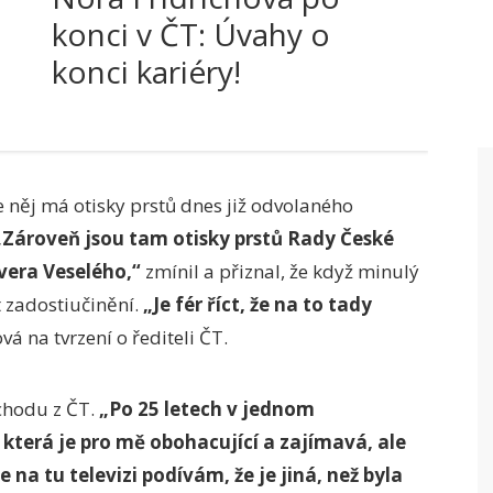
konci v ČT: Úvahy o
konci kariéry!
e něj má otisky prstů dnes již odvolaného
Zároveň jsou tam otisky prstů Rady České
vera Veselého,“
zmínil a přiznal, že když minulý
t zadostiučinění.
„Je fér říct, že na to tady
á na tvrzení o řediteli ČT.
chodu z ČT.
„Po 25 letech v jednom
která je pro mě obohacující a zajímavá, ale
 na tu televizi podívám, že je jiná, než byla