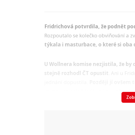
Fridrichová potvrdila, že podnět po
Rozpoutalo se kolečko obviňování a z
týkala i masturbace, o které si oba 
U Wollnera komise nezjistila, že by
stejně rozhodl ČT opustit
. Ani u Fri
jednání dopustila.
Později jí ovšem t
mimo jiné právě kvůli jejímu veřejné
Zobr
zprávy přes média –
a Fridrichová ta
Video
Nora Fridrichová: Co říká na konec 1
Zdroj: Pavlína Horáková, Lukáš Červený