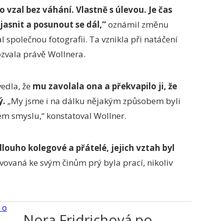
 vzal bez váhání. Vlastně s úlevou. Je čas
jasnit a posunout se dál,“
oznámil změnu
al společnou fotografii. Ta vznikla při natáčení
pozvala právě Wollnera.
edla, že
mu zavolala ona a překvapilo ji, že
ý.
„My jsme i na dálku nějakým způsobem byli
ém smyslu,“ konstatoval Wollner.
 dlouho kolegové a přátelé, jejich vztah byl
ovaná ke svým činům prý byla prací, nikoliv
Nora Fridrichová po