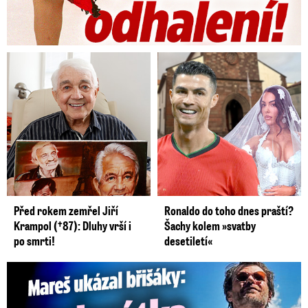
Před rokem zemřel Jiří
Ronaldo do toho dnes praští?
Krampol (†87): Dluhy vrší i
Šachy kolem »svatby
po smrti!
desetiletí«
Mareš v dokonalé formě ukázal břišáky: Padesátka není znát