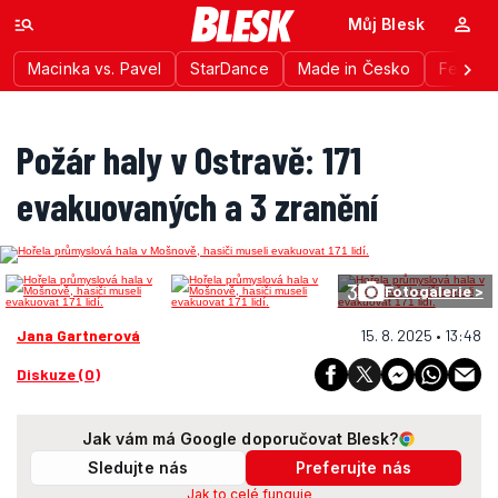
Můj Blesk
Macinka vs. Pavel
StarDance
Made in Česko
Festiva
Požár haly v Ostravě: 171
evakuovaných a 3 zranění
3
Fotogalerie >
Jana Gartnerová
15. 8. 2025 • 13:48
Diskuze (0)
Jak vám má Google doporučovat Blesk?
Sledujte nás
Preferujte nás
Jak to celé funguje