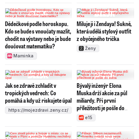
Dědečkové podle horoskopu.
Miluje ji i Zendaya! Sukně,
Kdo se bude s vnoučaty mazlit,
která udělá stylový outfit
chodit na výstavy nebo je bude
z obyčejného trička
doučovat matematiku?
Ženy
Maminka
Jak se zdravě zchladit v
Bývalý inženýr Elona
tropických vedrech: Co
Muska drží akcie za půl
pomáhá a kdy už riskujete úpal
miliardy. Při první
příležitosti je pošle do
https://mojezdravi.zeny.cz/
světa
e15