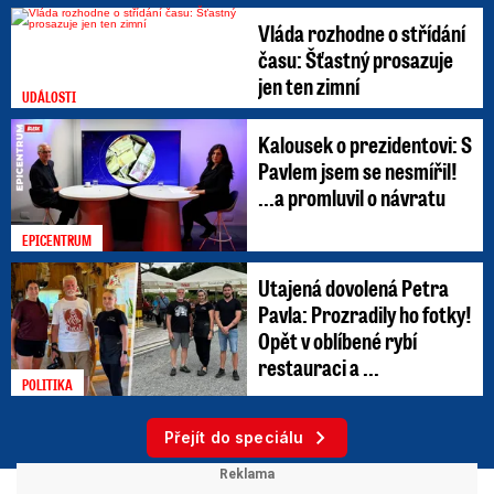
Vláda rozhodne o střídání
času: Šťastný prosazuje
jen ten zimní
UDÁLOSTI
Kalousek o prezidentovi: S
Pavlem jsem se nesmířil!
...a promluvil o návratu
EPICENTRUM
Utajená dovolená Petra
Pavla: Prozradily ho fotky!
Opět v oblíbené rybí
restauraci a ...
POLITIKA
Přejít do speciálu