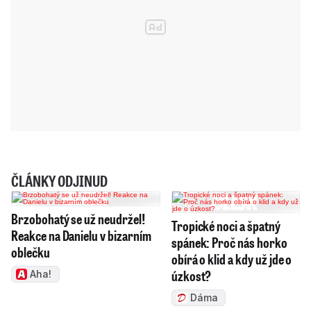
ČLÁNKY ODJINUD
Brzobohatý se už neudržel!
Tropické noci a špatný
Reakce na Danielu v bizarním
spánek: Proč nás horko
oblečku
obírá o klid a kdy už jde o
úzkost?
Aha!
Dáma