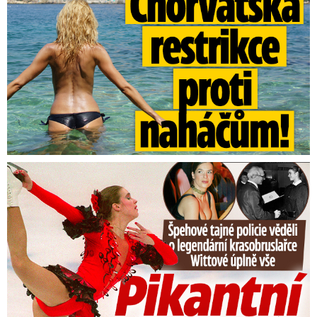
Tajná policie špehovala krasobruslařku Wittovou: Pikantní ...