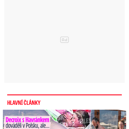
HLAVNÍ ČLÁNKY
Decroix s Havránkem dováděli v Polsku, ale… Vědí o tom doma?