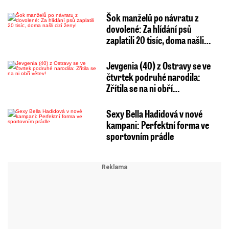
Šok manželů po návratu z
dovolené: Za hlídání psů
zaplatili 20 tisíc, doma našli…
Jevgenia (40) z Ostravy se ve
čtvrtek podruhé narodila:
Zřítila se na ni obří…
Sexy Bella Hadidová v nové
kampani: Perfektní forma ve
sportovním prádle