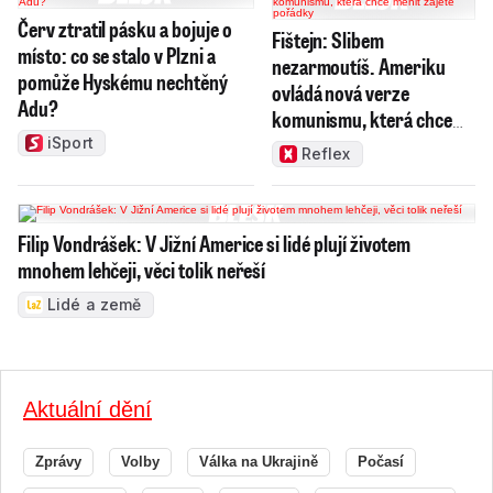
Červ ztratil pásku a bojuje o
Fištejn: Slibem
místo: co se stalo v Plzni a
nezarmoutíš. Ameriku
pomůže Hyskému nechtěný
ovládá nová verze
Adu?
komunismu, která chce
měnit zajeté pořádky
iSport
Reflex
Filip Vondrášek: V Jižní Americe si lidé plují životem
mnohem lehčeji, věci tolik neřeší
Lidé a země
Aktuální dění
Zprávy
Volby
Válka na Ukrajině
Počasí