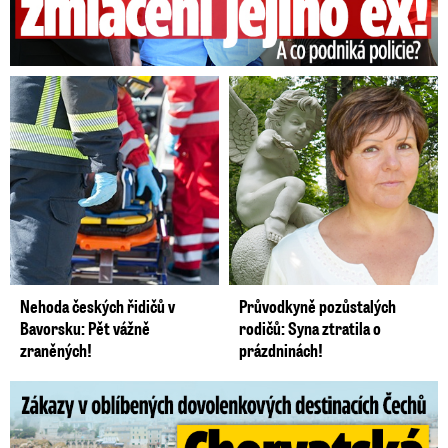
Nehoda českých řidičů v
Průvodkyně pozůstalých
Bavorsku: Pět vážně
rodičů: Syna ztratila o
zraněných!
prázdninách!
Zákazy v dovolenkových rájích: Restrikce proti naháčům!