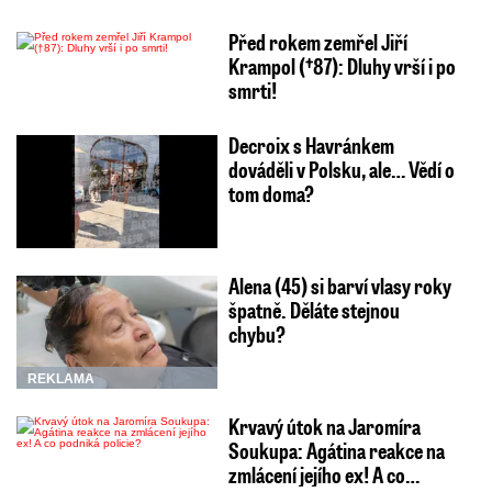
Před rokem zemřel Jiří
Krampol (†87): Dluhy vrší i po
smrti!
Decroix s Havránkem
dováděli v Polsku, ale… Vědí o
tom doma?
Alena (45) si barví vlasy roky
špatně. Děláte stejnou
chybu?
REKLAMA
Krvavý útok na Jaromíra
Soukupa: Agátina reakce na
zmlácení jejího ex! A co…