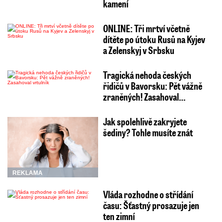
kamení
ONLINE: Tři mrtví včetně
dítěte po útoku Rusů na Kyjev
a Zelenskyj v Srbsku
Tragická nehoda českých
řidičů v Bavorsku: Pět vážně
zraněných! Zasahoval…
Jak spolehlivě zakryjete
šediny? Tohle musíte znát
REKLAMA
Vláda rozhodne o střídání
času: Šťastný prosazuje jen
ten zimní