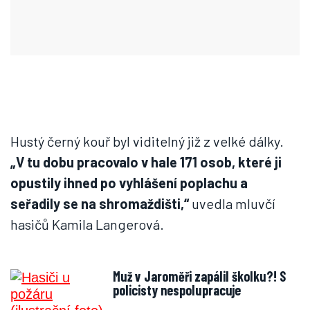
Hustý černý kouř byl viditelný již z velké dálky.
„V tu dobu pracovalo v hale 171 osob, které ji
opustily ihned po vyhlášení poplachu a
seřadily se na shromaždišti,“
uvedla mluvčí
hasičů Kamila Langerová.
Muž v Jaroměři zapálil školku?! S
policisty nespolupracuje