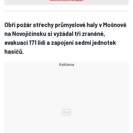
Obří požár střechy průmyslové haly v Mošnově
na Novojičínsku si vyžádal tři zraněné,
evakuaci 171 lidí a zapojení sedmi jednotek
hasičů.