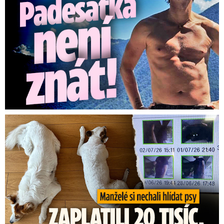
Za hlídání psů zaplatili 20 tisíc, doma našli cizí ženy!