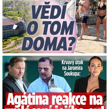
Útok na Jaromíra Soukupa: Reakce Agáty na zmlácení jejího ex