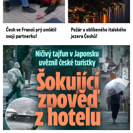
Čech ve Francii prý umlátil
Požár u oblíbeného italského
svoji partnerku!
jezera Čechů!
Ničivý tajfun uvěznil české turistky: Šokující zpověď