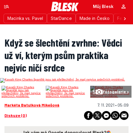
Můj Blesk
Macinka vs. Pavel
StarDance
Made in Česko
Festiva
Když se šlechtění zvrhne: Vědci
už ví, kterým psům praktika
nejvíc ničí srdce
5
Fotogalerie >
Markéta Batulková Mikešová
7. 11. 2021 • 05:09
Diskuze (0)
Jak vám má Google doporučovat Blesk?