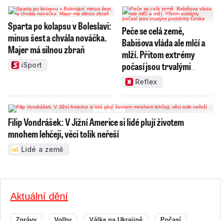
Sparta po kolapsu v Boleslavi:
Peče se celá země,
minus šest a chvála nováčka.
Babišova vláda ale mlčí a
Majer má silnou zbraň
mlží. Přitom extrémy
počasí jsou trvalými
iSport
problémy Česka
Reflex
Filip Vondrášek: V Jižní Americe si lidé plují životem
mnohem lehčeji, věci tolik neřeší
Lidé a země
Aktuální dění
Zprávy
Volby
Válka na Ukrajině
Počasí