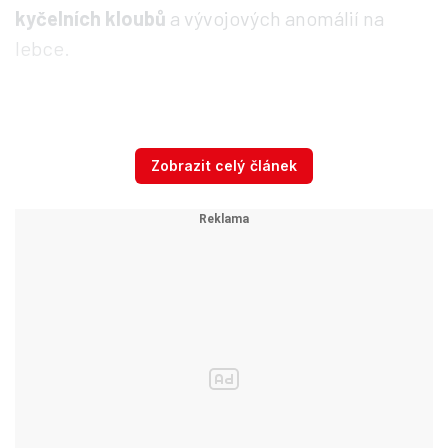
kyčelních kloubů
a vývojových anomálií na
lebce.
Buldočci se permanentně dusí
Zobrazit celý článek
Původně se jednotlivá plemena psů vybírala
podle jejich vlastností, jako je lov nebo stráž.
Dnes už ale většina lidí chová zvířata ze zcela
jiných důvodů, pes je domácí mazlíček,
případně výstavní artikl.
A na výstavách se cení
vzhled.
Úprav vzhledu bez šlechtění docílit nejde,
chovatelé jsou ovšem často kritizováni, že