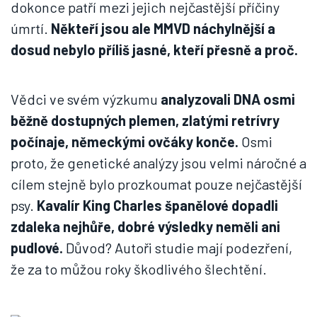
dokonce patří mezi jejich nejčastější příčiny
úmrtí.
Někteří jsou ale MMVD náchylnější a
dosud nebylo příliš jasné, kteří přesně a proč.
Vědci ve svém výzkumu
analyzovali DNA osmi
běžně dostupných plemen, zlatými retrívry
počínaje, německými ovčáky konče.
Osmi
proto, že genetické analýzy jsou velmi náročné a
cílem stejně bylo prozkoumat pouze nejčastější
psy.
Kavalír King Charles španělové dopadli
zdaleka nejhůře, dobré výsledky neměli ani
pudlové.
Důvod? Autoři studie mají podezření,
že za to můžou roky škodlivého šlechtění.