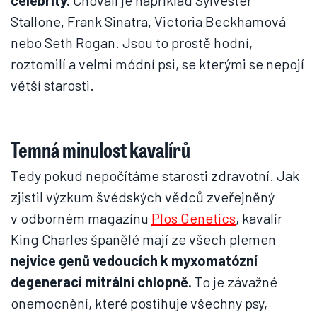
celebrity.
Chovali je například Sylvester
Stallone, Frank Sinatra, Victoria Beckhamová
nebo Seth Rogan. Jsou to prostě hodní,
roztomilí a velmi módní psi, se kterými se nepojí
větší starosti.
Temná minulost kavalírů
Tedy pokud nepočítáme starosti zdravotní. Jak
zjistil výzkum švédských vědců zveřejněný
v odborném magazínu
Plos Genetics
, kavalír
King Charles španělé mají ze všech plemen
nejvíce genů vedoucích k myxomatózní
degeneraci mitrální chlopně.
To je závažné
onemocnění, které postihuje všechny psy,