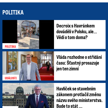
POLITIKA
Decroix s Havránkem
dováděli v Polsku, ale…
Vědí o tom doma?
POLITIKA
Vláda rozhodne o střídání
času: Šťastný prosazuje
jen ten zimní
UDÁLOSTI
Havlíček se stavebním
zákonem protlačil změnu
názvu svého ministerstva.
Bude to stát ...