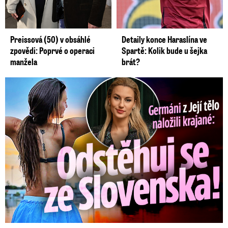
Preissová (50) v obsáhlé
Detaily konce Haraslína ve
zpovědi: Poprvé o operaci
Spartě: Kolik bude u šejka
manžela
brát?
Germáni z Jejího těla: Odstěhuj se, vzkázali jí krajané