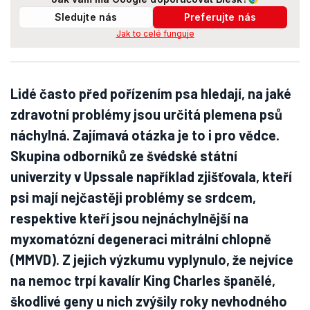
Sledujte nás
Preferujte nás
Jak to celé funguje
Lidé často před pořízením psa hledají, na jaké
zdravotní problémy jsou určitá plemena psů
náchylná. Zajímavá otázka je to i pro vědce.
Skupina odborníků ze švédské státní
univerzity v Upssale například zjišťovala, kteří
psi mají nejčastěji problémy se srdcem,
respektive kteří jsou nejnáchylnější na
myxomatózní degeneraci mitrální chlopně
(MMVD). Z jejich výzkumu vyplynulo, že nejvíce
na nemoc trpí kavalír King Charles španělé,
škodlivé geny u nich zvýšily roky nevhodného