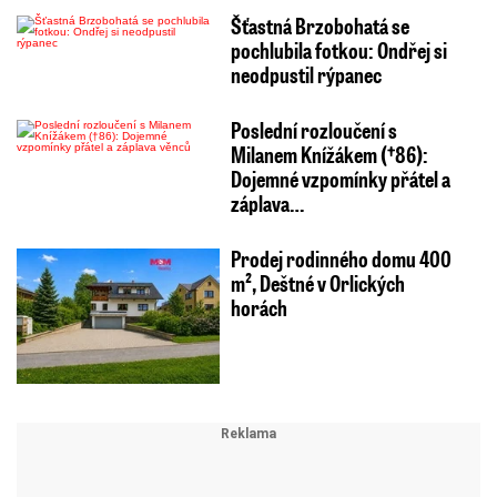
Šťastná Brzobohatá se
pochlubila fotkou: Ondřej si
neodpustil rýpanec
Poslední rozloučení s
Milanem Knížákem (†86):
Dojemné vzpomínky přátel a
záplava…
Prodej rodinného domu 400
m², Deštné v Orlických
horách