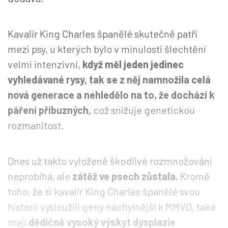
Kavalír King Charles španělé skutečně patří
mezi psy, u kterých bylo v minulosti šlechtění
velmi intenzivní,
když měl jeden jedinec
vyhledávané rysy, tak se z něj namnožila celá
nová generace a nehledělo na to, že dochází k
páření příbuzných,
což snižuje genetickou
rozmanitost.
Dnes už takto vyloženě škodlivé rozmnožování
neprobíhá, ale
zátěž ve psech zůstala.
Kromě
toho, že si kavalír King Charles španělé svou
historií vysloužili geny náchylnější k MMVD, také
mají
dědičně vysoký výskyt dysplazie