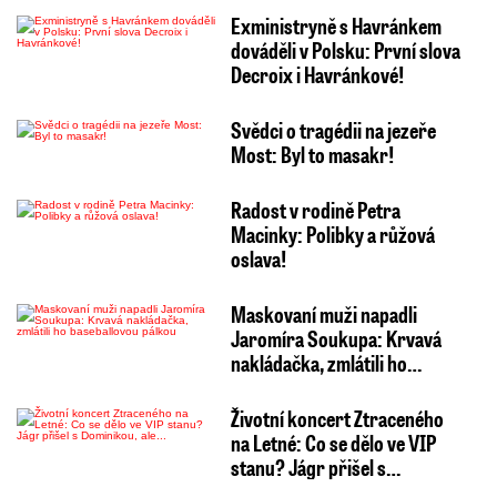
Exministryně s Havránkem
dováděli v Polsku: První slova
Decroix i Havránkové!
Svědci o tragédii na jezeře
Most: Byl to masakr!
Radost v rodině Petra
Macinky: Polibky a růžová
oslava!
Maskovaní muži napadli
Jaromíra Soukupa: Krvavá
nakládačka, zmlátili ho…
Životní koncert Ztraceného
na Letné: Co se dělo ve VIP
stanu? Jágr přišel s…