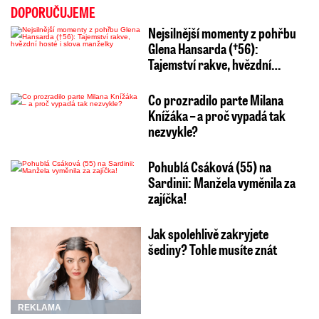
DOPORUČUJEME
Nejsilnější momenty z pohřbu
Glena Hansarda (†56):
Tajemství rakve, hvězdní…
Co prozradilo parte Milana
Knížáka – a proč vypadá tak
nezvykle?
Pohublá Csáková (55) na
Sardinii: Manžela vyměnila za
zajíčka!
Jak spolehlivě zakryjete
šediny? Tohle musíte znát
REKLAMA