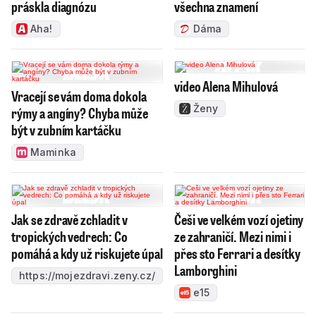
práskla diagnózu
všechna znamení
Aha!
Dáma
video Alena Mihulová
Vracejí se vám doma dokola
Ženy
rýmy a angíny? Chyba může
být v zubním kartáčku
Maminka
Jak se zdravě zchladit v
Češi ve velkém vozí ojetiny
tropických vedrech: Co
ze zahraničí. Mezi nimi i
pomáhá a kdy už riskujete úpal
přes sto Ferrari a desítky
Lamborghini
https://mojezdravi.zeny.cz/
e15