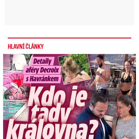
zacházejí příliš daleko.
Nejznámější příklad
jsou buldočci, kteří mají po letech intenzivního
chovu tak krátký čumák, že nemohou ani
dýchat.
Kritizovala to například bývalá šéfka
české Komory veterinárních lékařů Radka
HLAVNÍ ČLÁNKY
Vaňouová.
Detaily aféry Decroix s Havránkem: Kdo je tady královna?
Buldoček Andrew zmizel beze
stopy. Skončil v množině, bojí
se majitelé a nabízí ...
„Lidem připadají roztomilí (buldoci a mopsové,
pozn. red.), neuvědomují si ale, že
právě tyto
vyšlechtěné znaky způsobují, že plemena mají
horní cesty dýchací nejen zkrácené, ale i