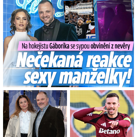
Na Gáboríka se sypou obvinění z nevěry: Reakce manželky!