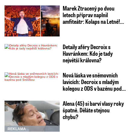
Marek Ztracený po dvou
letech příprav naplnil
amfiteátr: Kolaps na Letné!…
Detaily aféry Decroix s
Havránkem: Kdo je tady
největší královna?
Nová láska ve sněmovních
lavicích: Decroix s mladým
kolegou z ODS v bazénu pod…
Alena (45) si barví vlasy roky
špatně. Děláte stejnou
chybu?
REKLAMA