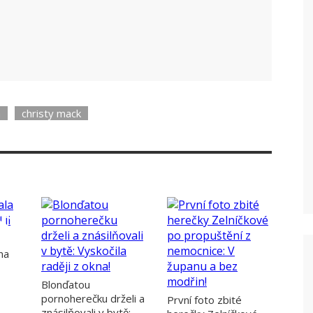
rtí.
a
christy mack
na
Blonďatou
pornoherečku drželi a
První foto zbité
znásilňovali v bytě: