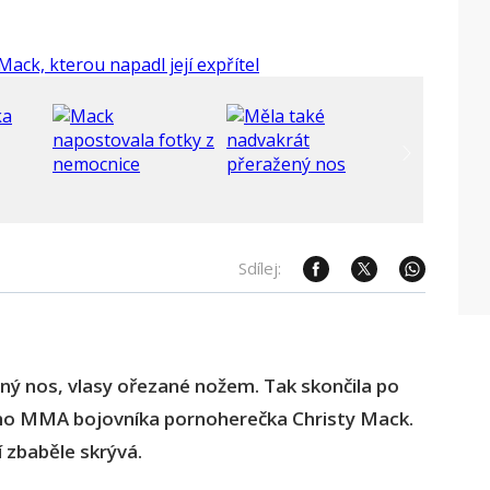
Sdílej:
ný nos, vlasy ořezané nožem. Tak skončila po
ího MMA bojovníka pornoherečka Christy Mack.
í zbaběle skrývá.