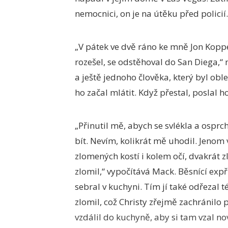
nemocnici, on je na útěku před policií.
„V pátek ve dvě ráno ke mně Jon Koppe
rozešel, se odstěhoval do San Diega,“ 
a ještě jednoho člověka, který byl ob
ho začal mlátit. Když přestal, poslal 
„Přinutil mě, abych se svlékla a ospr
bít. Nevím, kolikrát mě uhodil. Jenom
zlomených kostí i kolem očí, dvakrát 
zlomil,“ vypočítává Mack. Běsnící expř
sebral v kuchyni. Tím jí také odřezal 
zlomil, což Christy zřejmě zachránilo p
vzdálil do kuchyně, aby si tam vzal no