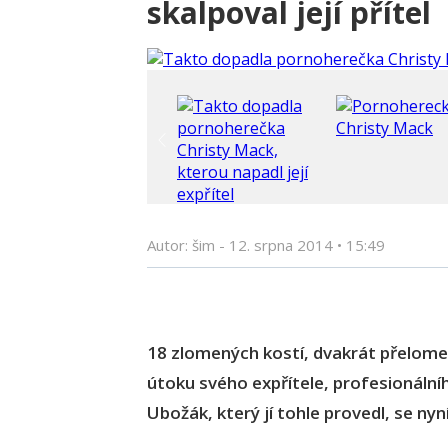
skalpoval její přítel
Autor: šim -
12. srpna 2014
•
15:49
18 zlomených kostí, dvakrát přelome
útoku svého expřítele, profesionáln
Ubožák, který jí tohle provedl, se nyn