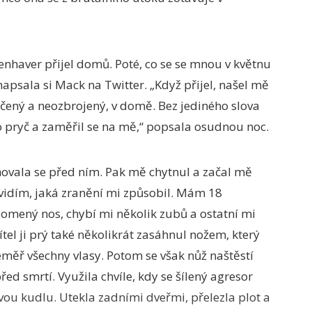
nhaver přijel domů. Poté, co se se mnou v květnu
napsala si Mack na Twitter. „Když přijel, našel mě
lečený a neozbrojený, v domě. Bez jediného slova
ho pryč a zaměřil se na mě,“ popsala osudnou noc.
chovala se před ním. Pak mě chytnul a začal mě
 vidím, jaká zranění mi způsobil. Mám 18
zlomený nos, chybí mi několik zubů a ostatní mi
ítel ji prý také několikrát zasáhnul nožem, který
téměř všechny vlasy. Potom se však nůž naštěstí
řed smrtí. Využila chvíle, kdy se šílený agresor
vou kudlu. Utekla zadními dveřmi, přelezla plot a