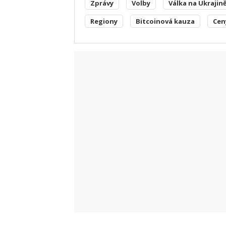
Zprávy
Volby
Válka na Ukrajin
Regiony
Bitcoinová kauza
Cen