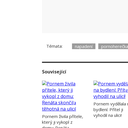
slyšet, že jí loni bojovník vyhrožoval sm
Témata:
napadení
pornoherečk
Související
Pornem vydělala 
bydlení: Přítel ji
vyhodil na ulici!
Pornem živila přítele,
který ji vykopl z
domu: Renáta