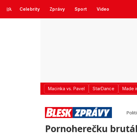
Celebrity
Zprávy
Sport
Video
Macinka vs. Pavel
StarDance
Made i
Polit
Pornoherečku brutál