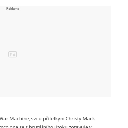
 War Machine, svou přítelkyni Christy Mack
mco ona se z brutálního útoku zotavuje v