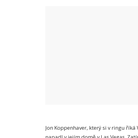
Jon Koppenhaver, který si v ringu říká
napadl v jejím domě v Las Vegas. Zatí