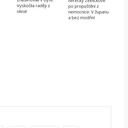
herečky Zelníčkové
Vyskočila raději z
po propuštění z
okna!
nemocnice: V županu
a bez modřin!