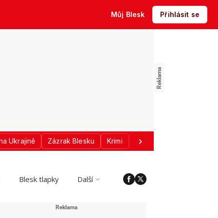
Můj Blesk
Přihlásit se
na Ukrajině
Zázrak Blesku
Krimi
Donald Trump
Sport
i
Blesk tlapky
Další