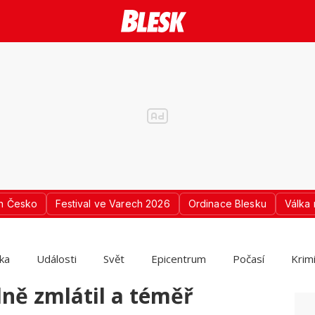
n Česko
Festival ve Varech 2026
Ordinace Blesku
Válka 
ika
Události
Svět
Epicentrum
Počasí
Krim
ně zmlátil a téměř