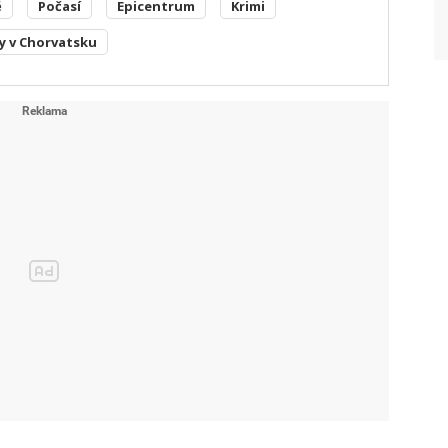
ě
Počasí
Epicentrum
Krimi
y v Chorvatsku